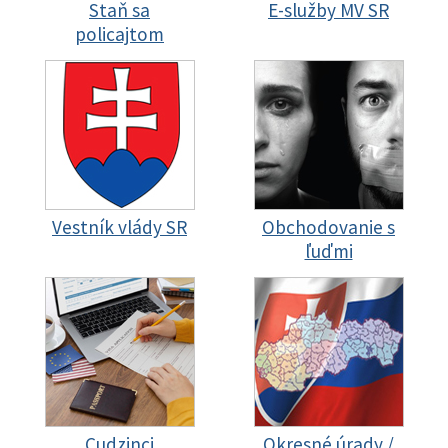
Staň sa
E-služby MV SR
policajtom
Vestník vlády SR
Obchodovanie s
ľuďmi
Cudzinci
Okresné úrady /