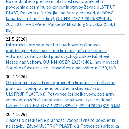
Rozhodnutie o predĺžení platnosti vodoprávneho
povolenia a termínu dokončenia stavby Závod ULSTRUP
PLAST, Potvorice (prípojka, požiarny vodovod, dažďová
kanalizácia, lapač tukov), OU-NM-OSZP-2026/8254-4 z
26.5.2026, PPR-Peter Pálka-SP Moulding Slovakia (524,1
kB)
21. 5. 2026 |
Informácia pre verejnosť o navrhovanej činnosti
podliehajúcej zisťovaciemu konaniu, názov činnosti:
Automatizovaný sklad plastových výrobkov k.ú. Nové
Mesto nad Váhom, OU-NM-OSZP-2026/8462 , navrhovateľ:
Coopbox Eastern s.r.o., Nové Mesto nad Váhom (160,3 kB)
30. 4. 2026 |
Oznámenie o začatí vodoprávneho konania - predĺženie
platnosti vodoprávneho povolenia stavba: Závod
ULSTRUP PLAST, k.ú. Potvorice (prípojka vody, požiarny
vodovod, dažďová kanalizácia, vsakovací systém, lapač
tukov) č.j. OU-NM-OSZP-2026/8254-3, 29.04.2026 (319,6 kB)
30. 4. 2026 |
Žiadosť o predĺženie platnosti vodoprávneho povolenia
na stavbu: Závod ULSTRUP PLAST, k.ú. Potvorice (prípojka