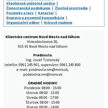
Všeobecná vnútorná správa
Živnostenské podnikanie
Životné prostredie
Pozemky a lesy
Kataster
Doprava a pozemné komunikácie
Organizačný odbor
Krízové riadenie
Klientske centrum Nové Mesto nad Váhom
Hviezdoslavova 36,
915 41 Nové Mesto nad Váhom
Prednosta
Ing. Jozef Trstenský
telefón: 0961 245 901, supervízor: 0961 245 800
e-mail: prednosta.nm@minv.sk,
podatelna.nm@minv.sk
ÚRADNÉ HODINY:
Pondelok: 08:00 - 15:00
Utorok: 08:00 - 15:00
Streda: 08:00 - 17:00
Štvrtok: 08:00 - 15:00
Piatok: 08:00 - 14:00