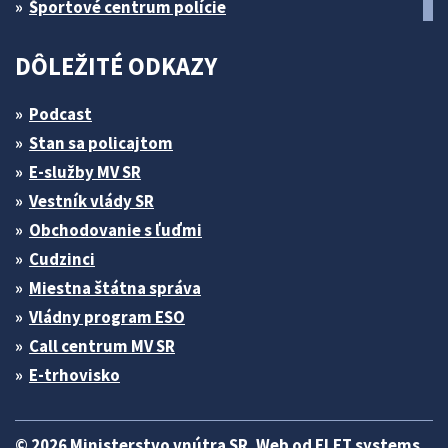
Športové centrum polície
DÔLEŽITÉ ODKAZY
Podcast
Stan sa policajtom
E-služby MV SR
Vestník vlády SR
Obchodovanie s ľuďmi
Cudzinci
Miestna štátna správa
Vládny program ESO
Call centrum MV SR
E-trhovisko
© 2026 Ministerstvo vnútra SR. Web od
ELET systems
.