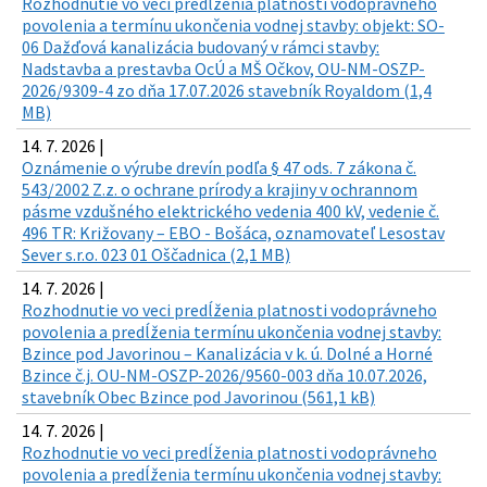
Rozhodnutie vo veci predĺženia platnosti vodoprávneho
povolenia a termínu ukončenia vodnej stavby: objekt: SO-
06 Dažďová kanalizácia budovaný v rámci stavby:
Nadstavba a prestavba OcÚ a MŠ Očkov, OU-NM-OSZP-
2026/9309-4 zo dňa 17.07.2026 stavebník Royaldom (1,4
MB)
14. 7. 2026 |
Oznámenie o výrube drevín podľa § 47 ods. 7 zákona č.
543/2002 Z.z. o ochrane prírody a krajiny v ochrannom
pásme vzdušného elektrického vedenia 400 kV, vedenie č.
496 TR: Križovany – EBO - Bošáca, oznamovateľ Lesostav
Sever s.r.o. 023 01 Oščadnica (2,1 MB)
14. 7. 2026 |
Rozhodnutie vo veci predĺženia platnosti vodoprávneho
povolenia a predĺženia termínu ukončenia vodnej stavby:
Bzince pod Javorinou – Kanalizácia v k. ú. Dolné a Horné
Bzince č.j. OU-NM-OSZP-2026/9560-003 dňa 10.07.2026,
stavebník Obec Bzince pod Javorinou (561,1 kB)
14. 7. 2026 |
Rozhodnutie vo veci predĺženia platnosti vodoprávneho
povolenia a predĺženia termínu ukončenia vodnej stavby: