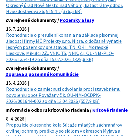
Okresný úrad Nové Mesto nad Váhom, katastrálny odbor,
Hviezdoslavova 36, 915 41. (376,5 kB)
Zverejnené dokumenty /
Pozemky a lesy
16. 7. 2026 |
Rozhodnutie o prerušení konania na základe písomnej
žiadosti firmy MČ Projekty s.r.o. Nitra, o dočasné vyňatie
lesných pozemkov pre stavbu: TN_OKI_Moravské
Lieskové, Mikulci 2.č., VNK, TS, NNK, č.j. OU-NM-PLO-
2026/1354-19 zo dňa 15.07.2026. (329,8 kB)
Zverejnené dokumenty /
Doprava a pozemné komunikácie
15. 4. 2026 |
Rozhodnutie o zamietnutí odvolania proti stavebnému
povoleniu obce Považany č.k. OU-NM-OCDPK-
2026/001644-002 zo dňa 13.04.2026 (557,9 kB)
Informácie odboru krízového riadenia /
Krízové riadenie
8. 4. 2026 |
Propozície okresného kola Súťaže mladých záchranárov
civilnej ochrany pre školy so sídlom v okresoch Myjava a