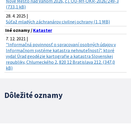
Nové Mesto nad Váhom 2026, č.j. OU-MY-OKR-2026/249-3
(733,1 kB)
28. 4. 2025 |
Súťaž mladých záchranárov civilnej ochrany (1,1 MB)
Iné oznamy /
Kataster
7. 12. 2021 |
"Informačná povinnosť o spracovaní osobných údajov v
Informačnom systéme katastra nehnuteľností", ktoré
vydal Úrad geodézie kartografie a katastra Slovenskej
republiky, Chlumeckého 2, 820 12 Bratislava 212. (347,0
kB)
Dôležité oznamy