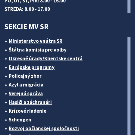
PO, UT, ŠT, PIA: 8.00 - 16.00
STREDA: 8.00 - 17.00
SEKCIE MV SR
Ministerstvo vnútra SR
Štátna komisia pre volby
Okresné úrady/Klientske centrá
Európske programy
Policajný zbor
Azyl a migrácia
Verejná správa
Hasiči a záchranári
Krízové riadenie
Schengen
Rozvoj občianskej spoločnosti