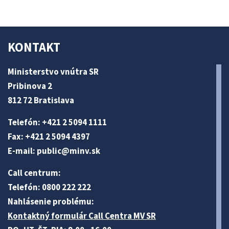
KONTAKT
Ministerstvo vnútra SR
Pribinova 2
812 72 Bratislava
Telefón: +421 2 5094 1111
Fax: +421 2 5094 4397
E-mail:
public@minv
.sk
Call centrum:
Telefón: 0800 222 222
Nahlásenie problému:
Kontaktný formulár Call Centra MV SR