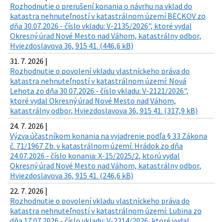
Rozhodnutie o prerušení konania o návrhu na vklad do
katastra nehnuteľností v katastrálnom území BECKOV zo
dňa 30.07.2026 - číslo vkladu: V-2135/2026", ktoré vydal
Okresný úrad Nové Mesto nad Váhom, katastrálny odbor,
Hviezdoslavova 36, 915 41. (446,6 kB)
31. 7. 2026 |
Rozhodnutie o povolení vkladu vlastníckeho práva do
katastra nehnuteľností v katastrálnom území: Nová
Lehota zo dňa 30.07.2026 - číslo vkladu: V-2121/2026",
ktoré vydal Okresný úrad Nové Mesto nad Váhom,
katastrálny odbor, Hviezdoslavova 36, 915 41. (317,9 kB)
24. 7. 2026 |
Výzva účastníkom konania na vyjadrenie podľa § 33 Zákona
č. 71/1967 Zb. v katastrálnom území: Hrádok zo dňa
24.07.2026 - číslo konania: X-15/2025/2, ktorú vydal
Okresný úrad Nové Mesto nad Váhom, katastrálny odbor,
Hviezdoslavova 36, 915 41. (246,6 kB)
22. 7. 2026 |
Rozhodnutie o povolení vkladu vlastníckeho práva do
katastra nehnuteľností v katastrálnom území: Lubina zo
dňa 17.07.2026 - číslo vkladu: V-2214/2026, ktoré vydal