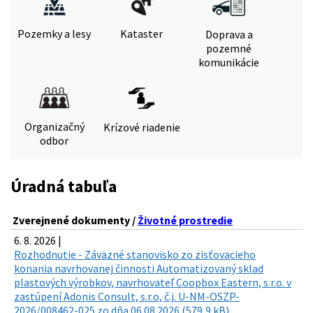
Pozemky a lesy
Kataster
Doprava a
pozemné
komunikácie
Organizačný
Krízové riadenie
odbor
Úradná tabuľa
Zverejnené dokumenty /
Životné prostredie
6. 8. 2026 |
Rozhodnutie - Záväzné stanovisko zo zisťovacieho
konania navrhovanej činnosti Automatizovaný sklad
plastových výrobkov, navrhovateľ Coopbox Eastern, s.r.o. v
zastúpení Adonis Consult, s.r.o, č.j. U-NM-OSZP-
2026/008462-025 zo dňa 06.08.2026 (579,9 kB)