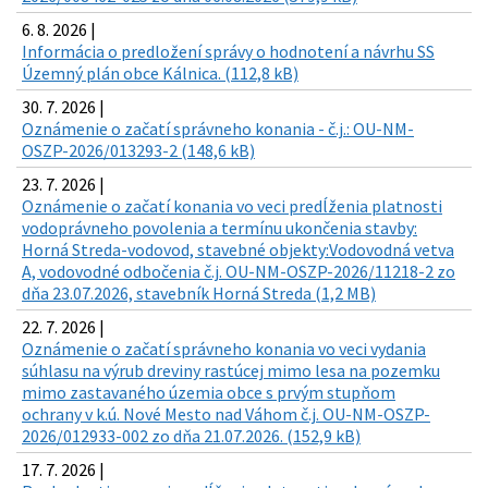
6. 8. 2026 |
Informácia o predložení správy o hodnotení a návrhu SS
Územný plán obce Kálnica. (112,8 kB)
30. 7. 2026 |
Oznámenie o začatí správneho konania - č.j.: OU-NM-
OSZP-2026/013293-2 (148,6 kB)
23. 7. 2026 |
Oznámenie o začatí konania vo veci predĺženia platnosti
vodoprávneho povolenia a termínu ukončenia stavby:
Horná Streda-vodovod, stavebné objekty:Vodovodná vetva
A, vodovodné odbočenia č.j. OU-NM-OSZP-2026/11218-2 zo
dňa 23.07.2026, stavebník Horná Streda (1,2 MB)
22. 7. 2026 |
Oznámenie o začatí správneho konania vo veci vydania
súhlasu na výrub dreviny rastúcej mimo lesa na pozemku
mimo zastavaného územia obce s prvým stupňom
ochrany v k.ú. Nové Mesto nad Váhom č.j. OU-NM-OSZP-
2026/012933-002 zo dňa 21.07.2026. (152,9 kB)
17. 7. 2026 |