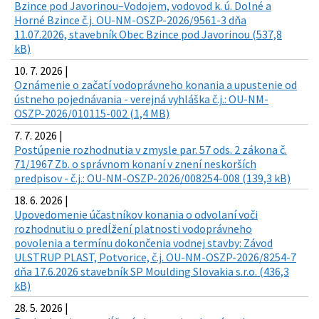
Bzince pod Javorinou–Vodojem, vodovod k. ú. Dolné a
Horné Bzince č.j. OU-NM-OSZP-2026/9561-3 dňa
11.07.2026, stavebník Obec Bzince pod Javorinou (537,8
kB)
10. 7. 2026 |
Oznámenie o začatí vodoprávneho konania a upustenie od
ústneho pojednávania - verejná vyhláška č.j.: OU-NM-
OSZP-2026/010115-002 (1,4 MB)
7. 7. 2026 |
Postúpenie rozhodnutia v zmysle par. 57 ods. 2 zákona č.
71/1967 Zb. o správnom konaní v znení neskorších
predpisov - č.j.: OU-NM-OSZP-2026/008254-008 (139,3 kB)
18. 6. 2026 |
Upovedomenie účastníkov konania o odvolaní voči
rozhodnutiu o predĺžení platnosti vodoprávneho
povolenia a termínu dokončenia vodnej stavby: Závod
ULSTRUP PLAST, Potvorice, č.j. OU-NM-OSZP-2026/8254-7
dňa 17.6.2026 stavebník SP Moulding Slovakia s.r.o. (436,3
kB)
28. 5. 2026 |