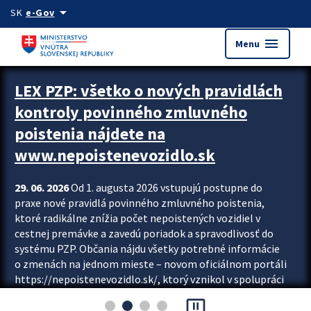
Preskocit na hlavný obsah
arrow_drop_down
SK
e-Gov
menu
Menu
Zastavit automatický posun upútavok
LEX PZP: všetko o nových pravidlách
kontroly povinného zmluvného
poistenia nájdete na
www.nepoistenevozidlo.sk
29. 06. 2026
Od 1. augusta 2026 vstupujú postupne do
praxe nové pravidlá povinného zmluvného poistenia,
ktoré radikálne znížia počet nepoistených vozidiel v
cestnej premávke a zavedú poriadok a spravodlivosť do
systému PZP. Občania nájdu všetky potrebné informácie
o zmenách na jednom mieste – novom oficiálnom portáli
https://nepoistenevozidlo.sk/, ktorý vznikol v spolupráci
Slovenskej kancelárie poisťovateľov (SKP), Slovenskej
pause_presentation
asociácie poisťovní (SLASPO) a Ministerstva vnútra SR.