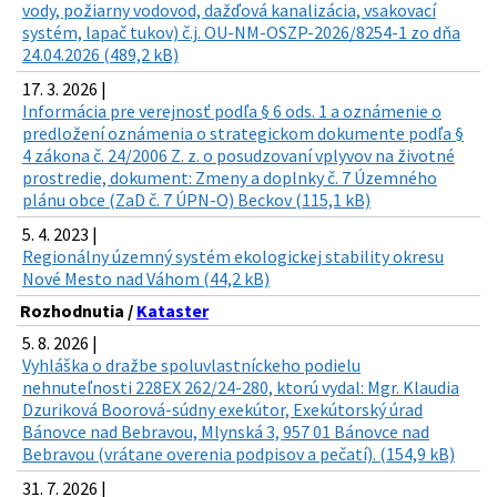
vody, požiarny vodovod, dažďová kanalizácia, vsakovací
systém, lapač tukov) č.j. OU-NM-OSZP-2026/8254-1 zo dňa
24.04.2026 (489,2 kB)
17. 3. 2026 |
Informácia pre verejnosť podľa § 6 ods. 1 a oznámenie o
predložení oznámenia o strategickom dokumente podľa §
4 zákona č. 24/2006 Z. z. o posudzovaní vplyvov na životné
prostredie, dokument: Zmeny a doplnky č. 7 Územného
plánu obce (ZaD č. 7 ÚPN-O) Beckov (115,1 kB)
5. 4. 2023 |
Regionálny územný systém ekologickej stability okresu
Nové Mesto nad Váhom (44,2 kB)
Rozhodnutia /
Kataster
5. 8. 2026 |
Vyhláška o dražbe spoluvlastníckeho podielu
nehnuteľnosti 228EX 262/24-280, ktorú vydal: Mgr. Klaudia
Dzuriková Boorová-súdny exekútor, Exekútorský úrad
Bánovce nad Bebravou, Mlynská 3, 957 01 Bánovce nad
Bebravou (vrátane overenia podpisov a pečatí). (154,9 kB)
31. 7. 2026 |