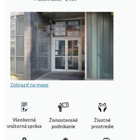
Zobraziť na mape
Všeobecná
Živnostenské
Životné
vnútorná správa
podnikanie
prostredie