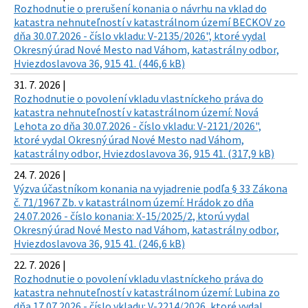
Rozhodnutie o prerušení konania o návrhu na vklad do
katastra nehnuteľností v katastrálnom území BECKOV zo
dňa 30.07.2026 - číslo vkladu: V-2135/2026", ktoré vydal
Okresný úrad Nové Mesto nad Váhom, katastrálny odbor,
Hviezdoslavova 36, 915 41. (446,6 kB)
31. 7. 2026 |
Rozhodnutie o povolení vkladu vlastníckeho práva do
katastra nehnuteľností v katastrálnom území: Nová
Lehota zo dňa 30.07.2026 - číslo vkladu: V-2121/2026",
ktoré vydal Okresný úrad Nové Mesto nad Váhom,
katastrálny odbor, Hviezdoslavova 36, 915 41. (317,9 kB)
24. 7. 2026 |
Výzva účastníkom konania na vyjadrenie podľa § 33 Zákona
č. 71/1967 Zb. v katastrálnom území: Hrádok zo dňa
24.07.2026 - číslo konania: X-15/2025/2, ktorú vydal
Okresný úrad Nové Mesto nad Váhom, katastrálny odbor,
Hviezdoslavova 36, 915 41. (246,6 kB)
22. 7. 2026 |
Rozhodnutie o povolení vkladu vlastníckeho práva do
katastra nehnuteľností v katastrálnom území: Lubina zo
dňa 17.07.2026 - číslo vkladu: V-2214/2026, ktoré vydal