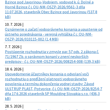
Bzince pod Javorinou–Vodojem, vodovod k. ú. Dolné a
Horné Bzince č.j. OU-NM-OSZP-2026/9561-3 dňa
11.07.2026, stavebník Obec Bzince pod Javorinou (537,8
kB)
10. 7. 2026 |
Oznámenie o začatí vodoprávneho konania a upustenie od
ústneho pojednávania - verejná vyhláška č.j.: OU-NM-
OSZP-2026/010115-002 (1,4 MB)
7. 7. 2026 |
Postúpenie rozhodnutia v zmysle par. 57 ods. 2 zákona č.
71/1967 Zb. o správnom konaní v znení neskorších
predpisov - č.j.: OU-NM-OSZP-2026/008254-008 (139,3 kB)
18. 6. 2026 |
Upovedomenie účastníkov konania o odvolaní voči
rozhodnutiu o predĺžení platnosti vodoprávneho
povolenia a termínu dokončenia vodnej stavby: Závod
ULSTRUP PLAST, Potvorice, č.j. OU-NM-OSZP-2026/8254-7
dňa 17.6.2026 stavebník SP Moulding Slovakia s.r.o. (436,3
kB)
28. 5. 2026 |