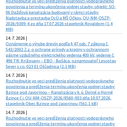
Rozhodnutie vo veci predĺženia platnosti vodoprávneho
povolenia a termínu ukončenia vodnej stavby: objekt: SO-
06 Dažďová kanalizácia budovaný v rámci stavby:
Nadstavba a prestavba OcÚ a MŠ Očkov, OU-NM-OSZP-
2026/9309-4 zo dňa 17.07.2026 stavebník Royaldom (1,4
MB)
14. 7. 2026 |
Oznámenie o výrube drevín podľa § 47 ods. 7 zákona č.
543/2002 Z.z. o ochrane prírody a krajiny v ochrannom
pásme vzdušného elektrického vedenia 400 kV, vedenie č.
496 TR: Križovany – EBO - Bošáca, oznamovateľ Lesostav
Sever s.r.o. 023 01 Oščadnica (2,1 MB)
14. 7. 2026 |
Rozhodnutie vo veci predĺženia platnosti vodoprávneho
povolenia a predĺženia termínu ukončenia vodnej stavby:
Bzince pod Javorinou – Kanalizácia v k. ú. Dolné a Horné
Bzince č.j. OU-NM-OSZP-2026/9560-003 dňa 10.07.2026,
stavebník Obec Bzince pod Javorinou (561,1 kB)
14. 7. 2026 |
Rozhodnutie vo veci predĺženia platnosti vodoprávneho
povolenia a predĺženia termínu ukončenia vodnej stavby: