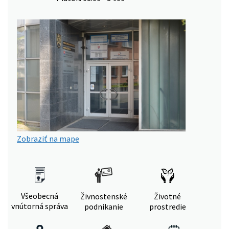
Zobraziť na mape
Všeobecná
Živnostenské
Životné
vnútorná správa
podnikanie
prostredie