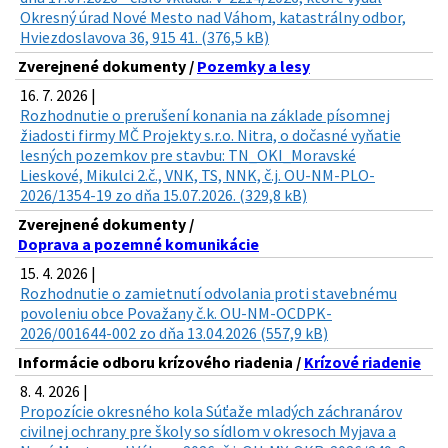
Okresný úrad Nové Mesto nad Váhom, katastrálny odbor,
Hviezdoslavova 36, 915 41. (376,5 kB)
Zverejnené dokumenty /
Pozemky a lesy
16. 7. 2026 |
Rozhodnutie o prerušení konania na základe písomnej
žiadosti firmy MČ Projekty s.r.o. Nitra, o dočasné vyňatie
lesných pozemkov pre stavbu: TN_OKI_Moravské
Lieskové, Mikulci 2.č., VNK, TS, NNK, č.j. OU-NM-PLO-
2026/1354-19 zo dňa 15.07.2026. (329,8 kB)
Zverejnené dokumenty /
Doprava a pozemné komunikácie
15. 4. 2026 |
Rozhodnutie o zamietnutí odvolania proti stavebnému
povoleniu obce Považany č.k. OU-NM-OCDPK-
2026/001644-002 zo dňa 13.04.2026 (557,9 kB)
Informácie odboru krízového riadenia /
Krízové riadenie
8. 4. 2026 |
Propozície okresného kola Súťaže mladých záchranárov
civilnej ochrany pre školy so sídlom v okresoch Myjava a