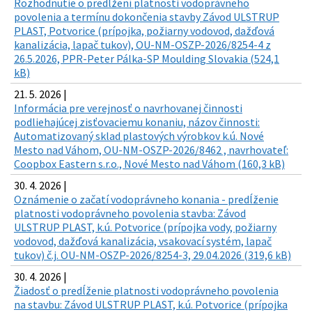
Rozhodnutie o predĺžení platnosti vodoprávneho
povolenia a termínu dokončenia stavby Závod ULSTRUP
PLAST, Potvorice (prípojka, požiarny vodovod, dažďová
kanalizácia, lapač tukov), OU-NM-OSZP-2026/8254-4 z
26.5.2026, PPR-Peter Pálka-SP Moulding Slovakia (524,1
kB)
21. 5. 2026 |
Informácia pre verejnosť o navrhovanej činnosti
podliehajúcej zisťovaciemu konaniu, názov činnosti:
Automatizovaný sklad plastových výrobkov k.ú. Nové
Mesto nad Váhom, OU-NM-OSZP-2026/8462 , navrhovateľ:
Coopbox Eastern s.r.o., Nové Mesto nad Váhom (160,3 kB)
30. 4. 2026 |
Oznámenie o začatí vodoprávneho konania - predĺženie
platnosti vodoprávneho povolenia stavba: Závod
ULSTRUP PLAST, k.ú. Potvorice (prípojka vody, požiarny
vodovod, dažďová kanalizácia, vsakovací systém, lapač
tukov) č.j. OU-NM-OSZP-2026/8254-3, 29.04.2026 (319,6 kB)
30. 4. 2026 |
Žiadosť o predĺženie platnosti vodoprávneho povolenia
na stavbu: Závod ULSTRUP PLAST, k.ú. Potvorice (prípojka