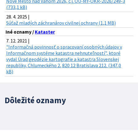
Nové Mesto nad Váhom 2026, č.j. OU-MY-OKR-2026/249-3
(733,1 kB)
28. 4. 2025 |
Súťaž mladých záchranárov civilnej ochrany (1,1 MB)
Iné oznamy /
Kataster
7. 12. 2021 |
"Informačná povinnosť o spracovaní osobných údajov v
Informačnom systéme katastra nehnuteľností", ktoré
vydal Úrad geodézie kartografie a katastra Slovenskej
republiky, Chlumeckého 2, 820 12 Bratislava 212. (347,0
kB)
Dôležité oznamy