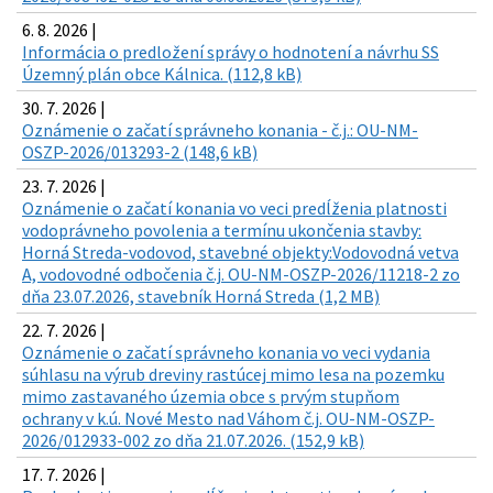
6. 8. 2026 |
Informácia o predložení správy o hodnotení a návrhu SS
Územný plán obce Kálnica. (112,8 kB)
30. 7. 2026 |
Oznámenie o začatí správneho konania - č.j.: OU-NM-
OSZP-2026/013293-2 (148,6 kB)
23. 7. 2026 |
Oznámenie o začatí konania vo veci predĺženia platnosti
vodoprávneho povolenia a termínu ukončenia stavby:
Horná Streda-vodovod, stavebné objekty:Vodovodná vetva
A, vodovodné odbočenia č.j. OU-NM-OSZP-2026/11218-2 zo
dňa 23.07.2026, stavebník Horná Streda (1,2 MB)
22. 7. 2026 |
Oznámenie o začatí správneho konania vo veci vydania
súhlasu na výrub dreviny rastúcej mimo lesa na pozemku
mimo zastavaného územia obce s prvým stupňom
ochrany v k.ú. Nové Mesto nad Váhom č.j. OU-NM-OSZP-
2026/012933-002 zo dňa 21.07.2026. (152,9 kB)
17. 7. 2026 |