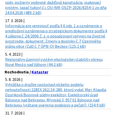
vody, požiarny vodovod, dažďová kanalizácia, vsakovací
systém, lapač tukov) č.j. OU-NM-OSZP-2026/8254-1 zo dňa
24.04.2026 (489,2 kB)
17. 3. 2026 |
Informácia pre verejnosť podľa § 6 ods. 1 a oznámenie o
predložení oznámenia o strategickom dokumente podľa §
4 zákona č. 24/2006 Z. z. o posudzovaní vplyvov na životné
prostredie, dokument: Zmeny a doplnky č. 7 Územného
plánu obce (ZaD č. 7 ÚPN-O) Beckov (115,1 kB)
5. 4. 2023 |
Regionálny územný systém ekologickej stability okresu
Nové Mesto nad Váhom (44,2 kB)
Rozhodnutia /
Kataster
5. 8. 2026 |
Vyhláška o dražbe spoluvlastníckeho podielu
nehnuteľnosti 228EX 262/24-280, ktorú vydal: Mgr. Klaudia
Dzuriková Boorová-súdny exekútor, Exekútorský úrad
Bánovce nad Bebravou, Mlynská 3, 957 01 Bánovce nad
Bebravou (vrátane overenia podpisov a pečatí). (154,9 kB)
31. 7. 2026 |