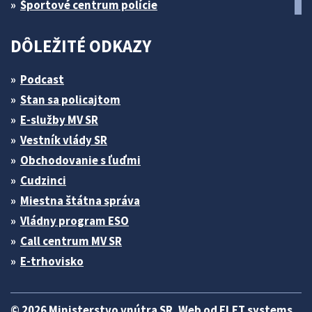
Športové centrum polície
DÔLEŽITÉ ODKAZY
Podcast
Stan sa policajtom
E-služby MV SR
Vestník vlády SR
Obchodovanie s ľuďmi
Cudzinci
Miestna štátna správa
Vládny program ESO
Call centrum MV SR
E-trhovisko
© 2026 Ministerstvo vnútra SR. Web od
ELET systems
.