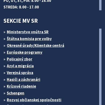
PO, UT, ŠT, PIA: 8.00 - 16.00
STREDA: 8.00 - 17.00
SEKCIE MV SR
Ministerstvo vnútra SR
Štátna komisia pre volby
Okresné úrady/Klientske centrá
Európske programy
Policajný zbor
Azyl a migrácia
Verejná správa
Hasiči a záchranári
Krízové riadenie
Schengen
Rozvoj občianskej spoločnosti