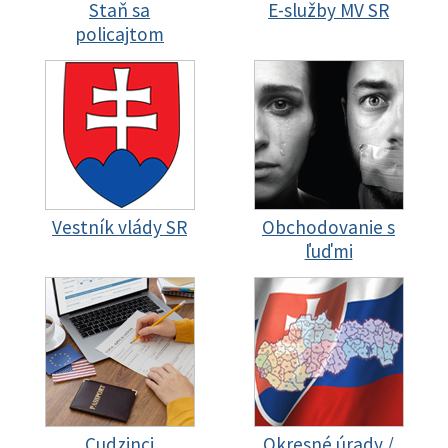
Staň sa
E-služby MV SR
policajtom
Vestník vlády SR
Obchodovanie s
ľuďmi
Cudzinci
Okresné úrady /