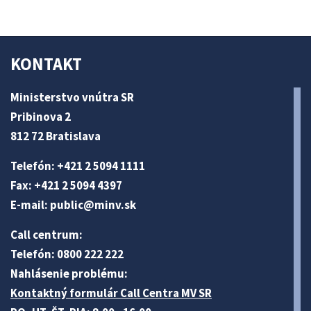
KONTAKT
Ministerstvo vnútra SR
Pribinova 2
812 72 Bratislava
Telefón: +421 2 5094 1111
Fax: +421 2 5094 4397
E-mail:
public@minv
.sk
Call centrum:
Telefón: 0800 222 222
Nahlásenie problému:
Kontaktný formulár Call Centra MV SR