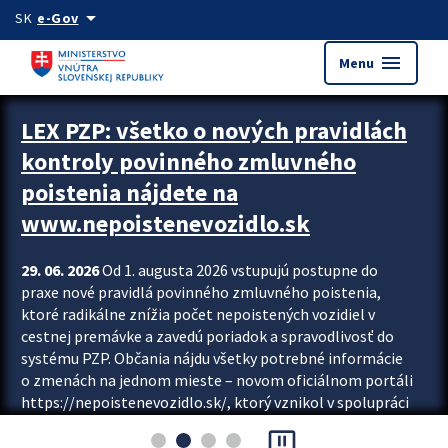
Preskocit na hlavný obsah
arrow_drop_down
SK
e-Gov
menu
Menu
Zastavit automatický posun upútavok
LEX PZP: všetko o nových pravidlách
kontroly povinného zmluvného
poistenia nájdete na
www.nepoistenevozidlo.sk
29. 06. 2026
Od 1. augusta 2026 vstupujú postupne do
praxe nové pravidlá povinného zmluvného poistenia,
ktoré radikálne znížia počet nepoistených vozidiel v
cestnej premávke a zavedú poriadok a spravodlivosť do
systému PZP. Občania nájdu všetky potrebné informácie
o zmenách na jednom mieste – novom oficiálnom portáli
https://nepoistenevozidlo.sk/, ktorý vznikol v spolupráci
Slovenskej kancelárie poisťovateľov (SKP), Slovenskej
pause_presentation
asociácie poisťovní (SLASPO) a Ministerstva vnútra SR.