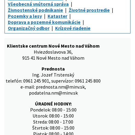
Všeobecná vnútorná správa
Živnostenské podnikanie
Životné prostredie
Pozemky a lesy
Kataster
Doprava a pozemné komunikácie
Organizačný odbor
Krízové riadenie
Klientske centrum Nové Mesto nad Váhom
Hviezdoslavova 36,
915 41 Nové Mesto nad Váhom
Prednosta
Ing. Jozef Trstenský
telefón: 0961 245 901, supervízor: 0961 245 800
e-mail: prednosta.nm@minv.sk,
podatelna.nm@minv.sk
ÚRADNÉ HODINY:
Pondelok: 08:00 - 15:00
Utorok: 08:00 - 15:00
Streda: 08:00 - 17:00
Štvrtok: 08:00 - 15:00
Piatok: 08:00 - 14:00