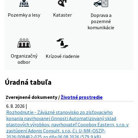
Pozemky a lesy
Kataster
Doprava a
pozemné
komunikácie
Organizačný
Krízové riadenie
odbor
Úradná tabuľa
Zverejnené dokumenty /
Životné prostredie
6. 8. 2026 |
Rozhodnutie - Záväzné stanovisko zo zisťovacieho
konania navrhovanej činnosti Automatizovaný sklad
plastových výrobkov, navrhovateľ Coopbox Eastern, s.r.o. v
zastúpení Adonis Consult, s.r.o, č.j. U-NM-OSZP-
2026/008462-025 zo dňa 06.08.2026 (579,9 kB)