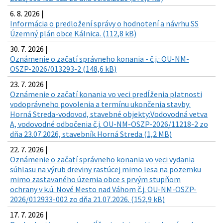
6. 8. 2026 |
Informácia o predložení správy o hodnotení a návrhu SS
Územný plán obce Kálnica. (112,8 kB)
30. 7. 2026 |
Oznámenie o začatí správneho konania - č.j.: OU-NM-
OSZP-2026/013293-2 (148,6 kB)
23. 7. 2026 |
Oznámenie o začatí konania vo veci predĺženia platnosti
vodoprávneho povolenia a termínu ukončenia stavby:
Horná Streda-vodovod, stavebné objekty:Vodovodná vetva
A, vodovodné odbočenia č.j. OU-NM-OSZP-2026/11218-2 zo
dňa 23.07.2026, stavebník Horná Streda (1,2 MB)
22. 7. 2026 |
Oznámenie o začatí správneho konania vo veci vydania
súhlasu na výrub dreviny rastúcej mimo lesa na pozemku
mimo zastavaného územia obce s prvým stupňom
ochrany v k.ú. Nové Mesto nad Váhom č.j. OU-NM-OSZP-
2026/012933-002 zo dňa 21.07.2026. (152,9 kB)
17. 7. 2026 |