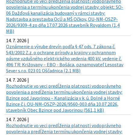
Rozhodnutie vo veci predĺženia platnosti vodoprávneho
povolenia a termínu ukončenia vodnej stavby: objekt: SO-
06 Dažďová kanalizácia budovaný v rámci stavby:
Nadstavba a prestavba OcÚ a MŠ Očkov, OU-NM-OSZP-
2026/9309-4 zo dňa 17.07.2026 stavebník Royaldom (1,4
MB)
14. 7. 2026 |
Oznámenie o výrube drevín podľa § 47 ods. 7 zákona č.
543/2002 Z.z. o ochrane prírody a krajiny v ochrannom
pásme vzdušného elektrického vedenia 400 kV, vedenie č.
496 TR: Križovany – EBO - Bošáca, oznamovateľ Lesostav
Sever s.r.o. 023 01 Oščadnica (2,1 MB)
14. 7. 2026 |
Rozhodnutie vo veci predĺženia platnosti vodoprávneho
povolenia a predĺženia termínu ukončenia vodnej stavby:
Bzince pod Javorinou – Kanalizácia v k. ú. Dolné a Horné
Bzince č.j. OU-NM-OSZP-2026/9560-003 dňa 10.07.2026,
stavebník Obec Bzince pod Javorinou (561,1 kB)
14. 7. 2026 |
Rozhodnutie vo veci predĺženia platnosti vodoprávneho
povolenia a predĺženia termínu ukončenia vodnej stavby: