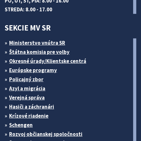
PO, UT, ŠT, PIA: 8.00 - 16.00
STREDA: 8.00 - 17.00
SEKCIE MV SR
Ministerstvo vnútra SR
Štátna komisia pre volby
Okresné úrady/Klientske centrá
Európske programy
Policajný zbor
Azyl a migrácia
Verejná správa
Hasiči a záchranári
Krízové riadenie
Schengen
Rozvoj občianskej spoločnosti