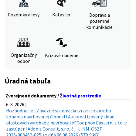
Pozemky a lesy
Kataster
Doprava a
pozemné
komunikácie
Organizačný
Krízové riadenie
odbor
Úradná tabuľa
Zverejnené dokumenty /
Životné prostredie
6. 8. 2026 |
Rozhodnutie - Záväzné stanovisko zo zisťovacieho
konania navrhovanej činnosti Automatizovaný sklad
plastových výrobkov, navrhovateľ Coopbox Eastern, s.r.o. v
zastúpení Adonis Consult, s.r.o, č.j. U-NM-OSZP-
2026/008462-025 zo dňa 06.08.2026 (579,9 kB)