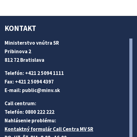
KONTAKT
Ministerstvo vnútra SR
Pribinova 2
812 72 Bratislava
Telefón: +421 2 5094 1111
Fax: +421 2 5094 4397
E-mail:
public@minv
.sk
Call centrum:
Telefón: 0800 222 222
Nahlásenie problému:
Kontaktný formulár Call Centra MV SR