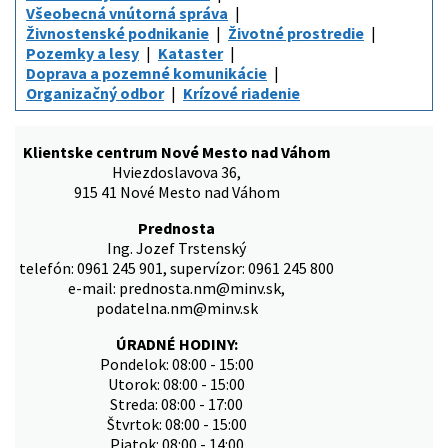
Všeobecná vnútorná správa
Živnostenské podnikanie
Životné prostredie
Pozemky a lesy
Kataster
Doprava a pozemné komunikácie
Organizačný odbor
Krízové riadenie
Klientske centrum Nové Mesto nad Váhom
Hviezdoslavova 36,
915 41 Nové Mesto nad Váhom
Prednosta
Ing. Jozef Trstenský
telefón: 0961 245 901, supervízor: 0961 245 800
e-mail: prednosta.nm@minv.sk,
podatelna.nm@minv.sk
ÚRADNÉ HODINY:
Pondelok: 08:00 - 15:00
Utorok: 08:00 - 15:00
Streda: 08:00 - 17:00
Štvrtok: 08:00 - 15:00
Piatok: 08:00 - 14:00