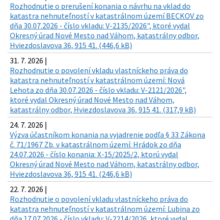
Rozhodnutie o prerušení konania o návrhu na vklad do
katastra nehnuteľností v katastrálnom území BECKOV zo
dňa 30.07.2026 - číslo vkladu: V-2135/2026", ktoré vydal
Okresný úrad Nové Mesto nad Váhom, katastrálny odbor,
Hviezdoslavova 36, 915 41. (446,6 kB)
31. 7. 2026 |
Rozhodnutie o povolení vkladu vlastníckeho práva do
katastra nehnuteľností v katastrálnom území: Nová
Lehota zo dňa 30.07.2026 - číslo vkladu: V-2121/2026",
ktoré vydal Okresný úrad Nové Mesto nad Váhom,
katastrálny odbor, Hviezdoslavova 36, 915 41. (317,9 kB)
24. 7. 2026 |
Výzva účastníkom konania na vyjadrenie podľa § 33 Zákona
č. 71/1967 Zb. v katastrálnom území: Hrádok zo dňa
24.07.2026 - číslo konania: X-15/2025/2, ktorú vydal
Okresný úrad Nové Mesto nad Váhom, katastrálny odbor,
Hviezdoslavova 36, 915 41. (246,6 kB)
22. 7. 2026 |
Rozhodnutie o povolení vkladu vlastníckeho práva do
katastra nehnuteľností v katastrálnom území: Lubina zo
dňa 17.07.2026 - číslo vkladu: V-2214/2026, ktoré vydal