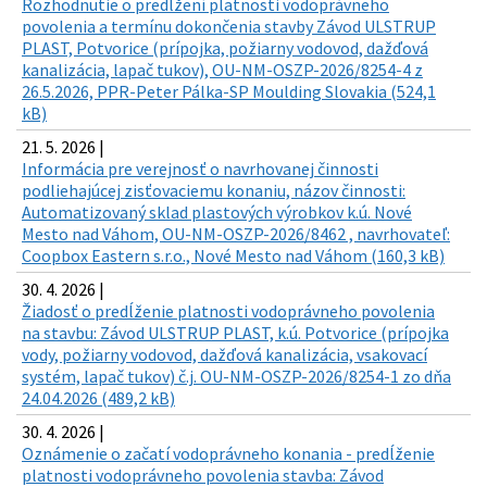
Rozhodnutie o predĺžení platnosti vodoprávneho
povolenia a termínu dokončenia stavby Závod ULSTRUP
PLAST, Potvorice (prípojka, požiarny vodovod, dažďová
kanalizácia, lapač tukov), OU-NM-OSZP-2026/8254-4 z
26.5.2026, PPR-Peter Pálka-SP Moulding Slovakia (524,1
kB)
21. 5. 2026 |
Informácia pre verejnosť o navrhovanej činnosti
podliehajúcej zisťovaciemu konaniu, názov činnosti:
Automatizovaný sklad plastových výrobkov k.ú. Nové
Mesto nad Váhom, OU-NM-OSZP-2026/8462 , navrhovateľ:
Coopbox Eastern s.r.o., Nové Mesto nad Váhom (160,3 kB)
30. 4. 2026 |
Žiadosť o predĺženie platnosti vodoprávneho povolenia
na stavbu: Závod ULSTRUP PLAST, k.ú. Potvorice (prípojka
vody, požiarny vodovod, dažďová kanalizácia, vsakovací
systém, lapač tukov) č.j. OU-NM-OSZP-2026/8254-1 zo dňa
24.04.2026 (489,2 kB)
30. 4. 2026 |
Oznámenie o začatí vodoprávneho konania - predĺženie
platnosti vodoprávneho povolenia stavba: Závod