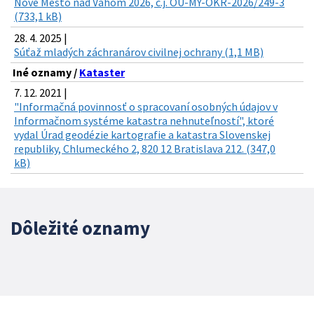
Nové Mesto nad Váhom 2026, č.j. OU-MY-OKR-2026/249-3
(733,1 kB)
28. 4. 2025 |
Súťaž mladých záchranárov civilnej ochrany (1,1 MB)
Iné oznamy /
Kataster
7. 12. 2021 |
"Informačná povinnosť o spracovaní osobných údajov v
Informačnom systéme katastra nehnuteľností", ktoré
vydal Úrad geodézie kartografie a katastra Slovenskej
republiky, Chlumeckého 2, 820 12 Bratislava 212. (347,0
kB)
Dôležité oznamy