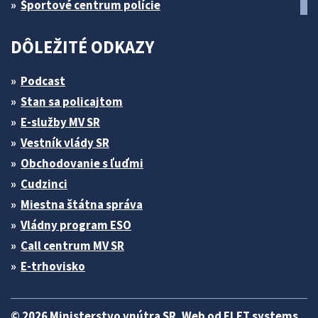
Športové centrum polície
DÔLEŽITÉ ODKAZY
Podcast
Stan sa policajtom
E-služby MV SR
Vestník vlády SR
Obchodovanie s ľuďmi
Cudzinci
Miestna štátna správa
Vládny program ESO
Call centrum MV SR
E-trhovisko
© 2026 Ministerstvo vnútra SR. Web od
ELET systems
.