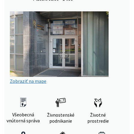
Zobraziť na mape
Všeobecná
Živnostenské
Životné
vnútorná správa
podnikanie
prostredie