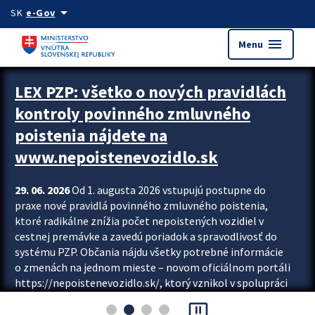
Preskocit na hlavný obsah
arrow_drop_down
SK
e-Gov
menu
Menu
Zastavit automatický posun upútavok
LEX PZP: všetko o nových pravidlách
kontroly povinného zmluvného
poistenia nájdete na
www.nepoistenevozidlo.sk
29. 06. 2026
Od 1. augusta 2026 vstupujú postupne do
praxe nové pravidlá povinného zmluvného poistenia,
ktoré radikálne znížia počet nepoistených vozidiel v
cestnej premávke a zavedú poriadok a spravodlivosť do
systému PZP. Občania nájdu všetky potrebné informácie
o zmenách na jednom mieste – novom oficiálnom portáli
https://nepoistenevozidlo.sk/, ktorý vznikol v spolupráci
Slovenskej kancelárie poisťovateľov (SKP), Slovenskej
pause_presentation
asociácie poisťovní (SLASPO) a Ministerstva vnútra SR.