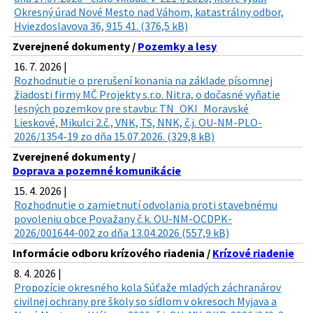
Okresný úrad Nové Mesto nad Váhom, katastrálny odbor,
Hviezdoslavova 36, 915 41. (376,5 kB)
Zverejnené dokumenty /
Pozemky a lesy
16. 7. 2026 |
Rozhodnutie o prerušení konania na základe písomnej
žiadosti firmy MČ Projekty s.r.o. Nitra, o dočasné vyňatie
lesných pozemkov pre stavbu: TN_OKI_Moravské
Lieskové, Mikulci 2.č., VNK, TS, NNK, č.j. OU-NM-PLO-
2026/1354-19 zo dňa 15.07.2026. (329,8 kB)
Zverejnené dokumenty /
Doprava a pozemné komunikácie
15. 4. 2026 |
Rozhodnutie o zamietnutí odvolania proti stavebnému
povoleniu obce Považany č.k. OU-NM-OCDPK-
2026/001644-002 zo dňa 13.04.2026 (557,9 kB)
Informácie odboru krízového riadenia /
Krízové riadenie
8. 4. 2026 |
Propozície okresného kola Súťaže mladých záchranárov
civilnej ochrany pre školy so sídlom v okresoch Myjava a