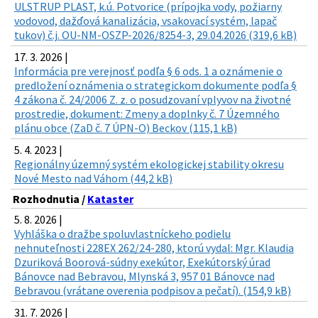
ULSTRUP PLAST, k.ú. Potvorice (prípojka vody, požiarny
vodovod, dažďová kanalizácia, vsakovací systém, lapač
tukov) č.j. OU-NM-OSZP-2026/8254-3, 29.04.2026 (319,6 kB)
17. 3. 2026 |
Informácia pre verejnosť podľa § 6 ods. 1 a oznámenie o
predložení oznámenia o strategickom dokumente podľa §
4 zákona č. 24/2006 Z. z. o posudzovaní vplyvov na životné
prostredie, dokument: Zmeny a doplnky č. 7 Územného
plánu obce (ZaD č. 7 ÚPN-O) Beckov (115,1 kB)
5. 4. 2023 |
Regionálny územný systém ekologickej stability okresu
Nové Mesto nad Váhom (44,2 kB)
Rozhodnutia /
Kataster
5. 8. 2026 |
Vyhláška o dražbe spoluvlastníckeho podielu
nehnuteľnosti 228EX 262/24-280, ktorú vydal: Mgr. Klaudia
Dzuriková Boorová-súdny exekútor, Exekútorský úrad
Bánovce nad Bebravou, Mlynská 3, 957 01 Bánovce nad
Bebravou (vrátane overenia podpisov a pečatí). (154,9 kB)
31. 7. 2026 |