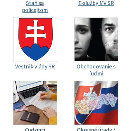
Staň sa
E-služby MV SR
policajtom
Vestník vlády SR
Obchodovanie s
ľuďmi
Cudzinci
Okresné úrady /