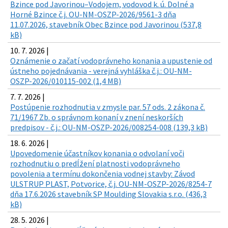
Bzince pod Javorinou–Vodojem, vodovod k. ú. Dolné a
Horné Bzince č.j. OU-NM-OSZP-2026/9561-3 dňa
11.07.2026, stavebník Obec Bzince pod Javorinou (537,8
kB)
10. 7. 2026 |
Oznámenie o začatí vodoprávneho konania a upustenie od
ústneho pojednávania - verejná vyhláška č.j.: OU-NM-
OSZP-2026/010115-002 (1,4 MB)
7. 7. 2026 |
Postúpenie rozhodnutia v zmysle par. 57 ods. 2 zákona č.
71/1967 Zb. o správnom konaní v znení neskorších
predpisov - č.j.: OU-NM-OSZP-2026/008254-008 (139,3 kB)
18. 6. 2026 |
Upovedomenie účastníkov konania o odvolaní voči
rozhodnutiu o predĺžení platnosti vodoprávneho
povolenia a termínu dokončenia vodnej stavby: Závod
ULSTRUP PLAST, Potvorice, č.j. OU-NM-OSZP-2026/8254-7
dňa 17.6.2026 stavebník SP Moulding Slovakia s.r.o. (436,3
kB)
28. 5. 2026 |