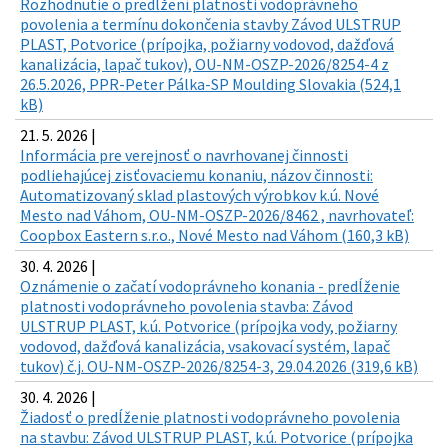
Rozhodnutie o predĺžení platnosti vodoprávneho
povolenia a termínu dokončenia stavby Závod ULSTRUP
PLAST, Potvorice (prípojka, požiarny vodovod, dažďová
kanalizácia, lapač tukov), OU-NM-OSZP-2026/8254-4 z
26.5.2026, PPR-Peter Pálka-SP Moulding Slovakia (524,1
kB)
21. 5. 2026 |
Informácia pre verejnosť o navrhovanej činnosti
podliehajúcej zisťovaciemu konaniu, názov činnosti:
Automatizovaný sklad plastových výrobkov k.ú. Nové
Mesto nad Váhom, OU-NM-OSZP-2026/8462 , navrhovateľ:
Coopbox Eastern s.r.o., Nové Mesto nad Váhom (160,3 kB)
30. 4. 2026 |
Oznámenie o začatí vodoprávneho konania - predĺženie
platnosti vodoprávneho povolenia stavba: Závod
ULSTRUP PLAST, k.ú. Potvorice (prípojka vody, požiarny
vodovod, dažďová kanalizácia, vsakovací systém, lapač
tukov) č.j. OU-NM-OSZP-2026/8254-3, 29.04.2026 (319,6 kB)
30. 4. 2026 |
Žiadosť o predĺženie platnosti vodoprávneho povolenia
na stavbu: Závod ULSTRUP PLAST, k.ú. Potvorice (prípojka