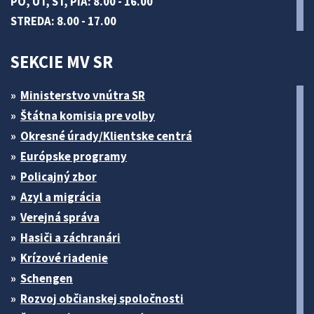
PO, UT, ŠT, PIA: 8.00 - 16.00
STREDA: 8.00 - 17.00
SEKCIE MV SR
Ministerstvo vnútra SR
Štátna komisia pre volby
Okresné úrady/Klientske centrá
Európske programy
Policajný zbor
Azyl a migrácia
Verejná správa
Hasiči a záchranári
Krízové riadenie
Schengen
Rozvoj občianskej spoločnosti