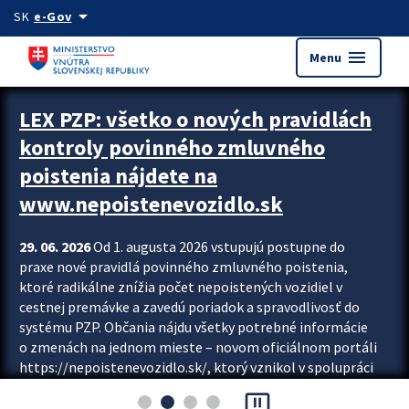
Preskocit na hlavný obsah
arrow_drop_down
SK
e-Gov
menu
Menu
Zastavit automatický posun upútavok
LEX PZP: všetko o nových pravidlách
kontroly povinného zmluvného
poistenia nájdete na
www.nepoistenevozidlo.sk
29. 06. 2026
Od 1. augusta 2026 vstupujú postupne do
praxe nové pravidlá povinného zmluvného poistenia,
ktoré radikálne znížia počet nepoistených vozidiel v
cestnej premávke a zavedú poriadok a spravodlivosť do
systému PZP. Občania nájdu všetky potrebné informácie
o zmenách na jednom mieste – novom oficiálnom portáli
https://nepoistenevozidlo.sk/, ktorý vznikol v spolupráci
Slovenskej kancelárie poisťovateľov (SKP), Slovenskej
pause_presentation
asociácie poisťovní (SLASPO) a Ministerstva vnútra SR.