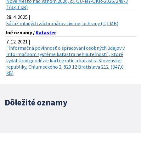
Nové Mesto nad Váhom 2026, č.j. OU-MY-OKR-2026/249-3
(733,1 kB)
28. 4. 2025 |
Súťaž mladých záchranárov civilnej ochrany (1,1 MB)
Iné oznamy /
Kataster
7. 12. 2021 |
"Informačná povinnosť o spracovaní osobných údajov v
Informačnom systéme katastra nehnuteľností", ktoré
vydal Úrad geodézie kartografie a katastra Slovenskej
republiky, Chlumeckého 2, 820 12 Bratislava 212. (347,0
kB)
Dôležité oznamy