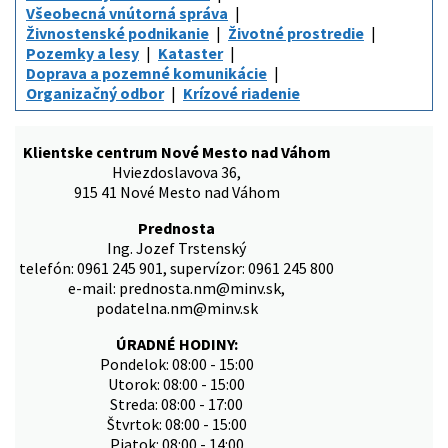
Všeobecná vnútorná správa
Živnostenské podnikanie
Životné prostredie
Pozemky a lesy
Kataster
Doprava a pozemné komunikácie
Organizačný odbor
Krízové riadenie
Klientske centrum Nové Mesto nad Váhom
Hviezdoslavova 36,
915 41 Nové Mesto nad Váhom
Prednosta
Ing. Jozef Trstenský
telefón: 0961 245 901, supervízor: 0961 245 800
e-mail: prednosta.nm@minv.sk,
podatelna.nm@minv.sk
ÚRADNÉ HODINY:
Pondelok: 08:00 - 15:00
Utorok: 08:00 - 15:00
Streda: 08:00 - 17:00
Štvrtok: 08:00 - 15:00
Piatok: 08:00 - 14:00