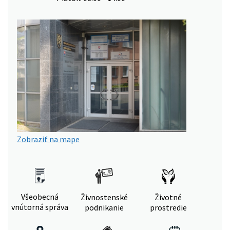
Zobraziť na mape
Všeobecná
Živnostenské
Životné
vnútorná správa
podnikanie
prostredie