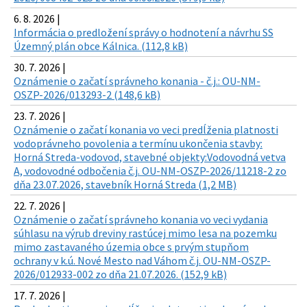
6. 8. 2026 |
Informácia o predložení správy o hodnotení a návrhu SS
Územný plán obce Kálnica. (112,8 kB)
30. 7. 2026 |
Oznámenie o začatí správneho konania - č.j.: OU-NM-
OSZP-2026/013293-2 (148,6 kB)
23. 7. 2026 |
Oznámenie o začatí konania vo veci predĺženia platnosti
vodoprávneho povolenia a termínu ukončenia stavby:
Horná Streda-vodovod, stavebné objekty:Vodovodná vetva
A, vodovodné odbočenia č.j. OU-NM-OSZP-2026/11218-2 zo
dňa 23.07.2026, stavebník Horná Streda (1,2 MB)
22. 7. 2026 |
Oznámenie o začatí správneho konania vo veci vydania
súhlasu na výrub dreviny rastúcej mimo lesa na pozemku
mimo zastavaného územia obce s prvým stupňom
ochrany v k.ú. Nové Mesto nad Váhom č.j. OU-NM-OSZP-
2026/012933-002 zo dňa 21.07.2026. (152,9 kB)
17. 7. 2026 |