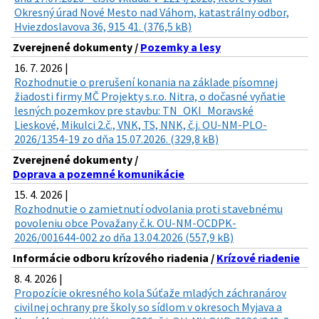
Okresný úrad Nové Mesto nad Váhom, katastrálny odbor,
Hviezdoslavova 36, 915 41. (376,5 kB)
Zverejnené dokumenty /
Pozemky a lesy
16. 7. 2026 |
Rozhodnutie o prerušení konania na základe písomnej
žiadosti firmy MČ Projekty s.r.o. Nitra, o dočasné vyňatie
lesných pozemkov pre stavbu: TN_OKI_Moravské
Lieskové, Mikulci 2.č., VNK, TS, NNK, č.j. OU-NM-PLO-
2026/1354-19 zo dňa 15.07.2026. (329,8 kB)
Zverejnené dokumenty /
Doprava a pozemné komunikácie
15. 4. 2026 |
Rozhodnutie o zamietnutí odvolania proti stavebnému
povoleniu obce Považany č.k. OU-NM-OCDPK-
2026/001644-002 zo dňa 13.04.2026 (557,9 kB)
Informácie odboru krízového riadenia /
Krízové riadenie
8. 4. 2026 |
Propozície okresného kola Súťaže mladých záchranárov
civilnej ochrany pre školy so sídlom v okresoch Myjava a