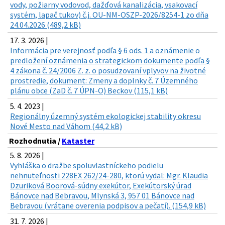
vody, požiarny vodovod, dažďová kanalizácia, vsakovací
systém, lapač tukov) č.j. OU-NM-OSZP-2026/8254-1 zo dňa
24.04.2026 (489,2 kB)
17. 3. 2026 |
Informácia pre verejnosť podľa § 6 ods. 1 a oznámenie o
predložení oznámenia o strategickom dokumente podľa §
4 zákona č. 24/2006 Z. z. o posudzovaní vplyvov na životné
prostredie, dokument: Zmeny a doplnky č. 7 Územného
plánu obce (ZaD č. 7 ÚPN-O) Beckov (115,1 kB)
5. 4. 2023 |
Regionálny územný systém ekologickej stability okresu
Nové Mesto nad Váhom (44,2 kB)
Rozhodnutia /
Kataster
5. 8. 2026 |
Vyhláška o dražbe spoluvlastníckeho podielu
nehnuteľnosti 228EX 262/24-280, ktorú vydal: Mgr. Klaudia
Dzuriková Boorová-súdny exekútor, Exekútorský úrad
Bánovce nad Bebravou, Mlynská 3, 957 01 Bánovce nad
Bebravou (vrátane overenia podpisov a pečatí). (154,9 kB)
31. 7. 2026 |