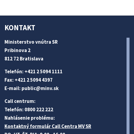
KONTAKT
Ministerstvo vnútra SR
Pribinova 2
812 72 Bratislava
Telefón: +421 2 5094 1111
Fax: +421 2 5094 4397
E-mail:
public@minv
.sk
Call centrum:
Telefón: 0800 222 222
Nahlásenie problému:
Kontaktný formulár Call Centra MV SR