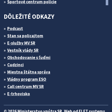
Športové centrum polície
DÔLEŽITÉ ODKAZY
Podcast
Stan sa policajtom
E-služby MV SR
Vestník vlády SR
Obchodovanie s ľuďmi
Cudzinci
Miestna štátna správa
Vládny program ESO
Call centrum MV SR
E-trhovisko
© 2026 Ministerstvo vnútra SR. Web od
ELET systems
.