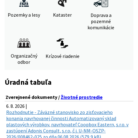
Pozemky a lesy
Kataster
Doprava a
pozemné
komunikácie
Organizačný
Krízové riadenie
odbor
Úradná tabuľa
Zverejnené dokumenty /
Životné prostredie
6. 8. 2026 |
Rozhodnutie - Záväzné stanovisko zo zisťovacieho
konania navrhovanej činnosti Automatizovaný sklad
plastových výrobkov, navrhovateľ Coopbox Eastern, s.r.o. v
zastúpení Adonis Consult, s.r.o, č.j. U-NM-OSZP-
2026/008462-025 zo dňa 06.08.2026 (579,9 kB)