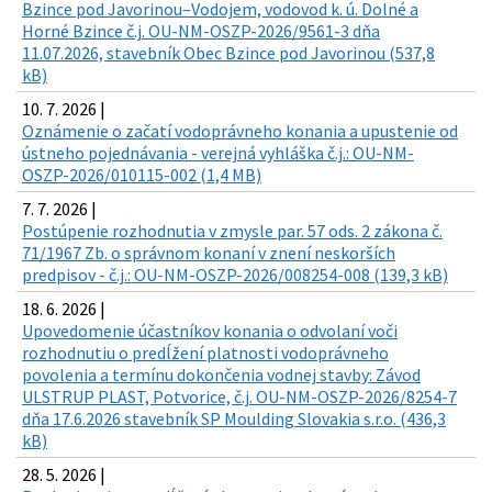
Bzince pod Javorinou–Vodojem, vodovod k. ú. Dolné a
Horné Bzince č.j. OU-NM-OSZP-2026/9561-3 dňa
11.07.2026, stavebník Obec Bzince pod Javorinou (537,8
kB)
10. 7. 2026 |
Oznámenie o začatí vodoprávneho konania a upustenie od
ústneho pojednávania - verejná vyhláška č.j.: OU-NM-
OSZP-2026/010115-002 (1,4 MB)
7. 7. 2026 |
Postúpenie rozhodnutia v zmysle par. 57 ods. 2 zákona č.
71/1967 Zb. o správnom konaní v znení neskorších
predpisov - č.j.: OU-NM-OSZP-2026/008254-008 (139,3 kB)
18. 6. 2026 |
Upovedomenie účastníkov konania o odvolaní voči
rozhodnutiu o predĺžení platnosti vodoprávneho
povolenia a termínu dokončenia vodnej stavby: Závod
ULSTRUP PLAST, Potvorice, č.j. OU-NM-OSZP-2026/8254-7
dňa 17.6.2026 stavebník SP Moulding Slovakia s.r.o. (436,3
kB)
28. 5. 2026 |