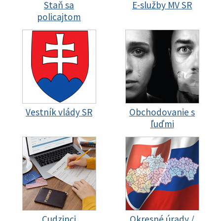
Staň sa
E-služby MV SR
policajtom
Vestník vlády SR
Obchodovanie s
ľuďmi
Cudzinci
Okresné úrady /