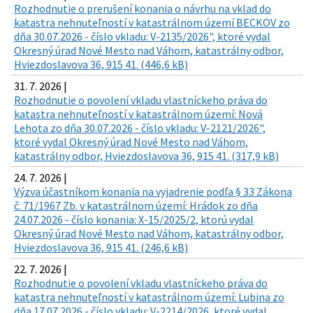
Rozhodnutie o prerušení konania o návrhu na vklad do
katastra nehnuteľností v katastrálnom území BECKOV zo
dňa 30.07.2026 - číslo vkladu: V-2135/2026", ktoré vydal
Okresný úrad Nové Mesto nad Váhom, katastrálny odbor,
Hviezdoslavova 36, 915 41. (446,6 kB)
31. 7. 2026 |
Rozhodnutie o povolení vkladu vlastníckeho práva do
katastra nehnuteľností v katastrálnom území: Nová
Lehota zo dňa 30.07.2026 - číslo vkladu: V-2121/2026",
ktoré vydal Okresný úrad Nové Mesto nad Váhom,
katastrálny odbor, Hviezdoslavova 36, 915 41. (317,9 kB)
24. 7. 2026 |
Výzva účastníkom konania na vyjadrenie podľa § 33 Zákona
č. 71/1967 Zb. v katastrálnom území: Hrádok zo dňa
24.07.2026 - číslo konania: X-15/2025/2, ktorú vydal
Okresný úrad Nové Mesto nad Váhom, katastrálny odbor,
Hviezdoslavova 36, 915 41. (246,6 kB)
22. 7. 2026 |
Rozhodnutie o povolení vkladu vlastníckeho práva do
katastra nehnuteľností v katastrálnom území: Lubina zo
dňa 17.07.2026 - číslo vkladu: V-2214/2026, ktoré vydal