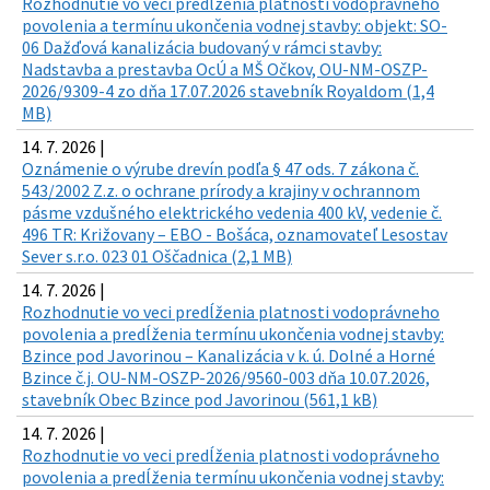
Rozhodnutie vo veci predĺženia platnosti vodoprávneho
povolenia a termínu ukončenia vodnej stavby: objekt: SO-
06 Dažďová kanalizácia budovaný v rámci stavby:
Nadstavba a prestavba OcÚ a MŠ Očkov, OU-NM-OSZP-
2026/9309-4 zo dňa 17.07.2026 stavebník Royaldom (1,4
MB)
14. 7. 2026 |
Oznámenie o výrube drevín podľa § 47 ods. 7 zákona č.
543/2002 Z.z. o ochrane prírody a krajiny v ochrannom
pásme vzdušného elektrického vedenia 400 kV, vedenie č.
496 TR: Križovany – EBO - Bošáca, oznamovateľ Lesostav
Sever s.r.o. 023 01 Oščadnica (2,1 MB)
14. 7. 2026 |
Rozhodnutie vo veci predĺženia platnosti vodoprávneho
povolenia a predĺženia termínu ukončenia vodnej stavby:
Bzince pod Javorinou – Kanalizácia v k. ú. Dolné a Horné
Bzince č.j. OU-NM-OSZP-2026/9560-003 dňa 10.07.2026,
stavebník Obec Bzince pod Javorinou (561,1 kB)
14. 7. 2026 |
Rozhodnutie vo veci predĺženia platnosti vodoprávneho
povolenia a predĺženia termínu ukončenia vodnej stavby: