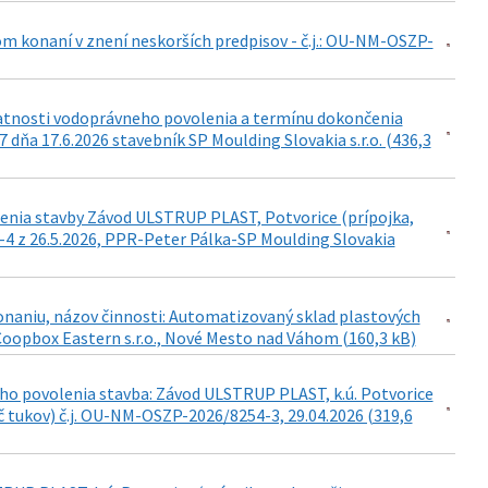
om konaní v znení neskorších predpisov - č.j.: OU-NM-OSZP-
latnosti vodoprávneho povolenia a termínu dokončenia
ňa 17.6.2026 stavebník SP Moulding Slovakia s.r.o. (436,3
enia stavby Závod ULSTRUP PLAST, Potvorice (prípojka,
4 z 26.5.2026, PPR-Peter Pálka-SP Moulding Slovakia
konaniu, názov činnosti: Automatizovaný sklad plastových
oopbox Eastern s.r.o., Nové Mesto nad Váhom (160,3 kB)
ho povolenia stavba: Závod ULSTRUP PLAST, k.ú. Potvorice
č tukov) č.j. OU-NM-OSZP-2026/8254-3, 29.04.2026 (319,6