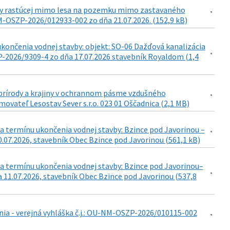
viny rastúcej mimo lesa na pozemku mimo zastavaného
-OSZP-2026/012933-002 zo dňa 21.07.2026. (152,9 kB)
končenia vodnej stavby: objekt: SO-06 Dažďová kanalizácia
-2026/9309-4 zo dňa 17.07.2026 stavebník Royaldom (1,4
e prírody a krajiny v ochrannom pásme vzdušného
movateľ Lesostav Sever s.r.o. 023 01 Oščadnica (2,1 MB)
a termínu ukončenia vodnej stavby: Bzince pod Javorinou –
0.07.2026, stavebník Obec Bzince pod Javorinou (561,1 kB)
a termínu ukončenia vodnej stavby: Bzince pod Javorinou–
 11.07.2026, stavebník Obec Bzince pod Javorinou (537,8
ia - verejná vyhláška č.j.: OU-NM-OSZP-2026/010115-002