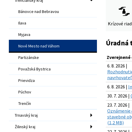
Trenčiansky kraj
Bánovce nad Bebravou
Ilava
Krízové ria
Myjava
Úradná 
Nové Mesto nad Váhom
Zverejnené
Partizánske
6. 8. 2026 |
Považská Bystrica
Rozhodnutie
navrhovateľ 
Prievidza
6. 8. 2026 |
I
Púchov
30. 7. 2026 |
Trenčín
23. 7. 2026 |
Oznámenie o
Trnavský kraj
stavebné ob
(1,2 MB)
Žilinský kraj
22. 7. 2026 |