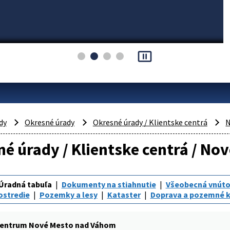
pause_presentation
dy
Okresné úrady
Okresné úrady / Klientske centrá
N
é úrady / Klientske centrá / N
Úradná tabuľa
Dokumenty na stiahnutie
Všeobecná vnúto
ostredie
Pozemky a lesy
Kataster
Doprava a pozemné 
centrum Nové Mesto nad Váhom