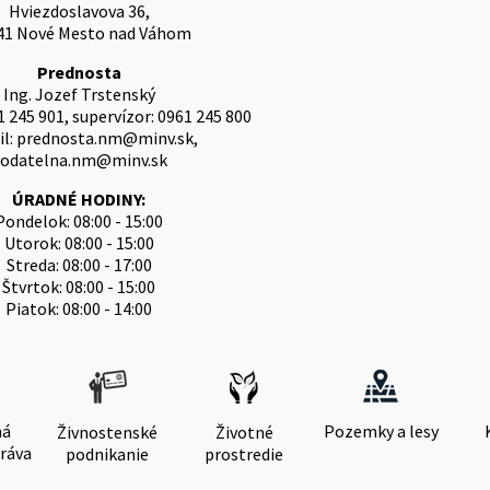
Hviezdoslavova 36,
41 Nové Mesto nad Váhom
Prednosta
Ing. Jozef Trstenský
1 245 901, supervízor: 0961 245 800
il: prednosta.nm@minv.sk,
odatelna.nm@minv.sk
ÚRADNÉ HODINY:
Pondelok: 08:00 - 15:00
Utorok: 08:00 - 15:00
Streda: 08:00 - 17:00
Štvrtok: 08:00 - 15:00
Piatok: 08:00 - 14:00
ná
Pozemky a lesy
Živnostenské
Životné
ráva
podnikanie
prostredie