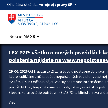
Preskocit na hlavný obsah
arrow_drop_down
verejnej správy SR
Oficiálna stránka
Sekcie MV SR
keyboard_arrow_down
Zastavit automatický posun upútavok
LEX PZP: všetko o nových pravidlách 
poistenia nájdete na www.nepoistenev
29. 06. 2026
Od 1. augusta 2026 vstupujú postupne do praxe 
ktoré radikálne znížia počet nepoistených vozidiel v cestne
systému PZP. Občania nájdu všetky potrebné informácie o 
portáli https://nepoistenevozidlo.sk/, ktorý vznikol v spolu
Slovenskej asociácie poisťovní (SLASPO) a Ministerstva vnútra
Viac