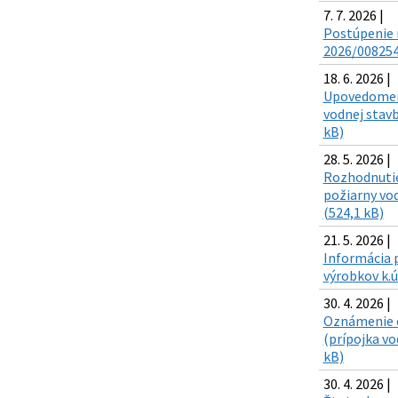
7. 7. 2026 |
Postúpenie r
2026/008254
18. 6. 2026 |
Upovedomeni
vodnej stavb
kB)
28. 5. 2026 |
Rozhodnutie
požiarny vo
(524,1 kB)
21. 5. 2026 |
Informácia p
výrobkov k.
30. 4. 2026 |
Oznámenie o
(prípojka vo
kB)
30. 4. 2026 |