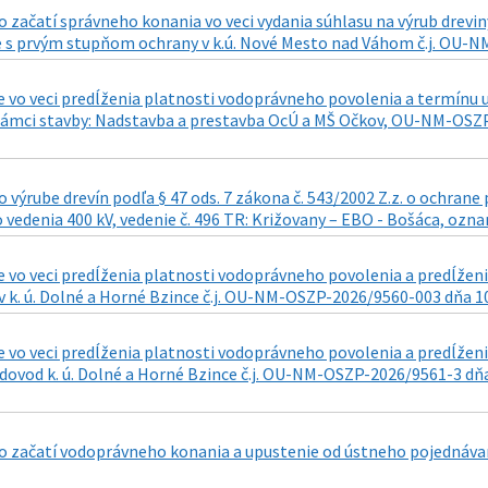
 začatí správneho konania vo veci vydania súhlasu na výrub dre
 s prvým stupňom ochrany v k.ú. Nové Mesto nad Váhom č.j. OU-NM
 vo veci predĺženia platnosti vodoprávneho povolenia a termínu u
rámci stavby: Nadstavba a prestavba OcÚ a MŠ Očkov, OU-NM-OSZP
výrube drevín podľa § 47 ods. 7 zákona č. 543/2002 Z.z. o ochran
 vedenia 400 kV, vedenie č. 496 TR: Križovany – EBO - Bošáca, ozna
 vo veci predĺženia platnosti vodoprávneho povolenia a predĺženi
v k. ú. Dolné a Horné Bzince č.j. OU-NM-OSZP-2026/9560-003 dňa 1
 vo veci predĺženia platnosti vodoprávneho povolenia a predĺženi
ovod k. ú. Dolné a Horné Bzince č.j. OU-NM-OSZP-2026/9561-3 dňa
 začatí vodoprávneho konania a upustenie od ústneho pojednávan