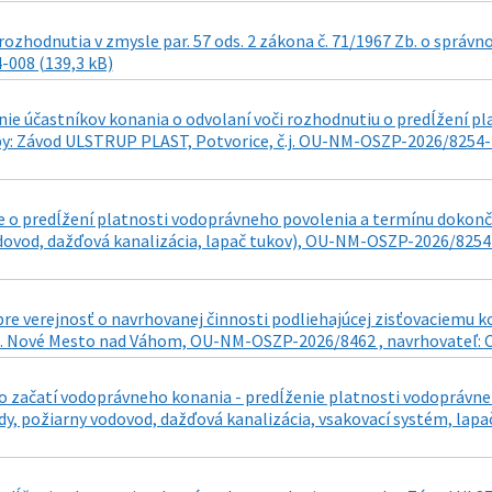
ozhodnutia v zmysle par. 57 ods. 2 zákona č. 71/1967 Zb. o správn
-008 (139,3 kB)
e účastníkov konania o odvolaní voči rozhodnutiu o predĺžení p
y: Závod ULSTRUP PLAST, Potvorice, č.j. OU-NM-OSZP-2026/8254-7 d
 o predĺžení platnosti vodoprávneho povolenia a termínu dokonč
dovod, dažďová kanalizácia, lapač tukov), OU-NM-OSZP-2026/8254-
re verejnosť o navrhovanej činnosti podliehajúcej zisťovaciemu 
ú. Nové Mesto nad Váhom, OU-NM-OSZP-2026/8462 , navrhovateľ: C
 začatí vodoprávneho konania - predĺženie platnosti vodoprávne
dy, požiarny vodovod, dažďová kanalizácia, vsakovací systém, lapa