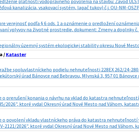
edĺženie platnosti vodoprávneho povolenia na stavbu: Závod ULST
ďová kanalizácia, vsakovací systém, lapač tukov) č.j. OU-NM-OSZP
re verejnosť podľa § 6 ods. 1 a oznámenie o predložení oznámeni
ovaní vplyvov na životné prostredie, dokument: Zmeny a doplnky č
egionálny územný systém ekologickej stability okresu Nové Mest
a /
Kataster
ražbe spoluvlastníckeho podielu nehnuteľnosti 228EX 262/24-280,
ekútorský úrad Bánovce nad Bebravou, Mlynská 3, 957 01 Bánovce n
 o prerušení konania o návrhu na vklad do katastra nehnuteľností
35/2026", ktoré vydal Okresný úrad Nové Mesto nad Váhom, katastrá
 o povolení vkladu vlastníckeho práva do katastra nehnuteľností 
: V-2121/2026", ktoré vydal Okresný úrad Nové Mesto nad Váhom, ka