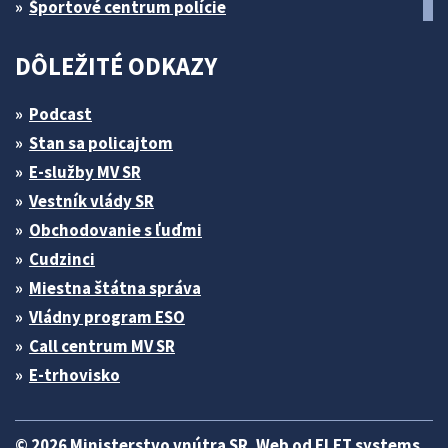
Športové centrum polície
DÔLEŽITÉ ODKAZY
Podcast
Stan sa policajtom
E-služby MV SR
Vestník vlády SR
Obchodovanie s ľuďmi
Cudzinci
Miestna štátna správa
Vládny program ESO
Call centrum MV SR
E-trhovisko
© 2026 Ministerstvo vnútra SR. Web od
ELET systems
.