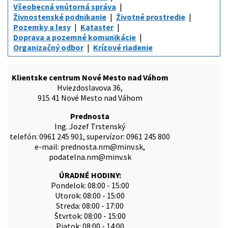
Všeobecná vnútorná správa
Živnostenské podnikanie
Životné prostredie
Pozemky a lesy
Kataster
Doprava a pozemné komunikácie
Organizačný odbor
Krízové riadenie
Klientske centrum Nové Mesto nad Váhom
Hviezdoslavova 36,
915 41 Nové Mesto nad Váhom
Prednosta
Ing. Jozef Trstenský
telefón: 0961 245 901, supervízor: 0961 245 800
e-mail: prednosta.nm@minv.sk,
podatelna.nm@minv.sk
ÚRADNÉ HODINY:
Pondelok: 08:00 - 15:00
Utorok: 08:00 - 15:00
Streda: 08:00 - 17:00
Štvrtok: 08:00 - 15:00
Piatok: 08:00 - 14:00