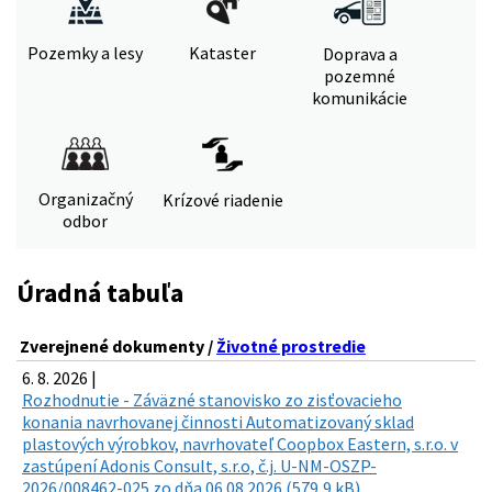
Pozemky a lesy
Kataster
Doprava a
pozemné
komunikácie
Organizačný
Krízové riadenie
odbor
Úradná tabuľa
Zverejnené dokumenty /
Životné prostredie
6. 8. 2026 |
Rozhodnutie - Záväzné stanovisko zo zisťovacieho
konania navrhovanej činnosti Automatizovaný sklad
plastových výrobkov, navrhovateľ Coopbox Eastern, s.r.o. v
zastúpení Adonis Consult, s.r.o, č.j. U-NM-OSZP-
2026/008462-025 zo dňa 06.08.2026 (579,9 kB)