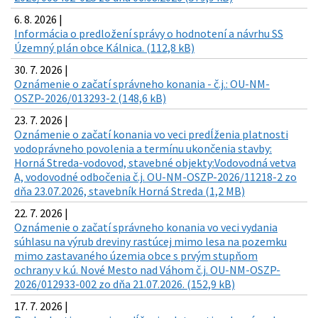
6. 8. 2026 |
Informácia o predložení správy o hodnotení a návrhu SS
Územný plán obce Kálnica. (112,8 kB)
30. 7. 2026 |
Oznámenie o začatí správneho konania - č.j.: OU-NM-
OSZP-2026/013293-2 (148,6 kB)
23. 7. 2026 |
Oznámenie o začatí konania vo veci predĺženia platnosti
vodoprávneho povolenia a termínu ukončenia stavby:
Horná Streda-vodovod, stavebné objekty:Vodovodná vetva
A, vodovodné odbočenia č.j. OU-NM-OSZP-2026/11218-2 zo
dňa 23.07.2026, stavebník Horná Streda (1,2 MB)
22. 7. 2026 |
Oznámenie o začatí správneho konania vo veci vydania
súhlasu na výrub dreviny rastúcej mimo lesa na pozemku
mimo zastavaného územia obce s prvým stupňom
ochrany v k.ú. Nové Mesto nad Váhom č.j. OU-NM-OSZP-
2026/012933-002 zo dňa 21.07.2026. (152,9 kB)
17. 7. 2026 |