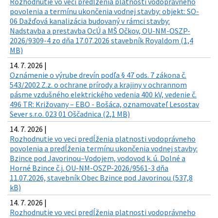
Rozhodnutie vo veci predĺženia platnosti vodoprávneho
povolenia a termínu ukončenia vodnej stavby: objekt: SO-
06 Dažďová kanalizácia budovaný v rámci stavby:
Nadstavba a prestavba OcÚ a MŠ Očkov, OU-NM-OSZP-
2026/9309-4 zo dňa 17.07.2026 stavebník Royaldom (1,4
MB)
14. 7. 2026 |
Oznámenie o výrube drevín podľa § 47 ods. 7 zákona č.
543/2002 Z.z. o ochrane prírody a krajiny v ochrannom
pásme vzdušného elektrického vedenia 400 kV, vedenie č.
496 TR: Križovany – EBO - Bošáca, oznamovateľ Lesostav
Sever s.r.o. 023 01 Oščadnica (2,1 MB)
14. 7. 2026 |
Rozhodnutie vo veci predĺženia platnosti vodoprávneho
povolenia a predĺženia termínu ukončenia vodnej stavby:
Bzince pod Javorinou–Vodojem, vodovod k. ú. Dolné a
Horné Bzince č.j. OU-NM-OSZP-2026/9561-3 dňa
11.07.2026, stavebník Obec Bzince pod Javorinou (537,8
kB)
14. 7. 2026 |
Rozhodnutie vo veci predĺženia platnosti vodoprávneho