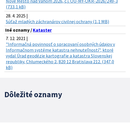
Nové Mesto nad Váhom 2026, č.j. OU-MY-OKR-2026/249-3
(733,1 kB)
28. 4. 2025 |
Súťaž mladých záchranárov civilnej ochrany (1,1 MB)
Iné oznamy /
Kataster
7. 12. 2021 |
"Informačná povinnosť o spracovaní osobných údajov v
Informačnom systéme katastra nehnuteľností", ktoré
vydal Úrad geodézie kartografie a katastra Slovenskej
republiky, Chlumeckého 2, 820 12 Bratislava 212. (347,0
kB)
Dôležité oznamy