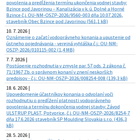
povolenia a predĺženia termínu ukončenia vodnej stavby:
Bzince pod Javorinou – Kanalizácia v k. ú. Dolné a Horné
Bzince č.j. OU-NM-OSZP-2026/9560-003 dňa 10.07.2026,
stavebník Obec Bzince pod Javorinou (561,1 kB)
10. 7. 2026 |
Oznámenie o začatí vodoprávneho konania a upustenie od
ústneho pojednávania - verejná vyhláška č.j.: OU-NM-
OSZP-2026/010115-002 (1,4 MB)
7. 7. 2026 |
Postúpenie rozhodnutia v zmysle par. 57 ods. 2 zákona č.
71/1967 Zb. o správnom konaní v znení neskorších
predpisov - č.j.: OU-NM-OSZP-2026/008254-008 (139,3 kB)
18. 6. 2026 |
Upovedomenie účastníkov konania o odvolaní voči
rozhodnutiu o predĺžení platnosti vodoprávneho
povolenia a termínu dokončenia vodnej stavby: Závod
ULSTRUP PLAST, Potvorice, č.j. OU-NM-OSZP-2026/8254-7
dňa 17.6.2026 stavebník SP Moulding Slovakia s.r.o. (436,3
kB)
28. 5. 2026 |