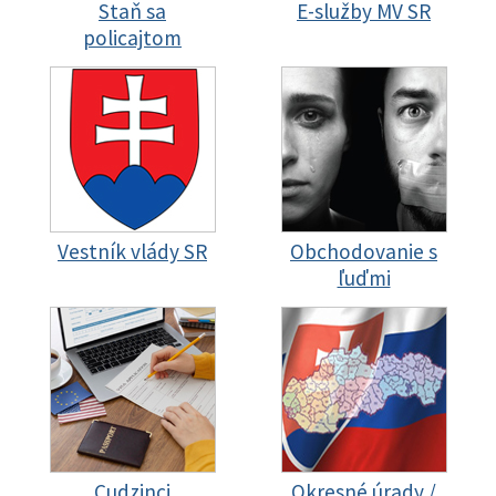
Staň sa
E-služby MV SR
policajtom
Vestník vlády SR
Obchodovanie s
ľuďmi
Cudzinci
Okresné úrady /