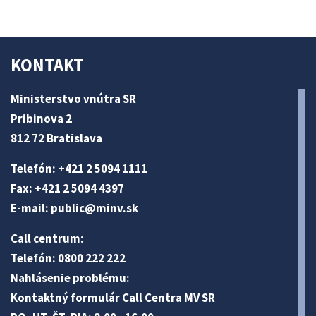
KONTAKT
Ministerstvo vnútra SR
Pribinova 2
812 72 Bratislava
Telefón: +421 2 5094 1111
Fax: +421 2 5094 4397
E-mail:
public@minv
.sk
Call centrum:
Telefón: 0800 222 222
Nahlásenie problému:
Kontaktný formulár Call Centra MV SR