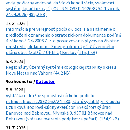
vody, požiarny vodovod, dažďová kanalizácia, vsakovací
systém, lapač tukov) č.j. OU-NM-OSZP-2026/8254-1 zo dňa
24.04.2026 (489,2 kB)
17. 3. 2026 |
Informácia pre verejnosť podľa § 6 ods. 1 a oznámenie o
predložení oznámenia o strategickom dokumente podľa §
4 zákona č. 24/2006 Z. z. o posudzovaní vplyvov na životné
prostredie, dokument: Zmeny a doplnky č. 7 Územného
plánu obce (ZaD č. 7 ÚPN-O) Beckov (115,1 kB)
5. 4. 2023 |
Regionálny územný systém ekologickej stability okresu
Nové Mesto nad Váhom (44,2 kB)
Rozhodnutia /
Kataster
5. 8. 2026 |
Vyhláška o dražbe spoluvlastníckeho podielu
nehnuteľnosti 228EX 262/24-280, ktorú vydal: Mgr. Klaudia
Dzuriková Boorová-súdny exekútor, Exekútorský úrad
Bánovce nad Bebravou, Mlynská 3, 957 01 Bánovce nad
Bebravou (vrátane overenia podpisov a pečatí). (154,9 kB)
31. 7. 2026 |