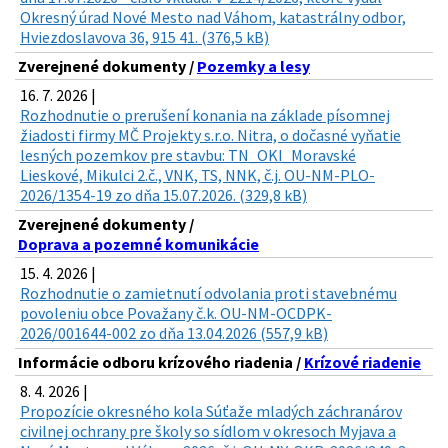
Okresný úrad Nové Mesto nad Váhom, katastrálny odbor,
Hviezdoslavova 36, 915 41. (376,5 kB)
Zverejnené dokumenty /
Pozemky a lesy
16. 7. 2026 |
Rozhodnutie o prerušení konania na základe písomnej
žiadosti firmy MČ Projekty s.r.o. Nitra, o dočasné vyňatie
lesných pozemkov pre stavbu: TN_OKI_Moravské
Lieskové, Mikulci 2.č., VNK, TS, NNK, č.j. OU-NM-PLO-
2026/1354-19 zo dňa 15.07.2026. (329,8 kB)
Zverejnené dokumenty /
Doprava a pozemné komunikácie
15. 4. 2026 |
Rozhodnutie o zamietnutí odvolania proti stavebnému
povoleniu obce Považany č.k. OU-NM-OCDPK-
2026/001644-002 zo dňa 13.04.2026 (557,9 kB)
Informácie odboru krízového riadenia /
Krízové riadenie
8. 4. 2026 |
Propozície okresného kola Súťaže mladých záchranárov
civilnej ochrany pre školy so sídlom v okresoch Myjava a