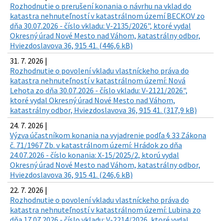
Rozhodnutie o prerušení konania o návrhu na vklad do
katastra nehnuteľností v katastrálnom území BECKOV zo
dňa 30.07.2026 - číslo vkladu: V-2135/2026", ktoré vydal
Okresný úrad Nové Mesto nad Váhom, katastrálny odbor,
Hviezdoslavova 36, 915 41. (446,6 kB)
31. 7. 2026 |
Rozhodnutie o povolení vkladu vlastníckeho práva do
katastra nehnuteľností v katastrálnom území: Nová
Lehota zo dňa 30.07.2026 - číslo vkladu: V-2121/2026",
ktoré vydal Okresný úrad Nové Mesto nad Váhom,
katastrálny odbor, Hviezdoslavova 36, 915 41. (317,9 kB)
24. 7. 2026 |
Výzva účastníkom konania na vyjadrenie podľa § 33 Zákona
č. 71/1967 Zb. v katastrálnom území: Hrádok zo dňa
24.07.2026 - číslo konania: X-15/2025/2, ktorú vydal
Okresný úrad Nové Mesto nad Váhom, katastrálny odbor,
Hviezdoslavova 36, 915 41. (246,6 kB)
22. 7. 2026 |
Rozhodnutie o povolení vkladu vlastníckeho práva do
katastra nehnuteľností v katastrálnom území: Lubina zo
dňa 17.07.2026 - číslo vkladu: V-2214/2026, ktoré vydal