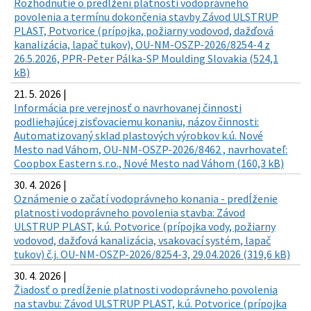
Rozhodnutie o predĺžení platnosti vodoprávneho
povolenia a termínu dokončenia stavby Závod ULSTRUP
PLAST, Potvorice (prípojka, požiarny vodovod, dažďová
kanalizácia, lapač tukov), OU-NM-OSZP-2026/8254-4 z
26.5.2026, PPR-Peter Pálka-SP Moulding Slovakia (524,1
kB)
21. 5. 2026 |
Informácia pre verejnosť o navrhovanej činnosti
podliehajúcej zisťovaciemu konaniu, názov činnosti:
Automatizovaný sklad plastových výrobkov k.ú. Nové
Mesto nad Váhom, OU-NM-OSZP-2026/8462 , navrhovateľ:
Coopbox Eastern s.r.o., Nové Mesto nad Váhom (160,3 kB)
30. 4. 2026 |
Oznámenie o začatí vodoprávneho konania - predĺženie
platnosti vodoprávneho povolenia stavba: Závod
ULSTRUP PLAST, k.ú. Potvorice (prípojka vody, požiarny
vodovod, dažďová kanalizácia, vsakovací systém, lapač
tukov) č.j. OU-NM-OSZP-2026/8254-3, 29.04.2026 (319,6 kB)
30. 4. 2026 |
Žiadosť o predĺženie platnosti vodoprávneho povolenia
na stavbu: Závod ULSTRUP PLAST, k.ú. Potvorice (prípojka