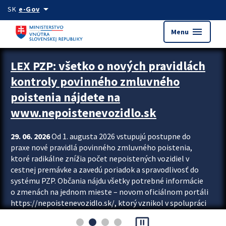
Preskocit na hlavný obsah
arrow_drop_down
SK
e-Gov
menu
Menu
Zastavit automatický posun upútavok
LEX PZP: všetko o nových pravidlách
kontroly povinného zmluvného
poistenia nájdete na
www.nepoistenevozidlo.sk
29. 06. 2026
Od 1. augusta 2026 vstupujú postupne do
praxe nové pravidlá povinného zmluvného poistenia,
ktoré radikálne znížia počet nepoistených vozidiel v
cestnej premávke a zavedú poriadok a spravodlivosť do
systému PZP. Občania nájdu všetky potrebné informácie
o zmenách na jednom mieste – novom oficiálnom portáli
https://nepoistenevozidlo.sk/, ktorý vznikol v spolupráci
Slovenskej kancelárie poisťovateľov (SKP), Slovenskej
pause_presentation
asociácie poisťovní (SLASPO) a Ministerstva vnútra SR.