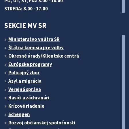
PO, UT, ŠT, PIA: 8.00 - 16.00
STREDA: 8.00 - 17.00
SEKCIE MV SR
Ministerstvo vnútra SR
Štátna komisia pre volby
Okresné úrady/Klientske centrá
Európske programy
Policajný zbor
Azyl a migrácia
Verejná správa
Hasiči a záchranári
Krízové riadenie
Schengen
Rozvoj občianskej spoločnosti