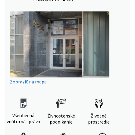
Zobraziť na mape
Všeobecná
Živnostenské
Životné
vnútorná správa
podnikanie
prostredie