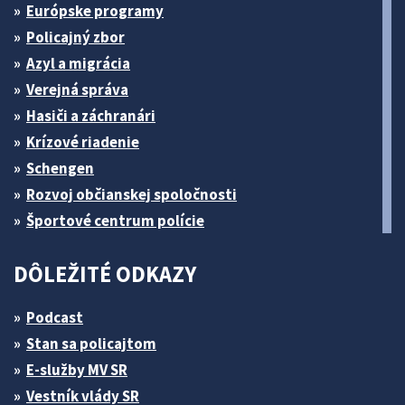
Európske programy
Policajný zbor
Azyl a migrácia
Verejná správa
Hasiči a záchranári
Krízové riadenie
Schengen
Rozvoj občianskej spoločnosti
Športové centrum polície
DÔLEŽITÉ ODKAZY
Podcast
Stan sa policajtom
E-služby MV SR
Vestník vlády SR