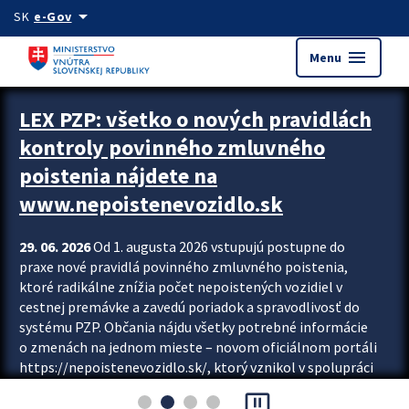
Preskocit na hlavný obsah
arrow_drop_down
SK
e-Gov
menu
Menu
Zastavit automatický posun upútavok
LEX PZP: všetko o nových pravidlách
kontroly povinného zmluvného
poistenia nájdete na
www.nepoistenevozidlo.sk
29. 06. 2026
Od 1. augusta 2026 vstupujú postupne do
praxe nové pravidlá povinného zmluvného poistenia,
ktoré radikálne znížia počet nepoistených vozidiel v
cestnej premávke a zavedú poriadok a spravodlivosť do
systému PZP. Občania nájdu všetky potrebné informácie
o zmenách na jednom mieste – novom oficiálnom portáli
https://nepoistenevozidlo.sk/, ktorý vznikol v spolupráci
Slovenskej kancelárie poisťovateľov (SKP), Slovenskej
pause_presentation
asociácie poisťovní (SLASPO) a Ministerstva vnútra SR.