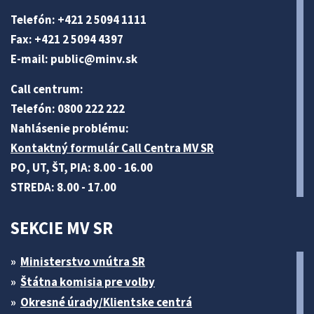
Telefón: +421 2 5094 1111
Fax: +421 2 5094 4397
E-mail:
public@minv
.sk
Call centrum:
Telefón: 0800 222 222
Nahlásenie problému:
Kontaktný formulár Call Centra MV SR
PO, UT, ŠT, PIA: 8.00 - 16.00
STREDA: 8.00 - 17.00
SEKCIE MV SR
Ministerstvo vnútra SR
Štátna komisia pre volby
Okresné úrady/Klientske centrá