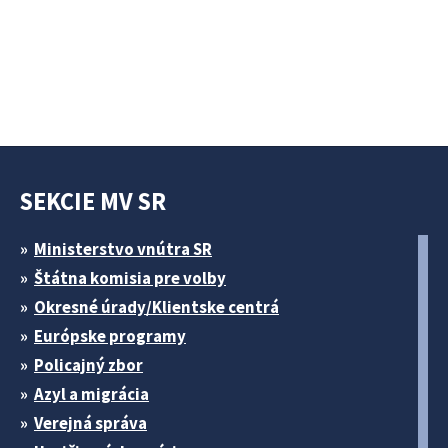
SEKCIE MV SR
Ministerstvo vnútra SR
Štátna komisia pre volby
Okresné úrady/Klientske centrá
Európske programy
Policajný zbor
Azyl a migrácia
Verejná správa