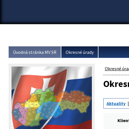
Úvodná stránka MV SR
Okresné úrady
Okresné úra
Okresn
Aktuality
Klien