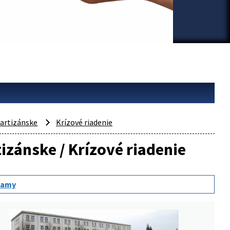
artizánske
Krízové riadenie
tizánske / Krízové riadenie
namy