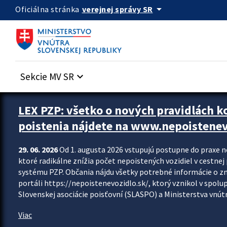
Preskocit na hlavný obsah
arrow_drop_down
verejnej správy SR
Oficiálna stránka
Sekcie MV SR
keyboard_arrow_down
Zastavit automatický posun upútavok
LEX PZP: všetko o nových pravidlách 
poistenia nájdete na www.nepoistenev
29. 06. 2026
Od 1. augusta 2026 vstupujú postupne do praxe 
ktoré radikálne znížia počet nepoistených vozidiel v cestne
systému PZP. Občania nájdu všetky potrebné informácie o 
portáli https://nepoistenevozidlo.sk/, ktorý vznikol v spolu
Slovenskej asociácie poisťovní (SLASPO) a Ministerstva vnútra
Viac