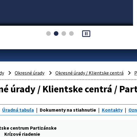
pause_presentation
dy
Okresné úrady
Okresné úrady / Klientske centrá
P
é úrady / Klientske centrá / Par
Úradná tabuľa
Dokumenty na stiahnutie
Kontakty
Oz
tske centrum Partizánske
Krízové riadenie