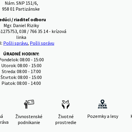
Nám. SNP 151/6,
958 01 Partizánske
edúci / riaditeľ odboru
Mgr. Daniel Riziky
1275753, 038 / 766 35 14 - krízová
linka
l:
Pošli správu
,
Pošli správu
ÚRADNÉ HODINY:
Pondelok: 08:00 - 15:00
Utorok: 08:00 - 15:00
Streda: 08:00 - 17:00
Štvrtok: 08:00 - 15:00
Piatok: 08:00 - 14:00
ná
Pozemky a lesy
Živnostenské
Životné
ráva
podnikanie
prostredie