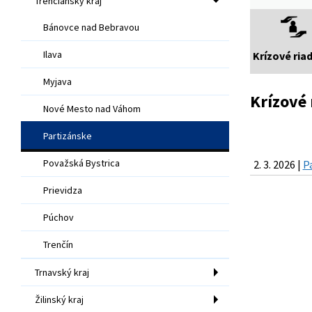
Trenčiansky kraj
Bánovce nad Bebravou
Ilava
Krízové ria
Myjava
Krízové 
Nové Mesto nad Váhom
Partizánske
Považská Bystrica
2. 3. 2026 |
P
Prievidza
Púchov
Trenčín
Trnavský kraj
Žilinský kraj