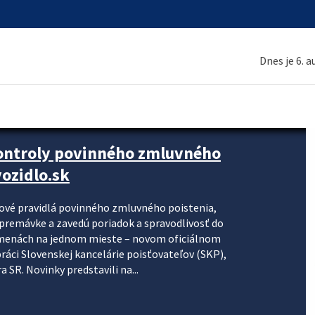
Dnes je 6. 
kontroly povinného zmluvného
ozidlo.sk
nové pravidlá povinného zmluvného poistenia,
j premávke a zavedú poriadok a spravodlivosť do
zmenách na jednom mieste – novom oficiálnom
práci Slovenskej kancelárie poisťovateľov (SKP),
 SR. Novinky predstavili na...