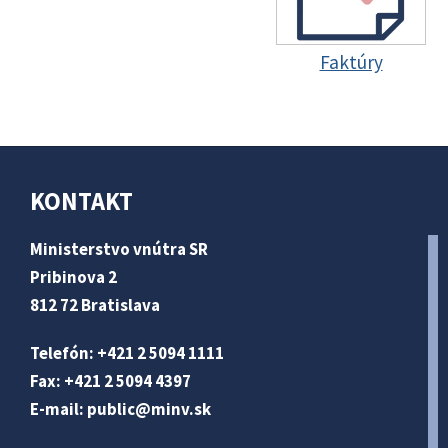
Faktúry
KONTAKT
Ministerstvo vnútra SR
Pribinova 2
812 72 Bratislava
Telefón: +421 2 5094 1111
Fax: +421 2 5094 4397
E-mail:
public@minv
.sk