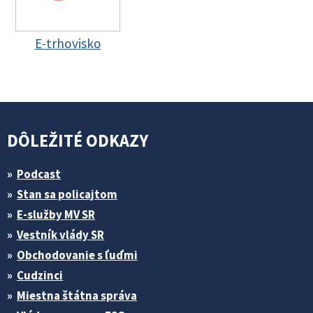
E-trhovisko
DÔLEŽITÉ ODKAZY
Podcast
Stan sa policajtom
E-služby MV SR
Vestník vlády SR
Obchodovanie s ľuďmi
Cudzinci
Miestna štátna správa