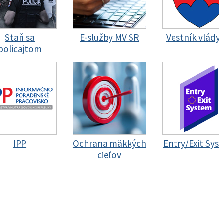
Staň sa
E-služby MV SR
Vestník vlád
policajtom
IPP
Ochrana mäkkých
Entry/Exit Sy
cieľov