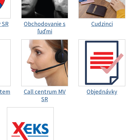
y SR
Obchodovanie s
Cudzinci
ľuďmi
stem
Call centrum MV
Objednávky
SR