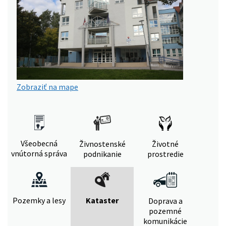
Zobraziť na mape
Všeobecná
Živnostenské
Životné
vnútorná správa
podnikanie
prostredie
Pozemky a lesy
Kataster
Doprava a
pozemné
komunikácie