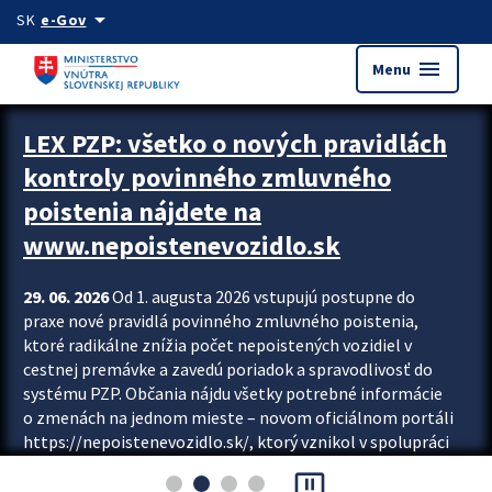
Preskocit na hlavný obsah
arrow_drop_down
SK
e-Gov
menu
Menu
Zastavit automatický posun upútavok
LEX PZP: všetko o nových pravidlách
kontroly povinného zmluvného
poistenia nájdete na
www.nepoistenevozidlo.sk
29. 06. 2026
Od 1. augusta 2026 vstupujú postupne do
praxe nové pravidlá povinného zmluvného poistenia,
ktoré radikálne znížia počet nepoistených vozidiel v
cestnej premávke a zavedú poriadok a spravodlivosť do
systému PZP. Občania nájdu všetky potrebné informácie
o zmenách na jednom mieste – novom oficiálnom portáli
https://nepoistenevozidlo.sk/, ktorý vznikol v spolupráci
Slovenskej kancelárie poisťovateľov (SKP), Slovenskej
pause_presentation
asociácie poisťovní (SLASPO) a Ministerstva vnútra SR.