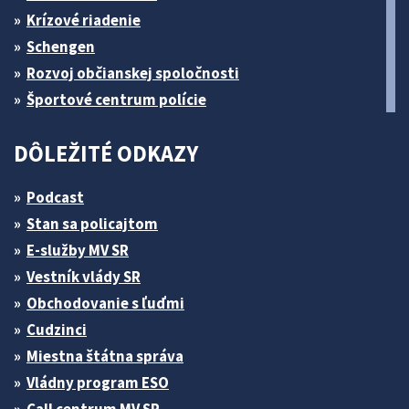
Krízové riadenie
Schengen
Rozvoj občianskej spoločnosti
Športové centrum polície
DÔLEŽITÉ ODKAZY
Podcast
Stan sa policajtom
E-služby MV SR
Vestník vlády SR
Obchodovanie s ľuďmi
Cudzinci
Miestna štátna správa
Vládny program ESO