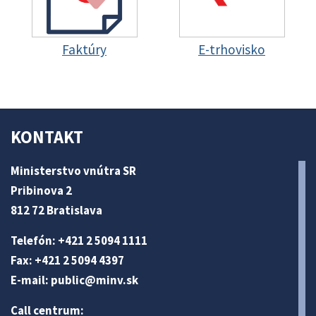
Faktúry
E-trhovisko
KONTAKT
Ministerstvo vnútra SR
Pribinova 2
812 72 Bratislava
Telefón: +421 2 5094 1111
Fax: +421 2 5094 4397
E-mail:
public@minv
.sk
Call centrum: