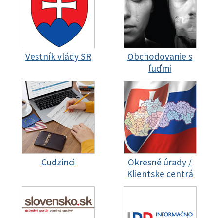
Vestník vlády SR
Obchodovanie s
ľuďmi
Cudzinci
Okresné úrady /
Klientske centrá