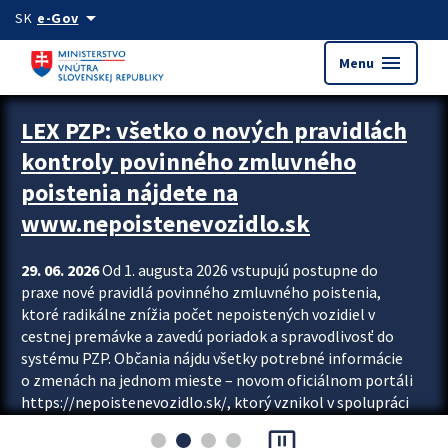
Preskocit na hlavný obsah
arrow_drop_down
SK
e-Gov
menu
Menu
Zastavit automatický posun upútavok
LEX PZP: všetko o nových pravidlách
kontroly povinného zmluvného
poistenia nájdete na
www.nepoistenevozidlo.sk
29. 06. 2026
Od 1. augusta 2026 vstupujú postupne do
praxe nové pravidlá povinného zmluvného poistenia,
ktoré radikálne znížia počet nepoistených vozidiel v
cestnej premávke a zavedú poriadok a spravodlivosť do
systému PZP. Občania nájdu všetky potrebné informácie
o zmenách na jednom mieste – novom oficiálnom portáli
https://nepoistenevozidlo.sk/, ktorý vznikol v spolupráci
Slovenskej kancelárie poisťovateľov (SKP), Slovenskej
pause_presentation
asociácie poisťovní (SLASPO) a Ministerstva vnútra SR.