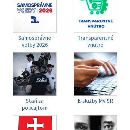
Samosprávne
Transparentné
voľby 2026
vnútro
Staň sa
E-služby MV SR
policajtom