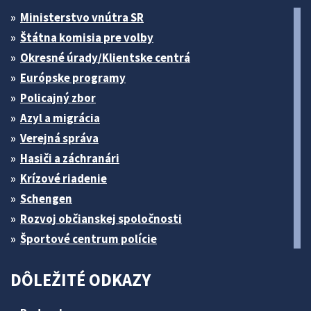
Ministerstvo vnútra SR
Štátna komisia pre volby
Okresné úrady/Klientske centrá
Európske programy
Policajný zbor
Azyl a migrácia
Verejná správa
Hasiči a záchranári
Krízové riadenie
Schengen
Rozvoj občianskej spoločnosti
Športové centrum polície
DÔLEŽITÉ ODKAZY