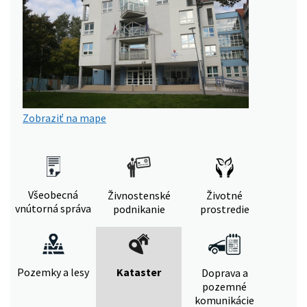
Zobraziť na mape
Všeobecná
Živnostenské
Životné
vnútorná správa
podnikanie
prostredie
Pozemky a lesy
Kataster
Doprava a
pozemné
komunikácie