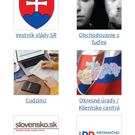
Vestník vlády SR
Obchodovanie s
ľuďmi
Cudzinci
Okresné úrady /
Klientske centrá