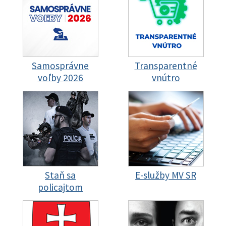
Samosprávne
Transparentné
voľby 2026
vnútro
Staň sa
E-služby MV SR
policajtom