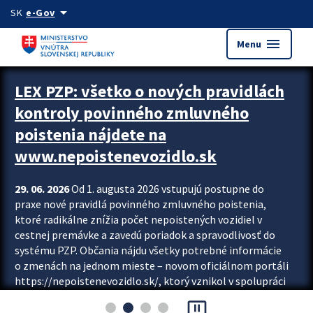
Preskocit na hlavný obsah
arrow_drop_down
SK
e-Gov
menu
Menu
Zastavit automatický posun upútavok
LEX PZP: všetko o nových pravidlách
kontroly povinného zmluvného
poistenia nájdete na
www.nepoistenevozidlo.sk
29. 06. 2026
Od 1. augusta 2026 vstupujú postupne do
praxe nové pravidlá povinného zmluvného poistenia,
ktoré radikálne znížia počet nepoistených vozidiel v
cestnej premávke a zavedú poriadok a spravodlivosť do
systému PZP. Občania nájdu všetky potrebné informácie
o zmenách na jednom mieste – novom oficiálnom portáli
https://nepoistenevozidlo.sk/, ktorý vznikol v spolupráci
Slovenskej kancelárie poisťovateľov (SKP), Slovenskej
pause_presentation
asociácie poisťovní (SLASPO) a Ministerstva vnútra SR.