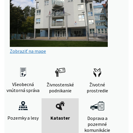
Zobraziť na mape
Všeobecná
Živnostenské
Životné
vnútorná správa
podnikanie
prostredie
Pozemky a lesy
Kataster
Doprava a
pozemné
komunikácie