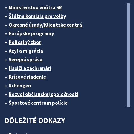
Ministerstvo vnútra SR
Štátna komisia pre volby
Okresné úrady/Klientske centrá
Európske programy
Policajný zbor
Azyl a migrácia
Verejná správa
Hasiči a záchranári
Krízové riadenie
Schengen
Rozvoj občianskej spoločnosti
Športové centrum polície
DÔLEŽITÉ ODKAZY