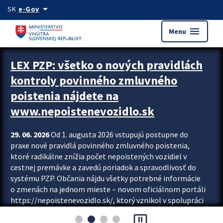
Preskocit na hlavný obsah
arrow_drop_down
SK
e-Gov
menu
Menu
Zastavit automatický posun upútavok
LEX PZP: všetko o nových pravidlách
kontroly povinného zmluvného
poistenia nájdete na
www.nepoistenevozidlo.sk
29. 06. 2026
Od 1. augusta 2026 vstupujú postupne do
praxe nové pravidlá povinného zmluvného poistenia,
ktoré radikálne znížia počet nepoistených vozidiel v
cestnej premávke a zavedú poriadok a spravodlivosť do
systému PZP. Občania nájdu všetky potrebné informácie
o zmenách na jednom mieste – novom oficiálnom portáli
https://nepoistenevozidlo.sk/, ktorý vznikol v spolupráci
Slovenskej kancelárie poisťovateľov (SKP), Slovenskej
pause_presentation
asociácie poisťovní (SLASPO) a Ministerstva vnútra SR.