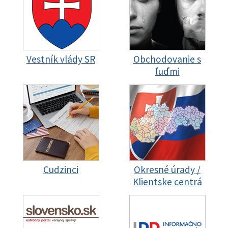
Vestník vlády SR
Obchodovanie s
ľuďmi
Cudzinci
Okresné úrady /
Klientske centrá