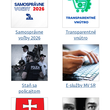
Samosprávne
Transparentné
voľby 2026
vnútro
Staň sa
E-služby MV SR
policajtom