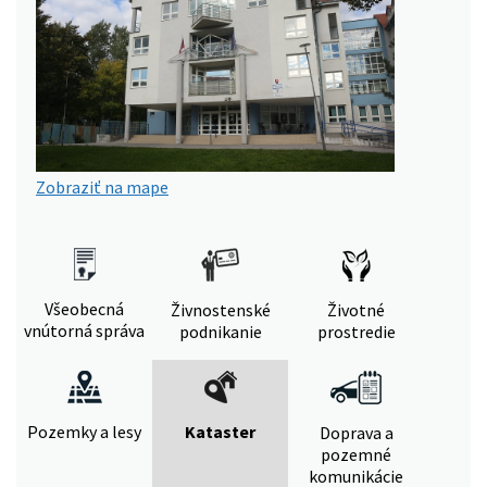
Zobraziť na mape
Všeobecná
Živnostenské
Životné
vnútorná správa
podnikanie
prostredie
Pozemky a lesy
Kataster
Doprava a
pozemné
komunikácie