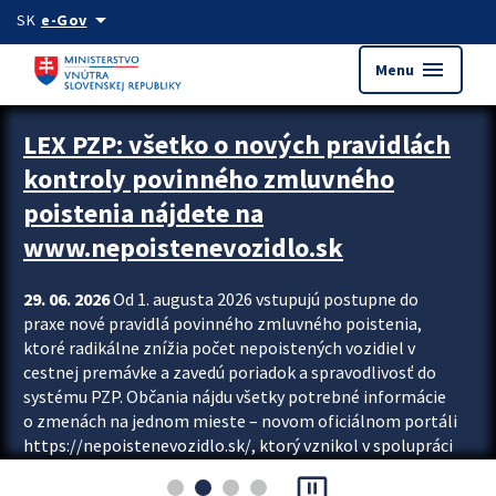
Preskocit na hlavný obsah
arrow_drop_down
SK
e-Gov
menu
Menu
Zastavit automatický posun upútavok
LEX PZP: všetko o nových pravidlách
kontroly povinného zmluvného
poistenia nájdete na
www.nepoistenevozidlo.sk
29. 06. 2026
Od 1. augusta 2026 vstupujú postupne do
praxe nové pravidlá povinného zmluvného poistenia,
ktoré radikálne znížia počet nepoistených vozidiel v
cestnej premávke a zavedú poriadok a spravodlivosť do
systému PZP. Občania nájdu všetky potrebné informácie
o zmenách na jednom mieste – novom oficiálnom portáli
https://nepoistenevozidlo.sk/, ktorý vznikol v spolupráci
Slovenskej kancelárie poisťovateľov (SKP), Slovenskej
pause_presentation
asociácie poisťovní (SLASPO) a Ministerstva vnútra SR.