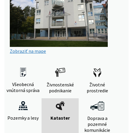
Zobraziť na mape
Všeobecná
Živnostenské
Životné
vnútorná správa
podnikanie
prostredie
Pozemky a lesy
Kataster
Doprava a
pozemné
komunikácie