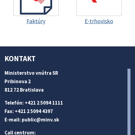
Faktúry
E-trhovisko
KONTAKT
Ministerstvo vnútra SR
Pribinova 2
812 72 Bratislava
Telefón: +421 2 5094 1111
Fax: +421 2 5094 4397
E-mail:
public@minv
.sk
Call centrum: