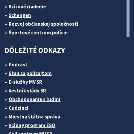
Krízové riadenie
Schengen
Rozvoj občianskej spoločnosti
Športové centrum polície
DÔLEŽITÉ ODKAZY
Podcast
Stan sa policajtom
E-služby MV SR
Vestník vlády SR
Obchodovanie s ľuďmi
Cudzinci
Miestna štátna správa
Vládny program ESO