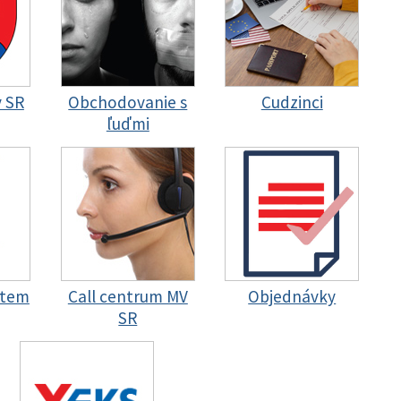
y SR
Obchodovanie s
Cudzinci
ľuďmi
stem
Call centrum MV
Objednávky
SR