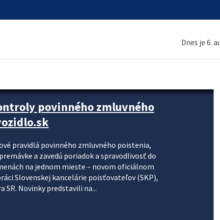
Dnes je 6. 
kontroly povinného zmluvného
ozidlo.sk
nové pravidlá povinného zmluvného poistenia,
j premávke a zavedú poriadok a spravodlivosť do
zmenách na jednom mieste – novom oficiálnom
práci Slovenskej kancelárie poisťovateľov (SKP),
 SR. Novinky predstavili na...