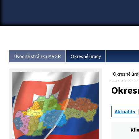
Úvodná stránka MV SR
Okresné úrady
Okresné úra
Okresn
Aktuality
Kli