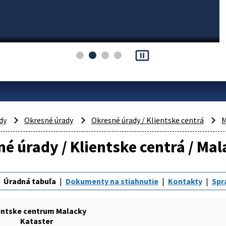
pause_presentation
dy
Okresné úrady
Okresné úrady / Klientske centrá
M
é úrady / Klientske centrá / Mal
Úradná tabuľa
Dokumenty na stiahnutie
Kontakty
Spr
entske centrum Malacky
Kataster