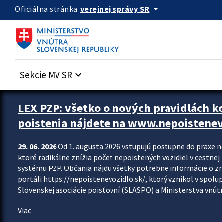
Preskocit na hlavný obsah
arrow_drop_down
verejnej správy SR
Oficiálna stránka
Sekcie MV SR
keyboard_arrow_down
Zastavit automatický posun upútavok
LEX PZP: všetko o nových pravidlách 
poistenia nájdete na www.nepoistenev
29. 06. 2026
Od 1. augusta 2026 vstupujú postupne do praxe 
ktoré radikálne znížia počet nepoistených vozidiel v cestne
systému PZP. Občania nájdu všetky potrebné informácie o 
portáli https://nepoistenevozidlo.sk/, ktorý vznikol v spolu
Slovenskej asociácie poisťovní (SLASPO) a Ministerstva vnútra
Viac