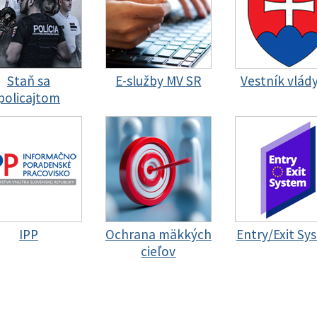
Staň sa
E-služby MV SR
Vestník vlád
policajtom
IPP
Ochrana mäkkých
Entry/Exit Sy
cieľov