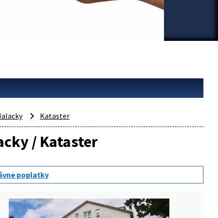
alacky
Kataster
acky / Kataster
ávne poplatky