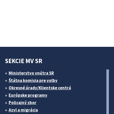
SEKCIE MV SR
Ministerstvo vnútra SR
Štátna komisia pre volby
Okresné úrady/Klientske centrá
Európske programy
Policajný zbor
Azyl a migrácia