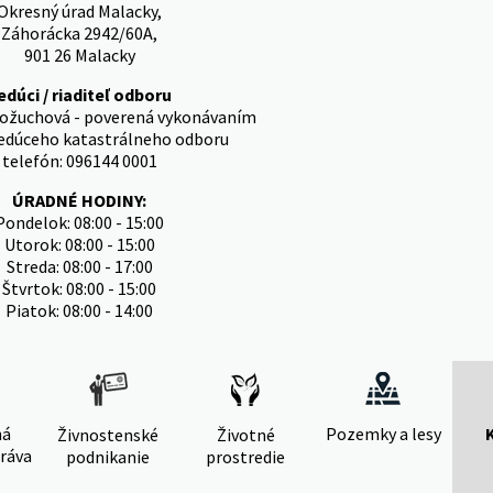
Okresný úrad Malacky,
Záhorácka 2942/60A,
901 26 Malacky
edúci / riaditeľ odboru
Kožuchová - poverená vykonávaním
vedúceho katastrálneho odboru
telefón: 096144 0001
ÚRADNÉ HODINY:
Pondelok: 08:00 - 15:00
Utorok: 08:00 - 15:00
Streda: 08:00 - 17:00
Štvrtok: 08:00 - 15:00
Piatok: 08:00 - 14:00
ná
Pozemky a lesy
Živnostenské
Životné
ráva
podnikanie
prostredie