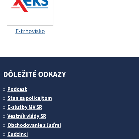
E-trhovisko
DÔLEŽITÉ ODKAZY
Podcast
Stan sa policajtom
E-služby MV SR
Vestník vlády SR
Obchodovanie s ľuďmi
Cudzinci