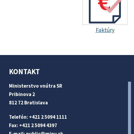
Faktúry
KONTAKT
Ministerstvo vnútra SR
Pribinova 2
812 72 Bratislava
Telefón: +421 2 5094 1111
Fax: +421 2 5094 4397
E-mail:
public@minv
.sk