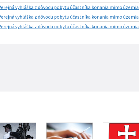
Verejná vyhláška z dôvodu pobytu účastníka konania mimo územia S
Verejná vyhláška z dôvodu pobytu účastníka konania mimo územia S
Verejná vyhláška z dôvodu pobytu účastníka konania mimo územia S