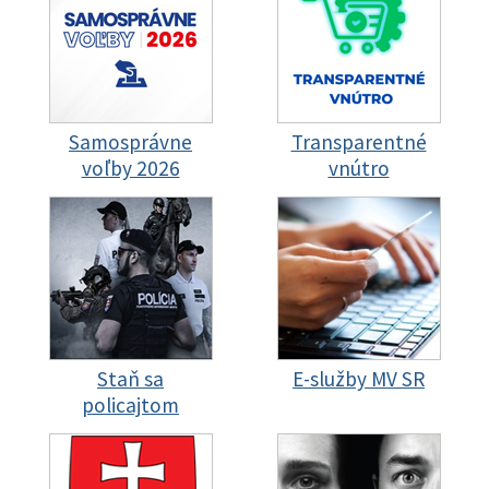
Samosprávne
Transparentné
voľby 2026
vnútro
Staň sa
E-služby MV SR
policajtom