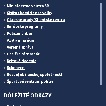
Ministerstvo vnútra SR
Štátna komisia pre volby
Okresné úrady/Klientske centrá
Európske programy
Policajný zbor
Azyl a migrácia
Verejná správa
Hasiči a záchranári
Krízové riadenie
Schengen
Rozvoj občianskej spoločnosti
Športové centrum polície
DÔLEŽITÉ ODKAZY