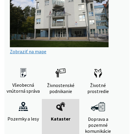
Zobraziť na mape
Všeobecná
Živnostenské
Životné
vnútorná správa
podnikanie
prostredie
Pozemky a lesy
Kataster
Doprava a
pozemné
komunikácie