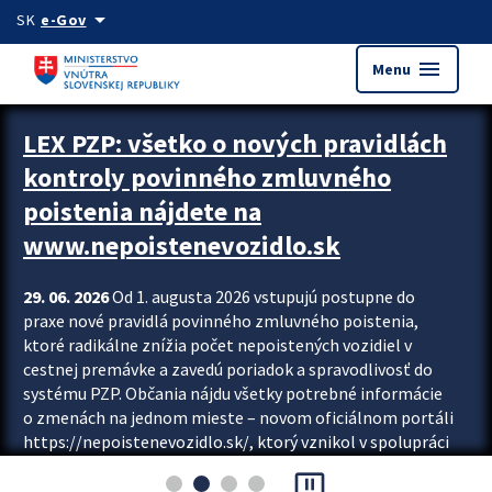
Preskocit na hlavný obsah
arrow_drop_down
SK
e-Gov
menu
Menu
Zastavit automatický posun upútavok
LEX PZP: všetko o nových pravidlách
kontroly povinného zmluvného
poistenia nájdete na
www.nepoistenevozidlo.sk
29. 06. 2026
Od 1. augusta 2026 vstupujú postupne do
praxe nové pravidlá povinného zmluvného poistenia,
ktoré radikálne znížia počet nepoistených vozidiel v
cestnej premávke a zavedú poriadok a spravodlivosť do
systému PZP. Občania nájdu všetky potrebné informácie
o zmenách na jednom mieste – novom oficiálnom portáli
https://nepoistenevozidlo.sk/, ktorý vznikol v spolupráci
Slovenskej kancelárie poisťovateľov (SKP), Slovenskej
pause_presentation
asociácie poisťovní (SLASPO) a Ministerstva vnútra SR.