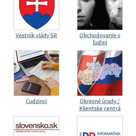
Vestník vlády SR
Obchodovanie s
ľuďmi
Cudzinci
Okresné úrady /
Klientske centrá