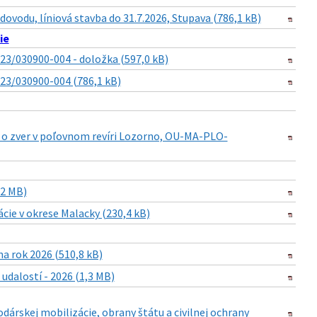
ovodu, líniová stavba do 31.7.2026, Stupava (786,1 kB)
ie
23/030900-004 - doložka (597,0 kB)
023/030900-004 (786,1 kB)
i o zver v poľovnom revíri Lozorno, OU-MA-PLO-
,2 MB)
cie v okrese Malacky (230,4 kB)
a rok 2026 (510,8 kB)
dalostí - 2026 (1,3 MB)
dárskej mobilizácie, obrany štátu a civilnej ochrany