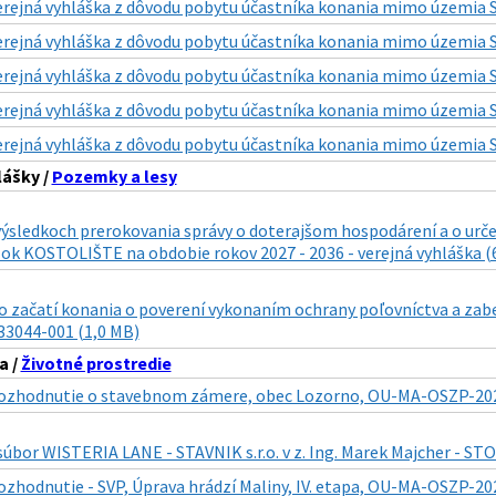
erejná vyhláška z dôvodu pobytu účastníka konania mimo územia SR
erejná vyhláška z dôvodu pobytu účastníka konania mimo územia SR
erejná vyhláška z dôvodu pobytu účastníka konania mimo územia SR
erejná vyhláška z dôvodu pobytu účastníka konania mimo územia SR
erejná vyhláška z dôvodu pobytu účastníka konania mimo územia SR
lášky /
Pozemky a lesy
ýsledkoch prerokovania správy o doterajšom hospodárení a o urče
lok KOSTOLIŠTE na obdobie rokov 2027 - 2036 - verejná vyhláška (
 začatí konania o poverení vykonaním ochrany poľovníctva a zabez
3044-001 (1,0 MB)
a /
Životné prostredie
ozhodnutie o stavebnom zámere, obec Lozorno, OU-MA-OSZP-202
súbor WISTERIA LANE - STAVNIK s.r.o. v z. Ing. Marek Majcher - 
ozhodnutie - SVP, Úprava hrádzí Maliny, IV. etapa, OU-MA-OSZP-20