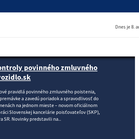
Dnes je 8. 
kontroly povinného zmluvného
ozidlo.sk
nové pravidlá povinného zmluvného poistenia,
j premávke a zavedú poriadok a spravodlivosť do
zmenách na jednom mieste – novom oficiálnom
práci Slovenskej kancelárie poisťovateľov (SKP),
 SR. Novinky predstavili na...