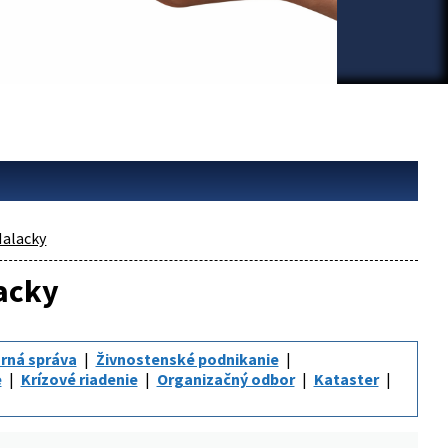
alacky
lacky
rná správa
Živnostenské podnikanie
e
Krízové riadenie
Organizačný odbor
Kataster