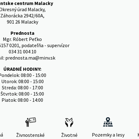
entske centrum Malacky
Okresný úrad Malacky,
Záhorácka 2942/60A,
901 26 Malacky
Prednosta
Mgr. Róbert Peťko
6157 0201, podateľňa - supervízor
034 31 004 10
il: prednosta.ma@minv.sk
ÚRADNÉ HODINY:
Pondelok: 08:00 - 15:00
Utorok: 08:00 - 15:00
Streda: 08:00 - 17:00
Štvrtok: 08:00 - 15:00
Piatok: 08:00 - 14:00
ná
Pozemky a lesy
Živnostenské
Životné