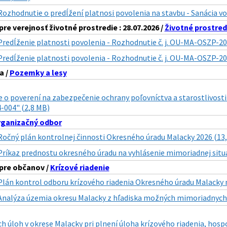
Rozhodnutie o predĺžení platnosi povolenia na stavbu - Sanácia vod
re verejnosť životné prostredie : 28.07.2026 /
Životné prostred
Predĺženie platnosti povolenia - Rozhodnutie č. j. OU-MA-OSZP-20
Predĺženie platnosti povolenia - Rozhodnutie č. j. OU-MA-OSZP-2
a /
Pozemky a lesy
 o poverení na zabezpečenie ochrany poľovníctva a starostlivost
-004" (2,8 MB)
ganizačný odbor
Ročný plán kontrolnej činnosti Okresného úradu Malacky 2026 (13
Príkaz prednostu okresného úradu na vyhlásenie mimoriadnej situá
pre občanov /
Krízové riadenie
Plán kontrol odboru krízového riadenia Okresného úradu Malacky n
Analýza územia okresu Malacky z hľadiska možných mimoriadnych u
h úloh v okrese Malacky pri plnení úloha krízového riadenia, hospo