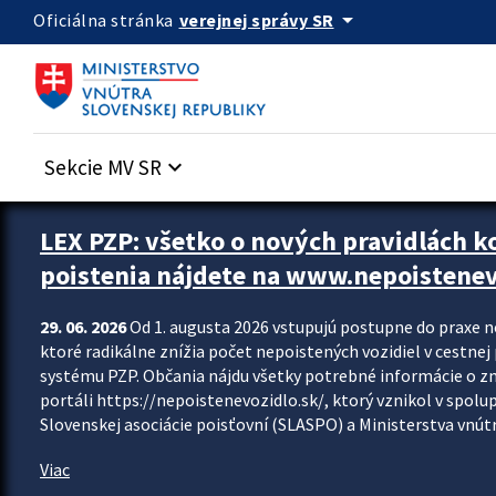
Preskocit na hlavný obsah
arrow_drop_down
verejnej správy SR
Oficiálna stránka
Sekcie MV SR
keyboard_arrow_down
Zastavit automatický posun upútavok
LEX PZP: všetko o nových pravidlách 
poistenia nájdete na www.nepoistenev
29. 06. 2026
Od 1. augusta 2026 vstupujú postupne do praxe 
ktoré radikálne znížia počet nepoistených vozidiel v cestne
systému PZP. Občania nájdu všetky potrebné informácie o 
portáli https://nepoistenevozidlo.sk/, ktorý vznikol v spolu
Slovenskej asociácie poisťovní (SLASPO) a Ministerstva vnútra
Viac