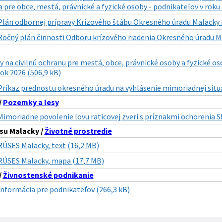
 pre obce, mestá, právnické a fyzické osoby - podnikateľov v roku
Plán odbornej prípravy Krízového štábu Okresného úradu Malacky n
Ročný plán činnosti Odboru krízového riadenia Okresného úradu Ma
y na civilnú ochranu pre mestá, obce, právnické osoby a fyzické 
ok 2026 (506,9 kB)
Príkaz prednostu okresného úradu na vyhlásenie mimoriadnej situá
/
Pozemky a lesy
Mimoriadne povolenie lovu raticovej zveri s príznakmi ochorenia S
su Malacky /
Životné prostredie
RÚSES Malacky, text (16,2 MB)
RÚSES Malacky, mapa (17,7 MB)
/
Živnostenské podnikanie
Informácia pre podnikateľov (266,3 kB)