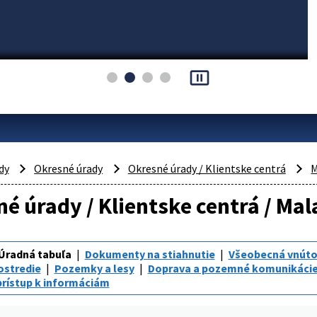
pause_presentation
dy
Okresné úrady
Okresné úrady / Klientske centrá
M
é úrady / Klientske centrá / Ma
Úradná tabuľa
Dokumenty na stiahnutie
Všeobecná vnúto
ostredie
Pozemky a lesy
Doprava a pozemné komunikáci
rístup k informáciám