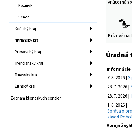
vnútorná sp
Pezinok
Senec
Košický kraj
Krízové ria
Nitriansky kraj
Prešovský kraj
Úradná 
Trenčiansky kraj
Informácie 
Trnavský kraj
7. 8. 2026 |
S
Žilinský kraj
28. 7. 2026 |
28. 7. 2026 |
Zoznam klientskych centier
1. 6. 2026 |
Správa o pre
závod Rohož
Verejné vyh