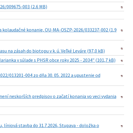
026/009675-003 (2,6 MB)
a kolaudačné konanie, OU-MA-OSZP-2026/033237-002 (1,9
su na zásah do biotopu v k. ú. Veľké Leváre (97,0 kB)
anka v súlade s PHSR obce roky 2025 - 2034" (101,7 kB)
22/013201-004 zo dňa 30. 05. 2022 a upustenie od
znení neskorších predpisov o začatí konania vo veci vydania
, líniová stavba do 31.7.2026, Stupava - doložka o