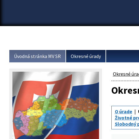
Úvodná stránka MV SR
Okresné úrady
Okresné úra
Okresn
O úrade
Životné pr
Slobodný p