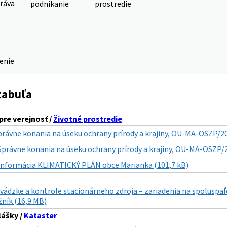
ráva
podnikanie
prostredie
denie
tabuľa
pre verejnosť /
Životné prostredie
právne konania na úseku ochrany prírody a krajiny, OU-MA-OSZP/
Správne konania na úseku ochrany prírody a krajiny, OU-MA-OSZP/
Informácia KLIMATICKÝ PLÁN obce Marianka (101,7 kB)
vádzke a kontrole stacionárneho zdroja – zariadenia na spoluspaľ
ník (16,9 MB)
lášky /
Kataster