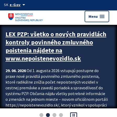
Preskocit na hlavný obsah
arrow_drop_down
SK
e-Gov
menu
Menu
Zastavit automatický posun upútavok
LEX PZP: všetko o nových pravidlách
kontroly povinného zmluvného
poistenia nájdete na
www.nepoistenevozidlo.sk
29. 06. 2026
Od 1. augusta 2026 vstupujú postupne do
praxe nové pravidlá povinného zmluvného poistenia,
ktoré radikálne znížia počet nepoistených vozidiel v
cestnej premávke a zavedú poriadok a spravodlivosť do
systému PZP. Občania nájdu všetky potrebné informácie
o zmenách na jednom mieste – novom oficiálnom portáli
https://nepoistenevozidlo.sk/, ktorý vznikol v spolupráci
Slovenskej kancelárie poisťovateľov (SKP), Slovenskej
pause_presentation
asociácie poisťovní (SLASPO) a Ministerstva vnútra SR.