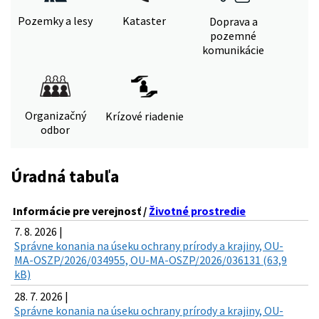
Pozemky a lesy
Kataster
Doprava a
pozemné
komunikácie
Organizačný
Krízové riadenie
odbor
Úradná tabuľa
Informácie pre verejnosť /
Životné prostredie
7. 8. 2026 |
Správne konania na úseku ochrany prírody a krajiny, OU-
MA-OSZP/2026/034955, OU-MA-OSZP/2026/036131 (63,9
kB)
28. 7. 2026 |
Správne konania na úseku ochrany prírody a krajiny, OU-