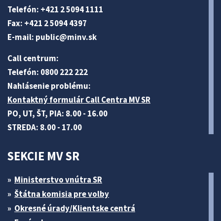
Telefón: +421 2 5094 1111
Fax: +421 2 5094 4397
E-mail:
public@minv
.sk
Call centrum:
Telefón: 0800 222 222
Nahlásenie problému:
Kontaktný formulár Call Centra MV SR
PO, UT, ŠT, PIA: 8.00 - 16.00
STREDA: 8.00 - 17.00
SEKCIE MV SR
Ministerstvo vnútra SR
Štátna komisia pre volby
Okresné úrady/Klientske centrá