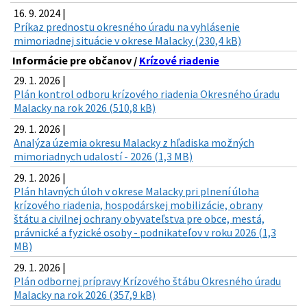
16. 9. 2024 |
Príkaz prednostu okresného úradu na vyhlásenie
mimoriadnej situácie v okrese Malacky (230,4 kB)
Informácie pre občanov /
Krízové riadenie
29. 1. 2026 |
Plán kontrol odboru krízového riadenia Okresného úradu
Malacky na rok 2026 (510,8 kB)
29. 1. 2026 |
Analýza územia okresu Malacky z hľadiska možných
mimoriadnych udalostí - 2026 (1,3 MB)
29. 1. 2026 |
Plán hlavných úloh v okrese Malacky pri plnení úloha
krízového riadenia, hospodárskej mobilizácie, obrany
štátu a civilnej ochrany obyvateľstva pre obce, mestá,
právnické a fyzické osoby - podnikateľov v roku 2026 (1,3
MB)
29. 1. 2026 |
Plán odbornej prípravy Krízového štábu Okresného úradu
Malacky na rok 2026 (357,9 kB)