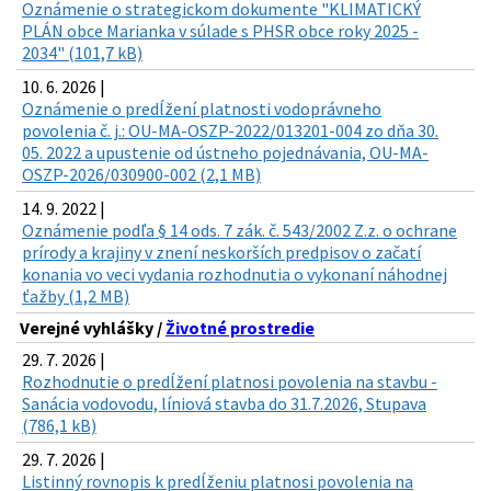
Oznámenie o strategickom dokumente "KLIMATICKÝ
PLÁN obce Marianka v súlade s PHSR obce roky 2025 -
2034" (101,7 kB)
10. 6. 2026 |
Oznámenie o predĺžení platnosti vodoprávneho
povolenia č. j.: OU-MA-OSZP-2022/013201-004 zo dňa 30.
05. 2022 a upustenie od ústneho pojednávania, OU-MA-
OSZP-2026/030900-002 (2,1 MB)
14. 9. 2022 |
Oznámenie podľa § 14 ods. 7 zák. č. 543/2002 Z.z. o ochrane
prírody a krajiny v znení neskorších predpisov o začatí
konania vo veci vydania rozhodnutia o vykonaní náhodnej
ťažby (1,2 MB)
Verejné vyhlášky /
Životné prostredie
29. 7. 2026 |
Rozhodnutie o predĺžení platnosi povolenia na stavbu -
Sanácia vodovodu, líniová stavba do 31.7.2026, Stupava
(786,1 kB)
29. 7. 2026 |
Listinný rovnopis k predĺženiu platnosi povolenia na