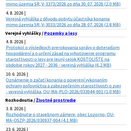
mimo územia SR, V-3373/2026 zo dňa 30. 07. 2026 (2,0 MB)
4. 8. 2026 |
Verejná vyhláška z dôvodu pobytu účastníka konania
mimo územia SR, V-3033/2026 zo dňa 28. 07. 2026 (2,8 MB)
Verejné vyhlášky /
Pozemky a lesy
4. 8. 2026 |
Protokol o výsledkoch prerokovania správy o doterajšom
hospodárení a o určení zásad na vyhotovenie programu
starostlivosti o lesy pre lesný celok KOSTOLIŠTE na
obdobie rokov 2027 - 2036 - verejná vyhláška (6,2 MB)
10. 6. 2026 |
Oznámenie o začatí konania o poverení vykonaním
ochrany poľovníctva a zabezpečením starostlivosti o zver
- verejná vyhláška, OU-MA-PLO-2026/033044-001 (1,0 MB)
Rozhodnutia /
Životné prostredie
3. 8. 2026 |
Rozhodnutie o stavebnom zámere, obec Lozorno, OU-
MA-OSZP-2026/030937-004 (4,1 MB)
23. 6. 2026 |