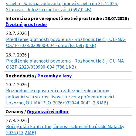
stavbu - Sanácia vodovodu, líniová stavba do 31.7.2026,
Stupava - doložka o autorizácii (597,0 kB)
Informácia pre verejnosť životné prostredie : 28.07.2026 /
Životné prostredie
28. 7. 2026 |
Predĺženie platnosti povolenia - Rozhodnutie č. j. OU-MA-
OSZP-2023/030900-004 - doložka (597,0 kB)
28. 7. 2026 |
Predĺženie platnosti povolenia - Rozhodnutie č. j. OU-MA-
OSZP-2023/030900-004 (786,1 kB)
Rozhodnutia /
Pozemky a lesy
20. 7. 2026 |
Rozhodnutie o poverení na zabezpečenie ochrany
poľovníctva a starostlivosti o zver v poľovnom revíri
Lozorno, OU-MA-PLO-2026/033044-004" (2,8 MB)
Oznamy /
Organizačný odbor
27. 4. 2026 |
Ročný plán kontrolnej činnosti Okresného úradu Malacky
2026 (13,2 MB)