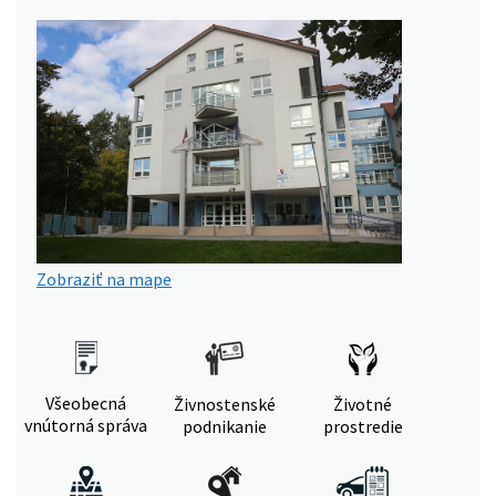
Zobraziť na mape
Všeobecná
Živnostenské
Životné
vnútorná správa
podnikanie
prostredie