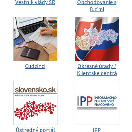
Vestník vlády SR
Obchodovanie s
ľuďmi
Cudzinci
Okresné úrady /
Klientske centrá
Ústredný portál
IPP