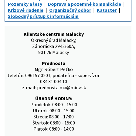
Pozemky a lesy
Doprava a pozemné komunikácie
Krízové riadenie
Organizačný odbor
Kataster
Slobodný prístup k informáciám
Klientske centrum Malacky
Okresný úrad Malacky,
Záhorácka 2942/60A,
901 26 Malacky
Prednosta
Mgr. Róbert Peťko
telefón: 096157 0201, podateľňa - supervízor
034 31 004 10
e-mail: prednosta.ma@minv.sk
ÚRADNÉ HODINY:
Pondelok: 08:00 - 15:00
Utorok: 08:00 - 15:00
Streda: 08:00 - 17:00
Štvrtok: 08:00 - 15:00
Piatok: 08:00 - 14:00