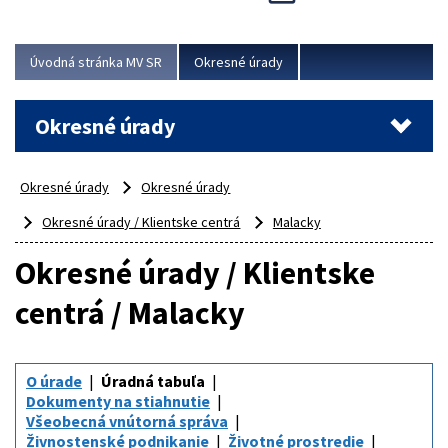
Novinky predstavili na...
Viac
Úvodná stránka MV SR
Okresné úrady
Okresné úrady
Okresné úrady
Okresné úrady
Okresné úrady / Klientske centrá
Malacky
Okresné úrady / Klientske
centrá / Malacky
O úrade
Úradná tabuľa
Dokumenty na stiahnutie
Všeobecná vnútorná správa
Živnostenské podnikanie
Životné prostredie