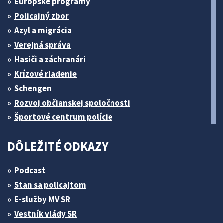
Európske programy
Policajný zbor
Azyl a migrácia
Verejná správa
Hasiči a záchranári
Krízové riadenie
Schengen
Rozvoj občianskej spoločnosti
Športové centrum polície
DÔLEŽITÉ ODKAZY
Podcast
Stan sa policajtom
E-služby MV SR
Vestník vlády SR