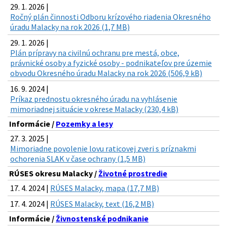
29. 1. 2026 |
Ročný plán činnosti Odboru krízového riadenia Okresného
úradu Malacky na rok 2026 (1,7 MB)
29. 1. 2026 |
Plán prípravy na civilnú ochranu pre mestá, obce,
právnické osoby a fyzické osoby - podnikateľov pre územie
obvodu Okresného úradu Malacky na rok 2026 (506,9 kB)
16. 9. 2024 |
Príkaz prednostu okresného úradu na vyhlásenie
mimoriadnej situácie v okrese Malacky (230,4 kB)
Informácie /
Pozemky a lesy
27. 3. 2025 |
Mimoriadne povolenie lovu raticovej zveri s príznakmi
ochorenia SLAK v čase ochrany (1,5 MB)
RÚSES okresu Malacky /
Životné prostredie
17. 4. 2024 |
RÚSES Malacky, mapa (17,7 MB)
17. 4. 2024 |
RÚSES Malacky, text (16,2 MB)
Informácie /
Živnostenské podnikanie