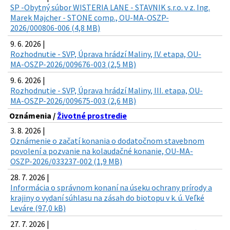
SP -Obytný súbor WISTERIA LANE - STAVNIK s.r.o. v z. Ing.
Marek Majcher - STONE comp., OU-MA-OSZP-
2026/000806-006 (4,8 MB)
9. 6. 2026 |
Rozhodnutie - SVP, Úprava hrádzí Maliny, IV. etapa, OU-
MA-OSZP-2026/009676-003 (2,5 MB)
9. 6. 2026 |
Rozhodnutie - SVP, Úprava hrádzí Maliny, III. etapa, OU-
MA-OSZP-2026/009675-003 (2,6 MB)
Oznámenia /
Životné prostredie
3. 8. 2026 |
Oznámenie o začatí konania o dodatočnom stavebnom
povolení a pozvanie na kolaudačné konanie, OU-MA-
OSZP-2026/033237-002 (1,9 MB)
28. 7. 2026 |
Informácia o správnom konaní na úseku ochrany prírody a
krajiny o vydaní súhlasu na zásah do biotopu v k. ú. Veľké
Leváre (97,0 kB)
27. 7. 2026 |