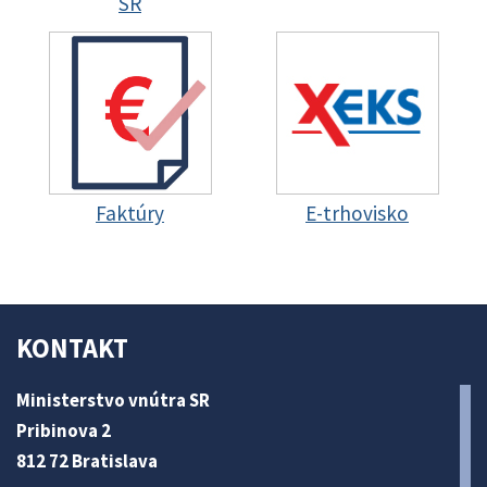
SR
Faktúry
E-trhovisko
KONTAKT
Ministerstvo vnútra SR
Pribinova 2
812 72 Bratislava