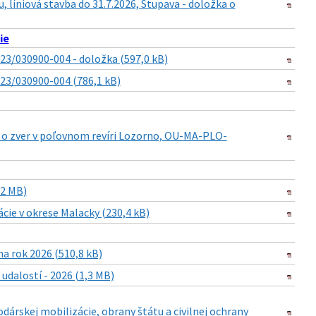
, líniová stavba do 31.7.2026, Stupava - doložka o
ie
23/030900-004 - doložka (597,0 kB)
023/030900-004 (786,1 kB)
i o zver v poľovnom revíri Lozorno, OU-MA-PLO-
,2 MB)
cie v okrese Malacky (230,4 kB)
a rok 2026 (510,8 kB)
dalostí - 2026 (1,3 MB)
dárskej mobilizácie, obrany štátu a civilnej ochrany