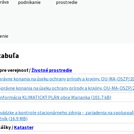
ráva
podnikanie
prostredie
denie
tabuľa
pre verejnosť /
Životné prostredie
právne konania na úseku ochrany prírody a krajiny, OU-MA-OSZP/
Správne konania na úseku ochrany prírody a krajiny, OU-MA-OSZP/
Informácia KLIMATICKÝ PLÁN obce Marianka (101,7 kB)
vádzke a kontrole stacionárneho zdroja – zariadenia na spoluspaľ
ník (16,9 MB)
lášky /
Kataster