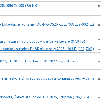
026/009675-003 (2,6 MB)
a kolaudačné konanie, OU-MA-OSZP-2026/033237-002 (1,9
su na zásah do biotopu v k. ú. Veľké Leváre (97,0 kB)
anka v súlade s PHSR obce roky 2025 - 2034" (101,7 kB)
22/013201-004 zo dňa 30. 05. 2022 a upustenie od
znení neskorších predpisov o začatí konania vo veci vydania
ovodu, líniová stavba do 31.7.2026, Stupava (786,1 kB)