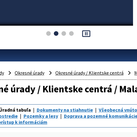
pause_presentation
dy
Okresné úrady
Okresné úrady / Klientske centrá
M
é úrady / Klientske centrá / Ma
Úradná tabuľa
Dokumenty na stiahnutie
Všeobecná vnúto
ostredie
Pozemky a lesy
Doprava a pozemné komunikáci
rístup k informáciám