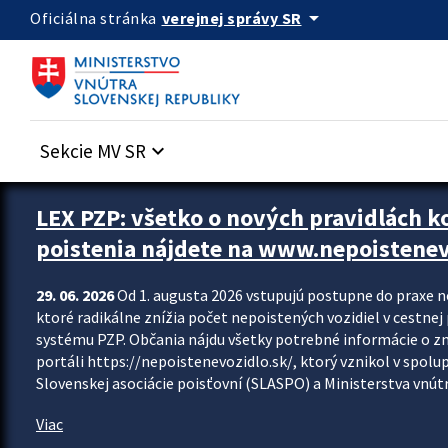
Preskocit na hlavný obsah
arrow_drop_down
verejnej správy SR
Oficiálna stránka
Sekcie MV SR
keyboard_arrow_down
Zastavit automatický posun upútavok
LEX PZP: všetko o nových pravidlách 
poistenia nájdete na www.nepoistenev
29. 06. 2026
Od 1. augusta 2026 vstupujú postupne do praxe 
ktoré radikálne znížia počet nepoistených vozidiel v cestne
systému PZP. Občania nájdu všetky potrebné informácie o 
portáli https://nepoistenevozidlo.sk/, ktorý vznikol v spolu
Slovenskej asociácie poisťovní (SLASPO) a Ministerstva vnútra
Viac