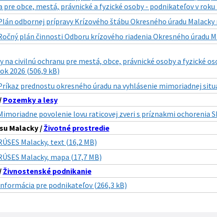
 pre obce, mestá, právnické a fyzické osoby - podnikateľov v roku
Plán odbornej prípravy Krízového štábu Okresného úradu Malacky n
Ročný plán činnosti Odboru krízového riadenia Okresného úradu Ma
y na civilnú ochranu pre mestá, obce, právnické osoby a fyzické 
ok 2026 (506,9 kB)
Príkaz prednostu okresného úradu na vyhlásenie mimoriadnej situá
/
Pozemky a lesy
Mimoriadne povolenie lovu raticovej zveri s príznakmi ochorenia S
su Malacky /
Životné prostredie
RÚSES Malacky, text (16,2 MB)
RÚSES Malacky, mapa (17,7 MB)
/
Živnostenské podnikanie
Informácia pre podnikateľov (266,3 kB)