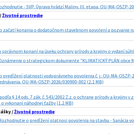
ozhodnutie - SVP, Úprava hrádzí Maliny, III. etapa, OU-MA-OSZP-2
/
Životné prostredie
 začatí konania o dodatočnom stavebnom povolení a pozvanie n
 správnom konaní na úseku ochrany prírody a krajiny o vydaní súhla
Oznámenie o strategickom dokumente "KLIMATICKÝ PLÁN obce Mari
 predĺžení platnosti vodoprávneho povolenia č. j.: OU-MA-OSZP-20
ednávania, OU-MA-OSZP-2026/030900-002 (2,1 MB)
dľa § 14 ods. 7 zák. č. 543/2002 Z.z. o ochrane prírody a krajiny v 
 o vykonaní náhodnej ťažby (1,2 MB)
lášky /
Životné prostredie
Rozhodnutie o predĺžení platnosi povolenia na stavbu - Sanácia vod