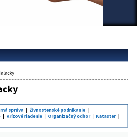
alacky
lacky
rná správa
Živnostenské podnikanie
e
Krízové riadenie
Organizačný odbor
Kataster