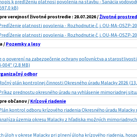
nopis k predĺženiu platnosi povolenia na stavbu - Sanácia vodovodu
(597,0 kB)
re verejnosť životné prostredie : 28.07.2026 /
Životné prostred
Predĺženie platnosti povolenia - Rozhodnutie č. j. OU-MA-OSZP-20
Predĺženie platnosti povolenia - Rozhodnutie č. j. OU-MA-OSZP-2
a /
Pozemky a lesy
 o poverení na zabezpečenie ochrany poľovníctva a starostlivost
-004" (2,8 MB)
ganizačný odbor
Ročný plán kontrolnej činnosti Okresného úradu Malacky 2026 (13
Príkaz prednostu okresného úradu na vyhlásenie mimoriadnej situá
pre občanov /
Krízové riadenie
Plán kontrol odboru krízového riadenia Okresného úradu Malacky n
Analýza územia okresu Malacky z hľadiska možných mimoriadnych u
h úloh v okrese Malacky pri plnení úloha krízového riadenia, hospo