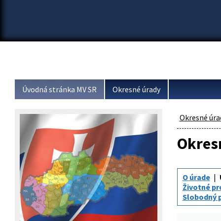
Úvodná stránka MV SR
Okresné úrady
Okresné úra
Okresn
O úrade
Životné pr
Slobodný p