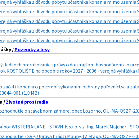
erejná vyhláška z dôvodu pobytu účastníka konania mimo územia SR
erejná vyhláška z dôvodu pobytu účastníka konania mimo územia SR
erejná vyhláška z dôvodu pobytu účastníka konania mimo územia SR
erejná vyhláška z dôvodu pobytu účastníka konania mimo územia SR
erejná vyhláška z dôvodu pobytu účastníka konania mimo územia SR
lášky /
Pozemky a lesy
ýsledkoch prerokovania správy o doterajšom hospodárení a o urče
lok KOSTOLIŠTE na obdobie rokov 2027 - 2036 - verejná vyhláška (
 začatí konania o poverení vykonaním ochrany poľovníctva a zabez
3044-001 (1,0 MB)
a /
Životné prostredie
ozhodnutie o stavebnom zámere, obec Lozorno, OU-MA-OSZP-202
súbor WISTERIA LANE - STAVNIK s.r.o. v z. Ing. Marek Majcher - 
ozhodnutie - SVP, Úprava hrádzí Maliny, IV. etapa, OU-MA-OSZP-20