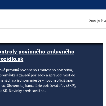
Dnes je 9. 
kontroly povinného zmluvného
ozidlo.sk
nové pravidlá povinného zmluvného poistenia,
j premávke a zavedú poriadok a spravodlivosť do
zmenách na jednom mieste – novom oficiálnom
práci Slovenskej kancelárie poisťovateľov (SKP),
 SR. Novinky predstavili na...