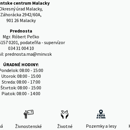
entske centrum Malacky
Okresný úrad Malacky,
Záhorácka 2942/60A,
901 26 Malacky
Prednosta
Mgr. Róbert Peťko
6157 0201, podateľňa - supervízor
034 31 004 10
il: prednosta.ma@minv.sk
ÚRADNÉ HODINY:
Pondelok: 08:00 - 15:00
Utorok: 08:00 - 15:00
Streda: 08:00 - 17:00
Štvrtok: 08:00 - 15:00
Piatok: 08:00 - 14:00
ná
Pozemky a lesy
Živnostenské
Životné