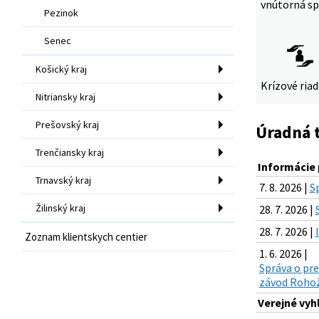
vnútorná sp
Pezinok
Senec
Košický kraj
Krízové ria
Nitriansky kraj
Prešovský kraj
Úradná 
Trenčiansky kraj
Informácie 
Trnavský kraj
7. 8. 2026 |
S
Žilinský kraj
28. 7. 2026 |
28. 7. 2026 |
Zoznam klientskych centier
1. 6. 2026 |
Správa o pre
závod Rohož
Verejné vyh