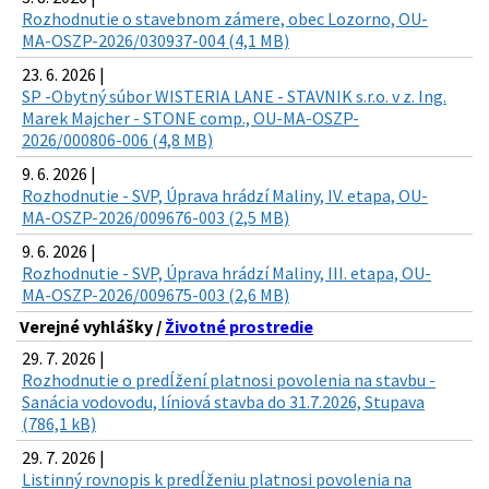
Rozhodnutie o stavebnom zámere, obec Lozorno, OU-
MA-OSZP-2026/030937-004 (4,1 MB)
23. 6. 2026 |
SP -Obytný súbor WISTERIA LANE - STAVNIK s.r.o. v z. Ing.
Marek Majcher - STONE comp., OU-MA-OSZP-
2026/000806-006 (4,8 MB)
9. 6. 2026 |
Rozhodnutie - SVP, Úprava hrádzí Maliny, IV. etapa, OU-
MA-OSZP-2026/009676-003 (2,5 MB)
9. 6. 2026 |
Rozhodnutie - SVP, Úprava hrádzí Maliny, III. etapa, OU-
MA-OSZP-2026/009675-003 (2,6 MB)
Verejné vyhlášky /
Životné prostredie
29. 7. 2026 |
Rozhodnutie o predĺžení platnosi povolenia na stavbu -
Sanácia vodovodu, líniová stavba do 31.7.2026, Stupava
(786,1 kB)
29. 7. 2026 |
Listinný rovnopis k predĺženiu platnosi povolenia na