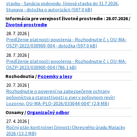
stavbu - Sanácia vodovodu, líniová stavba do 31.7.2026,
Stupava - doložka o autorizácii (597,0 kB)
Informácia pre verejnosť životné prostredie : 28.07.2026 /
Životné prostredie
28. 7. 2026 |
Predĺženie platnosti povolenia - Rozhodnutie č. j. OU-MA-
OSZP-2023/030900-004 - doložka (597,0 kB)
28. 7. 2026 |
Predĺženie platnosti povolenia - Rozhodnutie č. j. OU-MA-
OSZP-2023/030900-004 (786,1 kB)
Rozhodnutia /
Pozemky a lesy
20. 7. 2026 |
Rozhodnutie o poverení na zabezpečenie ochrany
poľovníctva a starostlivosti o zver v poľovnom revíri
Lozorno, OU-MA-PLO-2026/033044-004" (2,8 MB)
Oznamy /
Organizačný odbor
27. 4. 2026 |
Ročný plán kontrolnej činnosti Okresného úradu Malacky
2026 (13,2 MB)