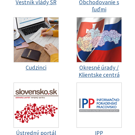
Vestník vlády SR
Obchodovanie s
ľuďmi
Cudzinci
Okresné úrady /
Klientske centrá
Ústredný portál
IPP