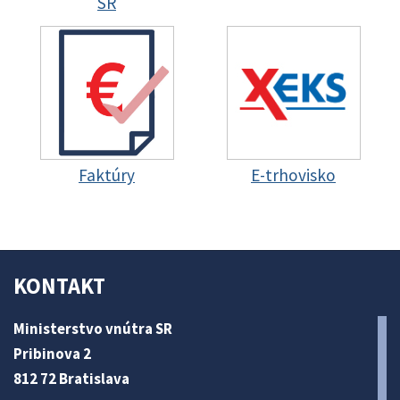
SR
Faktúry
E-trhovisko
KONTAKT
Ministerstvo vnútra SR
Pribinova 2
812 72 Bratislava