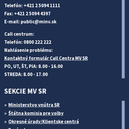
Telefón: +421 2 5094 1111
Fax: +421 2 5094 4397
E-mail:
public@minv
.sk
Call centrum:
Telefón: 0800 222 222
Nahlásenie problému:
Kontaktný formulár Call Centra MV SR
PO, UT, ŠT, PIA: 8.00 - 16.00
STREDA: 8.00 - 17.00
SEKCIE MV SR
Ministerstvo vnútra SR
Štátna komisia pre volby
Okresné úrady/Klientske centrá