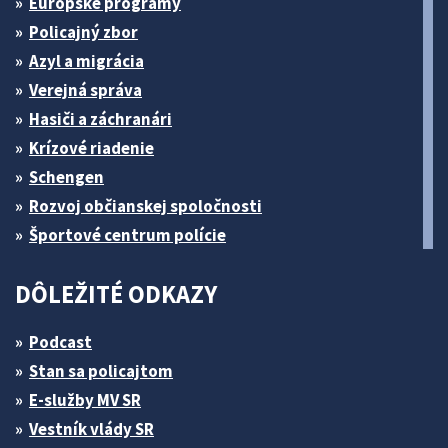
Európske programy
Policajný zbor
Azyl a migrácia
Verejná správa
Hasiči a záchranári
Krízové riadenie
Schengen
Rozvoj občianskej spoločnosti
Športové centrum polície
DÔLEŽITÉ ODKAZY
Podcast
Stan sa policajtom
E-služby MV SR
Vestník vlády SR