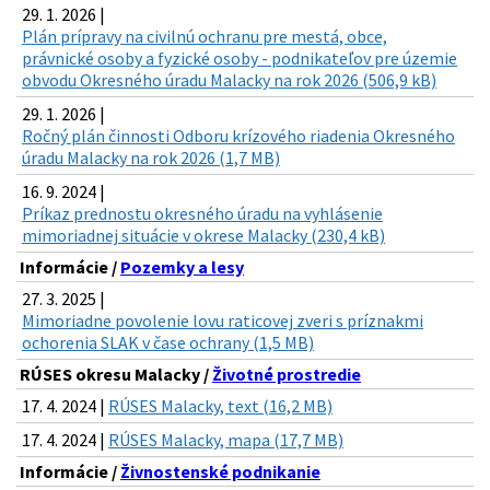
29. 1. 2026 |
Plán prípravy na civilnú ochranu pre mestá, obce,
právnické osoby a fyzické osoby - podnikateľov pre územie
obvodu Okresného úradu Malacky na rok 2026 (506,9 kB)
29. 1. 2026 |
Ročný plán činnosti Odboru krízového riadenia Okresného
úradu Malacky na rok 2026 (1,7 MB)
16. 9. 2024 |
Príkaz prednostu okresného úradu na vyhlásenie
mimoriadnej situácie v okrese Malacky (230,4 kB)
Informácie /
Pozemky a lesy
27. 3. 2025 |
Mimoriadne povolenie lovu raticovej zveri s príznakmi
ochorenia SLAK v čase ochrany (1,5 MB)
RÚSES okresu Malacky /
Životné prostredie
17. 4. 2024 |
RÚSES Malacky, text (16,2 MB)
17. 4. 2024 |
RÚSES Malacky, mapa (17,7 MB)
Informácie /
Živnostenské podnikanie