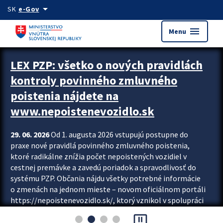
Preskocit na hlavný obsah
arrow_drop_down
SK
e-Gov
menu
Menu
Zastavit automatický posun upútavok
LEX PZP: všetko o nových pravidlách
kontroly povinného zmluvného
poistenia nájdete na
www.nepoistenevozidlo.sk
29. 06. 2026
Od 1. augusta 2026 vstupujú postupne do
praxe nové pravidlá povinného zmluvného poistenia,
ktoré radikálne znížia počet nepoistených vozidiel v
cestnej premávke a zavedú poriadok a spravodlivosť do
systému PZP. Občania nájdu všetky potrebné informácie
o zmenách na jednom mieste – novom oficiálnom portáli
https://nepoistenevozidlo.sk/, ktorý vznikol v spolupráci
Slovenskej kancelárie poisťovateľov (SKP), Slovenskej
pause_presentation
asociácie poisťovní (SLASPO) a Ministerstva vnútra SR.