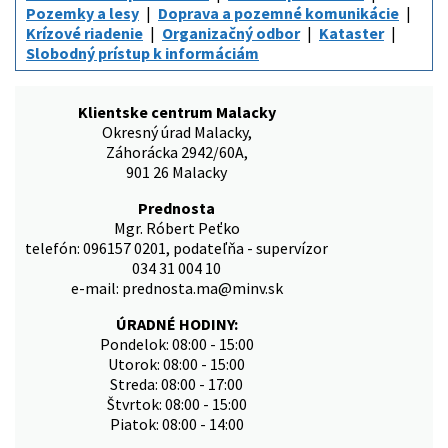
Pozemky a lesy
Doprava a pozemné komunikácie
Krízové riadenie
Organizačný odbor
Kataster
Slobodný prístup k informáciám
Klientske centrum Malacky
Okresný úrad Malacky,
Záhorácka 2942/60A,
901 26 Malacky
Prednosta
Mgr. Róbert Peťko
telefón: 096157 0201, podateľňa - supervízor
034 31 004 10
e-mail: prednosta.ma@minv.sk
ÚRADNÉ HODINY:
Pondelok: 08:00 - 15:00
Utorok: 08:00 - 15:00
Streda: 08:00 - 17:00
Štvrtok: 08:00 - 15:00
Piatok: 08:00 - 14:00