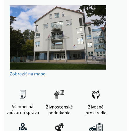
Zobraziť na mape
Všeobecná
Živnostenské
Životné
vnútorná správa
podnikanie
prostredie