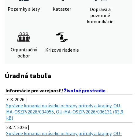
Pozemky a lesy
Kataster
Doprava a
pozemné
komunikácie
Organizačný
Krízové riadenie
odbor
Úradná tabuľa
Informácie pre verejnosť /
Životné prostredie
7. 8. 2026 |
Správne konania na úseku ochrany prírody a krajiny, OU-
MA-OSZP/2026/034955, OU-MA-OSZP/2026/036131 (63,9
kB)
28. 7. 2026 |
Správne konania na úseku ochrany prírody a krajiny, OU-