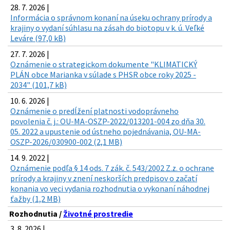
28. 7. 2026 |
Informácia o správnom konaní na úseku ochrany prírody a
krajiny o vydaní súhlasu na zásah do biotopu v k. ú. Veľké
Leváre (97,0 kB)
27. 7. 2026 |
Oznámenie o strategickom dokumente "KLIMATICKÝ
PLÁN obce Marianka v súlade s PHSR obce roky 2025 -
2034" (101,7 kB)
10. 6. 2026 |
Oznámenie o predĺžení platnosti vodoprávneho
povolenia č. j.: OU-MA-OSZP-2022/013201-004 zo dňa 30.
05. 2022 a upustenie od ústneho pojednávania, OU-MA-
OSZP-2026/030900-002 (2,1 MB)
14. 9. 2022 |
Oznámenie podľa § 14 ods. 7 zák. č. 543/2002 Z.z. o ochrane
prírody a krajiny v znení neskorších predpisov o začatí
konania vo veci vydania rozhodnutia o vykonaní náhodnej
ťažby (1,2 MB)
Rozhodnutia /
Životné prostredie
3. 8. 2026 |