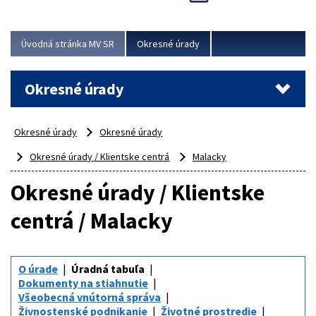
Novinky predstavili na...
Viac
Úvodná stránka MV SR
Okresné úrady
Okresné úrady
Okresné úrady
Okresné úrady
Okresné úrady / Klientske centrá
Malacky
Okresné úrady / Klientske
centrá / Malacky
O úrade
Úradná tabuľa
Dokumenty na stiahnutie
Všeobecná vnútorná správa
Živnostenské podnikanie
Životné prostredie