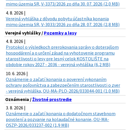
mimo územia SR, V-3373/2026 zo dňa 30. 07. 2026 (2,0 MB)
4. 8. 2026 |
Verejná vyhláška z dôvodu pobytu účastníka konania
mimo územia SR, V-3033/2026 zo dňa 28. 07. 2026 (2,8 MB)
Verejné vyhlášky /
Pozemky a lesy
4. 8. 2026 |
Protokol o výsledkoch prerokovania správy o doterajšom
hospodárení a o určení zásad na vyhotovenie programu
starostlivosti o lesy pre lesný celok KOSTOLIŠTE na
obdobie rokov 2027 - 2036 - verejná vyhláška (6,2 MB)
10. 6. 2026 |
Oznámenie o začatí konania o poverení vykonaním
ochrany poľovníctva a zabezpečením starostlivosti o zver
- verejná vyhláška, OU-MA-PLO-2026/033044-001 (1,0 MB)
Oznámenia /
Životné prostredie
3. 8. 2026 |
Oznámenie o začatí konania o dodatočnom stavebnom
povolení a pozvanie na kolaudačné konanie, OU-MA-
OSZP-2026/033237-002 (1,9 MB)