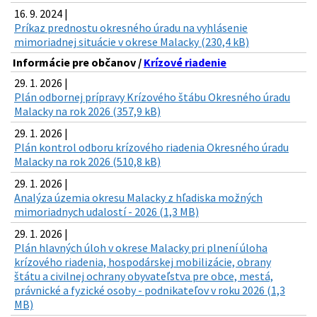
16. 9. 2024 |
Príkaz prednostu okresného úradu na vyhlásenie
mimoriadnej situácie v okrese Malacky (230,4 kB)
Informácie pre občanov /
Krízové riadenie
29. 1. 2026 |
Plán odbornej prípravy Krízového štábu Okresného úradu
Malacky na rok 2026 (357,9 kB)
29. 1. 2026 |
Plán kontrol odboru krízového riadenia Okresného úradu
Malacky na rok 2026 (510,8 kB)
29. 1. 2026 |
Analýza územia okresu Malacky z hľadiska možných
mimoriadnych udalostí - 2026 (1,3 MB)
29. 1. 2026 |
Plán hlavných úloh v okrese Malacky pri plnení úloha
krízového riadenia, hospodárskej mobilizácie, obrany
štátu a civilnej ochrany obyvateľstva pre obce, mestá,
právnické a fyzické osoby - podnikateľov v roku 2026 (1,3
MB)