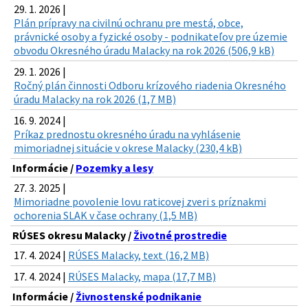
29. 1. 2026 |
Plán prípravy na civilnú ochranu pre mestá, obce,
právnické osoby a fyzické osoby - podnikateľov pre územie
obvodu Okresného úradu Malacky na rok 2026 (506,9 kB)
29. 1. 2026 |
Ročný plán činnosti Odboru krízového riadenia Okresného
úradu Malacky na rok 2026 (1,7 MB)
16. 9. 2024 |
Príkaz prednostu okresného úradu na vyhlásenie
mimoriadnej situácie v okrese Malacky (230,4 kB)
Informácie /
Pozemky a lesy
27. 3. 2025 |
Mimoriadne povolenie lovu raticovej zveri s príznakmi
ochorenia SLAK v čase ochrany (1,5 MB)
RÚSES okresu Malacky /
Životné prostredie
17. 4. 2024 |
RÚSES Malacky, text (16,2 MB)
17. 4. 2024 |
RÚSES Malacky, mapa (17,7 MB)
Informácie /
Živnostenské podnikanie