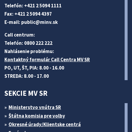
Telefón: +421 2 5094 1111
Fax: +421 2 5094 4397
E-mail:
public@minv
.sk
Call centrum:
Telefón: 0800 222 222
Nahlásenie problému:
Kontaktný formulár Call Centra MV SR
PO, UT, ŠT, PIA: 8.00 - 16.00
STREDA: 8.00 - 17.00
SEKCIE MV SR
Ministerstvo vnútra SR
Štátna komisia pre volby
Okresné úrady/Klientske centrá