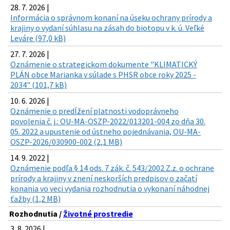
28. 7. 2026 |
Informácia o správnom konaní na úseku ochrany prírody a
krajiny o vydaní súhlasu na zásah do biotopu v k. ú. Veľké
Leváre (97,0 kB)
27. 7. 2026 |
Oznámenie o strategickom dokumente "KLIMATICKÝ
PLÁN obce Marianka v súlade s PHSR obce roky 2025 -
2034" (101,7 kB)
10. 6. 2026 |
Oznámenie o predĺžení platnosti vodoprávneho
povolenia č. j.: OU-MA-OSZP-2022/013201-004 zo dňa 30.
05. 2022 a upustenie od ústneho pojednávania, OU-MA-
OSZP-2026/030900-002 (2,1 MB)
14. 9. 2022 |
Oznámenie podľa § 14 ods. 7 zák. č. 543/2002 Z.z. o ochrane
prírody a krajiny v znení neskorších predpisov o začatí
konania vo veci vydania rozhodnutia o vykonaní náhodnej
ťažby (1,2 MB)
Rozhodnutia /
Životné prostredie
3. 8. 2026 |