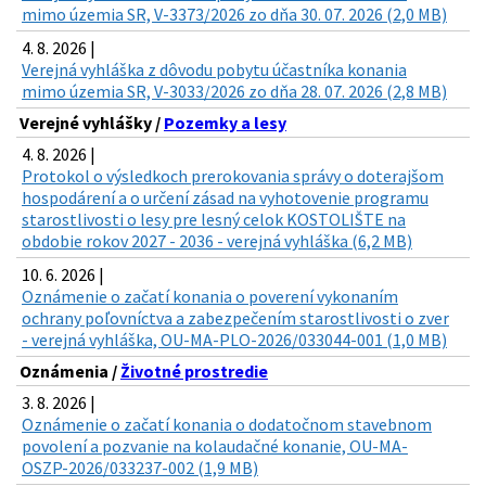
mimo územia SR, V-3373/2026 zo dňa 30. 07. 2026 (2,0 MB)
4. 8. 2026 |
Verejná vyhláška z dôvodu pobytu účastníka konania
mimo územia SR, V-3033/2026 zo dňa 28. 07. 2026 (2,8 MB)
Verejné vyhlášky /
Pozemky a lesy
4. 8. 2026 |
Protokol o výsledkoch prerokovania správy o doterajšom
hospodárení a o určení zásad na vyhotovenie programu
starostlivosti o lesy pre lesný celok KOSTOLIŠTE na
obdobie rokov 2027 - 2036 - verejná vyhláška (6,2 MB)
10. 6. 2026 |
Oznámenie o začatí konania o poverení vykonaním
ochrany poľovníctva a zabezpečením starostlivosti o zver
- verejná vyhláška, OU-MA-PLO-2026/033044-001 (1,0 MB)
Oznámenia /
Životné prostredie
3. 8. 2026 |
Oznámenie o začatí konania o dodatočnom stavebnom
povolení a pozvanie na kolaudačné konanie, OU-MA-
OSZP-2026/033237-002 (1,9 MB)