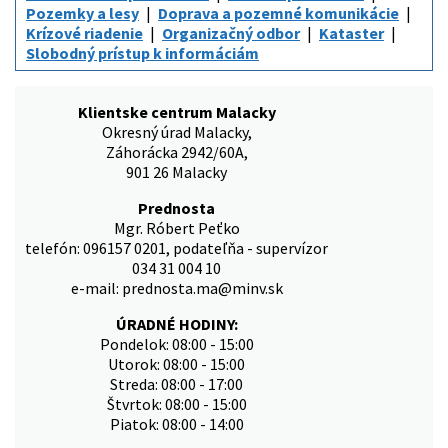
Pozemky a lesy
Doprava a pozemné komunikácie
Krízové riadenie
Organizačný odbor
Kataster
Slobodný prístup k informáciám
Klientske centrum Malacky
Okresný úrad Malacky,
Záhorácka 2942/60A,
901 26 Malacky
Prednosta
Mgr. Róbert Peťko
telefón: 096157 0201, podateľňa - supervízor
034 31 004 10
e-mail: prednosta.ma@minv.sk
ÚRADNÉ HODINY:
Pondelok: 08:00 - 15:00
Utorok: 08:00 - 15:00
Streda: 08:00 - 17:00
Štvrtok: 08:00 - 15:00
Piatok: 08:00 - 14:00