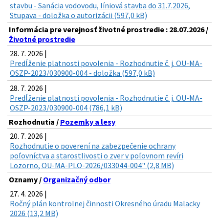
stavbu - Sanácia vodovodu, líniová stavba do 31.7.2026,
Stupava - doložka o autorizácii (597,0 kB)
Informácia pre verejnosť životné prostredie : 28.07.2026 /
Životné prostredie
28. 7. 2026 |
Predĺženie platnosti povolenia - Rozhodnutie č. j. OU-MA-
OSZP-2023/030900-004 - doložka (597,0 kB)
28. 7. 2026 |
Predĺženie platnosti povolenia - Rozhodnutie č. j. OU-MA-
OSZP-2023/030900-004 (786,1 kB)
Rozhodnutia /
Pozemky a lesy
20. 7. 2026 |
Rozhodnutie o poverení na zabezpečenie ochrany
poľovníctva a starostlivosti o zver v poľovnom revíri
Lozorno, OU-MA-PLO-2026/033044-004" (2,8 MB)
Oznamy /
Organizačný odbor
27. 4. 2026 |
Ročný plán kontrolnej činnosti Okresného úradu Malacky
2026 (13,2 MB)