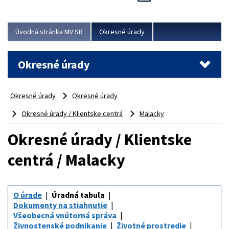
Novinky predstavili na...
Viac
Úvodná stránka MV SR
Okresné úrady
Okresné úrady
Okresné úrady
Okresné úrady
Okresné úrady / Klientske centrá
Malacky
Okresné úrady / Klientske
centrá / Malacky
O úrade
Úradná tabuľa
Dokumenty na stiahnutie
Všeobecná vnútorná správa
Živnostenské podnikanie
Životné prostredie