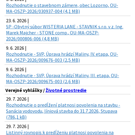
Rozhodnutie o stavebnom zámere, obec Lozorno, OU-
MA-OSZP-2026/030937-004 (4,1 MB)
23. 6. 2026 |
SP -Obytný súbor WISTERIA LANE - STAVNIK s.r.o. v z. Ing.
Marek Majcher - STONE comp., OU-MA-OSZP-
2026/000806-006 (4,8 MB)
9. 6. 2026 |
Rozhodnutie - SVP, Úprava hrádzí Maliny, IV. etapa, OU-
MA-OSZP-2026/009676-003 (2,5 MB)
9. 6. 2026 |
Rozhodnutie - SVP, Úprava hrádzí Maliny, III. etapa, OU-
MA-OSZP-2026/009675-003 (2,6 MB)
Verejné vyhlášky /
Životné prostredie
29. 7. 2026 |
Rozhodnutie o predĺžení platnosi povolenia na stavbu -
Sanácia vodovodu, líniová stavba do 31.7.2026, Stupava
(786,1 kB)
29. 7. 2026 |
Listinný rovnopis k predĺženiu platnosi povolenia na