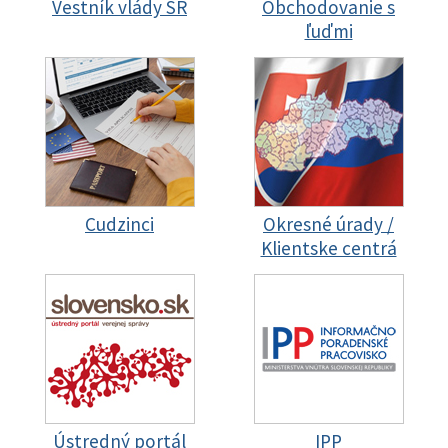
Vestník vlády SR
Obchodovanie s
ľuďmi
Cudzinci
Okresné úrady /
Klientske centrá
Ústredný portál
IPP