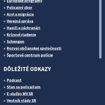
Európske programy
Policajný zbor
Azyl a migrácia
Verejná správa
Hasiči a záchranári
Krízové riadenie
Schengen
Rozvoj občianskej spoločnosti
Športové centrum polície
DÔLEŽITÉ ODKAZY
Podcast
Stan sa policajtom
E-služby MV SR
Vestník vlády SR