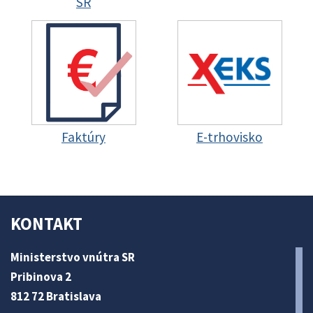
SR
Faktúry
E-trhovisko
KONTAKT
Ministerstvo vnútra SR
Pribinova 2
812 72 Bratislava