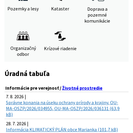
Pozemky a lesy
Kataster
Doprava a
pozemné
komunikácie
Organizačný
Krízové riadenie
odbor
Úradná tabuľa
Informácie pre verejnosť /
Životné prostredie
7. 8. 2026 |
Správne konania na úseku ochrany prírody a krajiny, OU-
MA-OSZP/2026/034955, OU-MA-OSZP/2026/036131 (63,9
kB)
28. 7. 2026 |
Informácia KLIMATICKÝ PLÁN obce Marianka (101,7 kB)