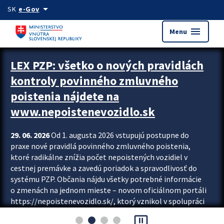
Preskocit na hlavný obsah
arrow_drop_down
SK
e-Gov
menu
Menu
Zastavit automatický posun upútavok
LEX PZP: všetko o nových pravidlách
kontroly povinného zmluvného
poistenia nájdete na
www.nepoistenevozidlo.sk
29. 06. 2026
Od 1. augusta 2026 vstupujú postupne do
praxe nové pravidlá povinného zmluvného poistenia,
ktoré radikálne znížia počet nepoistených vozidiel v
cestnej premávke a zavedú poriadok a spravodlivosť do
systému PZP. Občania nájdu všetky potrebné informácie
o zmenách na jednom mieste – novom oficiálnom portáli
https://nepoistenevozidlo.sk/, ktorý vznikol v spolupráci
Slovenskej kancelárie poisťovateľov (SKP), Slovenskej
pause_presentation
asociácie poisťovní (SLASPO) a Ministerstva vnútra SR.