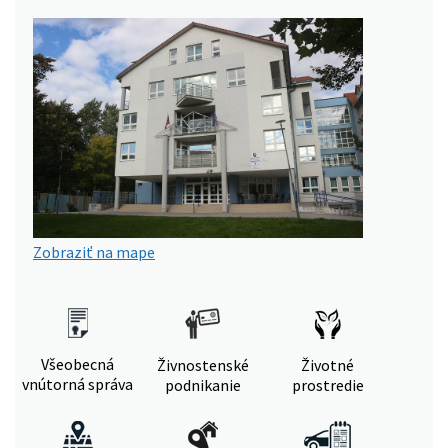
Zobraziť na mape
Všeobecná
Živnostenské
Životné
vnútorná správa
podnikanie
prostredie