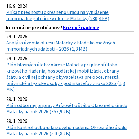
16. 9. 2024 |
Príkaz prednostu okresného úradu na vyhlásenie
mimoriadnej situácie v okrese Malacky (230,4 kB)
Informácie pre občanov /
Krízové riadenie
29. 1. 2026 |
Analýza územia okresu Malacky z hľadiska možných
mimoriadnych udalostí - 2026 (1,3 MB)
29. 1. 2026 |
Plán hlavných úloh v okrese Malacky pri plnení úloha
krízového riadenia, hospodárskej mobilizácie, obrany
štátu a civilnej ochrany obyvateľstva pre obce, mestá,
právnické a fyzické osoby - podnikateľov v roku 2026 (1,3
MB)
29. 1. 2026 |
Plán odbornej prípravy Krízového štábu Okresného úradu
Malacky na rok 2026 (357,9 kB)
29. 1. 2026 |
Plán kontrol odboru krízového riadenia Okresného úradu
Malacky na rok 2026 (510,8 kB)