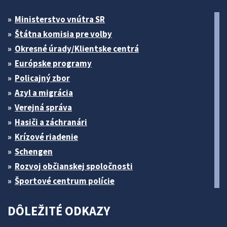
Ministerstvo vnútra SR
Štátna komisia pre volby
Okresné úrady/Klientske centrá
Európske programy
Policajný zbor
Azyl a migrácia
Verejná správa
Hasiči a záchranári
Krízové riadenie
Schengen
Rozvoj občianskej spoločnosti
Športové centrum polície
DÔLEŽITÉ ODKAZY