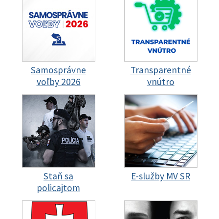
Samosprávne
Transparentné
voľby 2026
vnútro
Staň sa
E-služby MV SR
policajtom