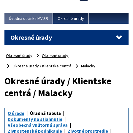
Novinky predstavili na...
Viac
Úvodná stránka MV SR
Okresné úrady
Okresné úrady
Okresné úrady
Okresné úrady
Okresné úrady / Klientske centrá
Malacky
Okresné úrady / Klientske
centrá / Malacky
O úrade
Úradná tabuľa
Dokumenty na stiahnutie
Všeobecná vnútorná správa
Živnostenské podnikanie
Životné prostredie