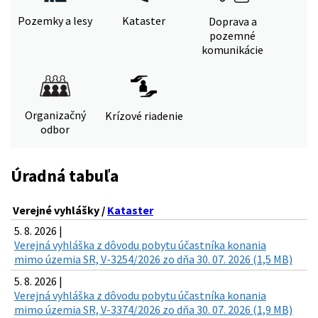
Pozemky a lesy
Kataster
Doprava a
pozemné
komunikácie
Organizačný
Krízové riadenie
odbor
Úradná tabuľa
Verejné vyhlášky /
Kataster
5. 8. 2026 |
Verejná vyhláška z dôvodu pobytu účastníka konania
mimo územia SR, V-3254/2026 zo dňa 30. 07. 2026 (1,5 MB)
5. 8. 2026 |
Verejná vyhláška z dôvodu pobytu účastníka konania
mimo územia SR, V-3374/2026 zo dňa 30. 07. 2026 (1,9 MB)