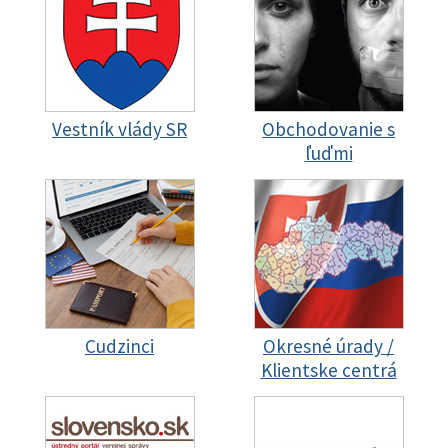
Vestník vlády SR
Obchodovanie s
ľuďmi
Cudzinci
Okresné úrady /
Klientske centrá