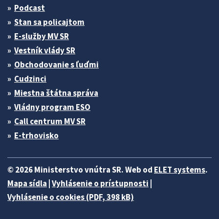
Podcast
Stan sa policajtom
E-služby MV SR
Vestník vlády SR
Obchodovanie s ľuďmi
Cudzinci
Miestna štátna správa
Vládny program ESO
Call centrum MV SR
E-trhovisko
© 2026 Ministerstvo vnútra SR. Web od
ELET systems
.
Mapa sídla
|
Vyhlásenie o prístupnosti
|
Vyhlásenie o cookies (PDF, 398 kB)