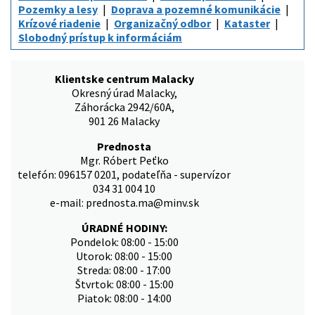
Pozemky a lesy
Doprava a pozemné komunikácie
Krízové riadenie
Organizačný odbor
Kataster
Slobodný prístup k informáciám
Klientske centrum Malacky
Okresný úrad Malacky,
Záhorácka 2942/60A,
901 26 Malacky
Prednosta
Mgr. Róbert Peťko
telefón: 096157 0201, podateľňa - supervízor
034 31 004 10
e-mail: prednosta.ma@minv.sk
ÚRADNÉ HODINY:
Pondelok: 08:00 - 15:00
Utorok: 08:00 - 15:00
Streda: 08:00 - 17:00
Štvrtok: 08:00 - 15:00
Piatok: 08:00 - 14:00