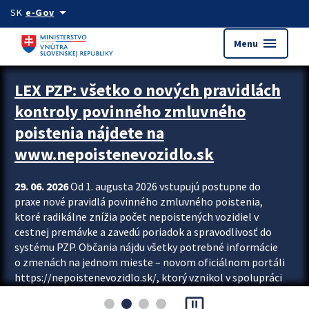
Preskocit na hlavný obsah
arrow_drop_down
SK
e-Gov
menu
Menu
Zastavit automatický posun upútavok
LEX PZP: všetko o nových pravidlách
kontroly povinného zmluvného
poistenia nájdete na
www.nepoistenevozidlo.sk
29. 06. 2026
Od 1. augusta 2026 vstupujú postupne do
praxe nové pravidlá povinného zmluvného poistenia,
ktoré radikálne znížia počet nepoistených vozidiel v
cestnej premávke a zavedú poriadok a spravodlivosť do
systému PZP. Občania nájdu všetky potrebné informácie
o zmenách na jednom mieste – novom oficiálnom portáli
https://nepoistenevozidlo.sk/, ktorý vznikol v spolupráci
Slovenskej kancelárie poisťovateľov (SKP), Slovenskej
pause_presentation
asociácie poisťovní (SLASPO) a Ministerstva vnútra SR.