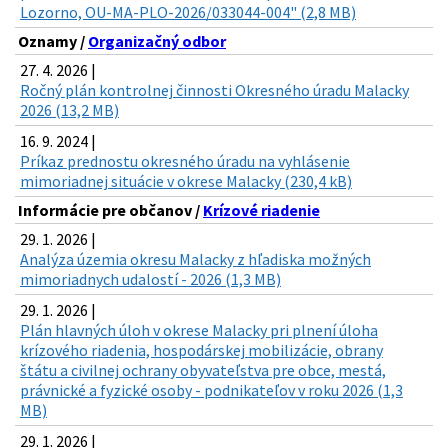
Lozorno, OU-MA-PLO-2026/033044-004" (2,8 MB)
Oznamy /
Organizačný odbor
27. 4. 2026 |
Ročný plán kontrolnej činnosti Okresného úradu Malacky
2026 (13,2 MB)
16. 9. 2024 |
Príkaz prednostu okresného úradu na vyhlásenie
mimoriadnej situácie v okrese Malacky (230,4 kB)
Informácie pre občanov /
Krízové riadenie
29. 1. 2026 |
Analýza územia okresu Malacky z hľadiska možných
mimoriadnych udalostí - 2026 (1,3 MB)
29. 1. 2026 |
Plán hlavných úloh v okrese Malacky pri plnení úloha
krízového riadenia, hospodárskej mobilizácie, obrany
štátu a civilnej ochrany obyvateľstva pre obce, mestá,
právnické a fyzické osoby - podnikateľov v roku 2026 (1,3
MB)
29. 1. 2026 |