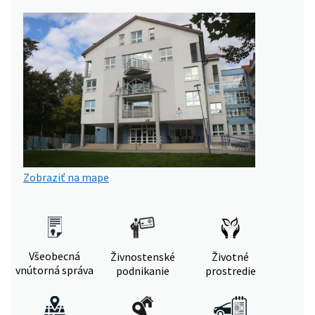
Zobraziť na mape
Všeobecná
Živnostenské
Životné
vnútorná správa
podnikanie
prostredie