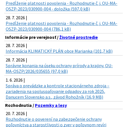
Predĺženie platnosti povolenia - Rozhodnutie č. j. OU-MA-
OSZP-2023/030900-004 - doložka (597,0 kB)
28. 7. 2026 |
Predĺženie platnosti povolenia - Rozhodnutie č. j. OU-MA-
OSZP-2023/030900-004 (786,1 kB)
Informácie pre verejnosť /
Životné prostredie
28. 7. 2026 |
Informácia KLIMATICKÝ PLÁN obce Marianka (101,7 kB)
28. 7. 2026 |
Správne konania na úseku ochrany prírody a krajiny, OU-
MA-OSZP/2026/035655 (97,0 kB)
1. 6. 2026 |
Správa o prevádzke a kontrole stacionárneho zdroja –
zariadenia na spoluspaľovanie odpadov za rok 2025,
Danucem Slovensko a.s., závod Rohožník (16,9 MB)
Rozhodnutia /
Pozemky a lesy
20. 7. 2026 |
Rozhodnutie o poverení na zabezpečenie ochrany
poľovníctva a starostlivosti o zver v poľovnom revíri