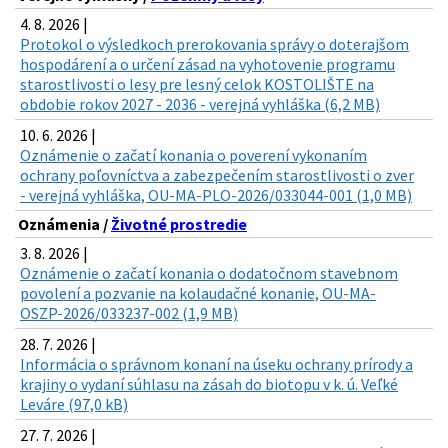
4. 8. 2026 |
Protokol o výsledkoch prerokovania správy o doterajšom
hospodárení a o určení zásad na vyhotovenie programu
starostlivosti o lesy pre lesný celok KOSTOLIŠTE na
obdobie rokov 2027 - 2036 - verejná vyhláška (6,2 MB)
10. 6. 2026 |
Oznámenie o začatí konania o poverení vykonaním
ochrany poľovníctva a zabezpečením starostlivosti o zver
- verejná vyhláška, OU-MA-PLO-2026/033044-001 (1,0 MB)
Oznámenia /
Životné prostredie
3. 8. 2026 |
Oznámenie o začatí konania o dodatočnom stavebnom
povolení a pozvanie na kolaudačné konanie, OU-MA-
OSZP-2026/033237-002 (1,9 MB)
28. 7. 2026 |
Informácia o správnom konaní na úseku ochrany prírody a
krajiny o vydaní súhlasu na zásah do biotopu v k. ú. Veľké
Leváre (97,0 kB)
27. 7. 2026 |