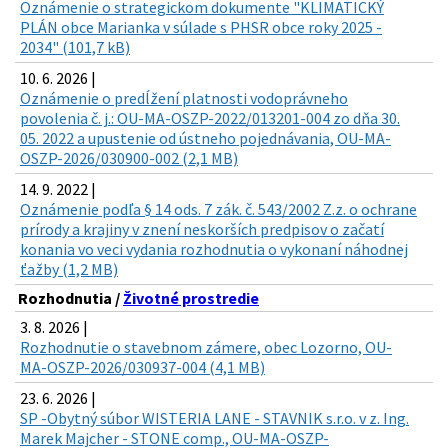
Oznámenie o strategickom dokumente "KLIMATICKÝ
PLÁN obce Marianka v súlade s PHSR obce roky 2025 -
2034" (101,7 kB)
10. 6. 2026 |
Oznámenie o predĺžení platnosti vodoprávneho
povolenia č. j.: OU-MA-OSZP-2022/013201-004 zo dňa 30.
05. 2022 a upustenie od ústneho pojednávania, OU-MA-
OSZP-2026/030900-002 (2,1 MB)
14. 9. 2022 |
Oznámenie podľa § 14 ods. 7 zák. č. 543/2002 Z.z. o ochrane
prírody a krajiny v znení neskorších predpisov o začatí
konania vo veci vydania rozhodnutia o vykonaní náhodnej
ťažby (1,2 MB)
Rozhodnutia /
Životné prostredie
3. 8. 2026 |
Rozhodnutie o stavebnom zámere, obec Lozorno, OU-
MA-OSZP-2026/030937-004 (4,1 MB)
23. 6. 2026 |
SP -Obytný súbor WISTERIA LANE - STAVNIK s.r.o. v z. Ing.
Marek Majcher - STONE comp., OU-MA-OSZP-