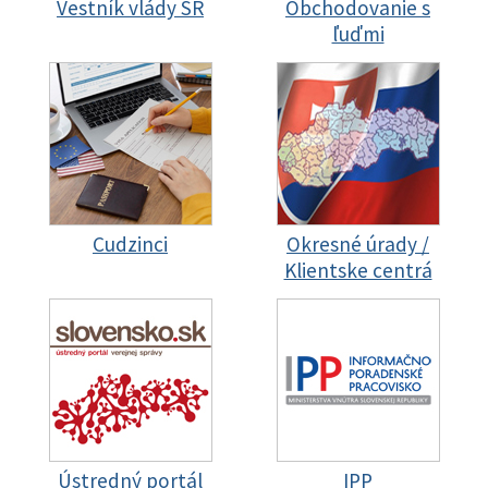
Vestník vlády SR
Obchodovanie s
ľuďmi
Cudzinci
Okresné úrady /
Klientske centrá
Ústredný portál
IPP