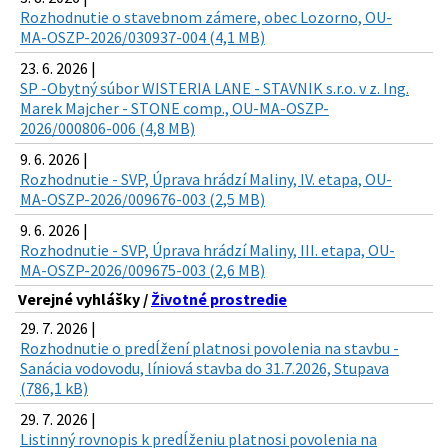
Rozhodnutie o stavebnom zámere, obec Lozorno, OU-
MA-OSZP-2026/030937-004 (4,1 MB)
23. 6. 2026 |
SP -Obytný súbor WISTERIA LANE - STAVNIK s.r.o. v z. Ing.
Marek Majcher - STONE comp., OU-MA-OSZP-
2026/000806-006 (4,8 MB)
9. 6. 2026 |
Rozhodnutie - SVP, Úprava hrádzí Maliny, IV. etapa, OU-
MA-OSZP-2026/009676-003 (2,5 MB)
9. 6. 2026 |
Rozhodnutie - SVP, Úprava hrádzí Maliny, III. etapa, OU-
MA-OSZP-2026/009675-003 (2,6 MB)
Verejné vyhlášky /
Životné prostredie
29. 7. 2026 |
Rozhodnutie o predĺžení platnosi povolenia na stavbu -
Sanácia vodovodu, líniová stavba do 31.7.2026, Stupava
(786,1 kB)
29. 7. 2026 |
Listinný rovnopis k predĺženiu platnosi povolenia na