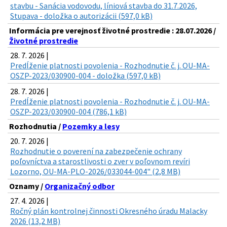
stavbu - Sanácia vodovodu, líniová stavba do 31.7.2026,
Stupava - doložka o autorizácii (597,0 kB)
Informácia pre verejnosť životné prostredie : 28.07.2026 /
Životné prostredie
28. 7. 2026 |
Predĺženie platnosti povolenia - Rozhodnutie č. j. OU-MA-
OSZP-2023/030900-004 - doložka (597,0 kB)
28. 7. 2026 |
Predĺženie platnosti povolenia - Rozhodnutie č. j. OU-MA-
OSZP-2023/030900-004 (786,1 kB)
Rozhodnutia /
Pozemky a lesy
20. 7. 2026 |
Rozhodnutie o poverení na zabezpečenie ochrany
poľovníctva a starostlivosti o zver v poľovnom revíri
Lozorno, OU-MA-PLO-2026/033044-004" (2,8 MB)
Oznamy /
Organizačný odbor
27. 4. 2026 |
Ročný plán kontrolnej činnosti Okresného úradu Malacky
2026 (13,2 MB)