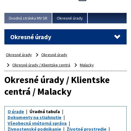
Novinky predstavili na...
Viac
Úvodná stránka MV SR
Okresné úrady
Okresné úrady
Okresné úrady
Okresné úrady
Okresné úrady / Klientske centrá
Malacky
Okresné úrady / Klientske
centrá / Malacky
O úrade
Úradná tabuľa
Dokumenty na stiahnutie
Všeobecná vnútorná správa
Živnostenské podnikanie
Životné prostredie