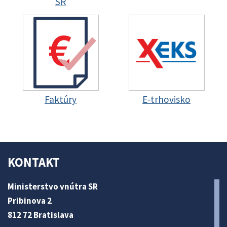
SR
Faktúry
E-trhovisko
KONTAKT
Ministerstvo vnútra SR
Pribinova 2
812 72 Bratislava