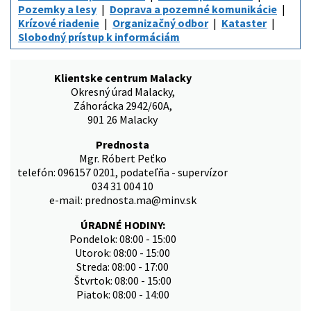
Pozemky a lesy
Doprava a pozemné komunikácie
Krízové riadenie
Organizačný odbor
Kataster
Slobodný prístup k informáciám
Klientske centrum Malacky
Okresný úrad Malacky,
Záhorácka 2942/60A,
901 26 Malacky
Prednosta
Mgr. Róbert Peťko
telefón: 096157 0201, podateľňa - supervízor
034 31 004 10
e-mail: prednosta.ma@minv.sk
ÚRADNÉ HODINY:
Pondelok: 08:00 - 15:00
Utorok: 08:00 - 15:00
Streda: 08:00 - 17:00
Štvrtok: 08:00 - 15:00
Piatok: 08:00 - 14:00