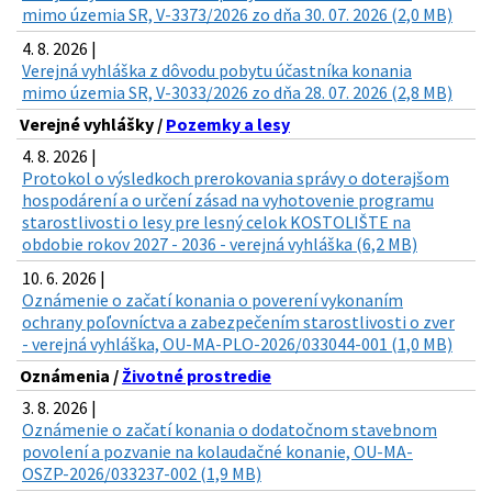
mimo územia SR, V-3373/2026 zo dňa 30. 07. 2026 (2,0 MB)
4. 8. 2026 |
Verejná vyhláška z dôvodu pobytu účastníka konania
mimo územia SR, V-3033/2026 zo dňa 28. 07. 2026 (2,8 MB)
Verejné vyhlášky /
Pozemky a lesy
4. 8. 2026 |
Protokol o výsledkoch prerokovania správy o doterajšom
hospodárení a o určení zásad na vyhotovenie programu
starostlivosti o lesy pre lesný celok KOSTOLIŠTE na
obdobie rokov 2027 - 2036 - verejná vyhláška (6,2 MB)
10. 6. 2026 |
Oznámenie o začatí konania o poverení vykonaním
ochrany poľovníctva a zabezpečením starostlivosti o zver
- verejná vyhláška, OU-MA-PLO-2026/033044-001 (1,0 MB)
Oznámenia /
Životné prostredie
3. 8. 2026 |
Oznámenie o začatí konania o dodatočnom stavebnom
povolení a pozvanie na kolaudačné konanie, OU-MA-
OSZP-2026/033237-002 (1,9 MB)