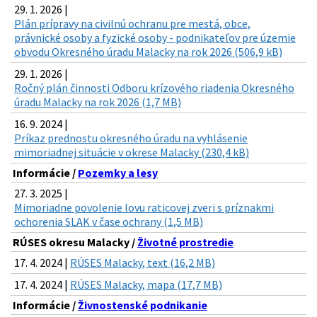
29. 1. 2026 |
Plán prípravy na civilnú ochranu pre mestá, obce,
právnické osoby a fyzické osoby - podnikateľov pre územie
obvodu Okresného úradu Malacky na rok 2026 (506,9 kB)
29. 1. 2026 |
Ročný plán činnosti Odboru krízového riadenia Okresného
úradu Malacky na rok 2026 (1,7 MB)
16. 9. 2024 |
Príkaz prednostu okresného úradu na vyhlásenie
mimoriadnej situácie v okrese Malacky (230,4 kB)
Informácie /
Pozemky a lesy
27. 3. 2025 |
Mimoriadne povolenie lovu raticovej zveri s príznakmi
ochorenia SLAK v čase ochrany (1,5 MB)
RÚSES okresu Malacky /
Životné prostredie
17. 4. 2024 |
RÚSES Malacky, text (16,2 MB)
17. 4. 2024 |
RÚSES Malacky, mapa (17,7 MB)
Informácie /
Živnostenské podnikanie