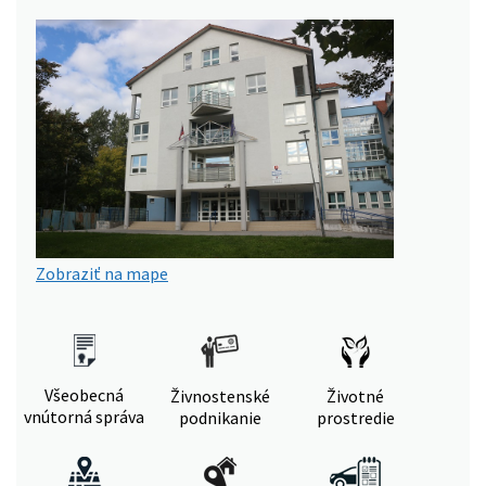
Zobraziť na mape
Všeobecná
Živnostenské
Životné
vnútorná správa
podnikanie
prostredie