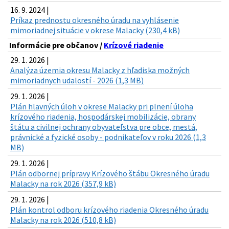
16. 9. 2024 |
Príkaz prednostu okresného úradu na vyhlásenie
mimoriadnej situácie v okrese Malacky (230,4 kB)
Informácie pre občanov /
Krízové riadenie
29. 1. 2026 |
Analýza územia okresu Malacky z hľadiska možných
mimoriadnych udalostí - 2026 (1,3 MB)
29. 1. 2026 |
Plán hlavných úloh v okrese Malacky pri plnení úloha
krízového riadenia, hospodárskej mobilizácie, obrany
štátu a civilnej ochrany obyvateľstva pre obce, mestá,
právnické a fyzické osoby - podnikateľov v roku 2026 (1,3
MB)
29. 1. 2026 |
Plán odbornej prípravy Krízového štábu Okresného úradu
Malacky na rok 2026 (357,9 kB)
29. 1. 2026 |
Plán kontrol odboru krízového riadenia Okresného úradu
Malacky na rok 2026 (510,8 kB)