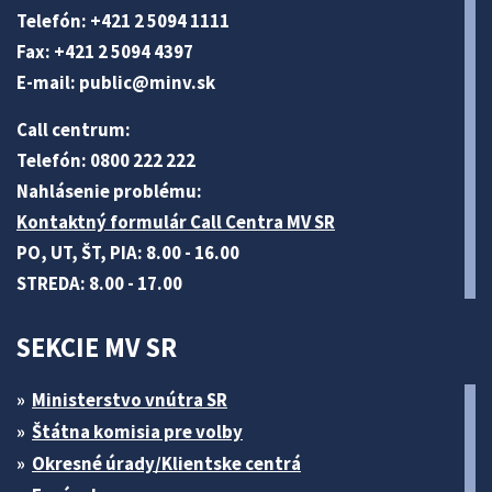
Telefón: +421 2 5094 1111
Fax: +421 2 5094 4397
E-mail:
public@minv
.sk
Call centrum:
Telefón: 0800 222 222
Nahlásenie problému:
Kontaktný formulár Call Centra MV SR
PO, UT, ŠT, PIA: 8.00 - 16.00
STREDA: 8.00 - 17.00
SEKCIE MV SR
Ministerstvo vnútra SR
Štátna komisia pre volby
Okresné úrady/Klientske centrá