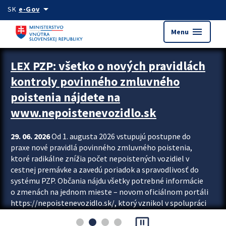
Preskocit na hlavný obsah
arrow_drop_down
SK
e-Gov
menu
Menu
Zastavit automatický posun upútavok
LEX PZP: všetko o nových pravidlách
kontroly povinného zmluvného
poistenia nájdete na
www.nepoistenevozidlo.sk
29. 06. 2026
Od 1. augusta 2026 vstupujú postupne do
praxe nové pravidlá povinného zmluvného poistenia,
ktoré radikálne znížia počet nepoistených vozidiel v
cestnej premávke a zavedú poriadok a spravodlivosť do
systému PZP. Občania nájdu všetky potrebné informácie
o zmenách na jednom mieste – novom oficiálnom portáli
https://nepoistenevozidlo.sk/, ktorý vznikol v spolupráci
Slovenskej kancelárie poisťovateľov (SKP), Slovenskej
pause_presentation
asociácie poisťovní (SLASPO) a Ministerstva vnútra SR.