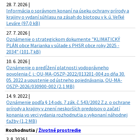
28. 7. 2026 |
Informácia o správnom konaní na úseku ochrany prírody a
krajiny o vydaní súhlasu na zásah do biotopu v k. ú. Veľké
Leváre (97,0 kB)
27. 7. 2026 |
Oznámenie o strategickom dokumente "KLIMATICKÝ
PLÁN obce Marianka v súlade s PHSR obce roky 2025 -
2034" (101,7 kB)
10. 6. 2026 |
Oznámenie o predĺžení platnosti vodoprávneho
povolenia č. j.: OU-MA-OSZP-2022/013201-004 zo dňa 30.
05. 2022 a upustenie od ústneho pojednávania, OU-MA-
OSZP-2026/030900-002 (2,1 MB)
14. 9. 2022 |
Oznámenie podľa § 14 ods. 7 zák. č. 543/2002 Z.z. o ochrane
prírody a krajiny v znení neskorších predpisov o začatí
konania vo veci vydania rozhodnutia o vykonaní náhodnej
ťažby (1,2 MB)
Rozhodnutia /
Životné prostredie
3. 8. 2026 |