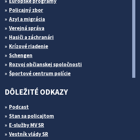
Európske programy
Policajný zbor
Azyl a migrácia
Verejná správa
Hasiči a záchranári
Krízové riadenie
Schengen
Rozvoj občianskej spoločnosti
Športové centrum polície
DÔLEŽITÉ ODKAZY
Podcast
Stan sa policajtom
E-služby MV SR
Vestník vlády SR