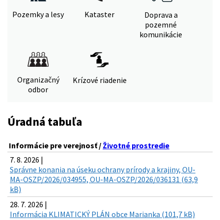
Pozemky a lesy
Kataster
Doprava a
pozemné
komunikácie
Organizačný
Krízové riadenie
odbor
Úradná tabuľa
Informácie pre verejnosť /
Životné prostredie
7. 8. 2026 |
Správne konania na úseku ochrany prírody a krajiny, OU-
MA-OSZP/2026/034955, OU-MA-OSZP/2026/036131 (63,9
kB)
28. 7. 2026 |
Informácia KLIMATICKÝ PLÁN obce Marianka (101,7 kB)