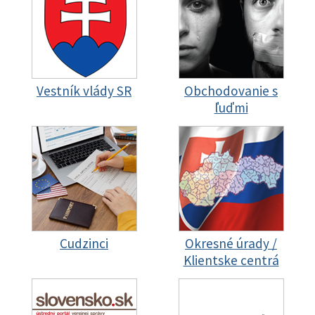
Vestník vlády SR
Obchodovanie s
ľuďmi
Cudzinci
Okresné úrady /
Klientske centrá