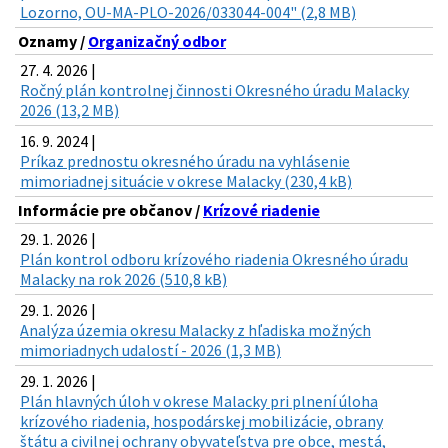
Lozorno, OU-MA-PLO-2026/033044-004" (2,8 MB)
Oznamy /
Organizačný odbor
27. 4. 2026 |
Ročný plán kontrolnej činnosti Okresného úradu Malacky
2026 (13,2 MB)
16. 9. 2024 |
Príkaz prednostu okresného úradu na vyhlásenie
mimoriadnej situácie v okrese Malacky (230,4 kB)
Informácie pre občanov /
Krízové riadenie
29. 1. 2026 |
Plán kontrol odboru krízového riadenia Okresného úradu
Malacky na rok 2026 (510,8 kB)
29. 1. 2026 |
Analýza územia okresu Malacky z hľadiska možných
mimoriadnych udalostí - 2026 (1,3 MB)
29. 1. 2026 |
Plán hlavných úloh v okrese Malacky pri plnení úloha
krízového riadenia, hospodárskej mobilizácie, obrany
štátu a civilnej ochrany obyvateľstva pre obce, mestá,