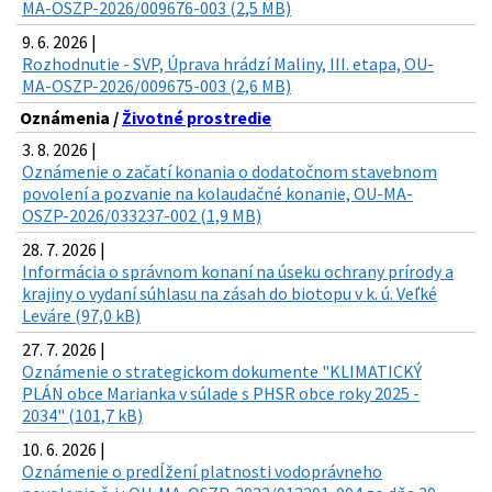
MA-OSZP-2026/009676-003 (2,5 MB)
9. 6. 2026 |
Rozhodnutie - SVP, Úprava hrádzí Maliny, III. etapa, OU-
MA-OSZP-2026/009675-003 (2,6 MB)
Oznámenia /
Životné prostredie
3. 8. 2026 |
Oznámenie o začatí konania o dodatočnom stavebnom
povolení a pozvanie na kolaudačné konanie, OU-MA-
OSZP-2026/033237-002 (1,9 MB)
28. 7. 2026 |
Informácia o správnom konaní na úseku ochrany prírody a
krajiny o vydaní súhlasu na zásah do biotopu v k. ú. Veľké
Leváre (97,0 kB)
27. 7. 2026 |
Oznámenie o strategickom dokumente "KLIMATICKÝ
PLÁN obce Marianka v súlade s PHSR obce roky 2025 -
2034" (101,7 kB)
10. 6. 2026 |
Oznámenie o predĺžení platnosti vodoprávneho