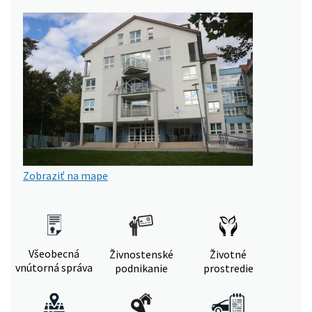
Zobraziť na mape
Všeobecná
Živnostenské
Životné
vnútorná správa
podnikanie
prostredie