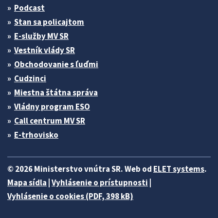
Podcast
Stan sa policajtom
E-služby MV SR
Vestník vlády SR
Obchodovanie s ľuďmi
Cudzinci
Miestna štátna správa
Vládny program ESO
Call centrum MV SR
E-trhovisko
© 2026 Ministerstvo vnútra SR. Web od
ELET systems
.
Mapa sídla
|
Vyhlásenie o prístupnosti
|
Vyhlásenie o cookies (PDF, 398 kB)