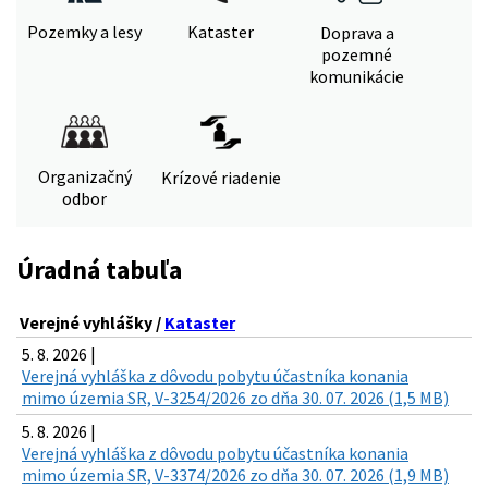
Pozemky a lesy
Kataster
Doprava a
pozemné
komunikácie
Organizačný
Krízové riadenie
odbor
Úradná tabuľa
Verejné vyhlášky /
Kataster
5. 8. 2026 |
Verejná vyhláška z dôvodu pobytu účastníka konania
mimo územia SR, V-3254/2026 zo dňa 30. 07. 2026 (1,5 MB)
5. 8. 2026 |
Verejná vyhláška z dôvodu pobytu účastníka konania
mimo územia SR, V-3374/2026 zo dňa 30. 07. 2026 (1,9 MB)