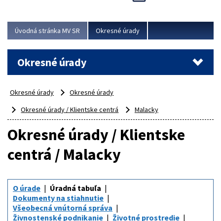
Novinky predstavili na...
Viac
Úvodná stránka MV SR
Okresné úrady
Okresné úrady
Okresné úrady
Okresné úrady
Okresné úrady / Klientske centrá
Malacky
Okresné úrady / Klientske
centrá / Malacky
O úrade
Úradná tabuľa
Dokumenty na stiahnutie
Všeobecná vnútorná správa
Živnostenské podnikanie
Životné prostredie