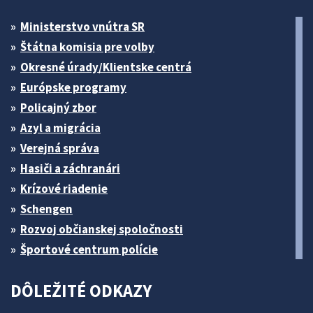
Ministerstvo vnútra SR
Štátna komisia pre volby
Okresné úrady/Klientske centrá
Európske programy
Policajný zbor
Azyl a migrácia
Verejná správa
Hasiči a záchranári
Krízové riadenie
Schengen
Rozvoj občianskej spoločnosti
Športové centrum polície
DÔLEŽITÉ ODKAZY