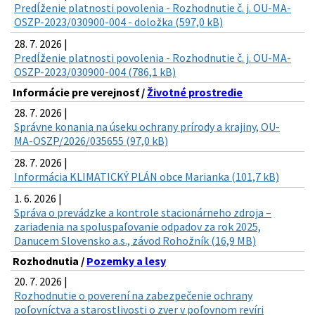
Predĺženie platnosti povolenia - Rozhodnutie č. j. OU-MA-
OSZP-2023/030900-004 - doložka (597,0 kB)
28. 7. 2026 |
Predĺženie platnosti povolenia - Rozhodnutie č. j. OU-MA-
OSZP-2023/030900-004 (786,1 kB)
Informácie pre verejnosť /
Životné prostredie
28. 7. 2026 |
Správne konania na úseku ochrany prírody a krajiny, OU-
MA-OSZP/2026/035655 (97,0 kB)
28. 7. 2026 |
Informácia KLIMATICKÝ PLÁN obce Marianka (101,7 kB)
1. 6. 2026 |
Správa o prevádzke a kontrole stacionárneho zdroja –
zariadenia na spoluspaľovanie odpadov za rok 2025,
Danucem Slovensko a.s., závod Rohožník (16,9 MB)
Rozhodnutia /
Pozemky a lesy
20. 7. 2026 |
Rozhodnutie o poverení na zabezpečenie ochrany
poľovníctva a starostlivosti o zver v poľovnom revíri