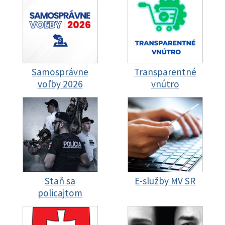
Samosprávne
Transparentné
voľby 2026
vnútro
Staň sa
E-služby MV SR
policajtom