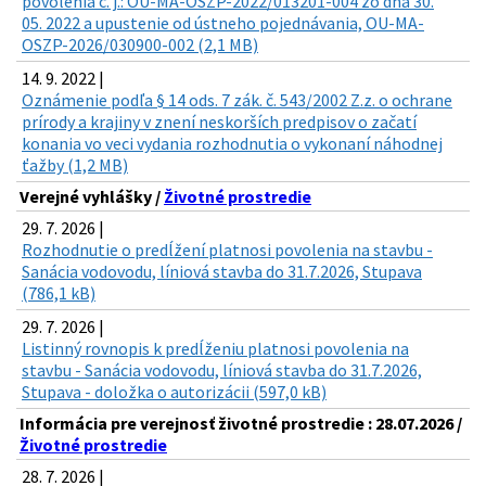
povolenia č. j.: OU-MA-OSZP-2022/013201-004 zo dňa 30.
05. 2022 a upustenie od ústneho pojednávania, OU-MA-
OSZP-2026/030900-002 (2,1 MB)
14. 9. 2022 |
Oznámenie podľa § 14 ods. 7 zák. č. 543/2002 Z.z. o ochrane
prírody a krajiny v znení neskorších predpisov o začatí
konania vo veci vydania rozhodnutia o vykonaní náhodnej
ťažby (1,2 MB)
Verejné vyhlášky /
Životné prostredie
29. 7. 2026 |
Rozhodnutie o predĺžení platnosi povolenia na stavbu -
Sanácia vodovodu, líniová stavba do 31.7.2026, Stupava
(786,1 kB)
29. 7. 2026 |
Listinný rovnopis k predĺženiu platnosi povolenia na
stavbu - Sanácia vodovodu, líniová stavba do 31.7.2026,
Stupava - doložka o autorizácii (597,0 kB)
Informácia pre verejnosť životné prostredie : 28.07.2026 /
Životné prostredie
28. 7. 2026 |