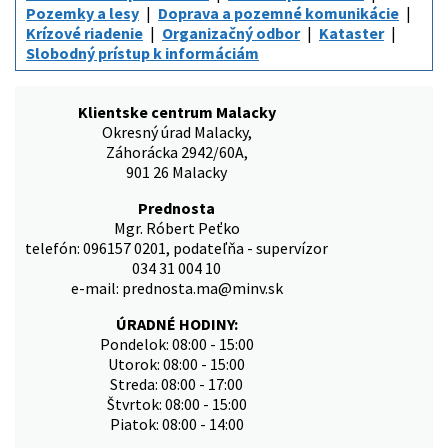
Pozemky a lesy
Doprava a pozemné komunikácie
Krízové riadenie
Organizačný odbor
Kataster
Slobodný prístup k informáciám
Klientske centrum Malacky
Okresný úrad Malacky,
Záhorácka 2942/60A,
901 26 Malacky
Prednosta
Mgr. Róbert Peťko
telefón: 096157 0201, podateľňa - supervízor
034 31 004 10
e-mail: prednosta.ma@minv.sk
ÚRADNÉ HODINY:
Pondelok: 08:00 - 15:00
Utorok: 08:00 - 15:00
Streda: 08:00 - 17:00
Štvrtok: 08:00 - 15:00
Piatok: 08:00 - 14:00