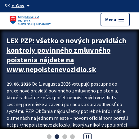
Preskocit na hlavný obsah
arrow_drop_down
SK
e-Gov
menu
Menu
Zastavit automatický posun upútavok
LEX PZP: všetko o nových pravidlách
kontroly povinného zmluvného
poistenia nájdete na
www.nepoistenevozidlo.sk
29. 06. 2026
Od 1. augusta 2026 vstupujú postupne do
praxe nové pravidlá povinného zmluvného poistenia,
ktoré radikálne znížia počet nepoistených vozidiel v
cestnej premávke a zavedú poriadok a spravodlivosť do
systému PZP. Občania nájdu všetky potrebné informácie
o zmenách na jednom mieste – novom oficiálnom portáli
https://nepoistenevozidlo.sk/, ktorý vznikol v spolupráci
Slovenskej kancelárie poisťovateľov (SKP), Slovenskej
pause_presentation
asociácie poisťovní (SLASPO) a Ministerstva vnútra SR.