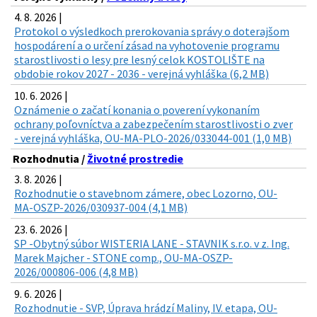
4. 8. 2026 |
Protokol o výsledkoch prerokovania správy o doterajšom
hospodárení a o určení zásad na vyhotovenie programu
starostlivosti o lesy pre lesný celok KOSTOLIŠTE na
obdobie rokov 2027 - 2036 - verejná vyhláška (6,2 MB)
10. 6. 2026 |
Oznámenie o začatí konania o poverení vykonaním
ochrany poľovníctva a zabezpečením starostlivosti o zver
- verejná vyhláška, OU-MA-PLO-2026/033044-001 (1,0 MB)
Rozhodnutia /
Životné prostredie
3. 8. 2026 |
Rozhodnutie o stavebnom zámere, obec Lozorno, OU-
MA-OSZP-2026/030937-004 (4,1 MB)
23. 6. 2026 |
SP -Obytný súbor WISTERIA LANE - STAVNIK s.r.o. v z. Ing.
Marek Majcher - STONE comp., OU-MA-OSZP-
2026/000806-006 (4,8 MB)
9. 6. 2026 |
Rozhodnutie - SVP, Úprava hrádzí Maliny, IV. etapa, OU-