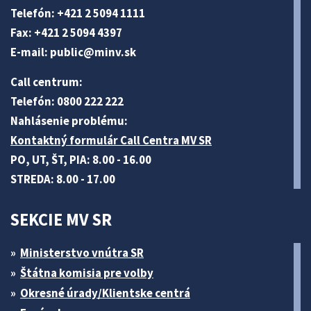
Telefón: +421 2 5094 1111
Fax: +421 2 5094 4397
E-mail:
public@minv
.sk
Call centrum:
Telefón: 0800 222 222
Nahlásenie problému:
Kontaktný formulár Call Centra MV SR
PO, UT, ŠT, PIA: 8.00 - 16.00
STREDA: 8.00 - 17.00
SEKCIE MV SR
Ministerstvo vnútra SR
Štátna komisia pre volby
Okresné úrady/Klientske centrá