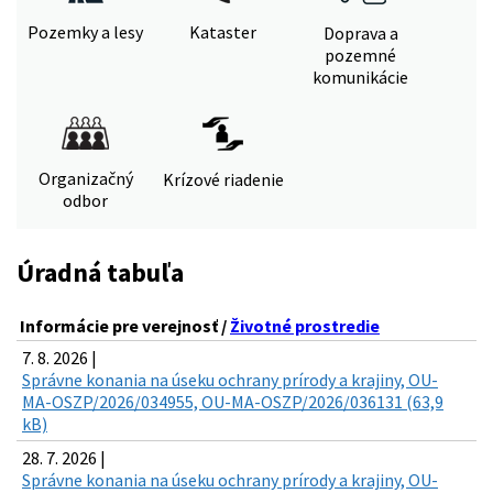
Pozemky a lesy
Kataster
Doprava a
pozemné
komunikácie
Organizačný
Krízové riadenie
odbor
Úradná tabuľa
Informácie pre verejnosť /
Životné prostredie
7. 8. 2026 |
Správne konania na úseku ochrany prírody a krajiny, OU-
MA-OSZP/2026/034955, OU-MA-OSZP/2026/036131 (63,9
kB)
28. 7. 2026 |
Správne konania na úseku ochrany prírody a krajiny, OU-