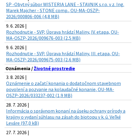
SP -Obytný súbor WISTERIA LANE - STAVNIK s.r.o. v z. Ing.
Marek Majcher - STONE comp., OU-MA-OSZP-
2026/000806-006 (4,8 MB)
9. 6. 2026 |
Rozhodnutie - SVP, Úprava hrádzí Maliny, IV. etapa, OU-
MA-OSZP-2026/009676-003 (2,5 MB)
9. 6. 2026 |
Rozhodnutie - SVP, Úprava hrádzí Maliny, III. etapa, OU-
MA-OSZP-2026/009675-003 (2,6 MB)
Oznámenia /
Životné prostredie
3. 8. 2026 |
Oznámenie o začatí konania o dodatočnom stavebnom
povolení a pozvanie na kolaudačné konanie, OU-MA-
OSZP-2026/033237-002 (1,9 MB)
28. 7. 2026 |
Informácia o správnom konaní na úseku ochrany prírody a
krajiny o vydaní súhlasu na zásah do biotopu v k. ú. Veľké
Leváre (97,0 kB)
27. 7. 2026 |