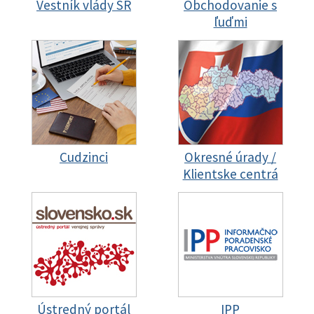
Vestník vlády SR
Obchodovanie s
ľuďmi
Cudzinci
Okresné úrady /
Klientske centrá
Ústredný portál
IPP