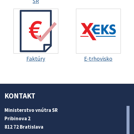
SR
Faktúry
E-trhovisko
KONTAKT
Ministerstvo vnútra SR
Pribinova 2
812 72 Bratislava