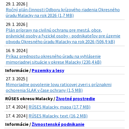
29. 1. 2026 |
Ročný plán činnosti Odboru krízového riadenia Okresného
úradu Malacky na rok 2026 (1,7 MB)
29. 1. 2026 |
Plán prípravy na civilnú ochranu pre mestá, obce,
právnické osoby a fyzické osoby - podnikateľov pre územie
obvodu Okresného úradu Malacky na rok 2026 (506,9 kB)
16. 9. 2024 |
Príkaz prednostu okresného úradu na vyhlásenie
mimoriadnej situácie v okrese Malacky (230,4 kB)
Informácie /
Pozemky a lesy
27. 3. 2025 |
Mimoriadne povolenie lovu raticovej zveri s príznakmi
ochorenia SLAK v čase ochrany (1,5 MB)
RÚSES okresu Malacky /
Životné prostredie
17. 4. 2024 |
RÚSES Malacky, mapa (17,7 MB)
17. 4. 2024 |
RÚSES Malacky, text (16,2 MB)
Informácie /
Živnostenské podnikanie