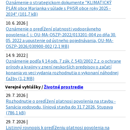
Oznámenie o strategickom dokumente "KLIMATICKÝ
PLÁN obce Marianka v súlade s PHSR obce roky 2025 -
2034" (101,7 kB)
10. 6. 2026 |
Oznámenie o predĺžení platnosti vodoprávneho
povolenia č. j.: OU-MA-OSZP-2022/013201-004 zo dňa 30.
05. 2022 a upustenie od ústneho pojednávania, OU-MA-
OSZP-2026/030900-002 (2,1 MB)
14. 9. 2022 |
Oznámenie podľa § 14 ods. 7 zák. č. 543/2002 Z.z. o ochrane
prírody a krajiny v znení neskorších predpisov o začatí
konania vo veci vydania rozhodnutia o vykonaní náhodnej
ťažby (1,2 MB)
Verejné vyhlášky /
Životné prostredie
29. 7. 2026 |
Rozhodnutie o predĺžení platnosi povolenia na stavbu -
Sanácia vodovodu, líniová stavba do 31.7.2026, Stupava
(786,1 kB)
29. 7. 2026 |
Listinný rovnopis k predĺženiu platnosi povolenia na