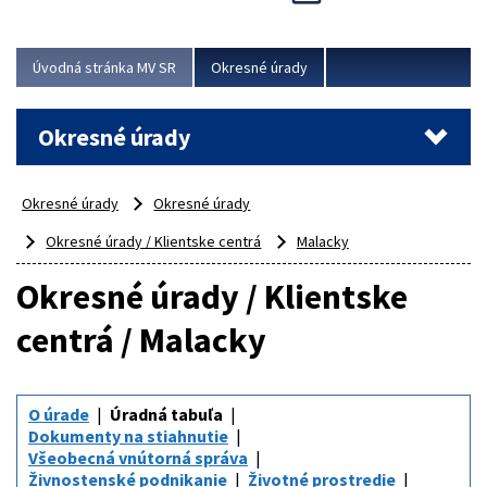
Novinky predstavili na...
Viac
Úvodná stránka MV SR
Okresné úrady
Okresné úrady
Okresné úrady
Okresné úrady
Okresné úrady / Klientske centrá
Malacky
Okresné úrady / Klientske
centrá / Malacky
O úrade
Úradná tabuľa
Dokumenty na stiahnutie
Všeobecná vnútorná správa
Živnostenské podnikanie
Životné prostredie