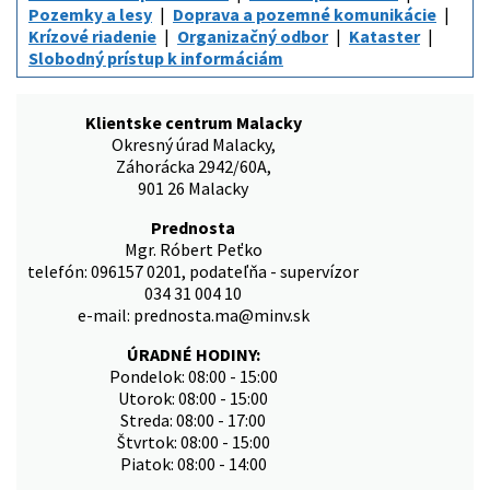
Pozemky a lesy
Doprava a pozemné komunikácie
Krízové riadenie
Organizačný odbor
Kataster
Slobodný prístup k informáciám
Klientske centrum Malacky
Okresný úrad Malacky,
Záhorácka 2942/60A,
901 26 Malacky
Prednosta
Mgr. Róbert Peťko
telefón: 096157 0201, podateľňa - supervízor
034 31 004 10
e-mail: prednosta.ma@minv.sk
ÚRADNÉ HODINY:
Pondelok: 08:00 - 15:00
Utorok: 08:00 - 15:00
Streda: 08:00 - 17:00
Štvrtok: 08:00 - 15:00
Piatok: 08:00 - 14:00