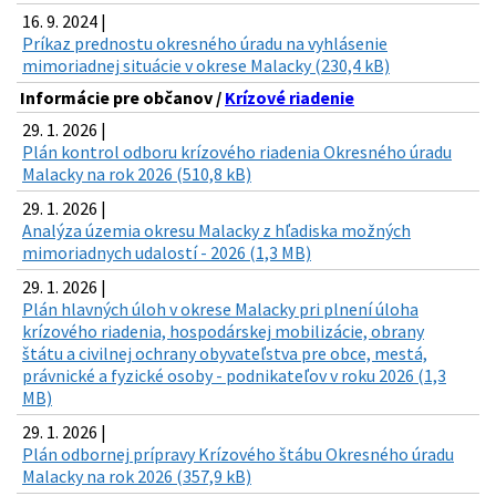
16. 9. 2024 |
Príkaz prednostu okresného úradu na vyhlásenie
mimoriadnej situácie v okrese Malacky (230,4 kB)
Informácie pre občanov /
Krízové riadenie
29. 1. 2026 |
Plán kontrol odboru krízového riadenia Okresného úradu
Malacky na rok 2026 (510,8 kB)
29. 1. 2026 |
Analýza územia okresu Malacky z hľadiska možných
mimoriadnych udalostí - 2026 (1,3 MB)
29. 1. 2026 |
Plán hlavných úloh v okrese Malacky pri plnení úloha
krízového riadenia, hospodárskej mobilizácie, obrany
štátu a civilnej ochrany obyvateľstva pre obce, mestá,
právnické a fyzické osoby - podnikateľov v roku 2026 (1,3
MB)
29. 1. 2026 |
Plán odbornej prípravy Krízového štábu Okresného úradu
Malacky na rok 2026 (357,9 kB)