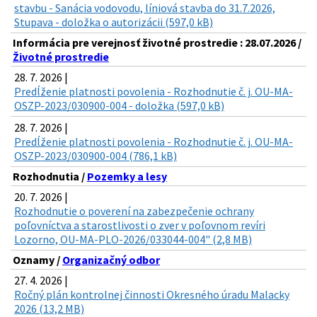
stavbu - Sanácia vodovodu, líniová stavba do 31.7.2026,
Stupava - doložka o autorizácii (597,0 kB)
Informácia pre verejnosť životné prostredie : 28.07.2026 /
Životné prostredie
28. 7. 2026 |
Predĺženie platnosti povolenia - Rozhodnutie č. j. OU-MA-
OSZP-2023/030900-004 - doložka (597,0 kB)
28. 7. 2026 |
Predĺženie platnosti povolenia - Rozhodnutie č. j. OU-MA-
OSZP-2023/030900-004 (786,1 kB)
Rozhodnutia /
Pozemky a lesy
20. 7. 2026 |
Rozhodnutie o poverení na zabezpečenie ochrany
poľovníctva a starostlivosti o zver v poľovnom revíri
Lozorno, OU-MA-PLO-2026/033044-004" (2,8 MB)
Oznamy /
Organizačný odbor
27. 4. 2026 |
Ročný plán kontrolnej činnosti Okresného úradu Malacky
2026 (13,2 MB)