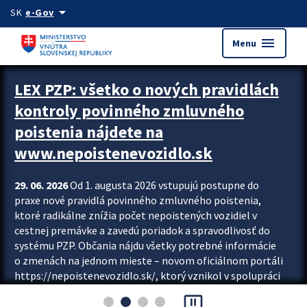
Preskocit na hlavný obsah
arrow_drop_down
SK
e-Gov
menu
Menu
Zastavit automatický posun upútavok
LEX PZP: všetko o nových pravidlách
kontroly povinného zmluvného
poistenia nájdete na
www.nepoistenevozidlo.sk
29. 06. 2026
Od 1. augusta 2026 vstupujú postupne do
praxe nové pravidlá povinného zmluvného poistenia,
ktoré radikálne znížia počet nepoistených vozidiel v
cestnej premávke a zavedú poriadok a spravodlivosť do
systému PZP. Občania nájdu všetky potrebné informácie
o zmenách na jednom mieste – novom oficiálnom portáli
https://nepoistenevozidlo.sk/, ktorý vznikol v spolupráci
Slovenskej kancelárie poisťovateľov (SKP), Slovenskej
pause_presentation
asociácie poisťovní (SLASPO) a Ministerstva vnútra SR.