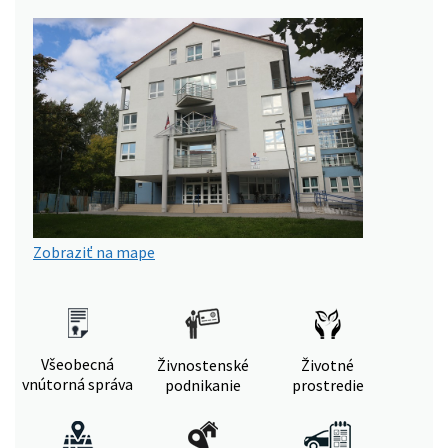
Zobraziť na mape
Všeobecná
Živnostenské
Životné
vnútorná správa
podnikanie
prostredie