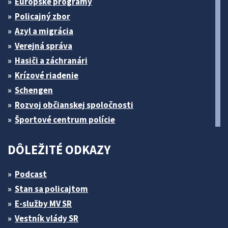
Európske programy
Policajný zbor
Azyl a migrácia
Verejná správa
Hasiči a záchranári
Krízové riadenie
Schengen
Rozvoj občianskej spoločnosti
Športové centrum polície
DÔLEŽITÉ ODKAZY
Podcast
Stan sa policajtom
E-služby MV SR
Vestník vlády SR