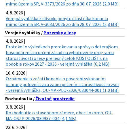
mimo územia SR, V-3373/2026 zo dňa 30. 07. 2026 (2,0 MB)
4. 8. 2026 |
Verejná vyhláška z dôvodu pobytu účastníka konania
mimo územia SR, V-3033/2026 zo dňa 28. 07. 2026 (2,8 MB)
Verejné vyhlášky /
Pozemky a lesy
4. 8. 2026 |
Protokol o výsledkoch prerokovania správy o doterajšom
hospodárení a o určení zásad na vyhotovenie programu
starostlivosti o lesy pre lesný celok KOSTOLIŠTE na
obdobie rokov 2027 - 2036 - verejná vyhláška (6,2 MB)
10. 6. 2026 |
Oznámenie o začatí konania o poverení vykonaním
ochrany poľovníctva a zabezpečením starostlivosti o zver
- verejná vyhláška, OU-MA-PLO-2026/033044-001 (1,0 MB)
Rozhodnutia /
Životné prostredie
3. 8. 2026 |
Rozhodnutie o stavebnom zámere, obec Lozorno, OU-
MA-OSZP-2026/030937-004 (4,1 MB)
23. 6. 2026 |