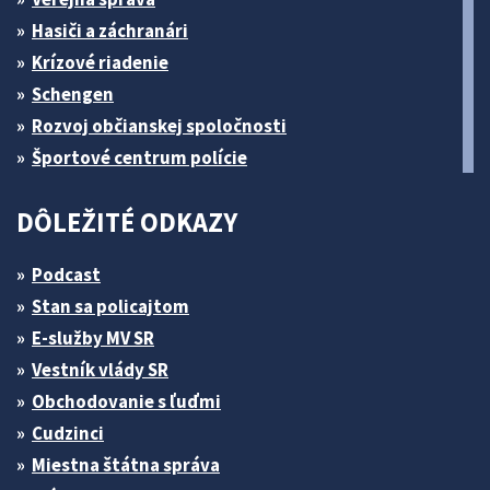
Hasiči a záchranári
Krízové riadenie
Schengen
Rozvoj občianskej spoločnosti
Športové centrum polície
DÔLEŽITÉ ODKAZY
Podcast
Stan sa policajtom
E-služby MV SR
Vestník vlády SR
Obchodovanie s ľuďmi
Cudzinci
Miestna štátna správa