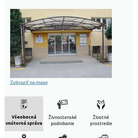
Zobraziť na mape
Všeobecná
Živnostenské
Životné
vnútorná správa
podnikanie
prostredie