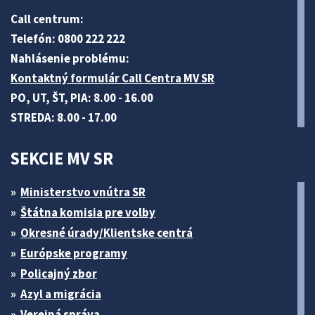
Call centrum:
Telefón: 0800 222 222
Nahlásenie problému:
Kontaktný formulár Call Centra MV SR
PO, UT, ŠT, PIA: 8.00 - 16.00
STREDA: 8.00 - 17.00
SEKCIE MV SR
Ministerstvo vnútra SR
Štátna komisia pre volby
Okresné úrady/Klientske centrá
Európske programy
Policajný zbor
Azyl a migrácia
Verejná správa