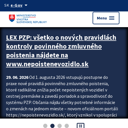
Preskocit na hlavný obsah
arrow_drop_down
SK
e-Gov
menu
Menu
Zastavit automatický posun upútavok
LEX PZP: všetko o nových pravidlách
kontroly povinného zmluvného
poistenia nájdete na
www.nepoistenevozidlo.sk
29. 06. 2026
Od 1. augusta 2026 vstupujú postupne do
praxe nové pravidlá povinného zmluvného poistenia,
ktoré radikálne znížia počet nepoistených vozidiel v
cestnej premávke a zavedú poriadok a spravodlivosť do
systému PZP. Občania nájdu všetky potrebné informácie
o zmenách na jednom mieste – novom oficiálnom portáli
https://nepoistenevozidlo.sk/, ktorý vznikol v spolupráci
Slovenskej kancelárie poisťovateľov (SKP), Slovenskej
pause_presentation
asociácie poisťovní (SLASPO) a Ministerstva vnútra SR.