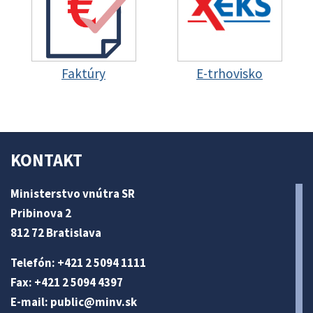
Faktúry
E-trhovisko
KONTAKT
Ministerstvo vnútra SR
Pribinova 2
812 72 Bratislava
Telefón: +421 2 5094 1111
Fax: +421 2 5094 4397
E-mail:
public@minv
.sk