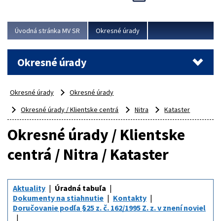
Novinky predstavili na...
Viac
Úvodná stránka MV SR
Okresné úrady
Okresné úrady
Okresné úrady
Okresné úrady
Okresné úrady / Klientske centrá
Nitra
Kataster
Okresné úrady / Klientske
centrá / Nitra / Kataster
Aktuality
Úradná tabuľa
Dokumenty na stiahnutie
Kontakty
Doručovanie podľa §25 z. č. 162/1995 Z. z. v znení noviel