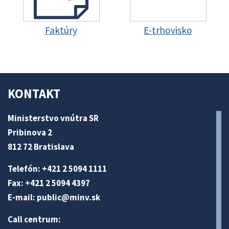
Faktúry
E-trhovisko
KONTAKT
Ministerstvo vnútra SR
Pribinova 2
812 72 Bratislava
Telefón: +421 2 5094 1111
Fax: +421 2 5094 4397
E-mail:
public@minv
.sk
Call centrum: