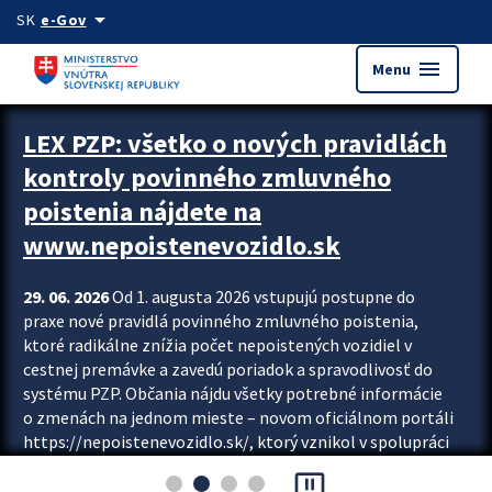
Preskocit na hlavný obsah
arrow_drop_down
SK
e-Gov
menu
Menu
Zastavit automatický posun upútavok
LEX PZP: všetko o nových pravidlách
kontroly povinného zmluvného
poistenia nájdete na
www.nepoistenevozidlo.sk
29. 06. 2026
Od 1. augusta 2026 vstupujú postupne do
praxe nové pravidlá povinného zmluvného poistenia,
ktoré radikálne znížia počet nepoistených vozidiel v
cestnej premávke a zavedú poriadok a spravodlivosť do
systému PZP. Občania nájdu všetky potrebné informácie
o zmenách na jednom mieste – novom oficiálnom portáli
https://nepoistenevozidlo.sk/, ktorý vznikol v spolupráci
Slovenskej kancelárie poisťovateľov (SKP), Slovenskej
pause_presentation
asociácie poisťovní (SLASPO) a Ministerstva vnútra SR.