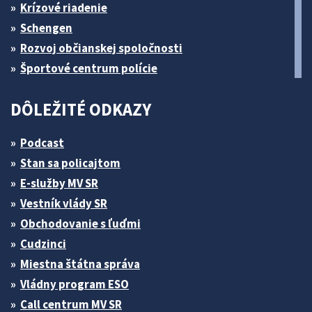
Krízové riadenie
Schengen
Rozvoj občianskej spoločnosti
Športové centrum polície
DÔLEŽITÉ ODKAZY
Podcast
Stan sa policajtom
E-služby MV SR
Vestník vlády SR
Obchodovanie s ľuďmi
Cudzinci
Miestna štátna správa
Vládny program ESO
Call centrum MV SR