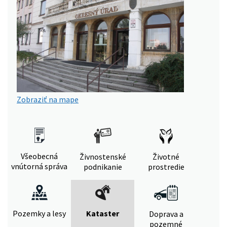
Zobraziť na mape
Všeobecná
Živnostenské
Životné
vnútorná správa
podnikanie
prostredie
Pozemky a lesy
Kataster
Doprava a
pozemné