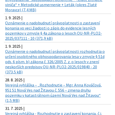
viniča“ + Metodické usmernenie + Leták (okres Zlaté
Moravce) (7,4 MB)
1. 9. 2025 |
Oznámenie o nadobudnutí právoplatnosti o zastavení
konania vo veci žiadosti o zápis do evidencie lesných
pozemkov v zmysle § 4a zákona o lesoch OU-NR-PLO2-
2025/037111 - 10 (371,9 kB)
1. 9. 2025 |
Oznámenie o nadobudnutí právoplatnosti rozhodnutia o
určení osobitného obhospodarovania lesa v zmysle § 51d
ods. 6 písm. b) zákona č. 326/2005 Z. z. o lesoch v znení
neskorších predpisov OU-NR-PLO2-2025/019840 - 20
(373,5 kB)
28. 8. 2025 |
Verejná vyhláška – „Rozhodnutie – Mgr. Anna Kováčová,
951 51 Nová Ves nad Žitavou č. 556 – zmena druhu
pozemku v katastrálnom území Nová Ves nad Žitavou“
(1,5 MB)
31. 7. 2025 |
Verejná vyhláška - Rozhodnutie o zastavení konania, č.j.