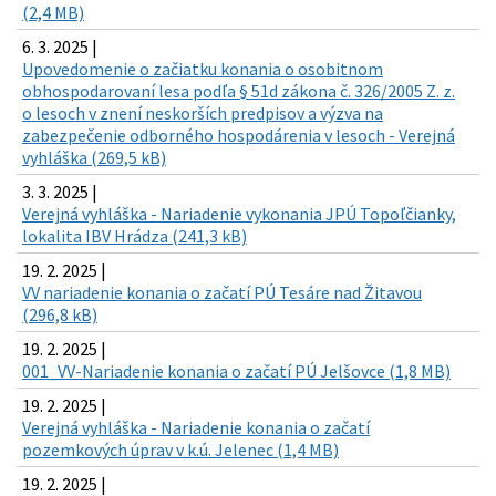
(2,4 MB)
6. 3. 2025 |
Upovedomenie o začiatku konania o osobitnom
obhospodarovaní lesa podľa § 51d zákona č. 326/2005 Z. z.
o lesoch v znení neskorších predpisov a výzva na
zabezpečenie odborného hospodárenia v lesoch - Verejná
vyhláška (269,5 kB)
3. 3. 2025 |
Verejná vyhláška - Nariadenie vykonania JPÚ Topoľčianky,
lokalita IBV Hrádza (241,3 kB)
19. 2. 2025 |
VV nariadenie konania o začatí PÚ Tesáre nad Žitavou
(296,8 kB)
19. 2. 2025 |
001_VV-Nariadenie konania o začatí PÚ Jelšovce (1,8 MB)
19. 2. 2025 |
Verejná vyhláška - Nariadenie konania o začatí
pozemkových úprav v k.ú. Jelenec (1,4 MB)
19. 2. 2025 |