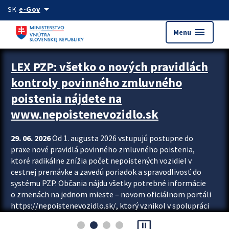
Preskocit na hlavný obsah
arrow_drop_down
SK
e-Gov
menu
Menu
Zastavit automatický posun upútavok
LEX PZP: všetko o nových pravidlách
kontroly povinného zmluvného
poistenia nájdete na
www.nepoistenevozidlo.sk
29. 06. 2026
Od 1. augusta 2026 vstupujú postupne do
praxe nové pravidlá povinného zmluvného poistenia,
ktoré radikálne znížia počet nepoistených vozidiel v
cestnej premávke a zavedú poriadok a spravodlivosť do
systému PZP. Občania nájdu všetky potrebné informácie
o zmenách na jednom mieste – novom oficiálnom portáli
https://nepoistenevozidlo.sk/, ktorý vznikol v spolupráci
Slovenskej kancelárie poisťovateľov (SKP), Slovenskej
pause_presentation
asociácie poisťovní (SLASPO) a Ministerstva vnútra SR.