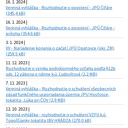
16. 1. 2024 |
Verejná vyhláška - Rozhodnutie o povolení - JPÚ Čifáre
(345,4 kB)
16. 1. 2024 |
Verejná vyhláška - Rozhodnutie o povolení - JPÚ Čifáre -
príloha (354,6 kB)
3. 1. 2024 |
VV - Nariadenie konania o začatí JPÚ Opatovce (okr. ZM)
(259,5 kB)
11. 12. 2023 |
Rozhodnutie o vzniku podnájomného vzťahu podľa §12b
ods. 12 zákona o nájme k.ú. Ľudovítová (2,2 MB)
7. 11. 2023 |
Verejná vyhláška – Rozhodnutie o schválení všeobecných
zásad funkčného usporiadania územia JPU Hosťovce,
lokalita „Lúka pri ČOV (2,9 MB)
12. 10. 2023 |
Verejná vyhláška - rozhodnutie o schválení VZFU k.ú.
Topoľčianky lokalita IBV HRÁDZA (270,0 kB)