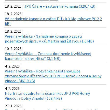
18. 2. 2026 |
JPÚ Čifáre – zastavenie konania (320,7 kB)
18. 2. 2026 |
VV-nariadenie konania o začatí PÚ v k.ú. Mojmírovce (912,2
kB)
18. 2. 2026 |
Verejná vyhláška - Nariadenie konania o začatí
pozemkových úprav v k.ú. Martin nad Žitavou (1,6 MB)
10. 2. 2026 |
Verejná vyhláška – „Zmena a doplnenie k vyhlásenej
karanténe - okres Nitra“ (3,1 MB)
4. 2. 2026 |
Verejná vyhláška – Pozvánka na ustanovujúce
zhromaždenie účastníkov JPÚ POS Horný Vinodol a Dolný
Vinodol (461,9 kB)
4. 2. 2026 |
Návrh stanov združenia účastníkov JPÚ POS Horný
Vinodol a Dolný Vinodol (159,4 kB)
27. 1. 2026 |