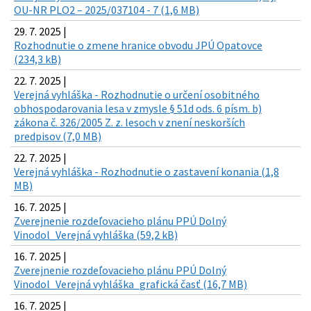
OU-NR PLO2 – 2025/037104 - 7 (1,6 MB)
29. 7. 2025 |
Rozhodnutie o zmene hranice obvodu JPÚ Opatovce
(234,3 kB)
22. 7. 2025 |
Verejná vyhláška - Rozhodnutie o určení osobitného
obhospodarovania lesa v zmysle § 51d ods. 6 písm. b)
zákona č. 326/2005 Z. z. lesoch v znení neskorších
predpisov (7,0 MB)
22. 7. 2025 |
Verejná vyhláška - Rozhodnutie o zastavení konania (1,8
MB)
16. 7. 2025 |
Zverejnenie rozdeľovacieho plánu PPÚ Dolný
Vinodol_Verejná vyhláška (59,2 kB)
16. 7. 2025 |
Zverejnenie rozdeľovacieho plánu PPÚ Dolný
Vinodol_Verejná vyhláška_grafická časť (16,7 MB)
16. 7. 2025 |