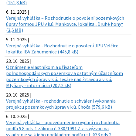
(151,8 kB)
6. 11. 2025 |
Verejná vyhláška – Rozhodnutie o povolení pozemkových
úprav formou JPU v k.ú. Mankovce, lokalita „Druhé hony“
(3,5 MB)
5. 11. 2025 |
Verejná vyhláška - Rozhodnutie o povolení JPU Velčice,
lokalita IBV Zahumenice (445,8 kB)
23. 10. 2025 |
Oznámenie vlastníkom a užívateľom
poľnohospodárskych pozemkov a ostatným účastníkom
pozemkových úprav v k.ú. Tesáre nad Žitavou a v k.ú.
Mlyňany - informácia (202,2 kB)
20. 10. 2025 |
Verejná vyhláška - rozhodnutie o schválení vykonania
projektu pozemkových úprav v k.ú. Choča (579,6 kB)
6. 10. 2025 |
Verejná vyhláška – upovedomenie o vydaní rozhodnutia
podľa § 8 ods. 1 zákona č. 330/1991 Z.z. s výzvou na
vyjadrenie sa k jeho podkladom podľa ust. §33 ods.2