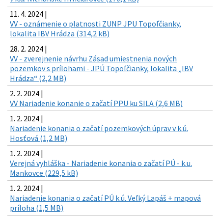
11. 4. 2024 |
VV - oznámenie o platnosti ZUNP JPU Topoľčianky,
lokalita IBV Hrádza (314,2 kB)
28. 2. 2024 |
VV - zverejnenie návrhu Zásad umiestnenia nových
pozemkov s prílohami - JPÚ Topoľčianky, lokalita „IBV
Hrádza“ (2,2 MB)
2. 2. 2024 |
VV Nariadenie konanie o začatí PPU ku SILA (2,6 MB)
1. 2. 2024 |
Nariadenie konania o začatí pozemkových úprav v k.ú.
Hosťová (1,2 MB)
1. 2. 2024 |
Verejná vyhláška - Nariadenie konania o začatí PÚ - k.u.
Mankovce (229,5 kB)
1. 2. 2024 |
Nariadenie konania o začatí PÚ k.ú. Veľký Lapáš + mapová
príloha (1,5 MB)