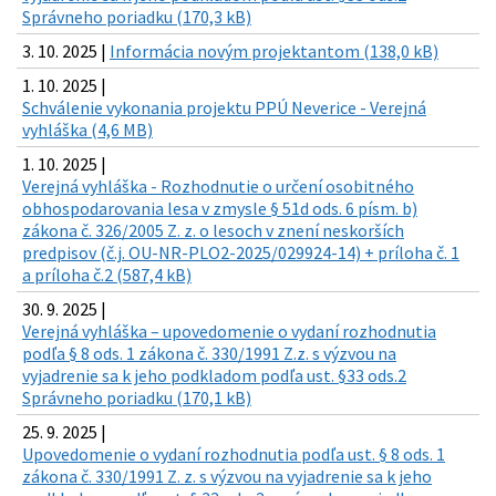
Správneho poriadku (170,3 kB)
3. 10. 2025 |
Informácia novým projektantom (138,0 kB)
1. 10. 2025 |
Schválenie vykonania projektu PPÚ Neverice - Verejná
vyhláška (4,6 MB)
1. 10. 2025 |
Verejná vyhláška - Rozhodnutie o určení osobitného
obhospodarovania lesa v zmysle § 51d ods. 6 písm. b)
zákona č. 326/2005 Z. z. o lesoch v znení neskorších
predpisov (č.j. OU-NR-PLO2-2025/029924-14) + príloha č. 1
a príloha č.2 (587,4 kB)
30. 9. 2025 |
Verejná vyhláška – upovedomenie o vydaní rozhodnutia
podľa § 8 ods. 1 zákona č. 330/1991 Z.z. s výzvou na
vyjadrenie sa k jeho podkladom podľa ust. §33 ods.2
Správneho poriadku (170,1 kB)
25. 9. 2025 |
Upovedomenie o vydaní rozhodnutia podľa ust. § 8 ods. 1
zákona č. 330/1991 Z. z. s výzvou na vyjadrenie sa k jeho