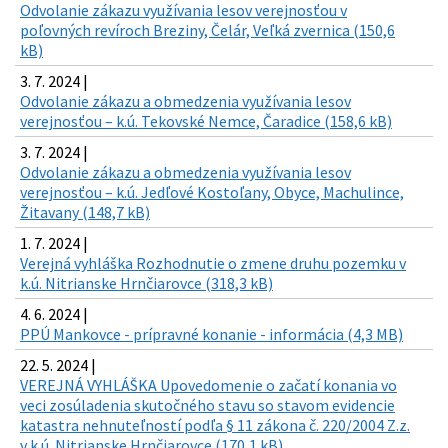
Odvolanie zákazu využívania lesov verejnosťou v
poľovných revíroch Breziny, Čelár, Veľká zvernica (150,6
kB)
3. 7. 2024 |
Odvolanie zákazu a obmedzenia využívania lesov
verejnosťou – k.ú. Tekovské Nemce, Čaradice (158,6 kB)
3. 7. 2024 |
Odvolanie zákazu a obmedzenia využívania lesov
verejnosťou – k.ú. Jedľové Kostoľany, Obyce, Machulince,
Žitavany (148,7 kB)
1. 7. 2024 |
Verejná vyhláška Rozhodnutie o zmene druhu pozemku v
k.ú. Nitrianske Hrnčiarovce (318,3 kB)
4. 6. 2024 |
PPÚ Mankovce - prípravné konanie - informácia (4,3 MB)
22. 5. 2024 |
VEREJNÁ VYHLÁŠKA Upovedomenie o začatí konania vo
veci zosúladenia skutočného stavu so stavom evidencie
katastra nehnuteľností podľa § 11 zákona č. 220/2004 Z.z.
v k.ú. Nitrianske Hrnčiarovce (170,1 kB)