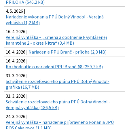
PRILOHA (546,2 kB)
4. 5. 2026 |
Nariadenie vykonania PPÚ Dolný Vinodol - Verejná
vyhláška (1,2 MB)
16. 4. 2026 |
Verejná vyhláška – „Zmena a doplnenie k vyhlásenej
karanténe 2 - okres Nitra“ (3,4 MB)
16. 4. 2026 |
Nariadenie PPU Branč - príloha (2,3 MB)
16. 4. 2026 |
Rozhodnutie o nariadení PPU Branč-§8 (259,7 kB)
31. 3. 2026 |
Schválenie rozdeľovacieho plánu PPÚ Dolný Vinodol-
grafika (16,7 MB)
31. 3. 2026 |
Schválenie rozdeľovacieho plánu PPÚ Dolný Vinodol -
Verejná vyhláška (186,5 kB)
24. 3. 2026 |
Verejná vyhláška – nariadenie prípravného konania JPÚ
POS Čakajovce (1,1 MB)