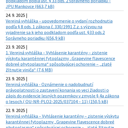
podkladom podľa ust. § 33 ods. 2 správneho poriadku –
JPU Mankovce (663,7 kB)
24. 9. 2025 |
Verejná vyhláška – upovedomenie o vydaní rozhodnutia
podľa § 8 ods. 1 zákona č. 330/1991 Z.z. s výzvou na
vyjadrenie sa k jeho podkladom podľa ust. §33 ods.2
Správneho poriadku (656,9 kB)
23. 9. 2025 |
1. Verejná vyhláška – Vyhlásenie karantény – zistenie
výskytu karanténnej fytoplazmy „Grapevine flavescence
dobreé phytoplasma“ spôsobujúcej ochorenie – „zlaté
žltnutie viniča“ (7,6 MB)
23. 9. 2025 |
Verejná vyhláška - Oznámenie o nadobudnutí
právoplatnosti o zastavení konania vo veci žiadosti o
zápis do evidencie lesných pozemkov v zmysle § 4a zákona
o lesoch.( OU-NR-PLO2-2025/037104 – 11) (150,5 kB)
22. 9. 2025 |
Verejná vyhláška – Vyhlásenie karantény – zistenie výskytu
karanténnej fytoplazmy „Grapevine flavescence dobreé
phytoplasma“ spôsobujúcej ochorenie – „zlaté žltnutie