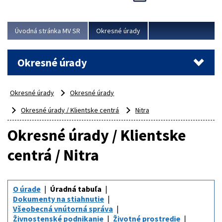
Novinky predstavili na...
Viac
Úvodná stránka MV SR
Okresné úrady
Okresné úrady
Okresné úrady
Okresné úrady
Okresné úrady / Klientske centrá
Nitra
Okresné úrady / Klientske
centrá / Nitra
O úrade
Úradná tabuľa
Dokumenty na stiahnutie
Všeobecná vnútorná správa
Živnostenské podnikanie
Životné prostredie