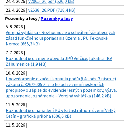
24. 4. 2026 |
V2065_26.pdf (526,0 kB)
23. 4. 2026 |
v2538_26.PDF (718,4 kB)
Pozemky a lesy /
Pozemky a lesy
5. 8. 2026 |
Verejná vyhláška - Rozhodnutie o schválení všeobecných
zásad funkčného usporiadania územia JPÚ Tekovské
Nemce (665,3 kB)
7. 7. 2026 |
Rozhodnutie o zmene obvodu JPÚ Velčice, lokalita IBV
Záhumenice (1,9 MB)
10. 6. 2026 |
Upovedomenie o začatí konania podľa § 4a ods. 3 písm. c)
zákona č. 326/2005 Z. z. o lesoch v znení neskorších
predpisov o zápise do evidencie lesných pozemkov, výzva,
upozornenie, oznámenie – Verejná vyhláška (146,2 kB)
11. 5. 2026 |
Rozhodnutie o nariadení PÚ v katastrálnom území Veľký
Cetín - grafická príloha (606,6 kB)
11. 5. 2026 |