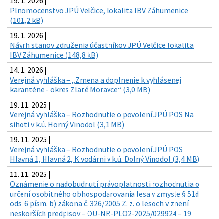
19. 1. 2026 |
Plnomocenstvo JPÚ Velčice, lokalita IBV Záhumenice
(101,2 kB)
19. 1. 2026 |
Návrh stanov združenia účastníkov JPÚ Velčice lokalita
IBV Záhumenice (148,8 kB)
14. 1. 2026 |
Verejná vyhláška – „Zmena a doplnenie k vyhlásenej
karanténe - okres Zlaté Moravce“ (3,0 MB)
19. 11. 2025 |
Verejná vyhláška – Rozhodnutie o povolení JPÚ POS Na
sihoti v k.ú. Horný Vinodol (3,1 MB)
19. 11. 2025 |
Verejná vyhláška – Rozhodnutie o povolení JPÚ POS
Hlavná 1, Hlavná 2, K vodárni v k.ú. Dolný Vinodol (3,4 MB)
11. 11. 2025 |
Oznámenie o nadobudnutí právoplatnosti rozhodnutia o
určení osobitného obhospodarovania lesa v zmysle § 51d
ods. 6 písm. b) zákona č. 326/2005 Z. z. o lesoch v znení
neskorších predpisov – OU-NR-PLO2-2025/029924 – 19