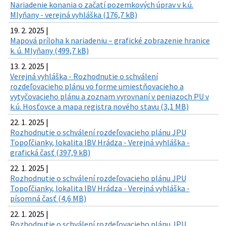
Nariadenie konania o začatí pozemkových úprav v k.ú.
Mlyňany - verejná vyhláška (176,7 kB)
19. 2. 2025 |
Mapová príloha k nariadeniu – grafické zobrazenie hranice
k. ú. Mlyňany (499,7 kB)
13. 2. 2025 |
Verejná vyhláška - Rozhodnutie o schválení
rozdeľovacieho plánu vo forme umiestňovacieho a
vytyčovacieho plánu a zoznam vyrovnaní v peniazoch PU v
k.ú. Hosťovce a mapa registra nového stavu (3,1 MB)
22. 1. 2025 |
Rozhodnutie o schválení rozdeľovacieho plánu JPU
Topoľčianky, lokalita IBV Hrádza - Verejná vyhláška -
grafická časť (397,9 kB)
22. 1. 2025 |
Rozhodnutie o schválení rozdeľovacieho plánu JPU
Topoľčianky, lokalita IBV Hrádza - Verejná vyhláška -
písomná časť (4,6 MB)
22. 1. 2025 |
Rozhodnutie o schválení rozdeľovacieho plánu JPU