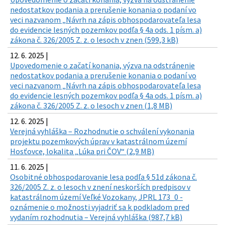
nedostatkov podania a prerušenie konania o podaní vo
veci nazvanom „Návrh na zápis obhospodarovateľa lesa
do evidencie lesných pozemkov podľa § 4a ods. 1 písm. a)
zákona č. 326/2005 Z. z. o lesoch v znen (599,3 kB)
12. 6. 2025 |
Upovedomenie o začatí konania, výzva na odstránenie
nedostatkov podania a prerušenie konania o podaní vo
veci nazvanom „Návrh na zápis obhospodarovateľa lesa
do evidencie lesných pozemkov podľa § 4a ods. 1 písm. a)
zákona č. 326/2005 Z. z. o lesoch v znen (1,8 MB)
12. 6. 2025 |
Verejná vyhláška – Rozhodnutie o schválení vykonania
projektu pozemkových úprav v katastrálnom území
Hosťovce, lokalita „Lúka pri ČOV“ (2,9 MB)
11. 6. 2025 |
Osobitné obhospodarovanie lesa podľa § 51d zákona č.
326/2005 Z. z. o lesoch v znení neskorších predpisov v
katastrálnom území Veľké Vozokany, JPRL 173_0 -
oznámenie o možnosti vyjadriť sa k podkladom pred
vydaním rozhodnutia – Verejná vyhláška (987,7 kB)