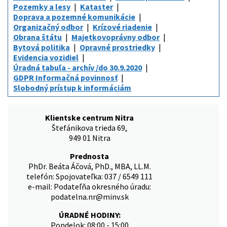
Pozemky a lesy
Kataster
Doprava a pozemné komunikácie
Organizačný odbor
Krízové riadenie
Obrana štátu
Majetkovoprávny odbor
Bytová politika
Opravné prostriedky
Evidencia vozidiel
Úradná tabuľa - archív /do 30.9.2020
GDPR Informačná povinnosť
Slobodný prístup k informáciám
Klientske centrum Nitra
Štefánikova trieda 69,
949 01 Nitra
Prednosta
PhDr. Beáta Áčová, PhD., MBA, LL.M.
telefón: Spojovateľka: 037 / 6549 111
e-mail: Podateľňa okresného úradu:
podatelna.nr@minv.sk
ÚRADNÉ HODINY:
Pondelok: 08:00 - 15:00