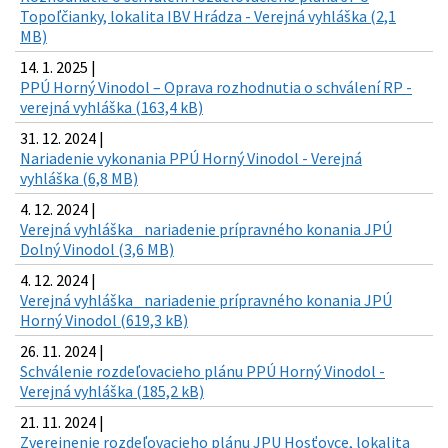
Topoľčianky, lokalita IBV Hrádza - Verejná vyhláška (2,1
MB)
14. 1. 2025 |
PPÚ Horný Vinodol – Oprava rozhodnutia o schválení RP -
verejná vyhláška (163,4 kB)
31. 12. 2024 |
Nariadenie vykonania PPÚ Horný Vinodol - Verejná
vyhláška (6,8 MB)
4. 12. 2024 |
Verejná vyhláška_ nariadenie prípravného konania JPÚ
Dolný Vinodol (3,6 MB)
4. 12. 2024 |
Verejná vyhláška_ nariadenie prípravného konania JPÚ
Horný Vinodol (619,3 kB)
26. 11. 2024 |
Schválenie rozdeľovacieho plánu PPÚ Horný Vinodol -
Verejná vyhláška (185,2 kB)
21. 11. 2024 |
Zverejnenie rozdeľovacieho plánu JPU Hosťovce, lokalita