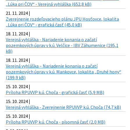
„Lúka pri ČOV“ - Verejná vyhláška (652,8 kB)
21. 11. 2024 |
Zverejnenie rozdeľovacieho plánu JPU Hosťovce, lokalita
„Lúka pri ČOV“ - grafická časť (45,0 kB)
18. 11. 2024 |
Verejná vyhláška - Nariadenie konania o začatí
pozemkových úprav v k.ú. Velčice - IBV Záhumenice (195,1
kB)
18. 11. 2024 |
Verejná vyhláška – Nariadenie konania o začatí
pozemkových úprav v k.ú. Mankovce, lokalita „Druhé hony“
(199,9 kB)
15. 10. 2024 |
Príloha RPUVVP k.ú. Choča - grafická časť (5,9 MB)
15. 10. 2024 |
Verejná vyhláška - Zverejnenie RPUVVP k.ú. Choča (74,7 kB)
15. 10. 2024 |
Príloha RPUVVP k.ú. Choča - písomná časť (2,0 MB)