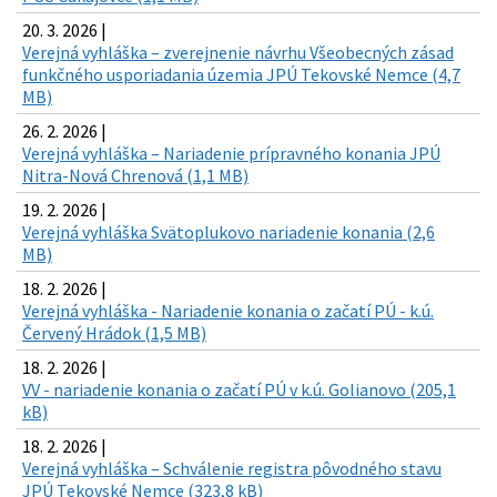
20. 3. 2026 |
Verejná vyhláška – zverejnenie návrhu Všeobecných zásad
funkčného usporiadania územia JPÚ Tekovské Nemce (4,7
MB)
26. 2. 2026 |
Verejná vyhláška – Nariadenie prípravného konania JPÚ
Nitra-Nová Chrenová (1,1 MB)
19. 2. 2026 |
Verejná vyhláška Svätoplukovo nariadenie konania (2,6
MB)
18. 2. 2026 |
Verejná vyhláška - Nariadenie konania o začatí PÚ - k.ú.
Červený Hrádok (1,5 MB)
18. 2. 2026 |
VV - nariadenie konania o začatí PÚ v k.ú. Golianovo (205,1
kB)
18. 2. 2026 |
Verejná vyhláška – Schválenie registra pôvodného stavu
JPÚ Tekovské Nemce (323,8 kB)