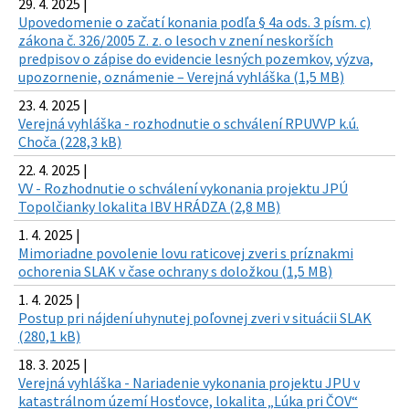
29. 4. 2025 |
Upovedomenie o začatí konania podľa § 4a ods. 3 písm. c)
zákona č. 326/2005 Z. z. o lesoch v znení neskorších
predpisov o zápise do evidencie lesných pozemkov, výzva,
upozornenie, oznámenie – Verejná vyhláška (1,5 MB)
23. 4. 2025 |
Verejná vyhláška - rozhodnutie o schválení RPUVVP k.ú.
Choča (228,3 kB)
22. 4. 2025 |
VV - Rozhodnutie o schválení vykonania projektu JPÚ
Topolčianky lokalita IBV HRÁDZA (2,8 MB)
1. 4. 2025 |
Mimoriadne povolenie lovu raticovej zveri s príznakmi
ochorenia SLAK v čase ochrany s doložkou (1,5 MB)
1. 4. 2025 |
Postup pri nájdení uhynutej poľovnej zveri v situácii SLAK
(280,1 kB)
18. 3. 2025 |
Verejná vyhláška - Nariadenie vykonania projektu JPU v
katastrálnom území Hosťovce, lokalita „Lúka pri ČOV“