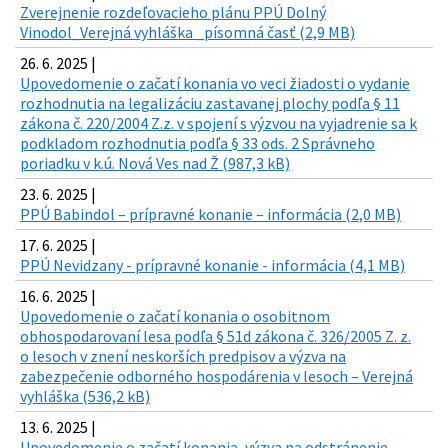
Zverejnenie rozdeľovacieho plánu PPÚ Dolný
Vinodol_Verejná vyhláška _písomná časť (2,9 MB)
26. 6. 2025 |
Upovedomenie o začatí konania vo veci žiadosti o vydanie
rozhodnutia na legalizáciu zastavanej plochy podľa § 11
zákona č. 220/2004 Z.z. v spojení s výzvou na vyjadrenie sa k
podkladom rozhodnutia podľa § 33 ods. 2 Správneho
poriadku v k.ú. Nová Ves nad Ž (987,3 kB)
23. 6. 2025 |
PPÚ Babindol – prípravné konanie – informácia (2,0 MB)
17. 6. 2025 |
PPÚ Nevidzany - prípravné konanie - informácia (4,1 MB)
16. 6. 2025 |
Upovedomenie o začatí konania o osobitnom
obhospodarovaní lesa podľa § 51d zákona č. 326/2005 Z. z.
o lesoch v znení neskorších predpisov a výzva na
zabezpečenie odborného hospodárenia v lesoch – Verejná
vyhláška (536,2 kB)
13. 6. 2025 |
Upovedomenie o začatí konania, výzva na odstránenie