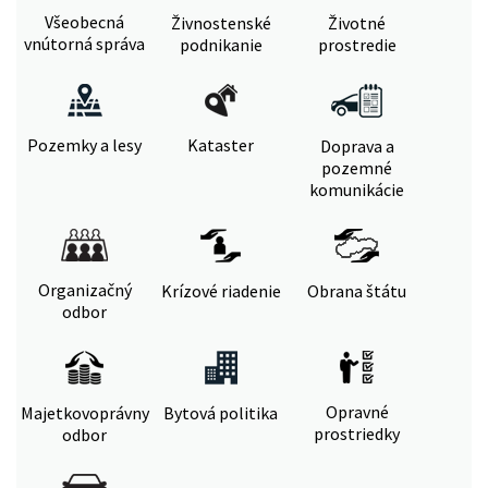
Všeobecná
Živnostenské
Životné
vnútorná správa
podnikanie
prostredie
Pozemky a lesy
Kataster
Doprava a
pozemné
komunikácie
Organizačný
Krízové riadenie
Obrana štátu
odbor
Opravné
Majetkovoprávny
Bytová politika
prostriedky
odbor