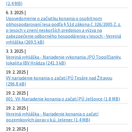
(2,4 MB)
6. 3. 2025 |
Upovedomenie o začiatku konania o osobitnom
obhospodarovaní lesa podľa § 51d zákona č. 326/2005 Z. z.
o lesoch v znení neskorších predpisov a výzva na
zabezpečenie odborného hospodárenia v lesoch - Verejná
vyhláška (269,5 kB)
3. 3. 2025 |
Verejná vyhláška - Nariadenie vykonania JPÚ Topoľčianky,
lokalita IBV Hrádza (241,3 kB)
19. 2. 2025 |
VV nariadenie konania o začatí PÚ Tesáre nad Žitavou
(296,8 kB)
19. 2. 2025 |
001_VV-Nariadenie konania o začatí PÚ Jelšovce (1,8 MB)
19. 2. 2025 |
Verejná vyhláška - Nariadenie konania o začatí
pozemkových úprav v k.ú. Jelenec (1,4 MB)
19. 2. 2025 |