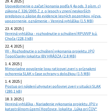
29. 4. 2025 |
Upovedomenie o začatí konania podľa § 4a ods. 3 písm. c)
zákona č. 326/2005 Z. z. o lesoch v znení neskorších
predpisov o zápise do evidencie lesných pozemkov, výzva,
upozornenie, oznámenie – Verejná vyhláška (1,5 MB)
23. 4. 2025 |
Verejná vyhláška - rozhodnutie o schválení RPUVVP k.ú.
Choča (228,3 kB)
22. 4. 2025 |
VV - Rozhodnutie o schválení vykonania projektu JPÚ
Topolčianky lokalita IBV HRÁDZA (2,8 MB)
1. 4. 2025 |
Mimoriadne povolenie lovu raticovej zveri s príznakmi
ochorenia SLAK v čase ochrany s doložkou (1,5 MB)
1. 4. 2025 |
Postup pri nájdení uhynutej poľovnej zveri v situácii SLAK
(280,1 kB)
18. 3. 2025 |
Verejná vyhláška - Nariadenie vykonania projektu JPU v
katastrálnom území Hosťovce, lokalita „Lúka pri ČOV“