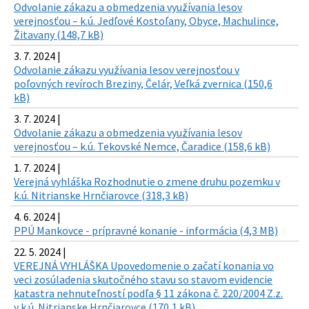
Odvolanie zákazu a obmedzenia využívania lesov
verejnosťou – k.ú. Jedľové Kostoľany, Obyce, Machulince,
Žitavany (148,7 kB)
3. 7. 2024 |
Odvolanie zákazu využívania lesov verejnosťou v
poľovných revíroch Breziny, Čelár, Veľká zvernica (150,6
kB)
3. 7. 2024 |
Odvolanie zákazu a obmedzenia využívania lesov
verejnosťou – k.ú. Tekovské Nemce, Čaradice (158,6 kB)
1. 7. 2024 |
Verejná vyhláška Rozhodnutie o zmene druhu pozemku v
k.ú. Nitrianske Hrnčiarovce (318,3 kB)
4. 6. 2024 |
PPÚ Mankovce - prípravné konanie - informácia (4,3 MB)
22. 5. 2024 |
VEREJNÁ VYHLÁŠKA Upovedomenie o začatí konania vo
veci zosúladenia skutočného stavu so stavom evidencie
katastra nehnuteľností podľa § 11 zákona č. 220/2004 Z.z.
v k.ú. Nitrianske Hrnčiarovce (170,1 kB)