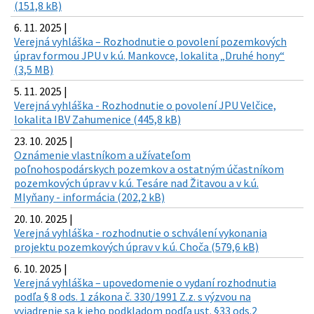
(151,8 kB)
6. 11. 2025 |
Verejná vyhláška – Rozhodnutie o povolení pozemkových
úprav formou JPU v k.ú. Mankovce, lokalita „Druhé hony“
(3,5 MB)
5. 11. 2025 |
Verejná vyhláška - Rozhodnutie o povolení JPU Velčice,
lokalita IBV Zahumenice (445,8 kB)
23. 10. 2025 |
Oznámenie vlastníkom a užívateľom
poľnohospodárskych pozemkov a ostatným účastníkom
pozemkových úprav v k.ú. Tesáre nad Žitavou a v k.ú.
Mlyňany - informácia (202,2 kB)
20. 10. 2025 |
Verejná vyhláška - rozhodnutie o schválení vykonania
projektu pozemkových úprav v k.ú. Choča (579,6 kB)
6. 10. 2025 |
Verejná vyhláška – upovedomenie o vydaní rozhodnutia
podľa § 8 ods. 1 zákona č. 330/1991 Z.z. s výzvou na
vyjadrenie sa k jeho podkladom podľa ust. §33 ods.2