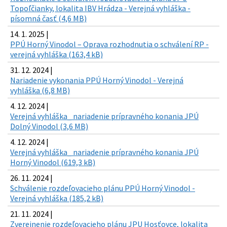
Topoľčianky, lokalita IBV Hrádza - Verejná vyhláška -
písomná časť (4,6 MB)
14. 1. 2025 |
PPÚ Horný Vinodol – Oprava rozhodnutia o schválení RP -
verejná vyhláška (163,4 kB)
31. 12. 2024 |
Nariadenie vykonania PPÚ Horný Vinodol - Verejná
vyhláška (6,8 MB)
4. 12. 2024 |
Verejná vyhláška_ nariadenie prípravného konania JPÚ
Dolný Vinodol (3,6 MB)
4. 12. 2024 |
Verejná vyhláška_ nariadenie prípravného konania JPÚ
Horný Vinodol (619,3 kB)
26. 11. 2024 |
Schválenie rozdeľovacieho plánu PPÚ Horný Vinodol -
Verejná vyhláška (185,2 kB)
21. 11. 2024 |
Zverejnenie rozdeľovacieho plánu JPU Hosťovce, lokalita