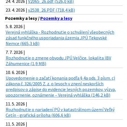
24. 4. 2026 |
V2065_26.pdf (526,0 kB)
23. 4. 2026 |
v2538_26.PDF (718,4 kB)
Pozemky a lesy /
Pozemky a lesy
5. 8. 2026 |
Verejná vyhláška - Rozhodnutie o schválení všeobecných
zásad funkčného usporiadania územia JPÚ Tekovské
Nemce (665,3 kB)
7. 7. 2026 |
Rozhodnutie o zmene obvodu JPÚ Velčice, lokalita IBV
Záhumenice (1,9 MB)
10. 6. 2026 |
Upovedomenie o začatí konania podľa § 4a ods. 3 písm. c)
zákona č. 326/2005 Z. z. o lesoch v znení neskorších
predpisov o zápise do evidencie lesných pozemkov, výzva,
upozornenie, oznámenie – Verejná vyhláška (146,2 kB)
11. 5. 2026 |
Rozhodnutie o nariadení PÚ v katastrálnom území Veľký
Cetín - grafická príloha (606,6 kB)
11. 5. 2026 |