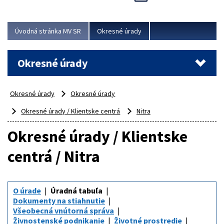
Novinky predstavili na...
Viac
Úvodná stránka MV SR
Okresné úrady
Okresné úrady
Okresné úrady
Okresné úrady
Okresné úrady / Klientske centrá
Nitra
Okresné úrady / Klientske
centrá / Nitra
O úrade
Úradná tabuľa
Dokumenty na stiahnutie
Všeobecná vnútorná správa
Živnostenské podnikanie
Životné prostredie