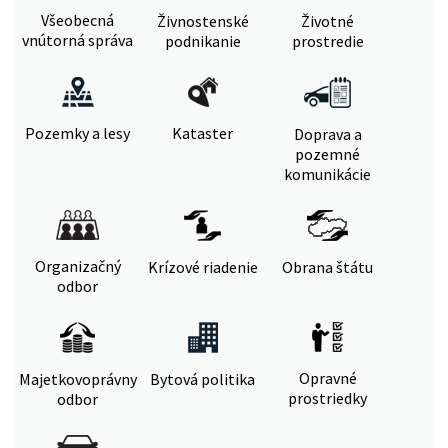
Všeobecná
Živnostenské
Životné
vnútorná správa
podnikanie
prostredie
Pozemky a lesy
Kataster
Doprava a
pozemné
komunikácie
Organizačný
Krízové riadenie
Obrana štátu
odbor
Opravné
Majetkovoprávny
Bytová politika
prostriedky
odbor