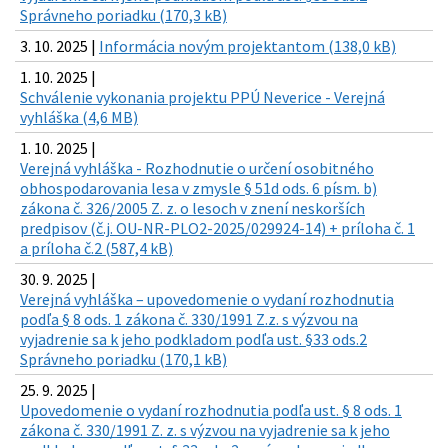
Správneho poriadku (170,3 kB)
3. 10. 2025 |
Informácia novým projektantom (138,0 kB)
1. 10. 2025 |
Schválenie vykonania projektu PPÚ Neverice - Verejná
vyhláška (4,6 MB)
1. 10. 2025 |
Verejná vyhláška - Rozhodnutie o určení osobitného
obhospodarovania lesa v zmysle § 51d ods. 6 písm. b)
zákona č. 326/2005 Z. z. o lesoch v znení neskorších
predpisov (č.j. OU-NR-PLO2-2025/029924-14) + príloha č. 1
a príloha č.2 (587,4 kB)
30. 9. 2025 |
Verejná vyhláška – upovedomenie o vydaní rozhodnutia
podľa § 8 ods. 1 zákona č. 330/1991 Z.z. s výzvou na
vyjadrenie sa k jeho podkladom podľa ust. §33 ods.2
Správneho poriadku (170,1 kB)
25. 9. 2025 |
Upovedomenie o vydaní rozhodnutia podľa ust. § 8 ods. 1
zákona č. 330/1991 Z. z. s výzvou na vyjadrenie sa k jeho