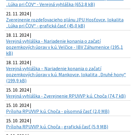
„Lúka pri ČOV“ - Verejná vyhláška (652,8 kB)
21. 11. 2024 |
Zverejnenie rozdeľovacieho plánu JPU Hosťovce, lokalita
„Lúka pri ČOV“ - grafická časť (45,0 kB)
18. 11. 2024 |
Verejná vyhláška - Nariadenie konania o začatí
pozemkových úprav v k.ú. Velčice - IBV Záhumenice (195,1
kB)
18. 11. 2024 |
Verejná vyhláška – Nariadenie konania o začatí
pozemkových úprav v k.ú. Mankovce, lokalita „Druhé hony“
(199,9 kB)
15. 10. 2024 |
Verejná vyhláška - Zverejnenie RPUVVP k.ú. Choča (74,7 kB)
15. 10. 2024 |
Príloha RPUVVP k.ú. Choča - písomná časť (2,0 MB)
15. 10. 2024 |
Príloha RPUVVP k.ú. Choča - grafická časť (5,9 MB)