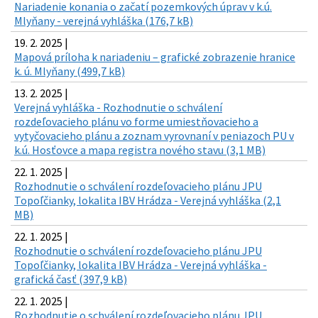
Nariadenie konania o začatí pozemkových úprav v k.ú.
Mlyňany - verejná vyhláška (176,7 kB)
19. 2. 2025 |
Mapová príloha k nariadeniu – grafické zobrazenie hranice
k. ú. Mlyňany (499,7 kB)
13. 2. 2025 |
Verejná vyhláška - Rozhodnutie o schválení
rozdeľovacieho plánu vo forme umiestňovacieho a
vytyčovacieho plánu a zoznam vyrovnaní v peniazoch PU v
k.ú. Hosťovce a mapa registra nového stavu (3,1 MB)
22. 1. 2025 |
Rozhodnutie o schválení rozdeľovacieho plánu JPU
Topoľčianky, lokalita IBV Hrádza - Verejná vyhláška (2,1
MB)
22. 1. 2025 |
Rozhodnutie o schválení rozdeľovacieho plánu JPU
Topoľčianky, lokalita IBV Hrádza - Verejná vyhláška -
grafická časť (397,9 kB)
22. 1. 2025 |
Rozhodnutie o schválení rozdeľovacieho plánu JPU