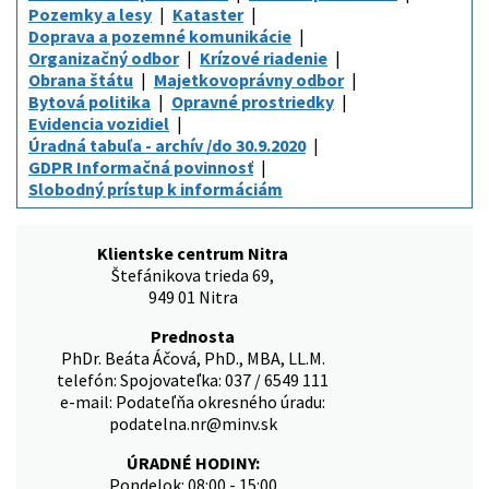
Pozemky a lesy
Kataster
Doprava a pozemné komunikácie
Organizačný odbor
Krízové riadenie
Obrana štátu
Majetkovoprávny odbor
Bytová politika
Opravné prostriedky
Evidencia vozidiel
Úradná tabuľa - archív /do 30.9.2020
GDPR Informačná povinnosť
Slobodný prístup k informáciám
Klientske centrum Nitra
Štefánikova trieda 69,
949 01 Nitra
Prednosta
PhDr. Beáta Áčová, PhD., MBA, LL.M.
telefón: Spojovateľka: 037 / 6549 111
e-mail: Podateľňa okresného úradu:
podatelna.nr@minv.sk
ÚRADNÉ HODINY:
Pondelok: 08:00 - 15:00