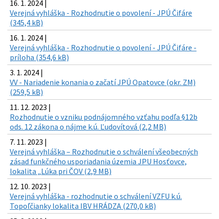
16. 1. 2024 |
Verejná vyhláška - Rozhodnutie o povolení - JPÚ Čifáre
(345,4 kB)
16. 1. 2024 |
Verejná vyhláška - Rozhodnutie o povolení - JPÚ Čifáre -
príloha (354,6 kB)
3. 1. 2024 |
VV - Nariadenie konania o začatí JPÚ Opatovce (okr. ZM)
(259,5 kB)
11. 12. 2023 |
Rozhodnutie o vzniku podnájomného vzťahu podľa §12b
ods. 12 zákona o nájme k.ú. Ľudovítová (2,2 MB)
7. 11. 2023 |
Verejná vyhláška – Rozhodnutie o schválení všeobecných
zásad funkčného usporiadania územia JPU Hosťovce,
lokalita „Lúka pri ČOV (2,9 MB)
12. 10. 2023 |
Verejná vyhláška - rozhodnutie o schválení VZFU k.ú.
Topoľčianky lokalita IBV HRÁDZA (270,0 kB)