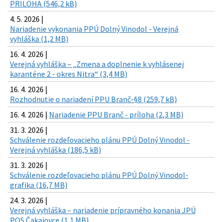
PRILOHA (546,2 kB)
4. 5. 2026 |
Nariadenie vykonania PPÚ Dolný Vinodol - Verejná
vyhláška (1,2 MB)
16. 4. 2026 |
Verejná vyhláška – „Zmena a doplnenie k vyhlásenej
karanténe 2 - okres Nitra“ (3,4 MB)
16. 4. 2026 |
Rozhodnutie o nariadení PPU Branč-§8 (259,7 kB)
16. 4. 2026 |
Nariadenie PPU Branč - príloha (2,3 MB)
31. 3. 2026 |
Schválenie rozdeľovacieho plánu PPÚ Dolný Vinodol -
Verejná vyhláška (186,5 kB)
31. 3. 2026 |
Schválenie rozdeľovacieho plánu PPÚ Dolný Vinodol-
grafika (16,7 MB)
24. 3. 2026 |
Verejná vyhláška – nariadenie prípravného konania JPÚ
POS Čakajovce (1,1 MB)