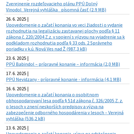
Zverejnenie rozdeľovacieho plánu PPÚ Dolný
Vinodol_Verejná vyhláška _písomná časť (2,9 MB)
26. 6. 2025 |
Upovedomenie o začatí konania vo veci žiadosti o vydanie
rozhodnutia na legalizáciu zastavanej plochy podľa § 11
zákona č. 220/2004 Z.z. v spojení s výzvou na vyjadrenie sa k
podkladom rozhodnutia podľa § 33 ods. 2 Správneho
poriadku v k.ú. Nová Ves nad Ž (987,3 kB)
23. 6. 2025 |
PPÚ Babindol – prípravné konanie – informácia (2,0 MB)
17. 6. 2025 |
PPÚ Nevidzany - prípravné konanie - informácia (4,1 MB)
16. 6. 2025 |
Upovedomenie o začatí konania o osobitnom
obhospodarovaní lesa podľa § 51d zákona č. 326/2005 Z. z.
o lesoch v znení neskorších predpisov a výzva na
zabezpečenie odborného hospodárenia v lesoch – Verejná
vyhláška (536,2 kB)
13. 6. 2025 |
Upovedomenie o začatí konania, výzva na odstránenie