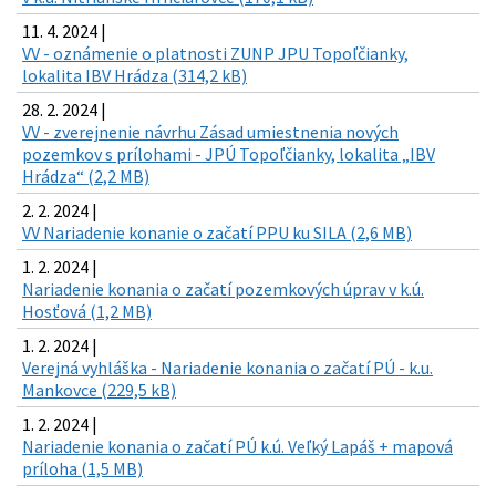
11. 4. 2024 |
VV - oznámenie o platnosti ZUNP JPU Topoľčianky,
lokalita IBV Hrádza (314,2 kB)
28. 2. 2024 |
VV - zverejnenie návrhu Zásad umiestnenia nových
pozemkov s prílohami - JPÚ Topoľčianky, lokalita „IBV
Hrádza“ (2,2 MB)
2. 2. 2024 |
VV Nariadenie konanie o začatí PPU ku SILA (2,6 MB)
1. 2. 2024 |
Nariadenie konania o začatí pozemkových úprav v k.ú.
Hosťová (1,2 MB)
1. 2. 2024 |
Verejná vyhláška - Nariadenie konania o začatí PÚ - k.u.
Mankovce (229,5 kB)
1. 2. 2024 |
Nariadenie konania o začatí PÚ k.ú. Veľký Lapáš + mapová
príloha (1,5 MB)