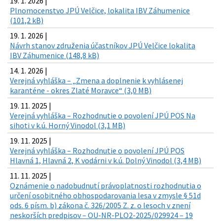
19. 1. 2026 |
Plnomocenstvo JPÚ Velčice, lokalita IBV Záhumenice
(101,2 kB)
19. 1. 2026 |
Návrh stanov združenia účastníkov JPÚ Velčice lokalita
IBV Záhumenice (148,8 kB)
14. 1. 2026 |
Verejná vyhláška – „Zmena a doplnenie k vyhlásenej
karanténe - okres Zlaté Moravce“ (3,0 MB)
19. 11. 2025 |
Verejná vyhláška – Rozhodnutie o povolení JPÚ POS Na
sihoti v k.ú. Horný Vinodol (3,1 MB)
19. 11. 2025 |
Verejná vyhláška – Rozhodnutie o povolení JPÚ POS
Hlavná 1, Hlavná 2, K vodárni v k.ú. Dolný Vinodol (3,4 MB)
11. 11. 2025 |
Oznámenie o nadobudnutí právoplatnosti rozhodnutia o
určení osobitného obhospodarovania lesa v zmysle § 51d
ods. 6 písm. b) zákona č. 326/2005 Z. z. o lesoch v znení
neskorších predpisov – OU-NR-PLO2-2025/029924 – 19