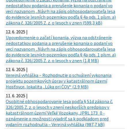
nedostatkov podania a prerušenie konania o podaní vo
veci nazvanom „Návrh na zápis obhospodarovateľa lesa
do evidencie lesných pozemkov podľa § 4a ods. 1 písm. a)
zákona č. 326/2005 Z. z. o lesoch v znen (599,3 kB)
12. 6. 2025 |
Upovedomenie o začatí konania, výzva na odstránenie
nedostatkov podania a prerušenie konania o podaní vo
veci nazvanom „Návrh na zápis obhospodarovateľa lesa
do evidencie lesných pozemkov podľa § 4a ods. 1 písm. a)
zákona č. 326/2005 Z. z. o lesoch v znen (1,8 MB)
12. 6. 2025 |
Verejná vyhláška – Rozhodnutie o schválení vykonania
projektu pozemkových úprav v katastrálnom území
Hosťovce, lokalita „Lúka pri ČOV“ (2,9 MB)
11. 6. 2025 |
Osobitné obhospodarovanie lesa podľa § 51d zákona č.
326/2005 Z. z. o lesoch v znení neskorších predpisov v
katastrálnom území Veľké Vozokany, JPRL 173_0 -
oznámenie o možnosti vyjadriť sa k podkladom pred
vydaním rozhodnutia – Verejná vyhláška (987,7 kB)