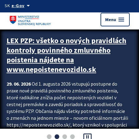
Preskocit na hlavný obsah
arrow_drop_down
SK
e-Gov
menu
Menu
Zastavit automatický posun upútavok
LEX PZP: všetko o nových pravidlách
kontroly povinného zmluvného
poistenia nájdete na
www.nepoistenevozidlo.sk
29. 06. 2026
Od 1. augusta 2026 vstupujú postupne do
praxe nové pravidlá povinného zmluvného poistenia,
ktoré radikálne znížia počet nepoistených vozidiel v
cestnej premávke a zavedú poriadok a spravodlivosť do
systému PZP. Občania nájdu všetky potrebné informácie
o zmenách na jednom mieste – novom oficiálnom portáli
https://nepoistenevozidlo.sk/, ktorý vznikol v spolupráci
Slovenskej kancelárie poisťovateľov (SKP), Slovenskej
pause_presentation
asociácie poisťovní (SLASPO) a Ministerstva vnútra SR.