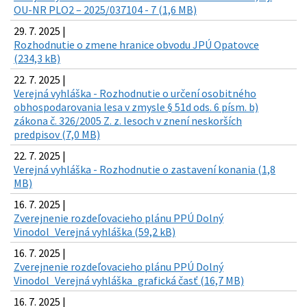
OU-NR PLO2 – 2025/037104 - 7 (1,6 MB)
29. 7. 2025 |
Rozhodnutie o zmene hranice obvodu JPÚ Opatovce
(234,3 kB)
22. 7. 2025 |
Verejná vyhláška - Rozhodnutie o určení osobitného
obhospodarovania lesa v zmysle § 51d ods. 6 písm. b)
zákona č. 326/2005 Z. z. lesoch v znení neskorších
predpisov (7,0 MB)
22. 7. 2025 |
Verejná vyhláška - Rozhodnutie o zastavení konania (1,8
MB)
16. 7. 2025 |
Zverejnenie rozdeľovacieho plánu PPÚ Dolný
Vinodol_Verejná vyhláška (59,2 kB)
16. 7. 2025 |
Zverejnenie rozdeľovacieho plánu PPÚ Dolný
Vinodol_Verejná vyhláška_grafická časť (16,7 MB)
16. 7. 2025 |