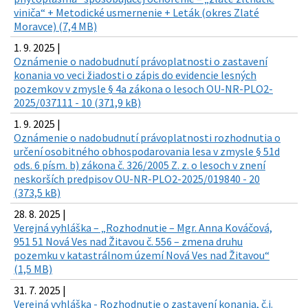
viniča“ + Metodické usmernenie + Leták (okres Zlaté
Moravce) (7,4 MB)
1. 9. 2025 |
Oznámenie o nadobudnutí právoplatnosti o zastavení
konania vo veci žiadosti o zápis do evidencie lesných
pozemkov v zmysle § 4a zákona o lesoch OU-NR-PLO2-
2025/037111 - 10 (371,9 kB)
1. 9. 2025 |
Oznámenie o nadobudnutí právoplatnosti rozhodnutia o
určení osobitného obhospodarovania lesa v zmysle § 51d
ods. 6 písm. b) zákona č. 326/2005 Z. z. o lesoch v znení
neskorších predpisov OU-NR-PLO2-2025/019840 - 20
(373,5 kB)
28. 8. 2025 |
Verejná vyhláška – „Rozhodnutie – Mgr. Anna Kováčová,
951 51 Nová Ves nad Žitavou č. 556 – zmena druhu
pozemku v katastrálnom území Nová Ves nad Žitavou“
(1,5 MB)
31. 7. 2025 |
Verejná vyhláška - Rozhodnutie o zastavení konania, č.j.