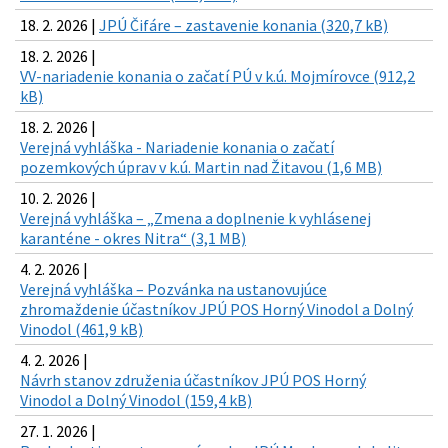
18. 2. 2026 |
JPÚ Čifáre – zastavenie konania (320,7 kB)
18. 2. 2026 |
VV-nariadenie konania o začatí PÚ v k.ú. Mojmírovce (912,2
kB)
18. 2. 2026 |
Verejná vyhláška - Nariadenie konania o začatí
pozemkových úprav v k.ú. Martin nad Žitavou (1,6 MB)
10. 2. 2026 |
Verejná vyhláška – „Zmena a doplnenie k vyhlásenej
karanténe - okres Nitra“ (3,1 MB)
4. 2. 2026 |
Verejná vyhláška – Pozvánka na ustanovujúce
zhromaždenie účastníkov JPÚ POS Horný Vinodol a Dolný
Vinodol (461,9 kB)
4. 2. 2026 |
Návrh stanov združenia účastníkov JPÚ POS Horný
Vinodol a Dolný Vinodol (159,4 kB)
27. 1. 2026 |