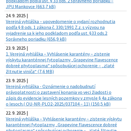
podkladom podľa ust. § 33 ods. 2 správneho poriadku –
JPU Mankovce (663,7 kB)
24. 9. 2025 |
Verejná vyhláška – upovedomenie o vydaní rozhodnutia
podľa § 8 ods. 1 zákona č. 330/1991 Z.z. s výzvou na
vyjadrenie sa k jeho podkladom podľa ust. §33 ods.2
Správneho poriadku (656,9 kB)
23. 9. 2025 |
1. Verejná vyhláška – Vyhlásenie karantény – zistenie
výskytu karanténnej fytoplazmy „Grapevine flavescence
dobreé phytoplasma“ spôsobujúcej ochorenie – „zlaté
žltnutie viniča“ (7,6 MB)
23. 9. 2025 |
Verejná vyhláška - Oznámenie o nadobudnutí
právoplatnosti o zastavení konania vo veci žiadosti o
zápis do evidencie lesných pozemkov v zmysle § 4a zákona
o lesoch.( OU-NR-PLO2-2025/037104 – 11) (150,5 kB)
22. 9. 2025 |
Verejná vyhláška – Vyhlásenie karantény – zistenie výskytu
karanténnej fytoplazmy „Grapevine flavescence dobreé
phytoplasma“ spôsobujúcej ochorenie – „zlaté žltnutie