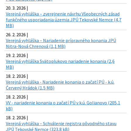
20. 3. 2026 |
Verejná vyhláška – zverejnenie návrhu Všeobecných zásad
funkčného usporiadania územia JPÚ Tekovské Nemce (4,7
MB)
26. 2. 2026 |
Verejná vyhláška – Nariadenie prípravného konania JPÚ
Nitra-Nová Chrenová (1,1 MB)
19. 2. 2026 |
Verejná vyhláška Svätoplukovo nariadenie konania (2,6
MB)
18. 2. 2026 |
Verejná vyhláška - Nariadenie konania o začatí PÚ - k.ú.
Červený Hrádok (1,5 MB)
18. 2. 2026 |
VV - nariadenie konania o začatí PÚ v k.ú. Golianovo (205,1
kB)
18. 2. 2026 |
Verejná vyhláška – Schválenie registra pôvodného stavu
JPÚ Tekovské Nemce (323,8 kB)