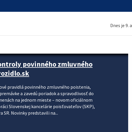
Dnes je 9. 
kontroly povinného zmluvného
ozidlo.sk
nové pravidlá povinného zmluvného poistenia,
j premávke a zavedú poriadok a spravodlivosť do
zmenách na jednom mieste – novom oficiálnom
práci Slovenskej kancelárie poisťovateľov (SKP),
 SR. Novinky predstavili na...