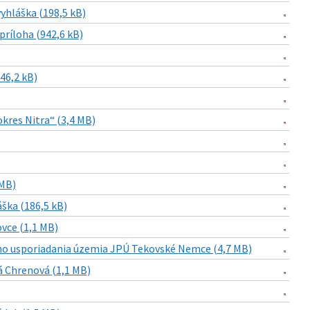
yhláška (198,5 kB)
príloha (942,6 kB)
46,2 kB)
okres Nitra“ (3,4 MB)
 MB)
ška (186,5 kB)
vce (1,1 MB)
ého usporiadania územia JPÚ Tekovské Nemce (4,7 MB)
á Chrenová (1,1 MB)