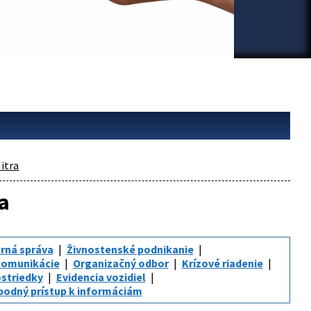
itra
a
rná správa
Živnostenské podnikanie
komunikácie
Organizačný odbor
Krízové riadenie
striedky
Evidencia vozidiel
bodný prístup k informáciám