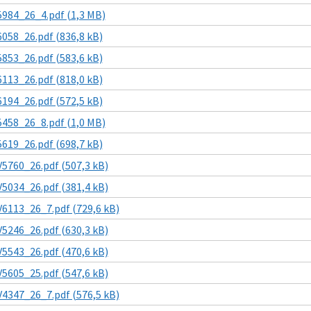
5984_26_4.pdf (1,3 MB)
6058_26.pdf (836,8 kB)
5853_26.pdf (583,6 kB)
6113_26.pdf (818,0 kB)
6194_26.pdf (572,5 kB)
5458_26_8.pdf (1,0 MB)
5619_26.pdf (698,7 kB)
V5760_26.pdf (507,3 kB)
V5034_26.pdf (381,4 kB)
V6113_26_7.pdf (729,6 kB)
V5246_26.pdf (630,3 kB)
V5543_26.pdf (470,6 kB)
V5605_25.pdf (547,6 kB)
V4347_26_7.pdf (576,5 kB)