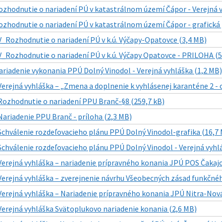
ozhodnutie o nariadení PÚ v katastrálnom území Čápor - Verejná v
ozhodnutie o nariadení PÚ v katastrálnom území Čápor - grafická 
V_Rozhodnutie o nariadení PÚ v k.ú. Výčapy-Opatovce (3,4 MB)
V_Rozhodnutie o nariadení PÚ v k.ú. Výčapy Opatovce - PRILOHA (5
ariadenie vykonania PPÚ Dolný Vinodol - Verejná vyhláška (1,2 MB)
Verejná vyhláška – „Zmena a doplnenie k vyhlásenej karanténe 2 - 
Rozhodnutie o nariadení PPU Branč-§8 (259,7 kB)
Nariadenie PPU Branč - príloha (2,3 MB)
Schválenie rozdeľovacieho plánu PPÚ Dolný Vinodol-grafika (16,7
Schválenie rozdeľovacieho plánu PPÚ Dolný Vinodol - Verejná vyhlá
Verejná vyhláška – nariadenie prípravného konania JPÚ POS Čakajo
Verejná vyhláška – zverejnenie návrhu Všeobecných zásad funkčn
Verejná vyhláška – Nariadenie prípravného konania JPÚ Nitra-Nov
Verejná vyhláška Svätoplukovo nariadenie konania (2,6 MB)