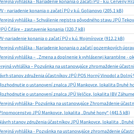
Verejná vyhláška - Nariadenie konania o začatí PÚ - k.ú. Červený Hr
VV - nariadenie konania o začatí PÚ v k.ú. Golianovo (205,1 kB)
Verejná vyhláška – Schválenie registra pôvodného stavu JPÚ Teko
JPÚ Čifáre – zastavenie konania (320,7 kB)
VV-nariadenie konania o začatí PÚ v k.ú. Mojmírovce (912,2 kB)
Verejná vyhláška - Nariadenie konania o začatí pozemkových úprav v
Verejná vyhláška – „Zmena a doplnenie k vyhlásenej karanténe - ok
erejná vyhláška – Pozvánka na ustanovujúce zhromaždenie účastní
ávrh stanov združenia účastníkov JPÚ POS Horný Vinodol a Dolný V
Rozhodnutie o ustanovení znalca JPÚ Mankovce, lokalita Druhé ho
Rozhodnutie o ustanovení znalca JPÚ Velčice, lokalita IBV Záhume
Verejná vyhláška- Pozvánka na ustanovujúce Zhromaždenie účastní
Plnomocenstvo JPÚ Mankovce, lokalita „Druhé hony“ (441,5 kB)
Návrh stanov združenia účastníkov JPÚ Mankovce, lokalita „Druhé
Verejná vyhláška - Pozvánka na ustanovujúce zhromaždenie účastní