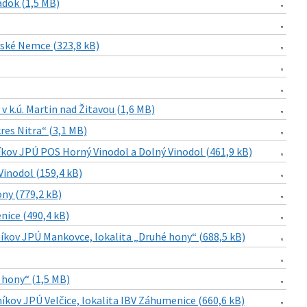
ádok (1,5 MB)
vské Nemce (323,8 kB)
 k.ú. Martin nad Žitavou (1,6 MB)
res Nitra“ (3,1 MB)
kov JPÚ POS Horný Vinodol a Dolný Vinodol (461,9 kB)
inodol (159,4 kB)
ny (779,2 kB)
nice (490,4 kB)
kov JPÚ Mankovce, lokalita „Druhé hony“ (688,5 kB)
 hony“ (1,5 MB)
kov JPÚ Velčice, lokalita IBV Záhumenice (660,6 kB)