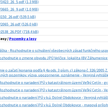
V3423_26_5.pdf (1,3 MB)
V3665_26_9.pdf (1,0 MB)
3150_26.pdf (539,5 kB)
V2065_26.pdf (526,0 kB)
v2538_26.PDF (718,4 kB)
esy /
Pozemky a lesy
láška - Rozhodnutie o schválení všeobecných zásad funkčného us
ozhodnutie o zmene obvodu JPÚ Velčice, lokalita IBV Záhumenice 
 o začatí konania podľa § 4a ods. 3 písm. c) zákona č. 326/2005 Z. 
sných pozemkov, výzva, upozornenie, oznámenie – Verejná vyhlášk
Rozhodnutie o nariadení PÚ v katastrálnom území Veľký Cetín - gra
Rozhodnutie o nariadení PÚ v katastrálnom území Veľký Cetín - Ve
ozhodnutie o nariadení PÚ v k.ú. Dolné Obdokovce - Verejná vyhláš
ozhodnutie o nariadení PÚ v k.ú. Dolné Obdokovce - mapová príloh