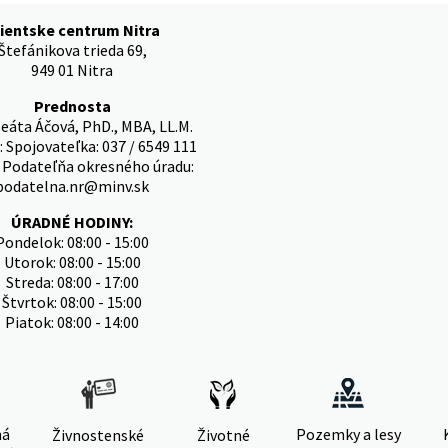
ientske centrum Nitra
Štefánikova trieda 69,
949 01 Nitra
Prednosta
eáta Áčová, PhD., MBA, LL.M.
: Spojovateľka: 037 / 6549 111
: Podateľňa okresného úradu:
podatelna.nr@minv.sk
ÚRADNÉ HODINY:
Pondelok: 08:00 - 15:00
Utorok: 08:00 - 15:00
Streda: 08:00 - 17:00
Štvrtok: 08:00 - 15:00
Piatok: 08:00 - 14:00
ná
Pozemky a lesy
Živnostenské
Životné