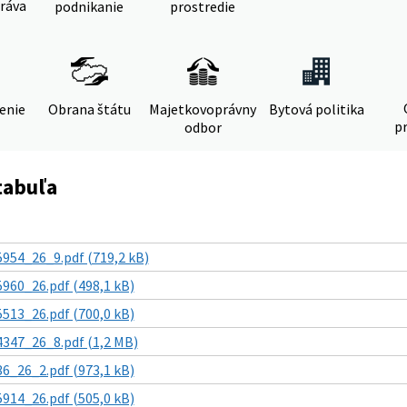
ráva
podnikanie
prostredie
denie
Obrana štátu
Majetkovoprávny
Bytová politika
pr
odbor
tabuľa
5954_26_9.pdf (719,2 kB)
5960_26.pdf (498,1 kB)
5513_26.pdf (700,0 kB)
4347_26_8.pdf (1,2 MB)
36_26_2.pdf (973,1 kB)
5914_26.pdf (505,0 kB)