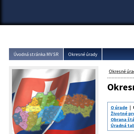
Úvodná stránka MV SR
Okresné úrady
Okresné úra
Okresn
O úrade
Životné pr
Obrana št
Úradná tabu