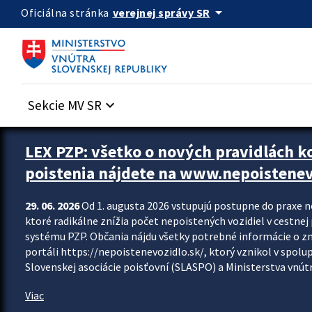
Preskocit na hlavný obsah
arrow_drop_down
verejnej správy SR
Oficiálna stránka
Sekcie MV SR
keyboard_arrow_down
Zastavit automatický posun upútavok
LEX PZP: všetko o nových pravidlách 
poistenia nájdete na www.nepoistenev
29. 06. 2026
Od 1. augusta 2026 vstupujú postupne do praxe 
ktoré radikálne znížia počet nepoistených vozidiel v cestne
systému PZP. Občania nájdu všetky potrebné informácie o 
portáli https://nepoistenevozidlo.sk/, ktorý vznikol v spolu
Slovenskej asociácie poisťovní (SLASPO) a Ministerstva vnútra
Viac