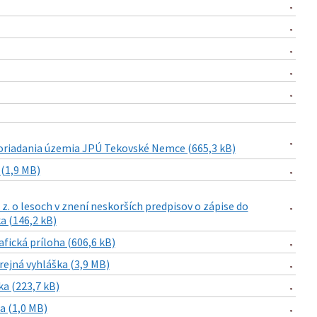
poriadania územia JPÚ Tekovské Nemce (665,3 kB)
(1,9 MB)
z. o lesoch v znení neskorších predpisov o zápise do
a (146,2 kB)
fická príloha (606,6 kB)
rejná vyhláška (3,9 MB)
ka (223,7 kB)
a (1,0 MB)