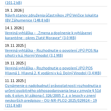
(101,2 kB)
19. 1. 2026 |
Návrh stanov združenia účastníkov JPÚ Velčice lokalita
IBV Záhumenice (148,8 kB)
14. 1. 2026 |
Verejná vyhláška – „Zmena a doplnenie k vyhlásenej
karanténe - okres Zlaté Moravce“ (3,0 MB)
19. 11. 2025 |
Verejná vyhláška – Rozhodnutie o povolení JPÚ POS Na
sihoti v k.ú. Horný Vinodol (3,1 MB)
19. 11. 2025 |
Verejná vyhláška – Rozhodnutie o povolení JPÚ POS
Hlavná 1, Hlavná 2, K vodárni v k.ú. Dolný Vinodol (3,4 MB)
11. 11. 2025 |
Oznámenie o nadobudnutí právoplatnosti rozhodnutia o
určení osobitného obhospodarovania lesa v zmysle § 51d
ods. 6 písm. b) zákona č. 326/2005 Z. z. o lesoch v znení
neskorších predpisov – OU-NR-PLO2-2025/029924 – 19
(151,8 kB)