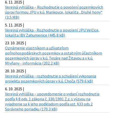
6. 11. 2025 |
Verejná vyhláška – Rozhodnutie o povolení pozemkových
úprav formou JPU v k.ú. Mankovce, lokalita „Druhé hony“
(3,5 MB)
5. 11. 2025 |
Verejná vyhláška - Rozhodnutie o povolení JPU Velčice,
lokalita IBV Zahumenice (445,8 kB)
23. 10. 2025 |
Oznámenie vlastníkom a užívateľom
poľnohospodárskych pozemkov a ostatným účastníkom
pozemkových úprav v k.ú. Tesáre nad Žitavou a v k.ú.
Mlyňany - informácia (202,2 kB)
20. 10. 2025 |
Verejná vyhláška - rozhodnutie o schválení vykonania
projektu pozemkových úprav v k.ú. Choča (579,6 kB)
6. 10. 2025 |
Verejná vyhláška – upovedomenie o vydaní rozhodnutia
podľa § 8 ods. 1 zákona č. 330/1991 Z.z. s výzvou na
vyjadrenie sa k jeho podkladom podľa ust. §33 ods.2
Správneho poriadku (170,3 kB)