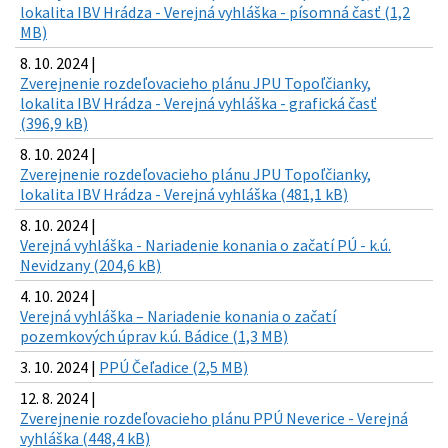
lokalita IBV Hrádza - Verejná vyhláška - písomná časť (1,2
MB)
8. 10. 2024 |
Zverejnenie rozdeľovacieho plánu JPU Topoľčianky,
lokalita IBV Hrádza - Verejná vyhláška - grafická časť
(396,9 kB)
8. 10. 2024 |
Zverejnenie rozdeľovacieho plánu JPU Topoľčianky,
lokalita IBV Hrádza - Verejná vyhláška (481,1 kB)
8. 10. 2024 |
Verejná vyhláška - Nariadenie konania o začatí PÚ - k.ú.
Nevidzany (204,6 kB)
4. 10. 2024 |
Verejná vyhláška – Nariadenie konania o začatí
pozemkových úprav k.ú. Bádice (1,3 MB)
3. 10. 2024 |
PPÚ Čeľadice (2,5 MB)
12. 8. 2024 |
Zverejnenie rozdeľovacieho plánu PPÚ Neverice - Verejná
vyhláška (448,4 kB)