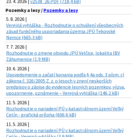
23. 4. 2026 |
v2538_26.PDF (718,4 kB)
Pozemky a lesy /
Pozemky a lesy
5. 8. 2026 |
Verejná vyhláška - Rozhodnutie o schválení všeobecných
zásad funkčného usporiadania územia JPÚ Tekovské
Nemce (665,3 kB)
7. 7. 2026 |
Rozhodnutie o zmene obvodu JPÚ Velčice, lokalita IBV
Záhumenice (1,9 MB)
10. 6. 2026 |
Upovedomenie o začatí konania podľa § 4a ods. 3 písm. c)
zákona č. 326/2005 Z. z. o lesoch v znení neskorších
predpisov o zápise do evidencie lesných pozemkov, výzva,
upozornenie, oznámenie – Verejná vyhláška (146,2 kB)
11. 5. 2026 |
Rozhodnutie o nariadení PÚ v katastrálnom území Veľký
Cetín - grafická príloha (606,6 kB)
11. 5. 2026 |
Rozhodnutie o nariadení PÚ v katastrálnom území Veľký
Cetín - Verejná vyhláška (3,9 MB)