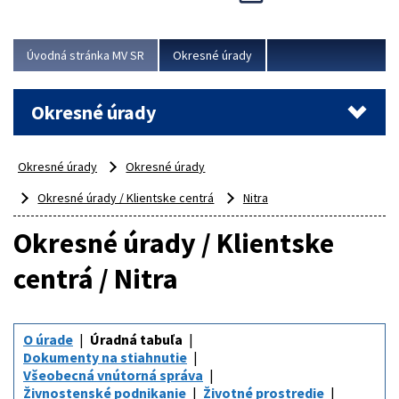
Novinky predstavili na...
Viac
Úvodná stránka MV SR
Okresné úrady
Okresné úrady
Okresné úrady
Okresné úrady
Okresné úrady / Klientske centrá
Nitra
Okresné úrady / Klientske
centrá / Nitra
O úrade
Úradná tabuľa
Dokumenty na stiahnutie
Všeobecná vnútorná správa
Živnostenské podnikanie
Životné prostredie