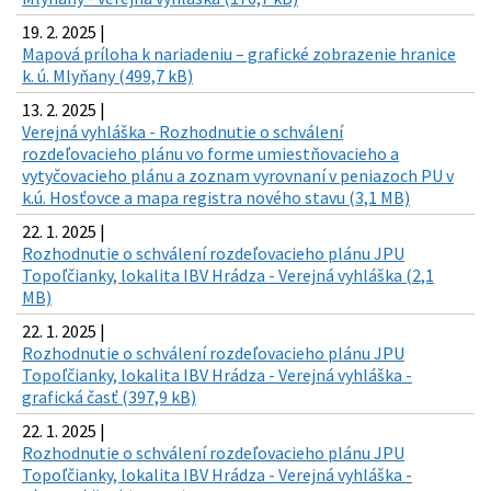
19. 2. 2025 |
Mapová príloha k nariadeniu – grafické zobrazenie hranice
k. ú. Mlyňany (499,7 kB)
13. 2. 2025 |
Verejná vyhláška - Rozhodnutie o schválení
rozdeľovacieho plánu vo forme umiestňovacieho a
vytyčovacieho plánu a zoznam vyrovnaní v peniazoch PU v
k.ú. Hosťovce a mapa registra nového stavu (3,1 MB)
22. 1. 2025 |
Rozhodnutie o schválení rozdeľovacieho plánu JPU
Topoľčianky, lokalita IBV Hrádza - Verejná vyhláška (2,1
MB)
22. 1. 2025 |
Rozhodnutie o schválení rozdeľovacieho plánu JPU
Topoľčianky, lokalita IBV Hrádza - Verejná vyhláška -
grafická časť (397,9 kB)
22. 1. 2025 |
Rozhodnutie o schválení rozdeľovacieho plánu JPU
Topoľčianky, lokalita IBV Hrádza - Verejná vyhláška -