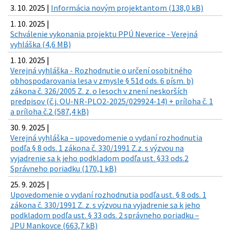
3. 10. 2025 |
Informácia novým projektantom (138,0 kB)
1. 10. 2025 |
Schválenie vykonania projektu PPÚ Neverice - Verejná
vyhláška (4,6 MB)
1. 10. 2025 |
Verejná vyhláška - Rozhodnutie o určení osobitného
obhospodarovania lesa v zmysle § 51d ods. 6 písm. b)
zákona č. 326/2005 Z. z. o lesoch v znení neskorších
predpisov (č.j. OU-NR-PLO2-2025/029924-14) + príloha č. 1
a príloha č.2 (587,4 kB)
30. 9. 2025 |
Verejná vyhláška – upovedomenie o vydaní rozhodnutia
podľa § 8 ods. 1 zákona č. 330/1991 Z.z. s výzvou na
vyjadrenie sa k jeho podkladom podľa ust. §33 ods.2
Správneho poriadku (170,1 kB)
25. 9. 2025 |
Upovedomenie o vydaní rozhodnutia podľa ust. § 8 ods. 1
zákona č. 330/1991 Z. z. s výzvou na vyjadrenie sa k jeho
podkladom podľa ust. § 33 ods. 2 správneho poriadku –
JPU Mankovce (663,7 kB)