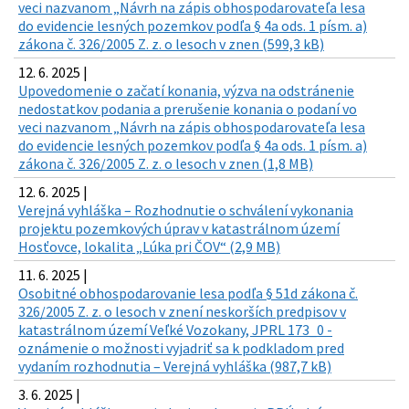
veci nazvanom „Návrh na zápis obhospodarovateľa lesa
do evidencie lesných pozemkov podľa § 4a ods. 1 písm. a)
zákona č. 326/2005 Z. z. o lesoch v znen (599,3 kB)
12. 6. 2025 |
Upovedomenie o začatí konania, výzva na odstránenie
nedostatkov podania a prerušenie konania o podaní vo
veci nazvanom „Návrh na zápis obhospodarovateľa lesa
do evidencie lesných pozemkov podľa § 4a ods. 1 písm. a)
zákona č. 326/2005 Z. z. o lesoch v znen (1,8 MB)
12. 6. 2025 |
Verejná vyhláška – Rozhodnutie o schválení vykonania
projektu pozemkových úprav v katastrálnom území
Hosťovce, lokalita „Lúka pri ČOV“ (2,9 MB)
11. 6. 2025 |
Osobitné obhospodarovanie lesa podľa § 51d zákona č.
326/2005 Z. z. o lesoch v znení neskorších predpisov v
katastrálnom území Veľké Vozokany, JPRL 173_0 -
oznámenie o možnosti vyjadriť sa k podkladom pred
vydaním rozhodnutia – Verejná vyhláška (987,7 kB)
3. 6. 2025 |