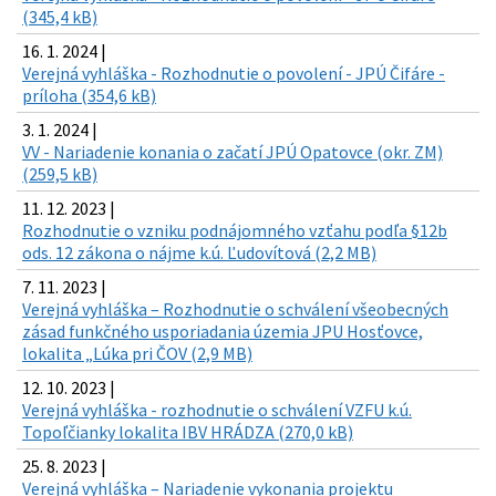
(345,4 kB)
16. 1. 2024 |
Verejná vyhláška - Rozhodnutie o povolení - JPÚ Čifáre -
príloha (354,6 kB)
3. 1. 2024 |
VV - Nariadenie konania o začatí JPÚ Opatovce (okr. ZM)
(259,5 kB)
11. 12. 2023 |
Rozhodnutie o vzniku podnájomného vzťahu podľa §12b
ods. 12 zákona o nájme k.ú. Ľudovítová (2,2 MB)
7. 11. 2023 |
Verejná vyhláška – Rozhodnutie o schválení všeobecných
zásad funkčného usporiadania územia JPU Hosťovce,
lokalita „Lúka pri ČOV (2,9 MB)
12. 10. 2023 |
Verejná vyhláška - rozhodnutie o schválení VZFU k.ú.
Topoľčianky lokalita IBV HRÁDZA (270,0 kB)
25. 8. 2023 |
Verejná vyhláška – Nariadenie vykonania projektu