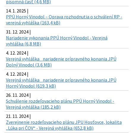
písomná časť (4,6 MB)
14. 1. 2025 |
PPÚ Horný Vinodol – Oprava rozhodnutia o schválení RP -
verejná vyhláška (163,4 kB)
31. 12. 2024 |
Nariadenie vykonania PPÚ Horný Vinodol - Verejná
vyhláška (6,8 MB)
4. 12. 2024 |
Verejná vyhláška_ nariadenie prípravného konania JPÚ
Dolný Vinodol (3,6 MB)
4. 12. 2024 |
Verejná vyhláška_ nariadenie prípravného konania JPÚ
Horný Vinodol (619,3 kB)
26. 11. 2024 |
Schválenie rozdeľovacieho plánu PPÚ Horný Vinodol -
Verejná vyhláška (185,2 kB)
21. 11. 2024 |
Zverejnenie rozdeľovacieho plánu JPU Hosťovce, lokalita
„Lúka pri ČOV“ - Verejná vyhláška (652,8 kB)