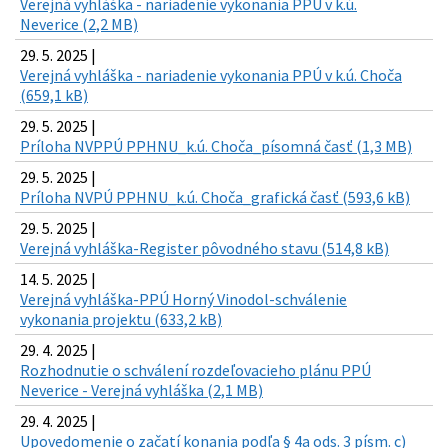
Verejná vyhláška - nariadenie vykonania PPÚ v k.ú.
Neverice (2,2 MB)
29. 5. 2025 |
Verejná vyhláška - nariadenie vykonania PPÚ v k.ú. Choča
(659,1 kB)
29. 5. 2025 |
Príloha NVPPÚ PPHNU_k.ú. Choča_písomná časť (1,3 MB)
29. 5. 2025 |
Príloha NVPÚ PPHNU_k.ú. Choča_grafická časť (593,6 kB)
29. 5. 2025 |
Verejná vyhláška-Register pôvodného stavu (514,8 kB)
14. 5. 2025 |
Verejná vyhláška-PPÚ Horný Vinodol-schválenie
vykonania projektu (633,2 kB)
29. 4. 2025 |
Rozhodnutie o schválení rozdeľovacieho plánu PPÚ
Neverice - Verejná vyhláška (2,1 MB)
29. 4. 2025 |
Upovedomenie o začatí konania podľa § 4a ods. 3 písm. c)