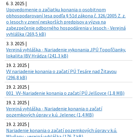
6. 3. 2025 |
Upovedomenie o začiatku konania o osobitnom
obhospodarovaní lesa podľa § 51d zákona č. 326/2005 Z. z.
o lesoch v znení neskorších predpisov a výzva na
zabezpečenie odborného hospodárenia v lesoch - Verejná
vyhláška (269,5 kB)
3. 3. 2025 |
Verejná vyhláška - Nariadenie vykonania JPÚ Topoľčianky,
lokalita IBV Hrádza (241,3 kB)
19. 2. 2025 |
VV nariadenie konania o začatí PÚ Tesáre nad Žitavou
(296,8 kB)
19. 2. 2025 |
001_VV-Nariadenie konania o začatí PÚ Jelšovce (1,8 MB)
19. 2. 2025 |
Verejná vyhláška - Nariadenie konania o začatí
pozemkových úprav v k.ú. Jelenec (1,4 MB)
19. 2. 2025 |
Nariadenie konania o začatí pozemkových úprav v k.ú.
Mlyňany - verejná vyhláška (176,7 kB)