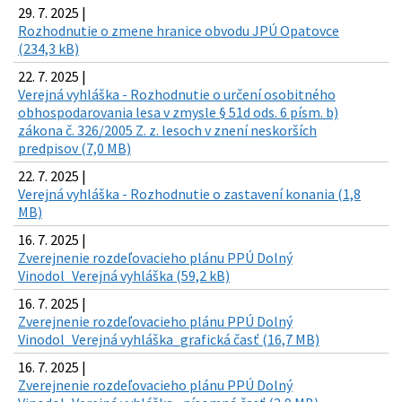
29. 7. 2025 |
Rozhodnutie o zmene hranice obvodu JPÚ Opatovce
(234,3 kB)
22. 7. 2025 |
Verejná vyhláška - Rozhodnutie o určení osobitného
obhospodarovania lesa v zmysle § 51d ods. 6 písm. b)
zákona č. 326/2005 Z. z. lesoch v znení neskorších
predpisov (7,0 MB)
22. 7. 2025 |
Verejná vyhláška - Rozhodnutie o zastavení konania (1,8
MB)
16. 7. 2025 |
Zverejnenie rozdeľovacieho plánu PPÚ Dolný
Vinodol_Verejná vyhláška (59,2 kB)
16. 7. 2025 |
Zverejnenie rozdeľovacieho plánu PPÚ Dolný
Vinodol_Verejná vyhláška_grafická časť (16,7 MB)
16. 7. 2025 |
Zverejnenie rozdeľovacieho plánu PPÚ Dolný