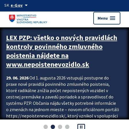
Preskocit na hlavný obsah
arrow_drop_down
SK
e-Gov
menu
Menu
Zastavit automatický posun upútavok
LEX PZP: všetko o nových pravidlách
kontroly povinného zmluvného
poistenia nájdete na
www.nepoistenevozidlo.sk
29. 06. 2026
Od 1. augusta 2026 vstupujú postupne do
praxe nové pravidlá povinného zmluvného poistenia,
ktoré radikálne znížia počet nepoistených vozidiel v
cestnej premávke a zavedú poriadok a spravodlivosť do
systému PZP. Občania nájdu všetky potrebné informácie
o zmenách na jednom mieste – novom oficiálnom portáli
https://nepoistenevozidlo.sk/, ktorý vznikol v spolupráci
Slovenskej kancelárie poisťovateľov (SKP), Slovenskej
pause_presentation
asociácie poisťovní (SLASPO) a Ministerstva vnútra SR.