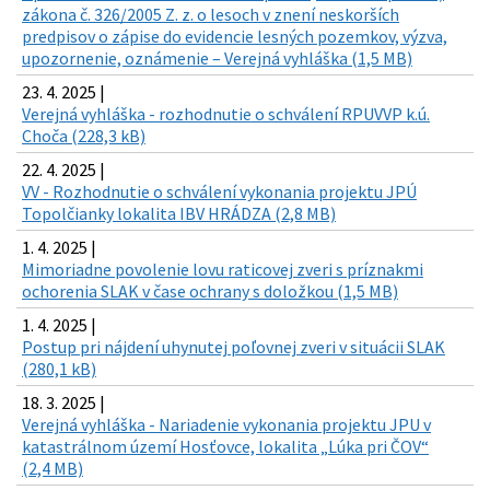
zákona č. 326/2005 Z. z. o lesoch v znení neskorších
predpisov o zápise do evidencie lesných pozemkov, výzva,
upozornenie, oznámenie – Verejná vyhláška (1,5 MB)
23. 4. 2025 |
Verejná vyhláška - rozhodnutie o schválení RPUVVP k.ú.
Choča (228,3 kB)
22. 4. 2025 |
VV - Rozhodnutie o schválení vykonania projektu JPÚ
Topolčianky lokalita IBV HRÁDZA (2,8 MB)
1. 4. 2025 |
Mimoriadne povolenie lovu raticovej zveri s príznakmi
ochorenia SLAK v čase ochrany s doložkou (1,5 MB)
1. 4. 2025 |
Postup pri nájdení uhynutej poľovnej zveri v situácii SLAK
(280,1 kB)
18. 3. 2025 |
Verejná vyhláška - Nariadenie vykonania projektu JPU v
katastrálnom území Hosťovce, lokalita „Lúka pri ČOV“
(2,4 MB)