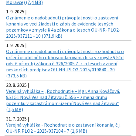
Moravce) (7,4 MB)
1. 9. 2025 |
Oznámenie o nadobudnutí právoplatnosti o zastavení
konania vo veci žiadosti o zápis do evidencie lesných
pozemkov v zmysle § 4a zákona o lesoch OU-NR-PLO2-
2025/037111 - 10 (371,9 kB)
1. 9. 2025 |
Oznámenie o nadobudnutí právoplatnosti rozhodnutia o
určení osobitného obhospodarovania lesa v zmysle § 51d
ods. 6 písm. b) zákona č. 326/2005 Z. z. o lesoch v znení
neskorších predpisov OU-NR-PLO2-2025/019840 - 20
(373,5 kB)
28. 8. 2025 |
Verejná vyhláška – „Rozhodnutie – Mgr. Anna Kováčová,
951 51 Nová Ves nad Žitavou č. 556 – zmena druhu
pozemku v katastrálnom území Nová Ves nad Žitavou“
(1,5 MB)
31. 7. 2025 |
Verejná vyhláška - Rozhodnutie o zastavení konania, č.j.
OU-NR PLO2 – 2025/037104 - 7 (1,6 MB)