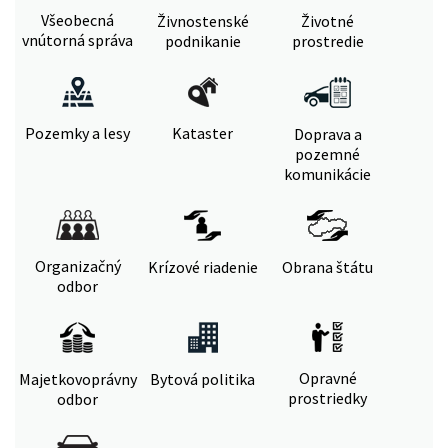
Všeobecná
Živnostenské
Životné
vnútorná správa
podnikanie
prostredie
Pozemky a lesy
Kataster
Doprava a
pozemné
komunikácie
Organizačný
Krízové riadenie
Obrana štátu
odbor
Opravné
Majetkovoprávny
Bytová politika
prostriedky
odbor