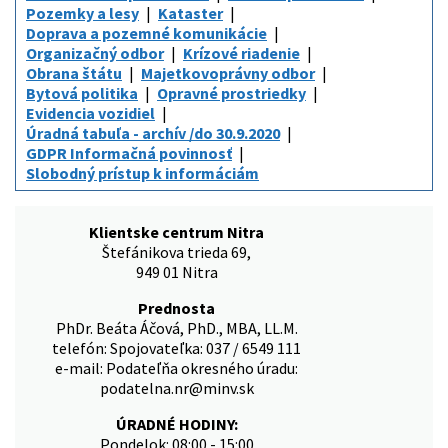
Pozemky a lesy
Kataster
Doprava a pozemné komunikácie
Organizačný odbor
Krízové riadenie
Obrana štátu
Majetkovoprávny odbor
Bytová politika
Opravné prostriedky
Evidencia vozidiel
Úradná tabuľa - archív /do 30.9.2020
GDPR Informačná povinnosť
Slobodný prístup k informáciám
Klientske centrum Nitra
Štefánikova trieda 69,
949 01 Nitra
Prednosta
PhDr. Beáta Áčová, PhD., MBA, LL.M.
telefón: Spojovateľka: 037 / 6549 111
e-mail: Podateľňa okresného úradu:
podatelna.nr@minv.sk
ÚRADNÉ HODINY:
Pondelok: 08:00 - 15:00