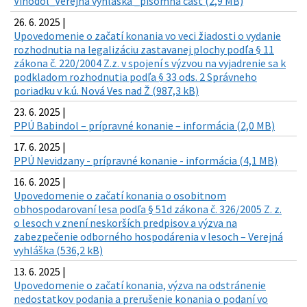
Vinodol_Verejná vyhláška _písomná časť (2,9 MB)
26. 6. 2025 |
Upovedomenie o začatí konania vo veci žiadosti o vydanie
rozhodnutia na legalizáciu zastavanej plochy podľa § 11
zákona č. 220/2004 Z.z. v spojení s výzvou na vyjadrenie sa k
podkladom rozhodnutia podľa § 33 ods. 2 Správneho
poriadku v k.ú. Nová Ves nad Ž (987,3 kB)
23. 6. 2025 |
PPÚ Babindol – prípravné konanie – informácia (2,0 MB)
17. 6. 2025 |
PPÚ Nevidzany - prípravné konanie - informácia (4,1 MB)
16. 6. 2025 |
Upovedomenie o začatí konania o osobitnom
obhospodarovaní lesa podľa § 51d zákona č. 326/2005 Z. z.
o lesoch v znení neskorších predpisov a výzva na
zabezpečenie odborného hospodárenia v lesoch – Verejná
vyhláška (536,2 kB)
13. 6. 2025 |
Upovedomenie o začatí konania, výzva na odstránenie
nedostatkov podania a prerušenie konania o podaní vo