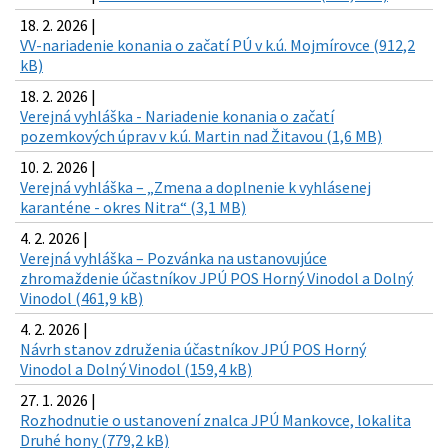
18. 2. 2026 |
VV-nariadenie konania o začatí PÚ v k.ú. Mojmírovce (912,2
kB)
18. 2. 2026 |
Verejná vyhláška - Nariadenie konania o začatí
pozemkových úprav v k.ú. Martin nad Žitavou (1,6 MB)
10. 2. 2026 |
Verejná vyhláška – „Zmena a doplnenie k vyhlásenej
karanténe - okres Nitra“ (3,1 MB)
4. 2. 2026 |
Verejná vyhláška – Pozvánka na ustanovujúce
zhromaždenie účastníkov JPÚ POS Horný Vinodol a Dolný
Vinodol (461,9 kB)
4. 2. 2026 |
Návrh stanov združenia účastníkov JPÚ POS Horný
Vinodol a Dolný Vinodol (159,4 kB)
27. 1. 2026 |
Rozhodnutie o ustanovení znalca JPÚ Mankovce, lokalita
Druhé hony (779,2 kB)