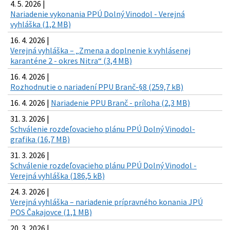
4. 5. 2026 |
Nariadenie vykonania PPÚ Dolný Vinodol - Verejná
vyhláška (1,2 MB)
16. 4. 2026 |
Verejná vyhláška – „Zmena a doplnenie k vyhlásenej
karanténe 2 - okres Nitra“ (3,4 MB)
16. 4. 2026 |
Rozhodnutie o nariadení PPU Branč-§8 (259,7 kB)
16. 4. 2026 |
Nariadenie PPU Branč - príloha (2,3 MB)
31. 3. 2026 |
Schválenie rozdeľovacieho plánu PPÚ Dolný Vinodol-
grafika (16,7 MB)
31. 3. 2026 |
Schválenie rozdeľovacieho plánu PPÚ Dolný Vinodol -
Verejná vyhláška (186,5 kB)
24. 3. 2026 |
Verejná vyhláška – nariadenie prípravného konania JPÚ
POS Čakajovce (1,1 MB)
20. 3. 2026 |