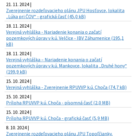
21. 11. 2024 |
Zverejnenie rozdeľovacieho plánu JPU Hosťovce, lokalita
„Lúka pri ČOV“ - grafická časť (45,0 kB)
18. 11. 2024 |
Verejná vyhláška - Nariadenie konania o začatí
pozemkových úprav v k.ú. Velčice - IBV Záhumenice (195,1
kB)
18. 11. 2024 |
Verejná vyhláška – Nariadenie konania o začatí
pozemkových úprav v k.ú. Mankovce, lokalita „Druhé hony“
(199,9 kB)
15. 10. 2024 |
Verejná vyhláška - Zverejnenie RPUVVP k.ú. Choča (74,7 kB)
15. 10. 2024 |
Príloha RPUVVP k.ú. Choča - písomná časť (2,0 MB)
15. 10. 2024 |
Príloha RPUVVP k.ú. Choča - grafická časť (5,9 MB)
8. 10. 2024 |
Zverejnenie rozdeľovacieho plánu JPU Topoľčianky,