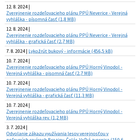
12. 8. 2024 |
Zverejnenie rozdeľovacieho plánu PPÚ Neverice - Verejná
vyhláška - písomná časť (1,8 MB)
12. 8. 2024 |
Zverejnenie rozdeľovacieho plánu PPÚ Neverice - Verejná
vyhláška - grafická časť (2,7 MB)
7. 8. 2024 |
Lykožrút bukový - informácie (456,5 kB)
10. 7. 2024 |
Zverejnenie rozdeľovacieho plánu PPÚ Horný Vinodol -
Verejná vyhláška - pisomná časť (2,7 MB)
10. 7. 2024 |
Zverejnenie rozdeľovacieho plánu PPÚ Horný Vinodol -
Verejná vyhláška - grafická časť (11,3 MB)
10. 7. 2024 |
Zverejnenie rozdeľovacieho plánu PPÚ Horný Vinodol -
Verejná vyhláška rev. (1,2 MB)
3. 7. 2024 |
Odvolanie zákazu využívania lesov verejnosťou v
poľovných revíroch Breziny, Čelár, Veľká zvernica (150,6