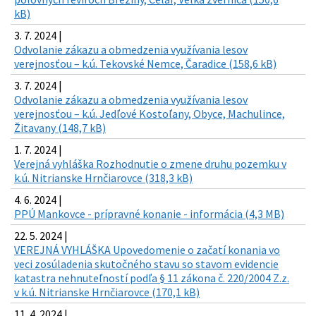
kB)
3. 7. 2024 |
Odvolanie zákazu a obmedzenia využívania lesov
verejnosťou – k.ú. Tekovské Nemce, Čaradice (158,6 kB)
3. 7. 2024 |
Odvolanie zákazu a obmedzenia využívania lesov
verejnosťou – k.ú. Jedľové Kostoľany, Obyce, Machulince,
Žitavany (148,7 kB)
1. 7. 2024 |
Verejná vyhláška Rozhodnutie o zmene druhu pozemku v
k.ú. Nitrianske Hrnčiarovce (318,3 kB)
4. 6. 2024 |
PPÚ Mankovce - prípravné konanie - informácia (4,3 MB)
22. 5. 2024 |
VEREJNÁ VYHLÁŠKA Upovedomenie o začatí konania vo
veci zosúladenia skutočného stavu so stavom evidencie
katastra nehnuteľností podľa § 11 zákona č. 220/2004 Z.z.
v k.ú. Nitrianske Hrnčiarovce (170,1 kB)
11. 4. 2024 |