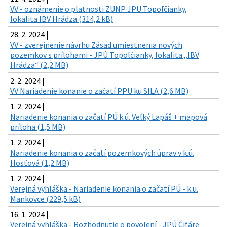
VV - oznámenie o platnosti ZUNP JPU Topoľčianky,
lokalita IBV Hrádza (314,2 kB)
28. 2. 2024 |
VV - zverejnenie návrhu Zásad umiestnenia nových
pozemkov s prílohami - JPÚ Topoľčianky, lokalita „IBV
Hrádza“ (2,2 MB)
2. 2. 2024 |
VV Nariadenie konanie o začatí PPU ku SILA (2,6 MB)
1. 2. 2024 |
Nariadenie konania o začatí PÚ k.ú. Veľký Lapáš + mapová
príloha (1,5 MB)
1. 2. 2024 |
Nariadenie konania o začatí pozemkových úprav v k.ú.
Hosťová (1,2 MB)
1. 2. 2024 |
Verejná vyhláška - Nariadenie konania o začatí PÚ - k.u.
Mankovce (229,5 kB)
16. 1. 2024 |
Verejná vyhláška - Rozhodnutie o povolení - JPÚ Čifáre