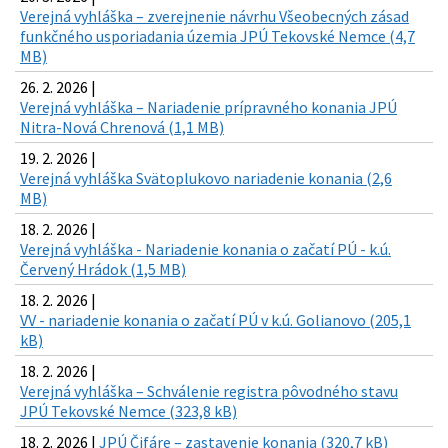
Verejná vyhláška – zverejnenie návrhu Všeobecných zásad
funkčného usporiadania územia JPÚ Tekovské Nemce (4,7
MB)
26. 2. 2026 |
Verejná vyhláška – Nariadenie prípravného konania JPÚ
Nitra-Nová Chrenová (1,1 MB)
19. 2. 2026 |
Verejná vyhláška Svätoplukovo nariadenie konania (2,6
MB)
18. 2. 2026 |
Verejná vyhláška - Nariadenie konania o začatí PÚ - k.ú.
Červený Hrádok (1,5 MB)
18. 2. 2026 |
VV - nariadenie konania o začatí PÚ v k.ú. Golianovo (205,1
kB)
18. 2. 2026 |
Verejná vyhláška – Schválenie registra pôvodného stavu
JPÚ Tekovské Nemce (323,8 kB)
18. 2. 2026 |
JPÚ Čifáre – zastavenie konania (320,7 kB)