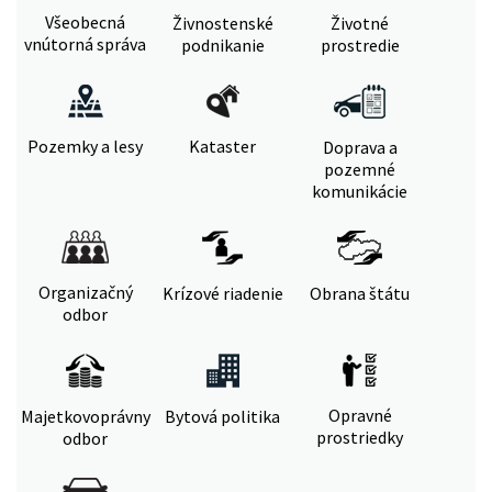
Všeobecná
Živnostenské
Životné
vnútorná správa
podnikanie
prostredie
Pozemky a lesy
Kataster
Doprava a
pozemné
komunikácie
Organizačný
Krízové riadenie
Obrana štátu
odbor
Opravné
Majetkovoprávny
Bytová politika
prostriedky
odbor