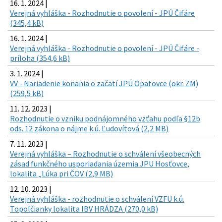
16. 1. 2024 |
Verejná vyhláška - Rozhodnutie o povolení - JPÚ Čifáre
(345,4 kB)
16. 1. 2024 |
Verejná vyhláška - Rozhodnutie o povolení - JPÚ Čifáre -
príloha (354,6 kB)
3. 1. 2024 |
VV - Nariadenie konania o začatí JPÚ Opatovce (okr. ZM)
(259,5 kB)
11. 12. 2023 |
Rozhodnutie o vzniku podnájomného vzťahu podľa §12b
ods. 12 zákona o nájme k.ú. Ľudovítová (2,2 MB)
7. 11. 2023 |
Verejná vyhláška – Rozhodnutie o schválení všeobecných
zásad funkčného usporiadania územia JPU Hosťovce,
lokalita „Lúka pri ČOV (2,9 MB)
12. 10. 2023 |
Verejná vyhláška - rozhodnutie o schválení VZFU k.ú.
Topoľčianky lokalita IBV HRÁDZA (270,0 kB)