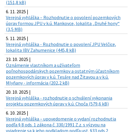
(151,8 kB)
6. 11. 2025 |
Verejná vyhláška – Rozhodnutie o povolení pozemkových
úprav formou JPU v k.ú. Mankovce, lokalita „Druhé hony“
(3,5 MB)
5. 11. 2025 |
Verejná vyhláška - Rozhodnutie o povolení JPU Velčice,
lokalita IBV Zahumenice (445,8 kB)
23. 10. 2025 |
Oznámenie vlastníkom a užívateľom
poľnohospodárskych pozemkov a ostatným účastníkom
pozemkových úprav v k.ú. Tesáre nad Žitavou a v k.ú.
Mlyňany - informácia (202,2 kB)
20. 10. 2025 |
Verejná vyhláška - rozhodnutie o schválení vykonania
projektu pozemkových úprav v k.ú. Choča (579,6 kB)
6. 10. 2025 |
Verejná vyhláška – upovedomenie o vydaní rozhodnutia
podľa § 8 ods. 1 zákona č. 330/1991 Z.z. s výzvou na
vyjadrenie sa k jeho podkladom podľa ust. §33 ods.2