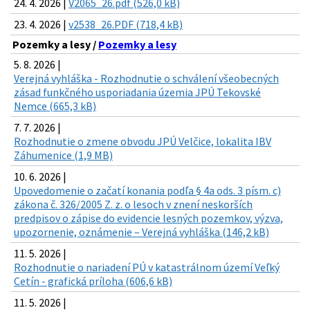
24. 4. 2026 |
V2065_26.pdf (526,0 kB)
23. 4. 2026 |
v2538_26.PDF (718,4 kB)
Pozemky a lesy /
Pozemky a lesy
5. 8. 2026 |
Verejná vyhláška - Rozhodnutie o schválení všeobecných
zásad funkčného usporiadania územia JPÚ Tekovské
Nemce (665,3 kB)
7. 7. 2026 |
Rozhodnutie o zmene obvodu JPÚ Velčice, lokalita IBV
Záhumenice (1,9 MB)
10. 6. 2026 |
Upovedomenie o začatí konania podľa § 4a ods. 3 písm. c)
zákona č. 326/2005 Z. z. o lesoch v znení neskorších
predpisov o zápise do evidencie lesných pozemkov, výzva,
upozornenie, oznámenie – Verejná vyhláška (146,2 kB)
11. 5. 2026 |
Rozhodnutie o nariadení PÚ v katastrálnom území Veľký
Cetín - grafická príloha (606,6 kB)
11. 5. 2026 |