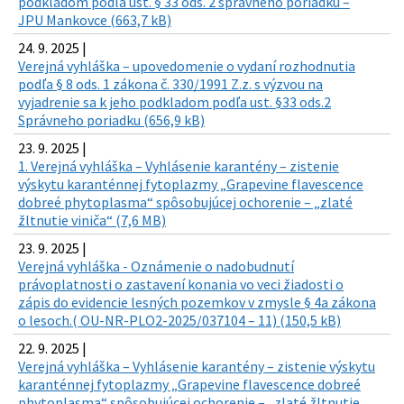
podkladom podľa ust. § 33 ods. 2 správneho poriadku –
JPU Mankovce (663,7 kB)
24. 9. 2025 |
Verejná vyhláška – upovedomenie o vydaní rozhodnutia
podľa § 8 ods. 1 zákona č. 330/1991 Z.z. s výzvou na
vyjadrenie sa k jeho podkladom podľa ust. §33 ods.2
Správneho poriadku (656,9 kB)
23. 9. 2025 |
1. Verejná vyhláška – Vyhlásenie karantény – zistenie
výskytu karanténnej fytoplazmy „Grapevine flavescence
dobreé phytoplasma“ spôsobujúcej ochorenie – „zlaté
žltnutie viniča“ (7,6 MB)
23. 9. 2025 |
Verejná vyhláška - Oznámenie o nadobudnutí
právoplatnosti o zastavení konania vo veci žiadosti o
zápis do evidencie lesných pozemkov v zmysle § 4a zákona
o lesoch.( OU-NR-PLO2-2025/037104 – 11) (150,5 kB)
22. 9. 2025 |
Verejná vyhláška – Vyhlásenie karantény – zistenie výskytu
karanténnej fytoplazmy „Grapevine flavescence dobreé
phytoplasma“ spôsobujúcej ochorenie – „zlaté žltnutie