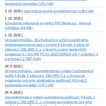
Správneho poriadku (170,3 kB)
3. 10. 2025 |
Informácia novým projektantom (138,0 kB)
1. 10. 2025 |
Schválenie vykonania projektu PPÚ Neverice - Verejná
vyhláška (4,6 MB)
1. 10. 2025 |
Verejná vyhláška - Rozhodnutie o určení osobitného
obhospodarovania lesa v zmysle § 51d ods. 6 písm. b)
zákona č. 326/2005 Z. z. o lesoch v znení neskorších
predpisov (č.j. OU-NR-PLO2-2025/029924-14) + príloha č. 1
a príloha č.2 (587,4 kB)
30. 9. 2025 |
Verejná vyhláška – upovedomenie o vydaní rozhodnutia
podľa § 8 ods. 1 zákona č. 330/1991 Z.z. s výzvou na
vyjadrenie sa k jeho podkladom podľa ust. §33 ods.2
Správneho poriadku (170,1 kB)
25. 9. 2025 |
Upovedomenie o vydaní rozhodnutia podľa ust. § 8 ods. 1
zákona č. 330/1991 Z. z. s výzvou na vyjadrenie sa k jeho