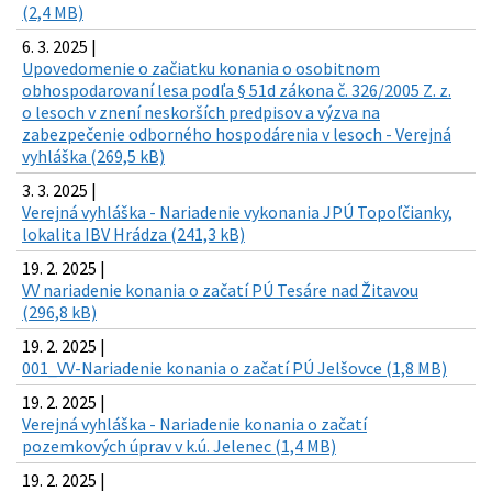
(2,4 MB)
6. 3. 2025 |
Upovedomenie o začiatku konania o osobitnom
obhospodarovaní lesa podľa § 51d zákona č. 326/2005 Z. z.
o lesoch v znení neskorších predpisov a výzva na
zabezpečenie odborného hospodárenia v lesoch - Verejná
vyhláška (269,5 kB)
3. 3. 2025 |
Verejná vyhláška - Nariadenie vykonania JPÚ Topoľčianky,
lokalita IBV Hrádza (241,3 kB)
19. 2. 2025 |
VV nariadenie konania o začatí PÚ Tesáre nad Žitavou
(296,8 kB)
19. 2. 2025 |
001_VV-Nariadenie konania o začatí PÚ Jelšovce (1,8 MB)
19. 2. 2025 |
Verejná vyhláška - Nariadenie konania o začatí
pozemkových úprav v k.ú. Jelenec (1,4 MB)
19. 2. 2025 |