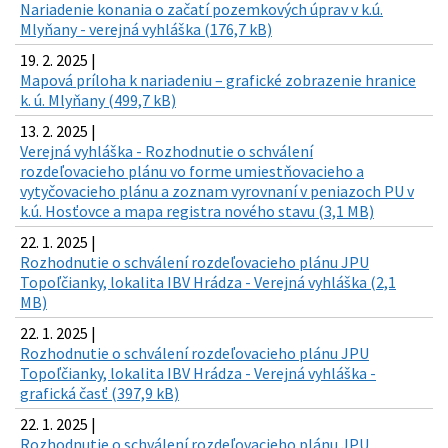
Nariadenie konania o začatí pozemkových úprav v k.ú.
Mlyňany - verejná vyhláška (176,7 kB)
19. 2. 2025 |
Mapová príloha k nariadeniu – grafické zobrazenie hranice
k. ú. Mlyňany (499,7 kB)
13. 2. 2025 |
Verejná vyhláška - Rozhodnutie o schválení
rozdeľovacieho plánu vo forme umiestňovacieho a
vytyčovacieho plánu a zoznam vyrovnaní v peniazoch PU v
k.ú. Hosťovce a mapa registra nového stavu (3,1 MB)
22. 1. 2025 |
Rozhodnutie o schválení rozdeľovacieho plánu JPU
Topoľčianky, lokalita IBV Hrádza - Verejná vyhláška (2,1
MB)
22. 1. 2025 |
Rozhodnutie o schválení rozdeľovacieho plánu JPU
Topoľčianky, lokalita IBV Hrádza - Verejná vyhláška -
grafická časť (397,9 kB)
22. 1. 2025 |
Rozhodnutie o schválení rozdeľovacieho plánu JPU