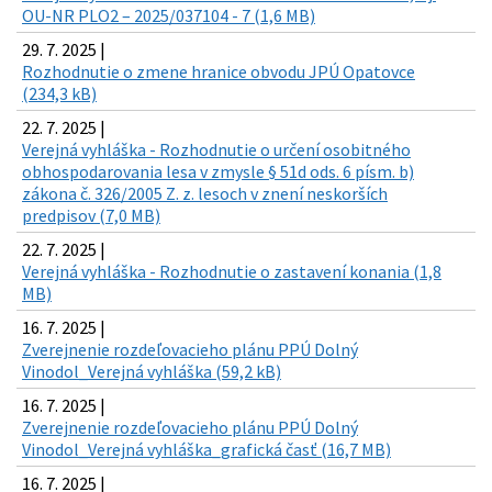
OU-NR PLO2 – 2025/037104 - 7 (1,6 MB)
29. 7. 2025 |
Rozhodnutie o zmene hranice obvodu JPÚ Opatovce
(234,3 kB)
22. 7. 2025 |
Verejná vyhláška - Rozhodnutie o určení osobitného
obhospodarovania lesa v zmysle § 51d ods. 6 písm. b)
zákona č. 326/2005 Z. z. lesoch v znení neskorších
predpisov (7,0 MB)
22. 7. 2025 |
Verejná vyhláška - Rozhodnutie o zastavení konania (1,8
MB)
16. 7. 2025 |
Zverejnenie rozdeľovacieho plánu PPÚ Dolný
Vinodol_Verejná vyhláška (59,2 kB)
16. 7. 2025 |
Zverejnenie rozdeľovacieho plánu PPÚ Dolný
Vinodol_Verejná vyhláška_grafická časť (16,7 MB)
16. 7. 2025 |