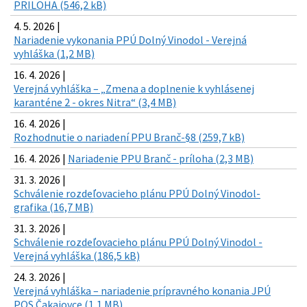
PRILOHA (546,2 kB)
4. 5. 2026 |
Nariadenie vykonania PPÚ Dolný Vinodol - Verejná
vyhláška (1,2 MB)
16. 4. 2026 |
Verejná vyhláška – „Zmena a doplnenie k vyhlásenej
karanténe 2 - okres Nitra“ (3,4 MB)
16. 4. 2026 |
Rozhodnutie o nariadení PPU Branč-§8 (259,7 kB)
16. 4. 2026 |
Nariadenie PPU Branč - príloha (2,3 MB)
31. 3. 2026 |
Schválenie rozdeľovacieho plánu PPÚ Dolný Vinodol-
grafika (16,7 MB)
31. 3. 2026 |
Schválenie rozdeľovacieho plánu PPÚ Dolný Vinodol -
Verejná vyhláška (186,5 kB)
24. 3. 2026 |
Verejná vyhláška – nariadenie prípravného konania JPÚ
POS Čakajovce (1,1 MB)