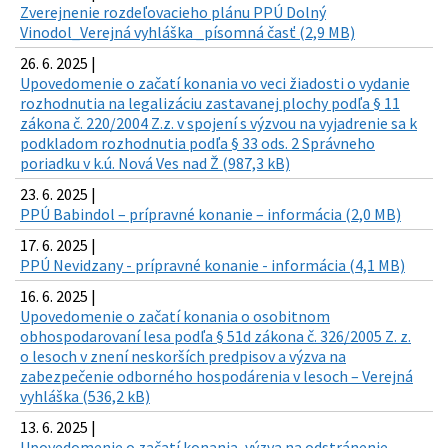
Zverejnenie rozdeľovacieho plánu PPÚ Dolný
Vinodol_Verejná vyhláška _písomná časť (2,9 MB)
26. 6. 2025 |
Upovedomenie o začatí konania vo veci žiadosti o vydanie
rozhodnutia na legalizáciu zastavanej plochy podľa § 11
zákona č. 220/2004 Z.z. v spojení s výzvou na vyjadrenie sa k
podkladom rozhodnutia podľa § 33 ods. 2 Správneho
poriadku v k.ú. Nová Ves nad Ž (987,3 kB)
23. 6. 2025 |
PPÚ Babindol – prípravné konanie – informácia (2,0 MB)
17. 6. 2025 |
PPÚ Nevidzany - prípravné konanie - informácia (4,1 MB)
16. 6. 2025 |
Upovedomenie o začatí konania o osobitnom
obhospodarovaní lesa podľa § 51d zákona č. 326/2005 Z. z.
o lesoch v znení neskorších predpisov a výzva na
zabezpečenie odborného hospodárenia v lesoch – Verejná
vyhláška (536,2 kB)
13. 6. 2025 |
Upovedomenie o začatí konania, výzva na odstránenie