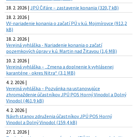
18. 2. 2026 |
JPÚ Čifáre – zastavenie konania (320,7 kB)
18. 2. 2026 |
VV-nariadenie konania o začatí PÚ v k.ú. Mojmírovce (912,2
kB)
18. 2. 2026 |
Verejná vyhláška - Nariadenie konania o začatí
pozemkových úprav v k.ú. Martin nad Žitavou (1,6 MB)
10. 2. 2026 |
Verejná vyhláška – „Zmena a doplnenie k vyhlásenej
karanténe - okres Nitra“ (3,1 MB)
4. 2. 2026 |
Verejná vyhláška – Pozvánka na ustanovujúce
zhromaždenie účastníkov JPÚ POS Horný Vinodol a Dolný
Vinodol (461,9 kB)
4. 2. 2026 |
Návrh stanov združenia účastníkov JPÚ POS Horný
Vinodol a Dolný Vinodol (159,4 kB)
27. 1. 2026 |