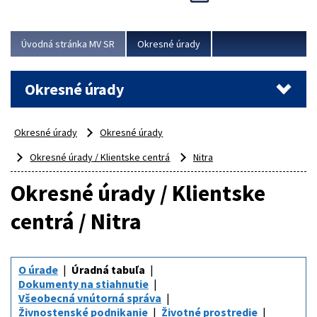
Novinky predstavili na...
Viac
Úvodná stránka MV SR
Okresné úrady
Okresné úrady
Okresné úrady
Okresné úrady
Okresné úrady / Klientske centrá
Nitra
Okresné úrady / Klientske
centrá / Nitra
O úrade
Úradná tabuľa
Dokumenty na stiahnutie
Všeobecná vnútorná správa
Živnostenské podnikanie
Životné prostredie