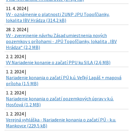
11. 4. 2024 |
VV - oznámenie o platnosti ZUNP JPU Topoľčianky,
lokalita IBV Hrádza (314,2 kB)
28. 2. 2024 |
VV - zverejnenie návrhu Zásad umiestnenia nových
pozemkov s prílohami - JPÚ Topoľčianky, lokalita „IBV
Hrádza“ (2,2 MB)
2. 2. 2024 |
VV Nariadenie konanie o začatí PPU ku SILA (2,6 MB)
1. 2. 2024 |
Nariadenie konania o začatí PÚ k.ú. Veľký Lapáš + mapová
príloha (1,5 MB)
1. 2. 2024 |
Nariadenie konania o začatí pozemkových úprav v k.ú.
Hosťová (1,2 MB)
1. 2. 2024 |
Verejná vyhláška - Nariadenie konania o začatí PÚ - k.u.
Mankovce (229,5 kB)