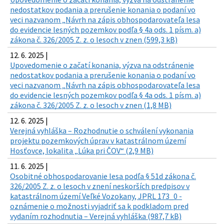
nedostatkov podania a prerušenie konania o podaní vo
veci nazvanom „Návrh na zápis obhospodarovateľa lesa
do evidencie lesných pozemkov podľa § 4a ods. 1 písm. a)
zákona č. 326/2005 Z. z. o lesoch v znen (599,3 kB)
12. 6. 2025 |
Upovedomenie o začatí konania, výzva na odstránenie
nedostatkov podania a prerušenie konania o podaní vo
veci nazvanom „Návrh na zápis obhospodarovateľa lesa
do evidencie lesných pozemkov podľa § 4a ods. 1 písm. a)
zákona č. 326/2005 Z. z. o lesoch v znen (1,8 MB)
12. 6. 2025 |
Verejná vyhláška – Rozhodnutie o schválení vykonania
projektu pozemkových úprav v katastrálnom území
Hosťovce, lokalita „Lúka pri ČOV“ (2,9 MB)
11. 6. 2025 |
Osobitné obhospodarovanie lesa podľa § 51d zákona č.
326/2005 Z. z. o lesoch v znení neskorších predpisov v
katastrálnom území Veľké Vozokany, JPRL 173_0 -
oznámenie o možnosti vyjadriť sa k podkladom pred
vydaním rozhodnutia – Verejná vyhláška (987,7 kB)