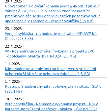
29. 4. 2025 |
Upovedomenie o začatí konania podľa § 4a ods. 3 písm. c)
zákona č. 326/2005 Z. z. o lesoch v znení neskorších
predpisov o zápise do evidencie lesných pozemkov, výzva,
upozornenie, oznámenie – Verejná vyhláška (1,5 MB)
23. 4. 2025 |
Verejná vyhláška - rozhodnutie o schválení RPUVVP k.ú.
Choča (228,3 kB)
22. 4. 2025 |
VV - Rozhodnutie o schválení vykonania projektu JPÚ
Topolčianky lokalita IBV HRÁDZA (2,8 MB)
1. 4. 2025 |
Mimoriadne povolenie lovu raticovej zveri s príznakmi
ochorenia SLAK v čase ochrany s doložkou (1,5 MB)
1. 4. 2025 |
Postup pri nájdení uhynutej poľovnej zveri v situácii SLAK
(280,1 kB)
18. 3. 2025 |
Verejná vyhláška - Nariadenie vykonania projektu JPU v
katastrálnom území Hosťovce, lokalita „Lúka pri ČOV“