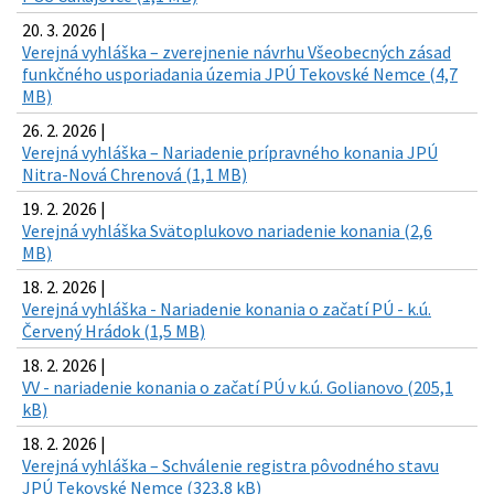
20. 3. 2026 |
Verejná vyhláška – zverejnenie návrhu Všeobecných zásad
funkčného usporiadania územia JPÚ Tekovské Nemce (4,7
MB)
26. 2. 2026 |
Verejná vyhláška – Nariadenie prípravného konania JPÚ
Nitra-Nová Chrenová (1,1 MB)
19. 2. 2026 |
Verejná vyhláška Svätoplukovo nariadenie konania (2,6
MB)
18. 2. 2026 |
Verejná vyhláška - Nariadenie konania o začatí PÚ - k.ú.
Červený Hrádok (1,5 MB)
18. 2. 2026 |
VV - nariadenie konania o začatí PÚ v k.ú. Golianovo (205,1
kB)
18. 2. 2026 |
Verejná vyhláška – Schválenie registra pôvodného stavu
JPÚ Tekovské Nemce (323,8 kB)