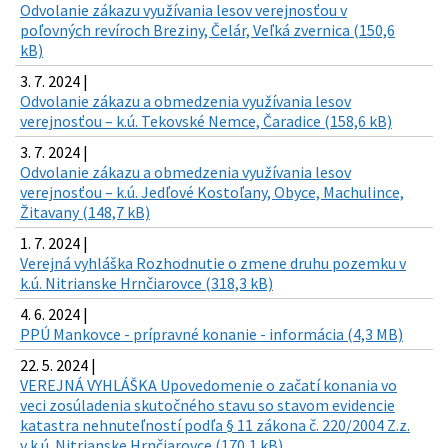
Odvolanie zákazu využívania lesov verejnosťou v
poľovných revíroch Breziny, Čelár, Veľká zvernica (150,6
kB)
3. 7. 2024 |
Odvolanie zákazu a obmedzenia využívania lesov
verejnosťou – k.ú. Tekovské Nemce, Čaradice (158,6 kB)
3. 7. 2024 |
Odvolanie zákazu a obmedzenia využívania lesov
verejnosťou – k.ú. Jedľové Kostoľany, Obyce, Machulince,
Žitavany (148,7 kB)
1. 7. 2024 |
Verejná vyhláška Rozhodnutie o zmene druhu pozemku v
k.ú. Nitrianske Hrnčiarovce (318,3 kB)
4. 6. 2024 |
PPÚ Mankovce - prípravné konanie - informácia (4,3 MB)
22. 5. 2024 |
VEREJNÁ VYHLÁŠKA Upovedomenie o začatí konania vo
veci zosúladenia skutočného stavu so stavom evidencie
katastra nehnuteľností podľa § 11 zákona č. 220/2004 Z.z.
v k.ú. Nitrianske Hrnčiarovce (170,1 kB)