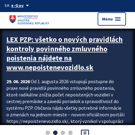
Preskocit na hlavný obsah
arrow_drop_down
SK
e-Gov
menu
Menu
Zastavit automatický posun upútavok
LEX PZP: všetko o nových pravidlách
kontroly povinného zmluvného
poistenia nájdete na
www.nepoistenevozidlo.sk
29. 06. 2026
Od 1. augusta 2026 vstupujú postupne do
praxe nové pravidlá povinného zmluvného poistenia,
ktoré radikálne znížia počet nepoistených vozidiel v
cestnej premávke a zavedú poriadok a spravodlivosť do
systému PZP. Občania nájdu všetky potrebné informácie
o zmenách na jednom mieste – novom oficiálnom portáli
https://nepoistenevozidlo.sk/, ktorý vznikol v spolupráci
Slovenskej kancelárie poisťovateľov (SKP), Slovenskej
pause_presentation
asociácie poisťovní (SLASPO) a Ministerstva vnútra SR.