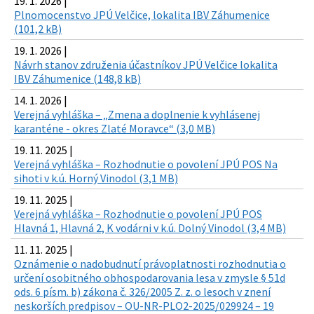
19. 1. 2026 |
Plnomocenstvo JPÚ Velčice, lokalita IBV Záhumenice
(101,2 kB)
19. 1. 2026 |
Návrh stanov združenia účastníkov JPÚ Velčice lokalita
IBV Záhumenice (148,8 kB)
14. 1. 2026 |
Verejná vyhláška – „Zmena a doplnenie k vyhlásenej
karanténe - okres Zlaté Moravce“ (3,0 MB)
19. 11. 2025 |
Verejná vyhláška – Rozhodnutie o povolení JPÚ POS Na
sihoti v k.ú. Horný Vinodol (3,1 MB)
19. 11. 2025 |
Verejná vyhláška – Rozhodnutie o povolení JPÚ POS
Hlavná 1, Hlavná 2, K vodárni v k.ú. Dolný Vinodol (3,4 MB)
11. 11. 2025 |
Oznámenie o nadobudnutí právoplatnosti rozhodnutia o
určení osobitného obhospodarovania lesa v zmysle § 51d
ods. 6 písm. b) zákona č. 326/2005 Z. z. o lesoch v znení
neskorších predpisov – OU-NR-PLO2-2025/029924 – 19