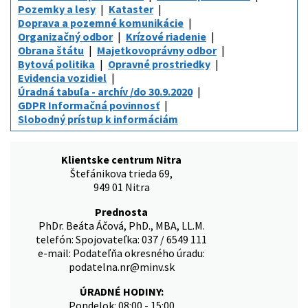
Pozemky a lesy
Kataster
Doprava a pozemné komunikácie
Organizačný odbor
Krízové riadenie
Obrana štátu
Majetkovoprávny odbor
Bytová politika
Opravné prostriedky
Evidencia vozidiel
Úradná tabuľa - archív /do 30.9.2020
GDPR Informačná povinnosť
Slobodný prístup k informáciám
Klientske centrum Nitra
Štefánikova trieda 69,
949 01 Nitra
Prednosta
PhDr. Beáta Áčová, PhD., MBA, LL.M.
telefón: Spojovateľka: 037 / 6549 111
e-mail: Podateľňa okresného úradu:
podatelna.nr@minv.sk
ÚRADNÉ HODINY:
Pondelok: 08:00 - 15:00