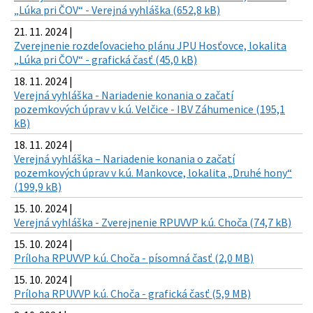
„Lúka pri ČOV“ - Verejná vyhláška (652,8 kB)
21. 11. 2024 |
Zverejnenie rozdeľovacieho plánu JPU Hosťovce, lokalita
„Lúka pri ČOV“ - grafická časť (45,0 kB)
18. 11. 2024 |
Verejná vyhláška - Nariadenie konania o začatí
pozemkových úprav v k.ú. Velčice - IBV Záhumenice (195,1
kB)
18. 11. 2024 |
Verejná vyhláška – Nariadenie konania o začatí
pozemkových úprav v k.ú. Mankovce, lokalita „Druhé hony“
(199,9 kB)
15. 10. 2024 |
Verejná vyhláška - Zverejnenie RPUVVP k.ú. Choča (74,7 kB)
15. 10. 2024 |
Príloha RPUVVP k.ú. Choča - písomná časť (2,0 MB)
15. 10. 2024 |
Príloha RPUVVP k.ú. Choča - grafická časť (5,9 MB)