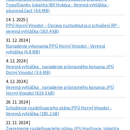
Topoľčianky, lokalita IBV Hrádza - Verejná vyhláška -
písomná časť (4,6 MB)
14. 1. 2025 |
PPÚ Horný Vinodol – Oprava rozhodnutia o schválení RP -
verejná vyhláška (163,4 kB)
31. 12. 2024 |
Nariadenie vykonania PPÚ Horný Vinodol - Verejná
vyhláška (6,8 MB)
4. 12. 2024 |
Verejná vyhláška_ nariadenie prípravného konania JPÚ
Dolný Vinodol (3,6 MB)
4. 12. 2024 |
Verejná vyhláška_ nariadenie prípravného konania JPÚ
Horný Vinodol (619,3 kB)
26. 11. 2024 |
Schválenie rozdeľovacieho plánu PPÚ Horný Vinodol -
Verejná vyhláška (185,2 kB)
21. 11. 2024 |
Zverejnenie rozdeľovacieho plánu JPU Hosťovce, lokalita