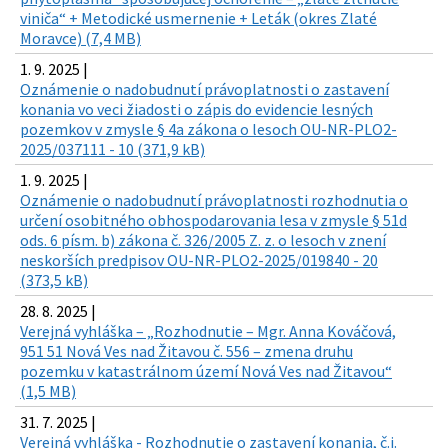
viniča“ + Metodické usmernenie + Leták (okres Zlaté
Moravce) (7,4 MB)
1. 9. 2025 |
Oznámenie o nadobudnutí právoplatnosti o zastavení
konania vo veci žiadosti o zápis do evidencie lesných
pozemkov v zmysle § 4a zákona o lesoch OU-NR-PLO2-
2025/037111 - 10 (371,9 kB)
1. 9. 2025 |
Oznámenie o nadobudnutí právoplatnosti rozhodnutia o
určení osobitného obhospodarovania lesa v zmysle § 51d
ods. 6 písm. b) zákona č. 326/2005 Z. z. o lesoch v znení
neskorších predpisov OU-NR-PLO2-2025/019840 - 20
(373,5 kB)
28. 8. 2025 |
Verejná vyhláška – „Rozhodnutie – Mgr. Anna Kováčová,
951 51 Nová Ves nad Žitavou č. 556 – zmena druhu
pozemku v katastrálnom území Nová Ves nad Žitavou“
(1,5 MB)
31. 7. 2025 |
Verejná vyhláška - Rozhodnutie o zastavení konania, č.j.