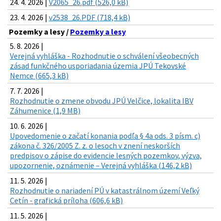
24. 4. 2026 |
V2065_26.pdf (526,0 kB)
23. 4. 2026 |
v2538_26.PDF (718,4 kB)
Pozemky a lesy /
Pozemky a lesy
5. 8. 2026 |
Verejná vyhláška - Rozhodnutie o schválení všeobecných
zásad funkčného usporiadania územia JPÚ Tekovské
Nemce (665,3 kB)
7. 7. 2026 |
Rozhodnutie o zmene obvodu JPÚ Velčice, lokalita IBV
Záhumenice (1,9 MB)
10. 6. 2026 |
Upovedomenie o začatí konania podľa § 4a ods. 3 písm. c)
zákona č. 326/2005 Z. z. o lesoch v znení neskorších
predpisov o zápise do evidencie lesných pozemkov, výzva,
upozornenie, oznámenie – Verejná vyhláška (146,2 kB)
11. 5. 2026 |
Rozhodnutie o nariadení PÚ v katastrálnom území Veľký
Cetín - grafická príloha (606,6 kB)
11. 5. 2026 |