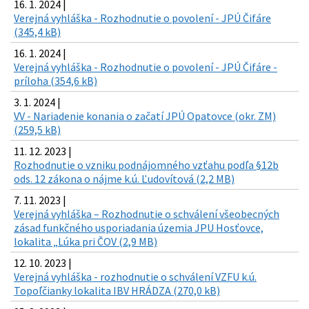
16. 1. 2024 |
Verejná vyhláška - Rozhodnutie o povolení - JPÚ Čifáre
(345,4 kB)
16. 1. 2024 |
Verejná vyhláška - Rozhodnutie o povolení - JPÚ Čifáre -
príloha (354,6 kB)
3. 1. 2024 |
VV - Nariadenie konania o začatí JPÚ Opatovce (okr. ZM)
(259,5 kB)
11. 12. 2023 |
Rozhodnutie o vzniku podnájomného vzťahu podľa §12b
ods. 12 zákona o nájme k.ú. Ľudovítová (2,2 MB)
7. 11. 2023 |
Verejná vyhláška – Rozhodnutie o schválení všeobecných
zásad funkčného usporiadania územia JPU Hosťovce,
lokalita „Lúka pri ČOV (2,9 MB)
12. 10. 2023 |
Verejná vyhláška - rozhodnutie o schválení VZFU k.ú.
Topoľčianky lokalita IBV HRÁDZA (270,0 kB)