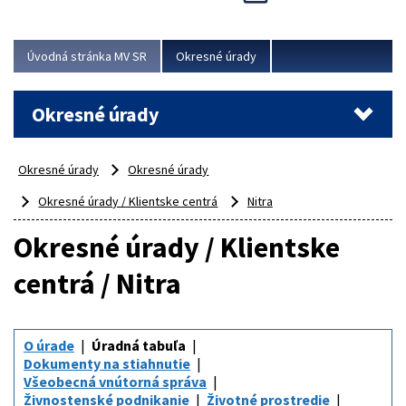
Novinky predstavili na...
Viac
Úvodná stránka MV SR
Okresné úrady
Okresné úrady
Okresné úrady
Okresné úrady
Okresné úrady / Klientske centrá
Nitra
Okresné úrady / Klientske
centrá / Nitra
O úrade
Úradná tabuľa
Dokumenty na stiahnutie
Všeobecná vnútorná správa
Živnostenské podnikanie
Životné prostredie