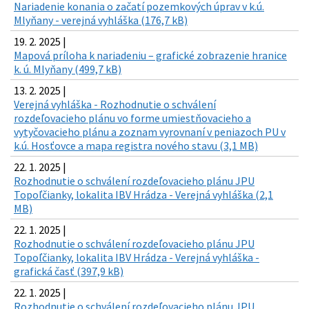
Nariadenie konania o začatí pozemkových úprav v k.ú.
Mlyňany - verejná vyhláška (176,7 kB)
19. 2. 2025 |
Mapová príloha k nariadeniu – grafické zobrazenie hranice
k. ú. Mlyňany (499,7 kB)
13. 2. 2025 |
Verejná vyhláška - Rozhodnutie o schválení
rozdeľovacieho plánu vo forme umiestňovacieho a
vytyčovacieho plánu a zoznam vyrovnaní v peniazoch PU v
k.ú. Hosťovce a mapa registra nového stavu (3,1 MB)
22. 1. 2025 |
Rozhodnutie o schválení rozdeľovacieho plánu JPU
Topoľčianky, lokalita IBV Hrádza - Verejná vyhláška (2,1
MB)
22. 1. 2025 |
Rozhodnutie o schválení rozdeľovacieho plánu JPU
Topoľčianky, lokalita IBV Hrádza - Verejná vyhláška -
grafická časť (397,9 kB)
22. 1. 2025 |
Rozhodnutie o schválení rozdeľovacieho plánu JPU