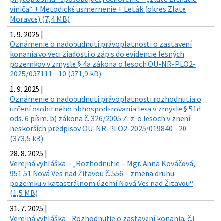
viniča“ + Metodické usmernenie + Leták (okres Zlaté
Moravce) (7,4 MB)
1. 9. 2025 |
Oznámenie o nadobudnutí právoplatnosti o zastavení
konania vo veci žiadosti o zápis do evidencie lesných
pozemkov v zmysle § 4a zákona o lesoch OU-NR-PLO2-
2025/037111 - 10 (371,9 kB)
1. 9. 2025 |
Oznámenie o nadobudnutí právoplatnosti rozhodnutia o
určení osobitného obhospodarovania lesa v zmysle § 51d
ods. 6 písm. b) zákona č. 326/2005 Z. z. o lesoch v znení
neskorších predpisov OU-NR-PLO2-2025/019840 - 20
(373,5 kB)
28. 8. 2025 |
Verejná vyhláška – „Rozhodnutie – Mgr. Anna Kováčová,
951 51 Nová Ves nad Žitavou č. 556 – zmena druhu
pozemku v katastrálnom území Nová Ves nad Žitavou“
(1,5 MB)
31. 7. 2025 |
Verejná vyhláška - Rozhodnutie o zastavení konania, č.j.