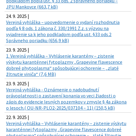
podkladom podľa ust. § 33 ods. 2 správneho poriadku –
JPU Mankovce (663,7 kB)
24. 9. 2025 |
Verejná vyhláška – upovedomenie o vydaní rozhodnutia
podľa § 8 ods. 1 zákona č. 330/1991 Z.z. s výzvou na
vyjadrenie sa k jeho podkladom podľa ust. §33 ods.2
Správneho poriadku (656,9 kB)
23. 9. 2025 |
1. Verejná vyhláška – Vyhlásenie karantény – zistenie
výskytu karanténnej fytoplazmy „Grapevine flavescence
dobreé phytoplasma“ spôsobujúcej ochorenie – „zlaté
žltnutie viniča“ (7,6 MB)
23. 9. 2025 |
Verejná vyhláška - Oznámenie o nadobudnutí
právoplatnosti o zastavení konania vo veci žiadosti o
zápis do evidencie lesných pozemkov v zmysle § 4a zákona
o lesoch.( OU-NR-PLO2-2025/037104 – 11) (150,5 kB)
22. 9. 2025 |
Verejná vyhláška – Vyhlásenie karantény – zistenie výskytu
karanténnej fytoplazmy „Grapevine flavescence dobreé
phytoplasma“ spôsobujúcej ochorenie – „zlaté žltnutie