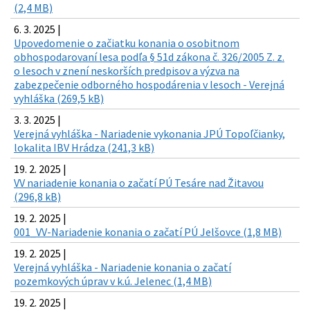
(2,4 MB)
6. 3. 2025 |
Upovedomenie o začiatku konania o osobitnom
obhospodarovaní lesa podľa § 51d zákona č. 326/2005 Z. z.
o lesoch v znení neskorších predpisov a výzva na
zabezpečenie odborného hospodárenia v lesoch - Verejná
vyhláška (269,5 kB)
3. 3. 2025 |
Verejná vyhláška - Nariadenie vykonania JPÚ Topoľčianky,
lokalita IBV Hrádza (241,3 kB)
19. 2. 2025 |
VV nariadenie konania o začatí PÚ Tesáre nad Žitavou
(296,8 kB)
19. 2. 2025 |
001_VV-Nariadenie konania o začatí PÚ Jelšovce (1,8 MB)
19. 2. 2025 |
Verejná vyhláška - Nariadenie konania o začatí
pozemkových úprav v k.ú. Jelenec (1,4 MB)
19. 2. 2025 |