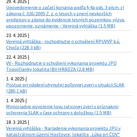
29. 4. 2025 |
Upovedomenie o začatí konania podľa § 4a ods. 3 písm. c)
zákona č. 326/2005 Z. z. o lesoch v znení neskorších
predpisov o zápise do evidencie lesných pozemkov, výzva,
upozornenie, oznámenie – Verejná vyhláška (1,5 MB)
23. 4. 2025 |
Verejná vyhláška - rozhodnutie o schválení RPUVVP k.ú.
Choča (228,3 kB)
22. 4. 2025 |
VV - Rozhodnutie o schválení vykonania projektu JPÚ
Topolčianky lokalita IBV HRÁDZA (2,8 MB)
1. 4. 2025 |
Postup pri nájdení uhynutej poľovnej zveri v situácii SLAK
(280,1 kB)
1. 4. 2025 |
Mimoriadne povolenie lovu raticovej zveri s príznakmi
ochorenia SLAK v čase ochrany s doložkou (1,5 MB)
18. 3. 2025 |
Verejná vyhláška - Nariadenie vykonania projektu JPU v
katastrálnom území Hosťovce, lokalita „Lúka pri ČOV“