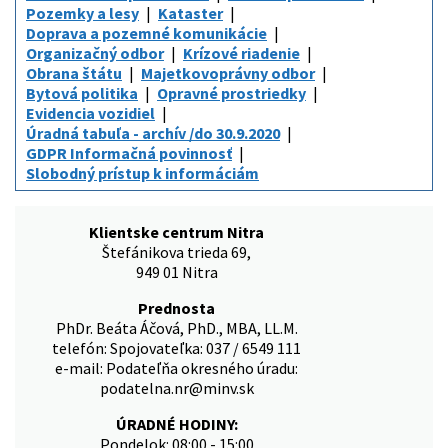
Pozemky a lesy
Kataster
Doprava a pozemné komunikácie
Organizačný odbor
Krízové riadenie
Obrana štátu
Majetkovoprávny odbor
Bytová politika
Opravné prostriedky
Evidencia vozidiel
Úradná tabuľa - archív /do 30.9.2020
GDPR Informačná povinnosť
Slobodný prístup k informáciám
Klientske centrum Nitra
Štefánikova trieda 69,
949 01 Nitra
Prednosta
PhDr. Beáta Áčová, PhD., MBA, LL.M.
telefón: Spojovateľka: 037 / 6549 111
e-mail: Podateľňa okresného úradu:
podatelna.nr@minv.sk
ÚRADNÉ HODINY:
Pondelok: 08:00 - 15:00