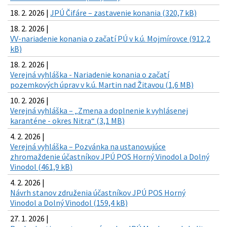
18. 2. 2026 |
JPÚ Čifáre – zastavenie konania (320,7 kB)
18. 2. 2026 |
VV-nariadenie konania o začatí PÚ v k.ú. Mojmírovce (912,2
kB)
18. 2. 2026 |
Verejná vyhláška - Nariadenie konania o začatí
pozemkových úprav v k.ú. Martin nad Žitavou (1,6 MB)
10. 2. 2026 |
Verejná vyhláška – „Zmena a doplnenie k vyhlásenej
karanténe - okres Nitra“ (3,1 MB)
4. 2. 2026 |
Verejná vyhláška – Pozvánka na ustanovujúce
zhromaždenie účastníkov JPÚ POS Horný Vinodol a Dolný
Vinodol (461,9 kB)
4. 2. 2026 |
Návrh stanov združenia účastníkov JPÚ POS Horný
Vinodol a Dolný Vinodol (159,4 kB)
27. 1. 2026 |