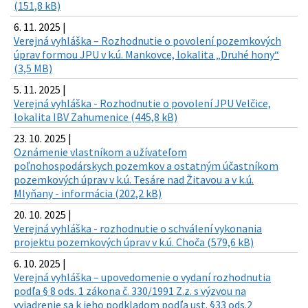
(151,8 kB)
6. 11. 2025 |
Verejná vyhláška – Rozhodnutie o povolení pozemkových
úprav formou JPU v k.ú. Mankovce, lokalita „Druhé hony“
(3,5 MB)
5. 11. 2025 |
Verejná vyhláška - Rozhodnutie o povolení JPU Velčice,
lokalita IBV Zahumenice (445,8 kB)
23. 10. 2025 |
Oznámenie vlastníkom a užívateľom
poľnohospodárskych pozemkov a ostatným účastníkom
pozemkových úprav v k.ú. Tesáre nad Žitavou a v k.ú.
Mlyňany - informácia (202,2 kB)
20. 10. 2025 |
Verejná vyhláška - rozhodnutie o schválení vykonania
projektu pozemkových úprav v k.ú. Choča (579,6 kB)
6. 10. 2025 |
Verejná vyhláška – upovedomenie o vydaní rozhodnutia
podľa § 8 ods. 1 zákona č. 330/1991 Z.z. s výzvou na
vyjadrenie sa k jeho podkladom podľa ust. §33 ods.2