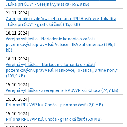
„Lúka pri ČOV“ - Verejná vyhláška (652,8 kB)
21. 11. 2024 |
Zverejnenie rozdeľovacieho plánu JPU Hosťovce, lokalita
„Lúka pri ČOV“ - grafická časť (45,0 kB)
18. 11. 2024 |
Verejná vyhláška - Nariadenie konania o začatí
pozemkových úprav v k.ú. Velčice - IBV Záhumenice (195,1
kB)
18. 11. 2024 |
Verejná vyhláška – Nariadenie konania o začatí
pozemkových úprav v k.ú. Mankovce, lokalita „Druhé hony“
(199,9 kB)
15. 10. 2024 |
Verejná vyhláška - Zverejnenie RPUVVP k.ú. Choča (74,7 kB)
15. 10. 2024 |
Príloha RPUVVP k.ú. Choča - písomná časť (2,0 MB)
15. 10. 2024 |
Príloha RPUVVP k.ú. Choča - grafická časť (5,9 MB)