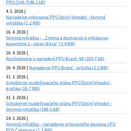
PRILOHA (546,2 kB)
4. 5. 2026 |
Nariadenie vykonania PPÚ Dolný Vinodol - Verejná
vyhláška (1,2 MB)
16. 4. 2026 |
Verejná vyhláška – „Zmena a doplnenie k vyhlásenej
karanténe 2 - okres Nitra“ (3,4 MB)
16. 4. 2026 |
Rozhodnutie o nariadení PPU Branč-§8 (259,7 kB)
16. 4. 2026 |
Nariadenie PPU Branč - príloha (2,3 MB)
31. 3. 2026 |
Schválenie rozdeľovacieho plánu PPÚ Dolný Vinodol-
grafika (16,7 MB)
31. 3. 2026 |
Schválenie rozdeľovacieho plánu PPÚ Dolný Vinodol -
Verejná vyhláška (186,5 kB)
24. 3. 2026 |
Verejná vyhláška – nariadenie prípravného konania JPÚ
POS Čakajovce (1,1 MB)