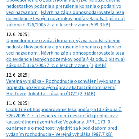
nedostatkov podania a prerušenie konania o podaní vo
veci nazvanom „Návrh na zápis obhospodarovateľa lesa
do evidencie lesných pozemkov podľa § 4a ods. 1 písm. a)
zákona č. 326/2005 Z. z. o lesoch v znen (599,3 kB)
12. 6. 2025 |
Upovedomenie o začatí konania, výzva na odstránenie
nedostatkov podania a prerušenie konania o podaní vo
veci nazvanom „Návrh na zápis obhospodarovateľa lesa
do evidencie lesných pozemkov podľa § 4a ods. 1 písm. a)
zákona č. 326/2005 Z. z. o lesoch v znen (1,8 MB)
12. 6. 2025 |
Verejná vyhláška – Rozhodnutie o schválení vykonania
projektu pozemkových úprav v katastrálnom území
Hosťovce, lokalita „Lúka pri ČOV“ (2,9 MB)
11. 6. 2025 |
Osobitné obhospodarovanie lesa podľa § 51d zákona č.
326/2005 Z. z. o lesoch v znení neskorších predpisov v
katastrálnom území Veľké Vozokany, JPRL 173_0 -
oznámenie o možnosti vyjadriť sa k podkladom pred
vydaním rozhodnutia – Verejná vyhláška (987,7 kB)