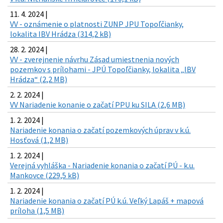
11. 4. 2024 |
VV - oznámenie o platnosti ZUNP JPU Topoľčianky,
lokalita IBV Hrádza (314,2 kB)
28. 2. 2024 |
VV - zverejnenie návrhu Zásad umiestnenia nových
pozemkov s prílohami - JPÚ Topoľčianky, lokalita „IBV
Hrádza“ (2,2 MB)
2. 2. 2024 |
VV Nariadenie konanie o začatí PPU ku SILA (2,6 MB)
1. 2. 2024 |
Nariadenie konania o začatí pozemkových úprav v k.ú.
Hosťová (1,2 MB)
1. 2. 2024 |
Verejná vyhláška - Nariadenie konania o začatí PÚ - k.u.
Mankovce (229,5 kB)
1. 2. 2024 |
Nariadenie konania o začatí PÚ k.ú. Veľký Lapáš + mapová
príloha (1,5 MB)