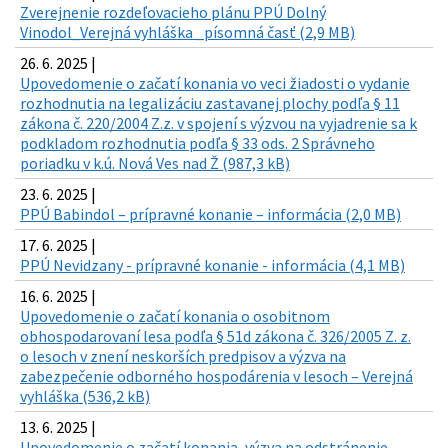
Zverejnenie rozdeľovacieho plánu PPÚ Dolný
Vinodol_Verejná vyhláška _písomná časť (2,9 MB)
26. 6. 2025 |
Upovedomenie o začatí konania vo veci žiadosti o vydanie
rozhodnutia na legalizáciu zastavanej plochy podľa § 11
zákona č. 220/2004 Z.z. v spojení s výzvou na vyjadrenie sa k
podkladom rozhodnutia podľa § 33 ods. 2 Správneho
poriadku v k.ú. Nová Ves nad Ž (987,3 kB)
23. 6. 2025 |
PPÚ Babindol – prípravné konanie – informácia (2,0 MB)
17. 6. 2025 |
PPÚ Nevidzany - prípravné konanie - informácia (4,1 MB)
16. 6. 2025 |
Upovedomenie o začatí konania o osobitnom
obhospodarovaní lesa podľa § 51d zákona č. 326/2005 Z. z.
o lesoch v znení neskorších predpisov a výzva na
zabezpečenie odborného hospodárenia v lesoch – Verejná
vyhláška (536,2 kB)
13. 6. 2025 |
Upovedomenie o začatí konania, výzva na odstránenie