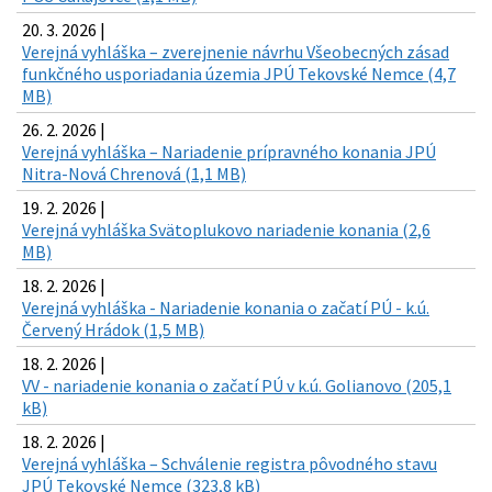
20. 3. 2026 |
Verejná vyhláška – zverejnenie návrhu Všeobecných zásad
funkčného usporiadania územia JPÚ Tekovské Nemce (4,7
MB)
26. 2. 2026 |
Verejná vyhláška – Nariadenie prípravného konania JPÚ
Nitra-Nová Chrenová (1,1 MB)
19. 2. 2026 |
Verejná vyhláška Svätoplukovo nariadenie konania (2,6
MB)
18. 2. 2026 |
Verejná vyhláška - Nariadenie konania o začatí PÚ - k.ú.
Červený Hrádok (1,5 MB)
18. 2. 2026 |
VV - nariadenie konania o začatí PÚ v k.ú. Golianovo (205,1
kB)
18. 2. 2026 |
Verejná vyhláška – Schválenie registra pôvodného stavu
JPÚ Tekovské Nemce (323,8 kB)