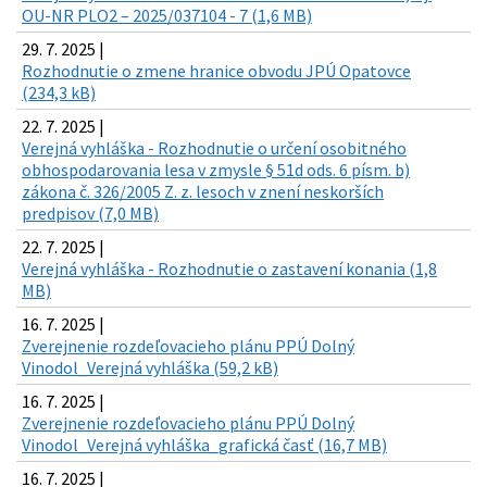
OU-NR PLO2 – 2025/037104 - 7 (1,6 MB)
29. 7. 2025 |
Rozhodnutie o zmene hranice obvodu JPÚ Opatovce
(234,3 kB)
22. 7. 2025 |
Verejná vyhláška - Rozhodnutie o určení osobitného
obhospodarovania lesa v zmysle § 51d ods. 6 písm. b)
zákona č. 326/2005 Z. z. lesoch v znení neskorších
predpisov (7,0 MB)
22. 7. 2025 |
Verejná vyhláška - Rozhodnutie o zastavení konania (1,8
MB)
16. 7. 2025 |
Zverejnenie rozdeľovacieho plánu PPÚ Dolný
Vinodol_Verejná vyhláška (59,2 kB)
16. 7. 2025 |
Zverejnenie rozdeľovacieho plánu PPÚ Dolný
Vinodol_Verejná vyhláška_grafická časť (16,7 MB)
16. 7. 2025 |