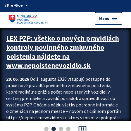
Preskocit na hlavný obsah
arrow_drop_down
SK
e-Gov
menu
Menu
Zastavit automatický posun upútavok
LEX PZP: všetko o nových pravidlách
kontroly povinného zmluvného
poistenia nájdete na
www.nepoistenevozidlo.sk
29. 06. 2026
Od 1. augusta 2026 vstupujú postupne do
praxe nové pravidlá povinného zmluvného poistenia,
ktoré radikálne znížia počet nepoistených vozidiel v
cestnej premávke a zavedú poriadok a spravodlivosť do
systému PZP. Občania nájdu všetky potrebné informácie
o zmenách na jednom mieste – novom oficiálnom portáli
https://nepoistenevozidlo.sk/, ktorý vznikol v spolupráci
Slovenskej kancelárie poisťovateľov (SKP), Slovenskej
pause_presentation
asociácie poisťovní (SLASPO) a Ministerstva vnútra SR.