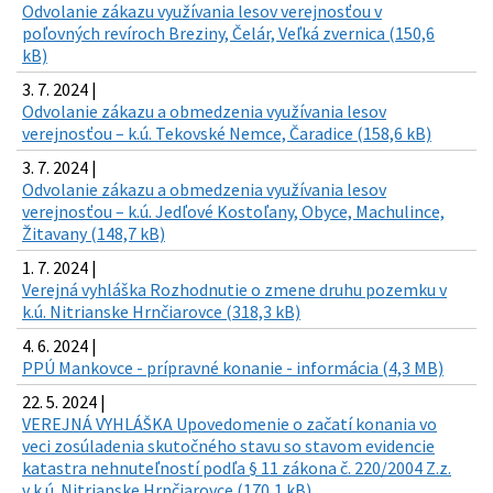
Odvolanie zákazu využívania lesov verejnosťou v
poľovných revíroch Breziny, Čelár, Veľká zvernica (150,6
kB)
3. 7. 2024 |
Odvolanie zákazu a obmedzenia využívania lesov
verejnosťou – k.ú. Tekovské Nemce, Čaradice (158,6 kB)
3. 7. 2024 |
Odvolanie zákazu a obmedzenia využívania lesov
verejnosťou – k.ú. Jedľové Kostoľany, Obyce, Machulince,
Žitavany (148,7 kB)
1. 7. 2024 |
Verejná vyhláška Rozhodnutie o zmene druhu pozemku v
k.ú. Nitrianske Hrnčiarovce (318,3 kB)
4. 6. 2024 |
PPÚ Mankovce - prípravné konanie - informácia (4,3 MB)
22. 5. 2024 |
VEREJNÁ VYHLÁŠKA Upovedomenie o začatí konania vo
veci zosúladenia skutočného stavu so stavom evidencie
katastra nehnuteľností podľa § 11 zákona č. 220/2004 Z.z.
v k.ú. Nitrianske Hrnčiarovce (170,1 kB)