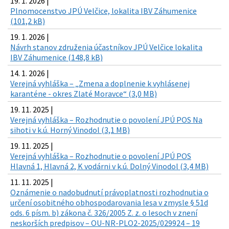
19. 1. 2026 |
Plnomocenstvo JPÚ Velčice, lokalita IBV Záhumenice
(101,2 kB)
19. 1. 2026 |
Návrh stanov združenia účastníkov JPÚ Velčice lokalita
IBV Záhumenice (148,8 kB)
14. 1. 2026 |
Verejná vyhláška – „Zmena a doplnenie k vyhlásenej
karanténe - okres Zlaté Moravce“ (3,0 MB)
19. 11. 2025 |
Verejná vyhláška – Rozhodnutie o povolení JPÚ POS Na
sihoti v k.ú. Horný Vinodol (3,1 MB)
19. 11. 2025 |
Verejná vyhláška – Rozhodnutie o povolení JPÚ POS
Hlavná 1, Hlavná 2, K vodárni v k.ú. Dolný Vinodol (3,4 MB)
11. 11. 2025 |
Oznámenie o nadobudnutí právoplatnosti rozhodnutia o
určení osobitného obhospodarovania lesa v zmysle § 51d
ods. 6 písm. b) zákona č. 326/2005 Z. z. o lesoch v znení
neskorších predpisov – OU-NR-PLO2-2025/029924 – 19