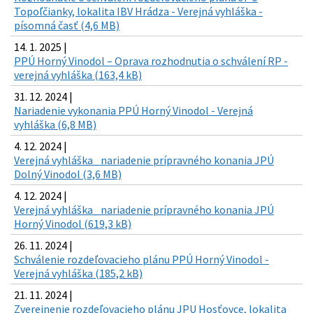
Topoľčianky, lokalita IBV Hrádza - Verejná vyhláška -
písomná časť (4,6 MB)
14. 1. 2025 |
PPÚ Horný Vinodol – Oprava rozhodnutia o schválení RP -
verejná vyhláška (163,4 kB)
31. 12. 2024 |
Nariadenie vykonania PPÚ Horný Vinodol - Verejná
vyhláška (6,8 MB)
4. 12. 2024 |
Verejná vyhláška_ nariadenie prípravného konania JPÚ
Dolný Vinodol (3,6 MB)
4. 12. 2024 |
Verejná vyhláška_ nariadenie prípravného konania JPÚ
Horný Vinodol (619,3 kB)
26. 11. 2024 |
Schválenie rozdeľovacieho plánu PPÚ Horný Vinodol -
Verejná vyhláška (185,2 kB)
21. 11. 2024 |
Zverejnenie rozdeľovacieho plánu JPU Hosťovce, lokalita