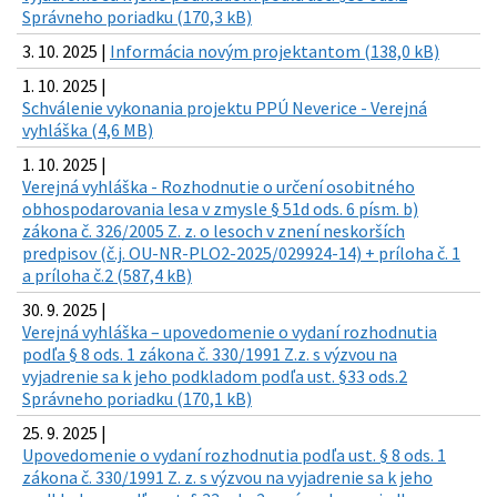
Správneho poriadku (170,3 kB)
3. 10. 2025 |
Informácia novým projektantom (138,0 kB)
1. 10. 2025 |
Schválenie vykonania projektu PPÚ Neverice - Verejná
vyhláška (4,6 MB)
1. 10. 2025 |
Verejná vyhláška - Rozhodnutie o určení osobitného
obhospodarovania lesa v zmysle § 51d ods. 6 písm. b)
zákona č. 326/2005 Z. z. o lesoch v znení neskorších
predpisov (č.j. OU-NR-PLO2-2025/029924-14) + príloha č. 1
a príloha č.2 (587,4 kB)
30. 9. 2025 |
Verejná vyhláška – upovedomenie o vydaní rozhodnutia
podľa § 8 ods. 1 zákona č. 330/1991 Z.z. s výzvou na
vyjadrenie sa k jeho podkladom podľa ust. §33 ods.2
Správneho poriadku (170,1 kB)
25. 9. 2025 |
Upovedomenie o vydaní rozhodnutia podľa ust. § 8 ods. 1
zákona č. 330/1991 Z. z. s výzvou na vyjadrenie sa k jeho