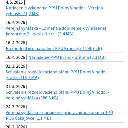
4. 5. 2026 |
Nariadenie vykonania PPÚ Dolný Vinodol - Verejná
vyhláška (1,2 MB)
16. 4. 2026 |
Verejná vyhláška – „Zmena a doplnenie k vyhlásenej
karanténe 2 - okres Nitra“ (3,4 MB)
16. 4. 2026 |
Rozhodnutie o nariadení PPU Branč-§8 (259,7 kB)
16. 4. 2026 |
Nariadenie PPU Branč - príloha (2,3 MB)
31. 3. 2026 |
Schválenie rozdeľovacieho plánu PPÚ Dolný Vinodol-
grafika (16,7 MB)
31. 3. 2026 |
Schválenie rozdeľovacieho plánu PPÚ Dolný Vinodol -
Verejná vyhláška (186,5 kB)
24. 3. 2026 |
Verejná vyhláška – nariadenie prípravného konania JPÚ
POS Čakajovce (1,1 MB)
20. 3. 2026 |