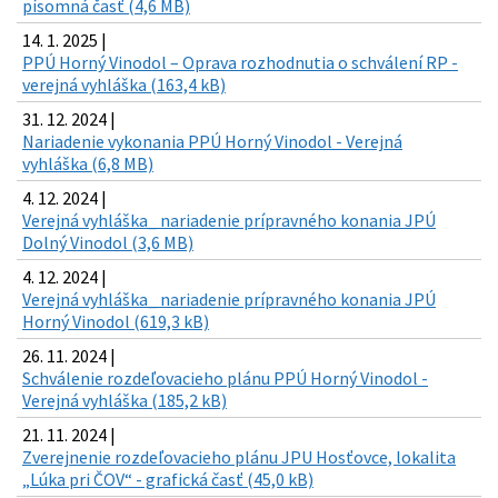
písomná časť (4,6 MB)
14. 1. 2025 |
PPÚ Horný Vinodol – Oprava rozhodnutia o schválení RP -
verejná vyhláška (163,4 kB)
31. 12. 2024 |
Nariadenie vykonania PPÚ Horný Vinodol - Verejná
vyhláška (6,8 MB)
4. 12. 2024 |
Verejná vyhláška_ nariadenie prípravného konania JPÚ
Dolný Vinodol (3,6 MB)
4. 12. 2024 |
Verejná vyhláška_ nariadenie prípravného konania JPÚ
Horný Vinodol (619,3 kB)
26. 11. 2024 |
Schválenie rozdeľovacieho plánu PPÚ Horný Vinodol -
Verejná vyhláška (185,2 kB)
21. 11. 2024 |
Zverejnenie rozdeľovacieho plánu JPU Hosťovce, lokalita
„Lúka pri ČOV“ - grafická časť (45,0 kB)