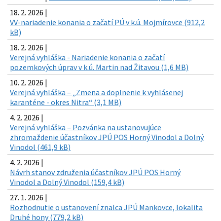
18. 2. 2026 |
VV-nariadenie konania o začatí PÚ v k.ú. Mojmírovce (912,2
kB)
18. 2. 2026 |
Verejná vyhláška - Nariadenie konania o začatí
pozemkových úprav v k.ú. Martin nad Žitavou (1,6 MB)
10. 2. 2026 |
Verejná vyhláška – „Zmena a doplnenie k vyhlásenej
karanténe - okres Nitra“ (3,1 MB)
4. 2. 2026 |
Verejná vyhláška – Pozvánka na ustanovujúce
zhromaždenie účastníkov JPÚ POS Horný Vinodol a Dolný
Vinodol (461,9 kB)
4. 2. 2026 |
Návrh stanov združenia účastníkov JPÚ POS Horný
Vinodol a Dolný Vinodol (159,4 kB)
27. 1. 2026 |
Rozhodnutie o ustanovení znalca JPÚ Mankovce, lokalita
Druhé hony (779,2 kB)