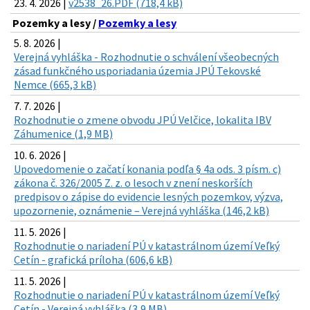
23. 4. 2026 |
v2538_26.PDF (718,4 kB)
Pozemky a lesy /
Pozemky a lesy
5. 8. 2026 |
Verejná vyhláška - Rozhodnutie o schválení všeobecných
zásad funkčného usporiadania územia JPÚ Tekovské
Nemce (665,3 kB)
7. 7. 2026 |
Rozhodnutie o zmene obvodu JPÚ Velčice, lokalita IBV
Záhumenice (1,9 MB)
10. 6. 2026 |
Upovedomenie o začatí konania podľa § 4a ods. 3 písm. c)
zákona č. 326/2005 Z. z. o lesoch v znení neskorších
predpisov o zápise do evidencie lesných pozemkov, výzva,
upozornenie, oznámenie – Verejná vyhláška (146,2 kB)
11. 5. 2026 |
Rozhodnutie o nariadení PÚ v katastrálnom území Veľký
Cetín - grafická príloha (606,6 kB)
11. 5. 2026 |
Rozhodnutie o nariadení PÚ v katastrálnom území Veľký
Cetín - Verejná vyhláška (3,9 MB)