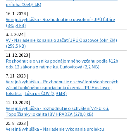
príloha (354,6 kB)
16. 1. 2024 |
Verejná vyhláška - Rozhodnutie o povolení - JPÚ Čifáre
(345,4 kB)
3. 1. 2024 |
VV - Nariadenie konania o začatí JPÚ Opatovce (okr. ZM)
(259,5 kB)
11. 12. 2023 |
Rozhodnutie o vzniku podnájomného vzťahu podľa §12b
ods. 12 zákona o nájme k.ú. Ľudovítová (2,2 MB)
7. 11. 2023 |
Verejná vyhláška – Rozhodnutie o schválení všeobecných
zásad funkčného usporiadania územia JPU Hosťovce,
lokalita „Lúka pri ČOV (2,9 MB)
12. 10. 2023 |
Verejná vyhláška - rozhodnutie o schválení VZFU k.ú.
Topoľčianky lokalita IBV HRÁDZA (270,0 kB)
25. 8. 2023 |
Verejná vyhláška – Nariadenie vykonania projektu