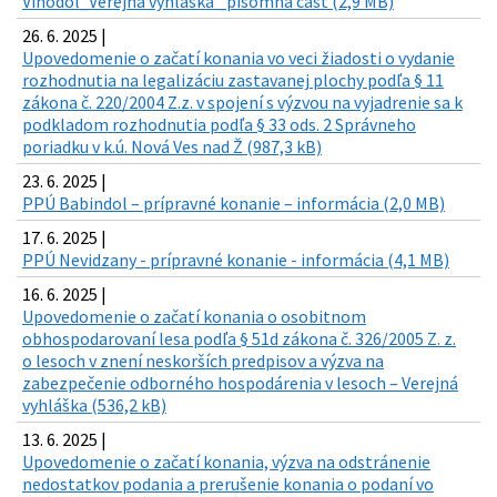
Vinodol_Verejná vyhláška _písomná časť (2,9 MB)
26. 6. 2025 |
Upovedomenie o začatí konania vo veci žiadosti o vydanie
rozhodnutia na legalizáciu zastavanej plochy podľa § 11
zákona č. 220/2004 Z.z. v spojení s výzvou na vyjadrenie sa k
podkladom rozhodnutia podľa § 33 ods. 2 Správneho
poriadku v k.ú. Nová Ves nad Ž (987,3 kB)
23. 6. 2025 |
PPÚ Babindol – prípravné konanie – informácia (2,0 MB)
17. 6. 2025 |
PPÚ Nevidzany - prípravné konanie - informácia (4,1 MB)
16. 6. 2025 |
Upovedomenie o začatí konania o osobitnom
obhospodarovaní lesa podľa § 51d zákona č. 326/2005 Z. z.
o lesoch v znení neskorších predpisov a výzva na
zabezpečenie odborného hospodárenia v lesoch – Verejná
vyhláška (536,2 kB)
13. 6. 2025 |
Upovedomenie o začatí konania, výzva na odstránenie
nedostatkov podania a prerušenie konania o podaní vo