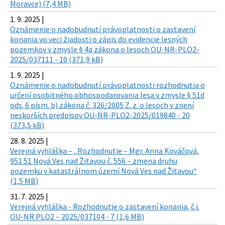
Moravce) (7,4 MB)
1. 9. 2025 |
Oznámenie o nadobudnutí právoplatnosti o zastavení
konania vo veci žiadosti o zápis do evidencie lesných
pozemkov v zmysle § 4a zákona o lesoch OU-NR-PLO2-
2025/037111 - 10 (371,9 kB)
1. 9. 2025 |
Oznámenie o nadobudnutí právoplatnosti rozhodnutia o
určení osobitného obhospodarovania lesa v zmysle § 51d
ods. 6 písm. b) zákona č. 326/2005 Z. z. o lesoch v znení
neskorších predpisov OU-NR-PLO2-2025/019840 - 20
(373,5 kB)
28. 8. 2025 |
Verejná vyhláška – „Rozhodnutie – Mgr. Anna Kováčová,
951 51 Nová Ves nad Žitavou č. 556 – zmena druhu
pozemku v katastrálnom území Nová Ves nad Žitavou“
(1,5 MB)
31. 7. 2025 |
Verejná vyhláška - Rozhodnutie o zastavení konania, č.j.
OU-NR PLO2 – 2025/037104 - 7 (1,6 MB)