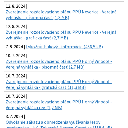
12. 8. 2024 |
Zverejnenie rozdeľovacieho plánu PPÚ Neverice - Verejná
vyhláška - písomná časť (1,8 MB)
12. 8. 2024 |
Zverejnenie rozdeľovacieho plánu PPÚ Neverice - Verejná
vyhláška - grafická časť (2,7 MB)
7. 8. 2024 |
Lykožrút bukový - informácie (456,5 kB)
10. 7. 2024 |
Zverejnenie rozdeľovacieho plánu PPÚ Horný Vinodol -
Verejná vyhláška - pisomná časť (2,7 MB)
10. 7. 2024 |
Zverejnenie rozdeľovacieho plánu PPÚ Horný Vinodol -
Verejná vyhláška - grafická časť (11,3 MB)
10. 7. 2024 |
Zverejnenie rozdeľovacieho plánu PPÚ Horný Vinodol -
Verejná vyhláška rev. (1,2 MB)
3. 7. 2024 |
Odvolanie zákazu a obmedzenia využívania lesov
verejnosťou – k.ú. Tekovské Nemce, Čaradice (158,6 kB)