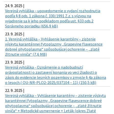
24. 9. 2025 |
Verejná vyhláška – upovedomenie o vydaní rozhodnutia
podľa § 8 ods. 1 zákona č. 330/1991 Z.z. s výzvou na
vyjadrenie sa k jeho podkladom podľa ust. §33 ods.2
Správneho poriadku (656,9 kB)
23. 9. 2025 |
1. Verejná vyhláška – Vyhlásenie karantény – zistenie
výskytu karanténnej fytoplazmy „Grapevine flavescence
dobreé phytoplasma“ spôsobujúcej ochorenie – „zlaté
žltnutie viniča“ (7,6 MB)
23. 9. 2025 |
Verejná vyhláška - Oznámenie o nadobudnutí
právoplatnosti o zastavení konania vo veci žiadosti o
zápis do evidencie lesných pozemkov v zmysle § 4a zákona
o lesoch.( OU-NR-PLO2-2025/037104 – 11) (150,5 kB)
22. 9. 2025 |
Verejná vyhláška – Vyhlásenie karantény – zistenie výskytu
karanténnej fytoplazmy „Grapevine flavescence dobreé
phytoplasma“ spôsobujúcej ochorenie – „zlaté žltnutie
viniča“ + Metodické usmernenie + Leták (okres Zlaté