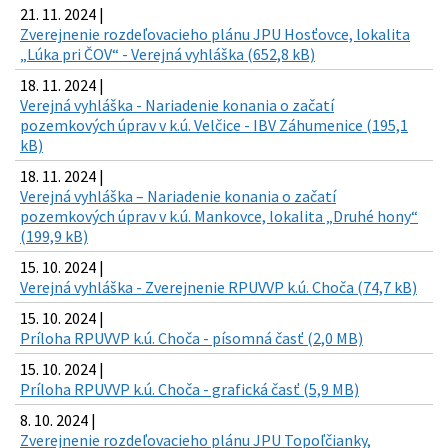
21. 11. 2024 |
Zverejnenie rozdeľovacieho plánu JPU Hosťovce, lokalita
„Lúka pri ČOV“ - Verejná vyhláška (652,8 kB)
18. 11. 2024 |
Verejná vyhláška - Nariadenie konania o začatí
pozemkových úprav v k.ú. Velčice - IBV Záhumenice (195,1
kB)
18. 11. 2024 |
Verejná vyhláška – Nariadenie konania o začatí
pozemkových úprav v k.ú. Mankovce, lokalita „Druhé hony“
(199,9 kB)
15. 10. 2024 |
Verejná vyhláška - Zverejnenie RPUVVP k.ú. Choča (74,7 kB)
15. 10. 2024 |
Príloha RPUVVP k.ú. Choča - písomná časť (2,0 MB)
15. 10. 2024 |
Príloha RPUVVP k.ú. Choča - grafická časť (5,9 MB)
8. 10. 2024 |
Zverejnenie rozdeľovacieho plánu JPU Topoľčianky,