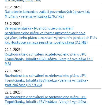
19. 2. 2025 |
Nariadenie konania o začatí pozemkových úprav v k.ú.
Mlyňany - verejná vyhláška (176,7 kB)
13. 2. 2025 |
Verejná vyhláška - Rozhodnutie o schválení
rozdeľovacieho plánu vo forme umiestňovacieho a
vytyčovacieho plánu a zoznam vyrovnaní v peniazoch PU v
k.ú. Hosťovce a mapa registra nového stavu (3,1 MB)
22. 1. 2025 |
Rozhodnutie o schválení rozdeľovacieho plánu JPU
Topoľčianky, lokalita IBV Hrádza - Verejná vyhláška (2,1
MB)
22. 1. 2025 |
Rozhodnutie o schválení rozdeľovacieho plánu JPU
Topoľčianky, lokalita IBV Hrádza - Verejná vyhláška -
grafická časť (397,9 kB)
22. 1. 2025 |
Rozhodnutie o schválení rozdeľovacieho plánu JPU
Topoľčianky, lokalita IBV Hrádza - Verejná vyhláška -