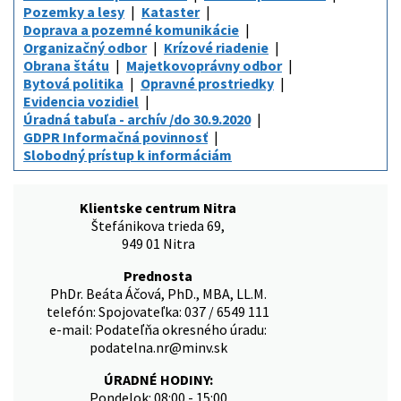
Pozemky a lesy
Kataster
Doprava a pozemné komunikácie
Organizačný odbor
Krízové riadenie
Obrana štátu
Majetkovoprávny odbor
Bytová politika
Opravné prostriedky
Evidencia vozidiel
Úradná tabuľa - archív /do 30.9.2020
GDPR Informačná povinnosť
Slobodný prístup k informáciám
Klientske centrum Nitra
Štefánikova trieda 69,
949 01 Nitra
Prednosta
PhDr. Beáta Áčová, PhD., MBA, LL.M.
telefón: Spojovateľka: 037 / 6549 111
e-mail: Podateľňa okresného úradu:
podatelna.nr@minv.sk
ÚRADNÉ HODINY:
Pondelok: 08:00 - 15:00