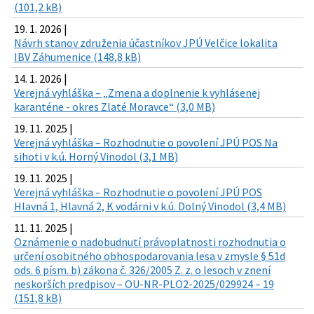
(101,2 kB)
19. 1. 2026 |
Návrh stanov združenia účastníkov JPÚ Velčice lokalita
IBV Záhumenice (148,8 kB)
14. 1. 2026 |
Verejná vyhláška – „Zmena a doplnenie k vyhlásenej
karanténe - okres Zlaté Moravce“ (3,0 MB)
19. 11. 2025 |
Verejná vyhláška – Rozhodnutie o povolení JPÚ POS Na
sihoti v k.ú. Horný Vinodol (3,1 MB)
19. 11. 2025 |
Verejná vyhláška – Rozhodnutie o povolení JPÚ POS
Hlavná 1, Hlavná 2, K vodárni v k.ú. Dolný Vinodol (3,4 MB)
11. 11. 2025 |
Oznámenie o nadobudnutí právoplatnosti rozhodnutia o
určení osobitného obhospodarovania lesa v zmysle § 51d
ods. 6 písm. b) zákona č. 326/2005 Z. z. o lesoch v znení
neskorších predpisov – OU-NR-PLO2-2025/029924 – 19
(151,8 kB)