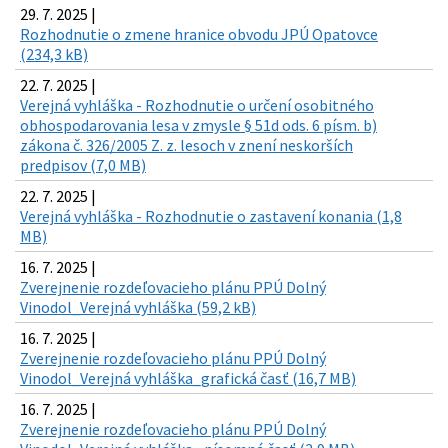
29. 7. 2025 |
Rozhodnutie o zmene hranice obvodu JPÚ Opatovce
(234,3 kB)
22. 7. 2025 |
Verejná vyhláška - Rozhodnutie o určení osobitného
obhospodarovania lesa v zmysle § 51d ods. 6 písm. b)
zákona č. 326/2005 Z. z. lesoch v znení neskorších
predpisov (7,0 MB)
22. 7. 2025 |
Verejná vyhláška - Rozhodnutie o zastavení konania (1,8
MB)
16. 7. 2025 |
Zverejnenie rozdeľovacieho plánu PPÚ Dolný
Vinodol_Verejná vyhláška (59,2 kB)
16. 7. 2025 |
Zverejnenie rozdeľovacieho plánu PPÚ Dolný
Vinodol_Verejná vyhláška_grafická časť (16,7 MB)
16. 7. 2025 |
Zverejnenie rozdeľovacieho plánu PPÚ Dolný