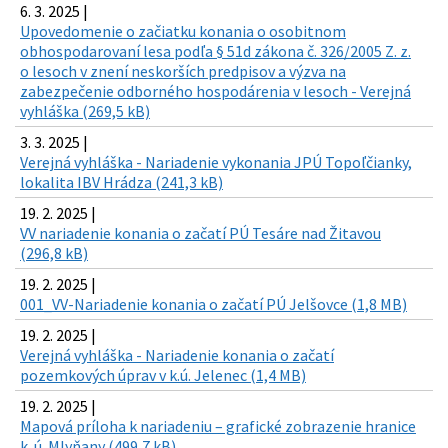
6. 3. 2025 |
Upovedomenie o začiatku konania o osobitnom
obhospodarovaní lesa podľa § 51d zákona č. 326/2005 Z. z.
o lesoch v znení neskorších predpisov a výzva na
zabezpečenie odborného hospodárenia v lesoch - Verejná
vyhláška (269,5 kB)
3. 3. 2025 |
Verejná vyhláška - Nariadenie vykonania JPÚ Topoľčianky,
lokalita IBV Hrádza (241,3 kB)
19. 2. 2025 |
VV nariadenie konania o začatí PÚ Tesáre nad Žitavou
(296,8 kB)
19. 2. 2025 |
001_VV-Nariadenie konania o začatí PÚ Jelšovce (1,8 MB)
19. 2. 2025 |
Verejná vyhláška - Nariadenie konania o začatí
pozemkových úprav v k.ú. Jelenec (1,4 MB)
19. 2. 2025 |
Mapová príloha k nariadeniu – grafické zobrazenie hranice
k. ú. Mlyňany (499,7 kB)