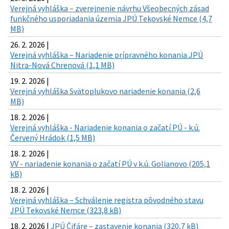
Verejná vyhláška – zverejnenie návrhu Všeobecných zásad
funkčného usporiadania územia JPÚ Tekovské Nemce (4,7
MB)
26. 2. 2026 |
Verejná vyhláška – Nariadenie prípravného konania JPÚ
Nitra-Nová Chrenová (1,1 MB)
19. 2. 2026 |
Verejná vyhláška Svätoplukovo nariadenie konania (2,6
MB)
18. 2. 2026 |
Verejná vyhláška - Nariadenie konania o začatí PÚ - k.ú.
Červený Hrádok (1,5 MB)
18. 2. 2026 |
VV - nariadenie konania o začatí PÚ v k.ú. Golianovo (205,1
kB)
18. 2. 2026 |
Verejná vyhláška – Schválenie registra pôvodného stavu
JPÚ Tekovské Nemce (323,8 kB)
18. 2. 2026 |
JPÚ Čifáre – zastavenie konania (320,7 kB)