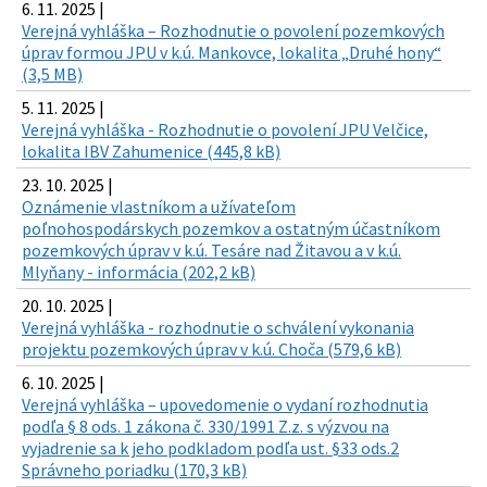
6. 11. 2025 |
Verejná vyhláška – Rozhodnutie o povolení pozemkových
úprav formou JPU v k.ú. Mankovce, lokalita „Druhé hony“
(3,5 MB)
5. 11. 2025 |
Verejná vyhláška - Rozhodnutie o povolení JPU Velčice,
lokalita IBV Zahumenice (445,8 kB)
23. 10. 2025 |
Oznámenie vlastníkom a užívateľom
poľnohospodárskych pozemkov a ostatným účastníkom
pozemkových úprav v k.ú. Tesáre nad Žitavou a v k.ú.
Mlyňany - informácia (202,2 kB)
20. 10. 2025 |
Verejná vyhláška - rozhodnutie o schválení vykonania
projektu pozemkových úprav v k.ú. Choča (579,6 kB)
6. 10. 2025 |
Verejná vyhláška – upovedomenie o vydaní rozhodnutia
podľa § 8 ods. 1 zákona č. 330/1991 Z.z. s výzvou na
vyjadrenie sa k jeho podkladom podľa ust. §33 ods.2
Správneho poriadku (170,3 kB)