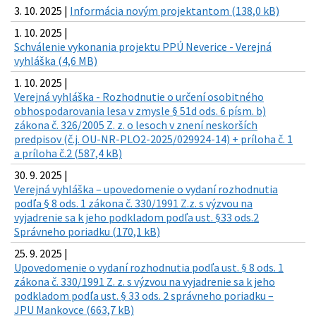
3. 10. 2025 |
Informácia novým projektantom (138,0 kB)
1. 10. 2025 |
Schválenie vykonania projektu PPÚ Neverice - Verejná
vyhláška (4,6 MB)
1. 10. 2025 |
Verejná vyhláška - Rozhodnutie o určení osobitného
obhospodarovania lesa v zmysle § 51d ods. 6 písm. b)
zákona č. 326/2005 Z. z. o lesoch v znení neskorších
predpisov (č.j. OU-NR-PLO2-2025/029924-14) + príloha č. 1
a príloha č.2 (587,4 kB)
30. 9. 2025 |
Verejná vyhláška – upovedomenie o vydaní rozhodnutia
podľa § 8 ods. 1 zákona č. 330/1991 Z.z. s výzvou na
vyjadrenie sa k jeho podkladom podľa ust. §33 ods.2
Správneho poriadku (170,1 kB)
25. 9. 2025 |
Upovedomenie o vydaní rozhodnutia podľa ust. § 8 ods. 1
zákona č. 330/1991 Z. z. s výzvou na vyjadrenie sa k jeho
podkladom podľa ust. § 33 ods. 2 správneho poriadku –
JPU Mankovce (663,7 kB)