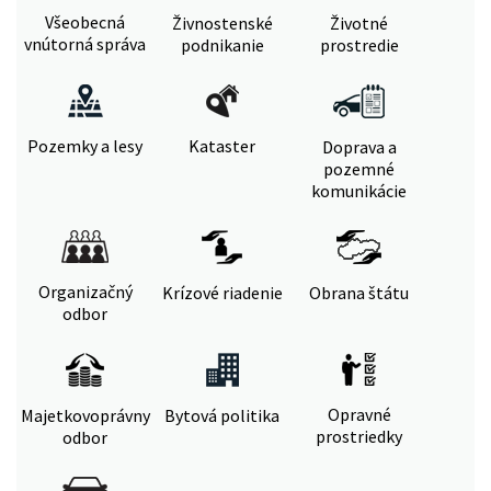
Všeobecná
Živnostenské
Životné
vnútorná správa
podnikanie
prostredie
Pozemky a lesy
Kataster
Doprava a
pozemné
komunikácie
Organizačný
Krízové riadenie
Obrana štátu
odbor
Opravné
Majetkovoprávny
Bytová politika
prostriedky
odbor