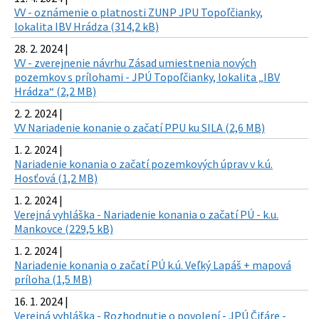
VV - oznámenie o platnosti ZUNP JPU Topoľčianky,
lokalita IBV Hrádza (314,2 kB)
28. 2. 2024 |
VV - zverejnenie návrhu Zásad umiestnenia nových
pozemkov s prílohami - JPÚ Topoľčianky, lokalita „IBV
Hrádza“ (2,2 MB)
2. 2. 2024 |
VV Nariadenie konanie o začatí PPU ku SILA (2,6 MB)
1. 2. 2024 |
Nariadenie konania o začatí pozemkových úprav v k.ú.
Hosťová (1,2 MB)
1. 2. 2024 |
Verejná vyhláška - Nariadenie konania o začatí PÚ - k.u.
Mankovce (229,5 kB)
1. 2. 2024 |
Nariadenie konania o začatí PÚ k.ú. Veľký Lapáš + mapová
príloha (1,5 MB)
16. 1. 2024 |
Verejná vyhláška - Rozhodnutie o povolení - JPÚ Čifáre -