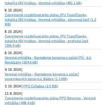
lokalita IBV Hrádza - Verejná vyhláška (481,1 kB)
8. 10. 2024 |
Zverejnenie rozdeľovacieho plánu JPU Topoľčianky,
lokalita IBV Hrádza - Verejná vyhláška - písomná časť (1,2
MB)
8. 10. 2024 |
Zverejnenie rozdeľovacieho plánu JPU Topoľčianky,
lokalita IBV Hrádza - Verejná vyhláška - grafická časť
(396,9 kB)
8. 10. 2024 |
Verejná vyhláška - Nariadenie konania o začatí PÚ - k.ú.
Nevidzany (204,6 kB)
4. 10. 2024 |
Verejná vyhláška – Nariadenie konania o začatí
pozemkových úprav k.ú. Bádice (1,3 MB)
3. 10. 2024 |
PPÚ Čeľadice (2,5 MB)
12. 8. 2024 |
Zverejnenie rozdeľovacieho plánu PPÚ Neverice - Verejná
vyhláška (448,4 kB)