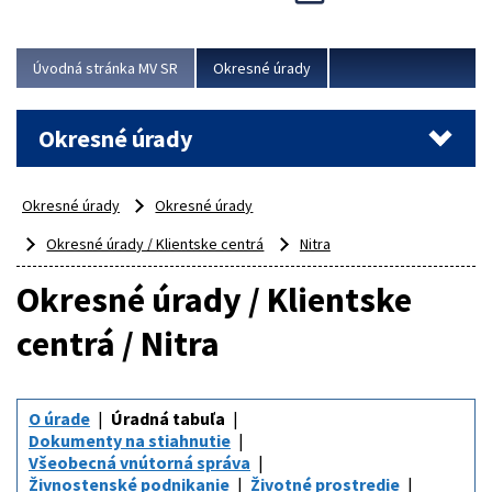
Novinky predstavili na...
Viac
Úvodná stránka MV SR
Okresné úrady
Okresné úrady
Okresné úrady
Okresné úrady
Okresné úrady / Klientske centrá
Nitra
Okresné úrady / Klientske
centrá / Nitra
O úrade
Úradná tabuľa
Dokumenty na stiahnutie
Všeobecná vnútorná správa
Živnostenské podnikanie
Životné prostredie