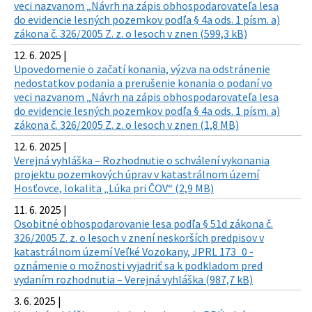
veci nazvanom „Návrh na zápis obhospodarovateľa lesa
do evidencie lesných pozemkov podľa § 4a ods. 1 písm. a)
zákona č. 326/2005 Z. z. o lesoch v znen (599,3 kB)
12. 6. 2025 |
Upovedomenie o začatí konania, výzva na odstránenie
nedostatkov podania a prerušenie konania o podaní vo
veci nazvanom „Návrh na zápis obhospodarovateľa lesa
do evidencie lesných pozemkov podľa § 4a ods. 1 písm. a)
zákona č. 326/2005 Z. z. o lesoch v znen (1,8 MB)
12. 6. 2025 |
Verejná vyhláška – Rozhodnutie o schválení vykonania
projektu pozemkových úprav v katastrálnom území
Hosťovce, lokalita „Lúka pri ČOV“ (2,9 MB)
11. 6. 2025 |
Osobitné obhospodarovanie lesa podľa § 51d zákona č.
326/2005 Z. z. o lesoch v znení neskorších predpisov v
katastrálnom území Veľké Vozokany, JPRL 173_0 -
oznámenie o možnosti vyjadriť sa k podkladom pred
vydaním rozhodnutia – Verejná vyhláška (987,7 kB)
3. 6. 2025 |