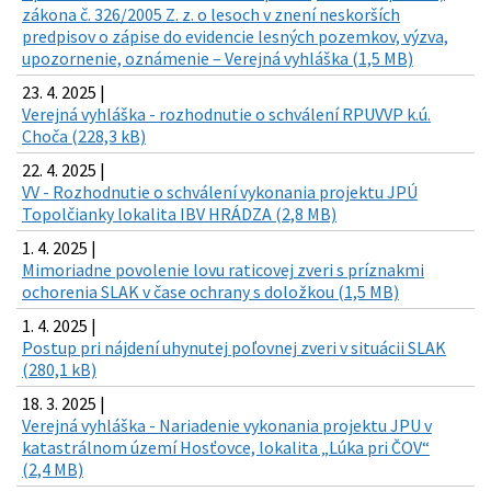
zákona č. 326/2005 Z. z. o lesoch v znení neskorších
predpisov o zápise do evidencie lesných pozemkov, výzva,
upozornenie, oznámenie – Verejná vyhláška (1,5 MB)
23. 4. 2025 |
Verejná vyhláška - rozhodnutie o schválení RPUVVP k.ú.
Choča (228,3 kB)
22. 4. 2025 |
VV - Rozhodnutie o schválení vykonania projektu JPÚ
Topolčianky lokalita IBV HRÁDZA (2,8 MB)
1. 4. 2025 |
Mimoriadne povolenie lovu raticovej zveri s príznakmi
ochorenia SLAK v čase ochrany s doložkou (1,5 MB)
1. 4. 2025 |
Postup pri nájdení uhynutej poľovnej zveri v situácii SLAK
(280,1 kB)
18. 3. 2025 |
Verejná vyhláška - Nariadenie vykonania projektu JPU v
katastrálnom území Hosťovce, lokalita „Lúka pri ČOV“
(2,4 MB)