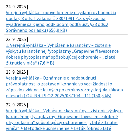
24. 9. 2025 |
Verejná vyhláška – upovedomenie o vydaní rozhodnutia
podľa § 8 ods. 1 zákona č. 330/1991 Z.z. s výzvou na
vyjadrenie sa k jeho podkladom podľa ust. §33 ods.2
Správneho poriadku (656,9 kB)
23. 9. 2025 |
1. Verejná vyhláška – Vyhlásenie karantény – zistenie
výskytu karanténnej fytoplazmy „Grapevine flavescence
dobreé phytoplasma“ spôsobujúcej ochorenie – „zlaté
žltnutie viniča“ (7,6 MB)
23. 9. 2025 |
Verejná vyhláška - Oznámenie o nadobudnutí
právoplatnosti o zastavení konania vo veci žiadosti o
zápis do evidencie lesných pozemkov v zmysle § 4a zákona
o lesoch.( OU-NR-PLO2-2025/037104 – 11) (150,5 kB)
22. 9. 2025 |
Verejná vyhláška – Vyhlásenie karantény – zistenie výskytu
karanténnej fytoplazmy „Grapevine flavescence dobreé
phytoplasma“ spôsobujúcej ochorenie – „zlaté žltnutie
viniča“ + Metodické usmernenie + Leták (okres Zlaté