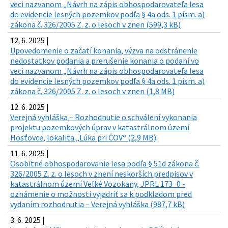
veci nazvanom „Návrh na zápis obhospodarovateľa lesa
do evidencie lesných pozemkov podľa § 4a ods. 1 písm. a)
zákona č. 326/2005 Z. z. o lesoch v znen (599,3 kB)
12. 6. 2025 |
Upovedomenie o začatí konania, výzva na odstránenie
nedostatkov podania a prerušenie konania o podaní vo
veci nazvanom „Návrh na zápis obhospodarovateľa lesa
do evidencie lesných pozemkov podľa § 4a ods. 1 písm. a)
zákona č. 326/2005 Z. z. o lesoch v znen (1,8 MB)
12. 6. 2025 |
Verejná vyhláška – Rozhodnutie o schválení vykonania
projektu pozemkových úprav v katastrálnom území
Hosťovce, lokalita „Lúka pri ČOV“ (2,9 MB)
11. 6. 2025 |
Osobitné obhospodarovanie lesa podľa § 51d zákona č.
326/2005 Z. z. o lesoch v znení neskorších predpisov v
katastrálnom území Veľké Vozokany, JPRL 173_0 -
oznámenie o možnosti vyjadriť sa k podkladom pred
vydaním rozhodnutia – Verejná vyhláška (987,7 kB)
3. 6. 2025 |