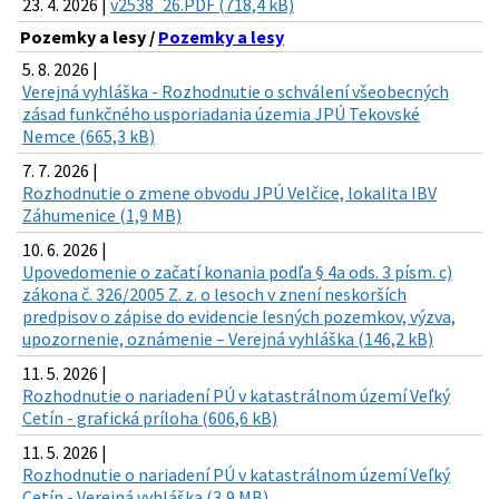
23. 4. 2026 |
v2538_26.PDF (718,4 kB)
Pozemky a lesy /
Pozemky a lesy
5. 8. 2026 |
Verejná vyhláška - Rozhodnutie o schválení všeobecných
zásad funkčného usporiadania územia JPÚ Tekovské
Nemce (665,3 kB)
7. 7. 2026 |
Rozhodnutie o zmene obvodu JPÚ Velčice, lokalita IBV
Záhumenice (1,9 MB)
10. 6. 2026 |
Upovedomenie o začatí konania podľa § 4a ods. 3 písm. c)
zákona č. 326/2005 Z. z. o lesoch v znení neskorších
predpisov o zápise do evidencie lesných pozemkov, výzva,
upozornenie, oznámenie – Verejná vyhláška (146,2 kB)
11. 5. 2026 |
Rozhodnutie o nariadení PÚ v katastrálnom území Veľký
Cetín - grafická príloha (606,6 kB)
11. 5. 2026 |
Rozhodnutie o nariadení PÚ v katastrálnom území Veľký
Cetín - Verejná vyhláška (3,9 MB)