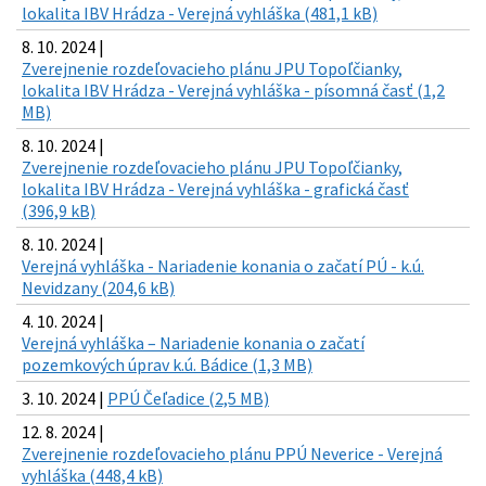
lokalita IBV Hrádza - Verejná vyhláška (481,1 kB)
8. 10. 2024 |
Zverejnenie rozdeľovacieho plánu JPU Topoľčianky,
lokalita IBV Hrádza - Verejná vyhláška - písomná časť (1,2
MB)
8. 10. 2024 |
Zverejnenie rozdeľovacieho plánu JPU Topoľčianky,
lokalita IBV Hrádza - Verejná vyhláška - grafická časť
(396,9 kB)
8. 10. 2024 |
Verejná vyhláška - Nariadenie konania o začatí PÚ - k.ú.
Nevidzany (204,6 kB)
4. 10. 2024 |
Verejná vyhláška – Nariadenie konania o začatí
pozemkových úprav k.ú. Bádice (1,3 MB)
3. 10. 2024 |
PPÚ Čeľadice (2,5 MB)
12. 8. 2024 |
Zverejnenie rozdeľovacieho plánu PPÚ Neverice - Verejná
vyhláška (448,4 kB)