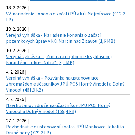
18. 2. 2026 |
VV-nariadenie konania o začatí PÚ v k.ú. Mojmírovce (912,2
kB)
18. 2. 2026 |
Verejná vyhláška - Nariadenie konania o začatí
pozemkových úprav v k.ú. Martin nad Žitavou (1,6 MB)
10. 2. 2026 |
Verejná vyhláška – „Zmena a doplnenie k vyhlásenej
karanténe - okres Nitra“ (3,1 MB)
4. 2. 2026 |
Verejná vyhláška – Pozvánka na ustanovujúce
zhromaždenie účastníkov JPÚ POS Horný Vinodol a Dolný
Vinodol (461,9 kB)
4. 2. 2026 |
Návrh stanov združenia účastníkov JPÚ POS Horný
Vinodol a Dolný Vinodol (159,4 kB)
27. 1. 2026 |
Rozhodnutie o ustanovení znalca JPÚ Mankovce, lokalita
Druhé hony (779,2 kB)