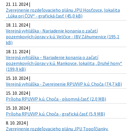
21. 11. 2024 |
Zverejnenie rozdeľovacieho plánu JPU Hosťovce, lokalita
„Lúka pri ČOV“ - grafická časť (45,0 kB)
18. 11. 2024 |
Verejná vyhláška - Nariadenie konania o začatí
pozemkových úprav v k.ú. Velčice - IBV Záhumenice (195,1
kB)
18. 11. 2024 |
Verejná vyhláška – Nariadenie konania o začatí
pozemkových úprav v k.ú. Mankovce, lokalita „Druhé hony“
(199,9 kB)
15. 10. 2024 |
Verejná vyhláška - Zverejnenie RPUVVP k.ú. Choča (74,7 kB)
15. 10. 2024 |
Príloha RPUVVP k.ú. Choča - písomná časť (2,0 MB)
15. 10. 2024 |
Príloha RPUVVP k.ú. Choča - grafická časť (5,9 MB)
8. 10. 2024 |
Zverejnenie rozdeľovacieho plánu JPU Topoľčianky,