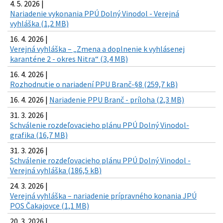
4. 5. 2026 |
Nariadenie vykonania PPÚ Dolný Vinodol - Verejná
vyhláška (1,2 MB)
16. 4. 2026 |
Verejná vyhláška – „Zmena a doplnenie k vyhlásenej
karanténe 2 - okres Nitra“ (3,4 MB)
16. 4. 2026 |
Rozhodnutie o nariadení PPU Branč-§8 (259,7 kB)
16. 4. 2026 |
Nariadenie PPU Branč - príloha (2,3 MB)
31. 3. 2026 |
Schválenie rozdeľovacieho plánu PPÚ Dolný Vinodol-
grafika (16,7 MB)
31. 3. 2026 |
Schválenie rozdeľovacieho plánu PPÚ Dolný Vinodol -
Verejná vyhláška (186,5 kB)
24. 3. 2026 |
Verejná vyhláška – nariadenie prípravného konania JPÚ
POS Čakajovce (1,1 MB)
20. 3. 2026 |