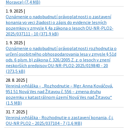
Moravce) (7,4 MB)
1. 9. 2025 |
Oznámenie o nadobudnutí právoplatnosti o zastavení
konania vo veci žiadosti o zápis do evidencie lesných
pozemkov v zmysle § 4a zákona o lesoch OU-NR-PLO2-
2025/037111 - 10 (371,9 kB)
1. 9. 2025 |
Oznámenie o nadobudnutí právoplatnosti rozhodnutia o
určení osobitného obhospodarovania lesa v zmysle § 51d
ods. 6 písm. b) zákona č. 326/2005 Z. z. o lesoch v znení
neskorších predpisov OU-NR-PLO2-2025/019840 - 20
(373,5 kB)
28. 8. 2025 |
Verejná vyhláška – „Rozhodnutie – Mgr. Anna Kováčová,
951 51 Nová Ves nad Žitavou č. 556 – zmena druhu
pozemku v katastrálnom území Nová Ves nad Žitavou“
(1,5 MB)
31. 7. 2025 |
Verejná vyhláška - Rozhodnutie o zastavení konania, č.j.
OU-NR PLO2 – 2025/037104 - 7 (1,6 MB)