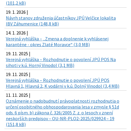
(101,2 kB)
19. 1. 2026 |
Návrh stanov združenia účastníkov JPÚ Velčice lokalita
IBV Záhumenice (148,8 kB)
14. 1. 2026 |
Verejná vyhláška – „Zmena a doplnenie k vyhlásenej
karanténe - okres Zlaté Moravce“ (3,0 MB)
19. 11. 2025 |
Verejná vyhláška – Rozhodnutie o povolení JPÚ POS Na
sihoti v k.ú. Horný Vinodol (3,1 MB)
19. 11. 2025 |
Verejná vyhláška – Rozhodnutie o povolení JPÚ POS
Hlavná 1, Hlavná 2, K vodárni v k.ú. Dolný Vinodol (3,4 MB)
11. 11. 2025 |
Oznámenie o nadobudnutí právoplatnosti rozhodnutia o
určení osobitného obhospodarovania lesa v zmysle § 51d
ods. 6 písm. b) zákona č. 326/2005 Z. z. o lesoch v znení
neskorších predpisov – OU-NR-PLO2-2025/029924 – 19
(151,8 kB)