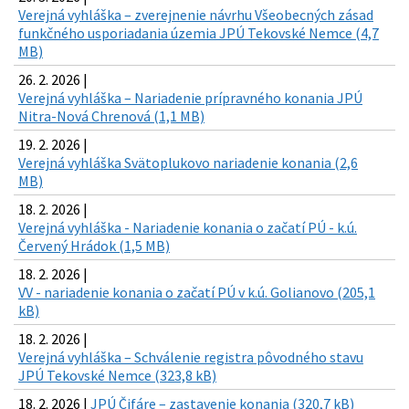
Verejná vyhláška – zverejnenie návrhu Všeobecných zásad
funkčného usporiadania územia JPÚ Tekovské Nemce (4,7
MB)
26. 2. 2026 |
Verejná vyhláška – Nariadenie prípravného konania JPÚ
Nitra-Nová Chrenová (1,1 MB)
19. 2. 2026 |
Verejná vyhláška Svätoplukovo nariadenie konania (2,6
MB)
18. 2. 2026 |
Verejná vyhláška - Nariadenie konania o začatí PÚ - k.ú.
Červený Hrádok (1,5 MB)
18. 2. 2026 |
VV - nariadenie konania o začatí PÚ v k.ú. Golianovo (205,1
kB)
18. 2. 2026 |
Verejná vyhláška – Schválenie registra pôvodného stavu
JPÚ Tekovské Nemce (323,8 kB)
18. 2. 2026 |
JPÚ Čifáre – zastavenie konania (320,7 kB)