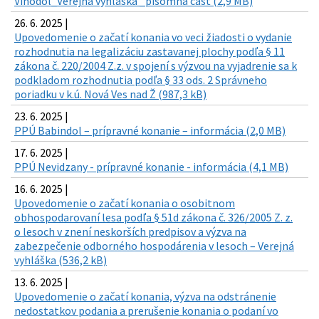
Vinodol_Verejná vyhláška _písomná časť (2,9 MB)
26. 6. 2025 |
Upovedomenie o začatí konania vo veci žiadosti o vydanie
rozhodnutia na legalizáciu zastavanej plochy podľa § 11
zákona č. 220/2004 Z.z. v spojení s výzvou na vyjadrenie sa k
podkladom rozhodnutia podľa § 33 ods. 2 Správneho
poriadku v k.ú. Nová Ves nad Ž (987,3 kB)
23. 6. 2025 |
PPÚ Babindol – prípravné konanie – informácia (2,0 MB)
17. 6. 2025 |
PPÚ Nevidzany - prípravné konanie - informácia (4,1 MB)
16. 6. 2025 |
Upovedomenie o začatí konania o osobitnom
obhospodarovaní lesa podľa § 51d zákona č. 326/2005 Z. z.
o lesoch v znení neskorších predpisov a výzva na
zabezpečenie odborného hospodárenia v lesoch – Verejná
vyhláška (536,2 kB)
13. 6. 2025 |
Upovedomenie o začatí konania, výzva na odstránenie
nedostatkov podania a prerušenie konania o podaní vo