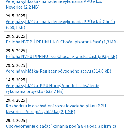
Verejná vyhláška - nariadenie vykonania PPÚ v k.ú.
Neverice (2,2 MB)
29. 5. 2025 |
Verejná vyhláška - nariadenie vykonania PPÚ v k.ú. Choča
(659,1 kB)
29. 5. 2025 |
Príloha NVPPÚ PPHNU_k.ú. Choča_písomná časť (1,3 MB)
29. 5. 2025 |
Príloha NVPÚ PPHNU_k.ú. Choča_grafická časť (593,6 kB)
29. 5. 2025 |
Verejná vyhláška-Register pôvodného stavu (514,8 kB)
14. 5. 2025 |
Verejná vyhláška-PPÚ Horný Vinodol-schválenie
vykonania projektu (633,2 kB)
29. 4. 2025 |
Rozhodnutie o schválení rozdeľovacieho plánu PPÚ
Neverice - Verejná vyhláška (2,1 MB)
29. 4. 2025 |
Upovedomenie o začatí konania podľa § 4a ods. 3 písm. c)