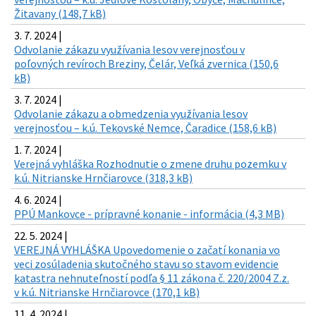
Žitavany (148,7 kB)
3. 7. 2024 |
Odvolanie zákazu využívania lesov verejnosťou v
poľovných revíroch Breziny, Čelár, Veľká zvernica (150,6
kB)
3. 7. 2024 |
Odvolanie zákazu a obmedzenia využívania lesov
verejnosťou – k.ú. Tekovské Nemce, Čaradice (158,6 kB)
1. 7. 2024 |
Verejná vyhláška Rozhodnutie o zmene druhu pozemku v
k.ú. Nitrianske Hrnčiarovce (318,3 kB)
4. 6. 2024 |
PPÚ Mankovce - prípravné konanie - informácia (4,3 MB)
22. 5. 2024 |
VEREJNÁ VYHLÁŠKA Upovedomenie o začatí konania vo
veci zosúladenia skutočného stavu so stavom evidencie
katastra nehnuteľností podľa § 11 zákona č. 220/2004 Z.z.
v k.ú. Nitrianske Hrnčiarovce (170,1 kB)
11. 4. 2024 |