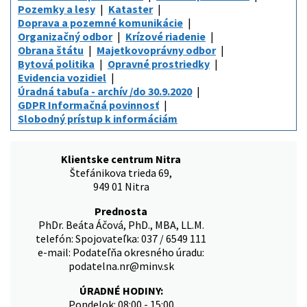
Pozemky a lesy
Kataster
Doprava a pozemné komunikácie
Organizačný odbor
Krízové riadenie
Obrana štátu
Majetkovoprávny odbor
Bytová politika
Opravné prostriedky
Evidencia vozidiel
Úradná tabuľa - archív /do 30.9.2020
GDPR Informačná povinnosť
Slobodný prístup k informáciám
Klientske centrum Nitra
Štefánikova trieda 69,
949 01 Nitra
Prednosta
PhDr. Beáta Áčová, PhD., MBA, LL.M.
telefón: Spojovateľka: 037 / 6549 111
e-mail: Podateľňa okresného úradu:
podatelna.nr@minv.sk
ÚRADNÉ HODINY:
Pondelok: 08:00 - 15:00