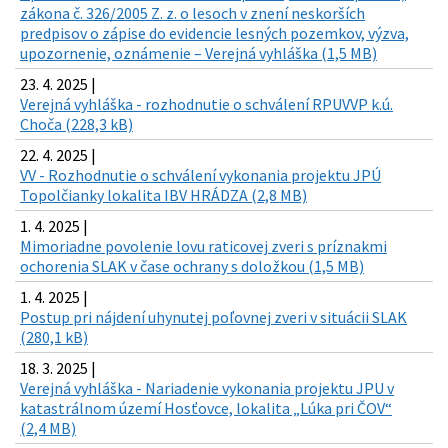
zákona č. 326/2005 Z. z. o lesoch v znení neskorších
predpisov o zápise do evidencie lesných pozemkov, výzva,
upozornenie, oznámenie – Verejná vyhláška (1,5 MB)
23. 4. 2025 |
Verejná vyhláška - rozhodnutie o schválení RPUVVP k.ú.
Choča (228,3 kB)
22. 4. 2025 |
VV - Rozhodnutie o schválení vykonania projektu JPÚ
Topolčianky lokalita IBV HRÁDZA (2,8 MB)
1. 4. 2025 |
Mimoriadne povolenie lovu raticovej zveri s príznakmi
ochorenia SLAK v čase ochrany s doložkou (1,5 MB)
1. 4. 2025 |
Postup pri nájdení uhynutej poľovnej zveri v situácii SLAK
(280,1 kB)
18. 3. 2025 |
Verejná vyhláška - Nariadenie vykonania projektu JPU v
katastrálnom území Hosťovce, lokalita „Lúka pri ČOV“
(2,4 MB)