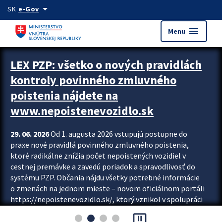
Preskocit na hlavný obsah
arrow_drop_down
SK
e-Gov
menu
Menu
Zastavit automatický posun upútavok
LEX PZP: všetko o nových pravidlách
kontroly povinného zmluvného
poistenia nájdete na
www.nepoistenevozidlo.sk
29. 06. 2026
Od 1. augusta 2026 vstupujú postupne do
praxe nové pravidlá povinného zmluvného poistenia,
ktoré radikálne znížia počet nepoistených vozidiel v
cestnej premávke a zavedú poriadok a spravodlivosť do
systému PZP. Občania nájdu všetky potrebné informácie
o zmenách na jednom mieste – novom oficiálnom portáli
https://nepoistenevozidlo.sk/, ktorý vznikol v spolupráci
Slovenskej kancelárie poisťovateľov (SKP), Slovenskej
pause_presentation
asociácie poisťovní (SLASPO) a Ministerstva vnútra SR.