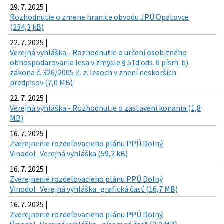
29. 7. 2025 |
Rozhodnutie o zmene hranice obvodu JPÚ Opatovce
(234,3 kB)
22. 7. 2025 |
Verejná vyhláška - Rozhodnutie o určení osobitného
obhospodarovania lesa v zmysle § 51d ods. 6 písm. b)
zákona č. 326/2005 Z. z. lesoch v znení neskorších
predpisov (7,0 MB)
22. 7. 2025 |
Verejná vyhláška - Rozhodnutie o zastavení konania (1,8
MB)
16. 7. 2025 |
Zverejnenie rozdeľovacieho plánu PPÚ Dolný
Vinodol_Verejná vyhláška (59,2 kB)
16. 7. 2025 |
Zverejnenie rozdeľovacieho plánu PPÚ Dolný
Vinodol_Verejná vyhláška_grafická časť (16,7 MB)
16. 7. 2025 |
Zverejnenie rozdeľovacieho plánu PPÚ Dolný