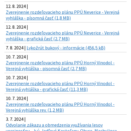
12. 8. 2024 |
Zverejnenie rozdeľovacieho plánu PPÚ Neverice - Verejná
vyhláška - písomná časť (1,8 MB)
12. 8. 2024 |
Zverejnenie rozdeľovacieho plánu PPÚ Neverice - Verejná
vyhláška - grafická časť (2,7 MB)
7. 8. 2024 |
Lykožrút bukový - informácie (456,5 kB)
10. 7. 2024 |
Zverejnenie rozdeľovacieho plánu PPÚ Horný Vinodol -
Verejná vyhláška - pisomná časť (2,7 MB)
10. 7. 2024 |
Zverejnenie rozdeľovacieho plánu PPÚ Horný Vinodol -
Verejná vyhláška - grafická časť (11,3 MB)
10. 7. 2024 |
Zverejnenie rozdeľovacieho plánu PPÚ Horný Vinodol -
Verejná vyhláška rev. (1,2 MB)
3. 7. 2024 |
Odvolanie zákazu a obmedzenia využívania lesov
verejnosťou – k.ú. Jedľové Kostoľany, Obyce, Machulince,