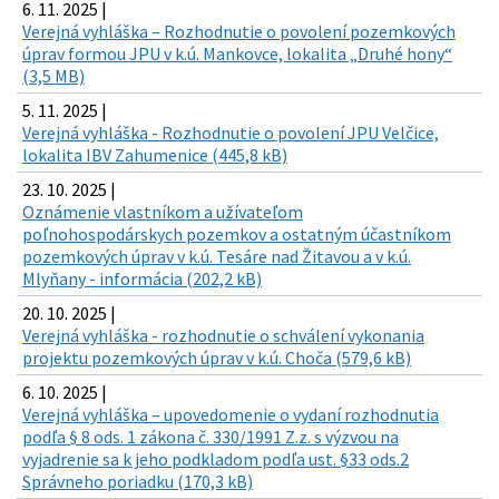
6. 11. 2025 |
Verejná vyhláška – Rozhodnutie o povolení pozemkových
úprav formou JPU v k.ú. Mankovce, lokalita „Druhé hony“
(3,5 MB)
5. 11. 2025 |
Verejná vyhláška - Rozhodnutie o povolení JPU Velčice,
lokalita IBV Zahumenice (445,8 kB)
23. 10. 2025 |
Oznámenie vlastníkom a užívateľom
poľnohospodárskych pozemkov a ostatným účastníkom
pozemkových úprav v k.ú. Tesáre nad Žitavou a v k.ú.
Mlyňany - informácia (202,2 kB)
20. 10. 2025 |
Verejná vyhláška - rozhodnutie o schválení vykonania
projektu pozemkových úprav v k.ú. Choča (579,6 kB)
6. 10. 2025 |
Verejná vyhláška – upovedomenie o vydaní rozhodnutia
podľa § 8 ods. 1 zákona č. 330/1991 Z.z. s výzvou na
vyjadrenie sa k jeho podkladom podľa ust. §33 ods.2
Správneho poriadku (170,3 kB)