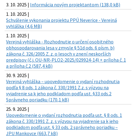
3. 10. 2025 |
Informácia novým projektantom (138,0 kB)
1. 10. 2025 |
Schválenie vykonania projektu PPÚ Neverice - Verejná
vyhláška (4,6 MB)
1. 10. 2025 |
Verejná vyhláška - Rozhodnutie o určení osobitného
obhospodarovania lesa v zmysle § 51d ods. 6 písm. b)
zákona č. 326/2005 Z. z. o lesoch v znení neskorších
predpisov (č.j. OU-NR-PLO2-2025/029924-14) + príloha č. 1
a príloha č.2 (587,4 kB)
30. 9. 2025 |
Verejná vyhláška – upovedomenie o vydaní rozhodnutia
podľa § 8 ods. 1 zákona č. 330/1991 Z.z. s výzvou na
vyjadrenie sa k jeho podkladom podľa ust. §33 ods.2
Správneho poriadku (170,1 kB)
25. 9. 2025 |
Upovedomenie o vydaní rozhodnutia podľa ust. § 8 ods. 1
zákona č. 330/1991 Z. z. s výzvou na vyjadrenie sa k jeho
podkladom podľa ust. § 33 ods. 2 správneho poriadku –
JPU Mankovce (663,7 kB)