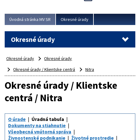
Novinky predstavili na...
Viac
Úvodná stránka MV SR
Okresné úrady
Okresné úrady
Okresné úrady
Okresné úrady
Okresné úrady / Klientske centrá
Nitra
Okresné úrady / Klientske
centrá / Nitra
O úrade
Úradná tabuľa
Dokumenty na stiahnutie
Všeobecná vnútorná správa
Živnostenské podnikanie
Životné prostredie