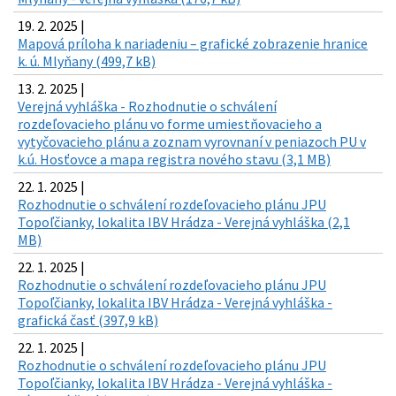
19. 2. 2025 |
Mapová príloha k nariadeniu – grafické zobrazenie hranice
k. ú. Mlyňany (499,7 kB)
13. 2. 2025 |
Verejná vyhláška - Rozhodnutie o schválení
rozdeľovacieho plánu vo forme umiestňovacieho a
vytyčovacieho plánu a zoznam vyrovnaní v peniazoch PU v
k.ú. Hosťovce a mapa registra nového stavu (3,1 MB)
22. 1. 2025 |
Rozhodnutie o schválení rozdeľovacieho plánu JPU
Topoľčianky, lokalita IBV Hrádza - Verejná vyhláška (2,1
MB)
22. 1. 2025 |
Rozhodnutie o schválení rozdeľovacieho plánu JPU
Topoľčianky, lokalita IBV Hrádza - Verejná vyhláška -
grafická časť (397,9 kB)
22. 1. 2025 |
Rozhodnutie o schválení rozdeľovacieho plánu JPU
Topoľčianky, lokalita IBV Hrádza - Verejná vyhláška -