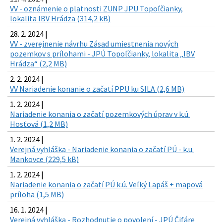
VV - oznámenie o platnosti ZUNP JPU Topoľčianky,
lokalita IBV Hrádza (314,2 kB)
28. 2. 2024 |
VV - zverejnenie návrhu Zásad umiestnenia nových
pozemkov s prílohami - JPÚ Topoľčianky, lokalita „IBV
Hrádza“ (2,2 MB)
2. 2. 2024 |
VV Nariadenie konanie o začatí PPU ku SILA (2,6 MB)
1. 2. 2024 |
Nariadenie konania o začatí pozemkových úprav v k.ú.
Hosťová (1,2 MB)
1. 2. 2024 |
Verejná vyhláška - Nariadenie konania o začatí PÚ - k.u.
Mankovce (229,5 kB)
1. 2. 2024 |
Nariadenie konania o začatí PÚ k.ú. Veľký Lapáš + mapová
príloha (1,5 MB)
16. 1. 2024 |
Verejná vyhláška - Rozhodnutie o povolení - JPÚ Čifáre