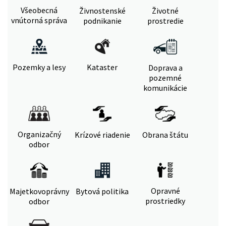
Všeobecná
Živnostenské
Životné
vnútorná správa
podnikanie
prostredie
Pozemky a lesy
Kataster
Doprava a
pozemné
komunikácie
Organizačný
Krízové riadenie
Obrana štátu
odbor
Opravné
Majetkovoprávny
Bytová politika
prostriedky
odbor