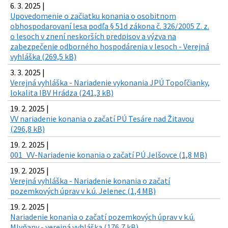
6. 3. 2025 |
Upovedomenie o začiatku konania o osobitnom
obhospodarovaní lesa podľa § 51d zákona č. 326/2005 Z. z.
o lesoch v znení neskorších predpisov a výzva na
zabezpečenie odborného hospodárenia v lesoch - Verejná
vyhláška (269,5 kB)
3. 3. 2025 |
Verejná vyhláška - Nariadenie vykonania JPÚ Topoľčianky,
lokalita IBV Hrádza (241,3 kB)
19. 2. 2025 |
VV nariadenie konania o začatí PÚ Tesáre nad Žitavou
(296,8 kB)
19. 2. 2025 |
001_VV-Nariadenie konania o začatí PÚ Jelšovce (1,8 MB)
19. 2. 2025 |
Verejná vyhláška - Nariadenie konania o začatí
pozemkových úprav v k.ú. Jelenec (1,4 MB)
19. 2. 2025 |
Nariadenie konania o začatí pozemkových úprav v k.ú.
Mlyňany - verejná vyhláška (176,7 kB)