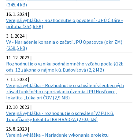
(345,4 kB)
16. 1. 2024 |
Verejná vyhláška - Rozhodnutie o povolení - JPÚ Čifáre -
príloha (354,6 kB)
3. 1. 2024 |
VV - Nariadenie konania o začatí JPÚ Opatovce (okr. ZM)
(259,5 kB)
11. 12. 2023 |
Rozhodnutie o vzniku podnájomného vzťahu podľa §12b
ods. 12 zákona o nájme k.ú. Ľudovítová (2,2 MB)
7. 11. 2023 |
Verejná vyhláška – Rozhodnutie o schválení všeobecných
zásad funkčného usporiadania územia JPU Hosťovce,
lokalita „Lúka pri ČOV (2,9 MB)
12. 10. 2023 |
Verejná vyhláška - rozhodnutie o schválení VZFU k.ú.
Topoľčianky lokalita IBV HRÁDZA (270,0 kB)
25. 8. 2023 |
Verejná vyhláška – Nariadenie vykonania projektu