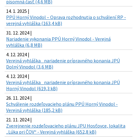
písomná časť (4,6 MB)
14. 1. 2025 |
PPÚ Horný Vinodol – Oprava rozhodnutia o schválení RP -
verejná vyhláška (163,4 kB)
31. 12. 2024 |
Nariadenie vykonania PPÚ Horný Vinodol - Verejná
vyhláška (6,8 MB)
4. 12. 2024 |
Verejná vyhláška_ nariadenie prípravného konania JPÚ
Dolný Vinodol (3,6 MB)
4. 12. 2024 |
Verejná vyhláška_ nariadenie prípravného konania JPÚ
Horný Vinodol (619,3 kB)
26. 11. 2024 |
Schválenie rozdeľovacieho plánu PPÚ Horný Vinodol -
Verejná vyhláška (185,2 kB)
21. 11. 2024 |
Zverejnenie rozdeľovacieho plánu JPU Hosťovce, lokalita
„Lúka pri ČOV“ - Verejná vyhláška (652,8 kB)