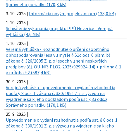
Správneho poriadku (170,3 kB)
3. 10. 2025 |
Informácia novým projektantom (138,0 kB)
1. 10. 2025 |
Schválenie vykonania projektu PPÚ Neverice - Verejná
vyhláška (4,6 MB)
1. 10. 2025 |
Verejná vyhláška - Rozhodnutie o určení osobitného
obhospodarovania lesa v zmysle § 51d ods. 6 písm. b)
zákona č. 326/2005 Z. z. o lesoch v znení neskorších
predpisov (č.j. OU-NR-PLO2-2025/029924-14) + príloha č. 1
a príloha č.2 (587,4 kB)
30. 9. 2025 |
Verejná vyhláška – upovedomenie o vydaní rozhodnutia
podľa § 8 ods. 1 zákona č. 330/1991 Z.z. s výzvou na
vyjadrenie sa k jeho podkladom podľa ust. §33 ods.2
Správneho poriadku (170,1 kB)
25. 9. 2025 |
Upovedomenie o vydaní rozhodnutia podľa ust. § 8 ods. 1
zákona č. 330/1991 Z. z. s výzvou na vyjadrenie sa k jeho