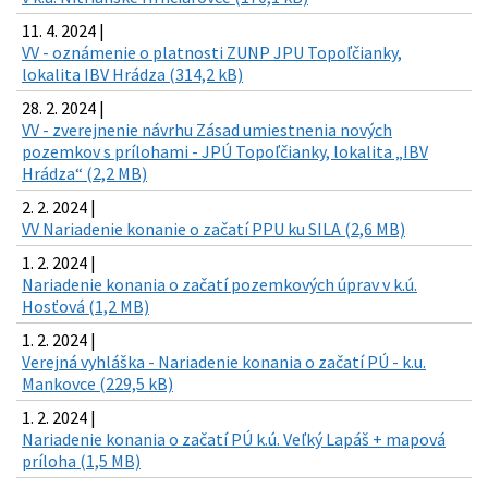
11. 4. 2024 |
VV - oznámenie o platnosti ZUNP JPU Topoľčianky,
lokalita IBV Hrádza (314,2 kB)
28. 2. 2024 |
VV - zverejnenie návrhu Zásad umiestnenia nových
pozemkov s prílohami - JPÚ Topoľčianky, lokalita „IBV
Hrádza“ (2,2 MB)
2. 2. 2024 |
VV Nariadenie konanie o začatí PPU ku SILA (2,6 MB)
1. 2. 2024 |
Nariadenie konania o začatí pozemkových úprav v k.ú.
Hosťová (1,2 MB)
1. 2. 2024 |
Verejná vyhláška - Nariadenie konania o začatí PÚ - k.u.
Mankovce (229,5 kB)
1. 2. 2024 |
Nariadenie konania o začatí PÚ k.ú. Veľký Lapáš + mapová
príloha (1,5 MB)