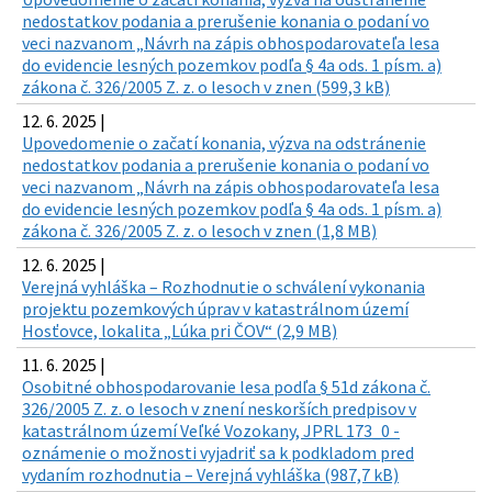
nedostatkov podania a prerušenie konania o podaní vo
veci nazvanom „Návrh na zápis obhospodarovateľa lesa
do evidencie lesných pozemkov podľa § 4a ods. 1 písm. a)
zákona č. 326/2005 Z. z. o lesoch v znen (599,3 kB)
12. 6. 2025 |
Upovedomenie o začatí konania, výzva na odstránenie
nedostatkov podania a prerušenie konania o podaní vo
veci nazvanom „Návrh na zápis obhospodarovateľa lesa
do evidencie lesných pozemkov podľa § 4a ods. 1 písm. a)
zákona č. 326/2005 Z. z. o lesoch v znen (1,8 MB)
12. 6. 2025 |
Verejná vyhláška – Rozhodnutie o schválení vykonania
projektu pozemkových úprav v katastrálnom území
Hosťovce, lokalita „Lúka pri ČOV“ (2,9 MB)
11. 6. 2025 |
Osobitné obhospodarovanie lesa podľa § 51d zákona č.
326/2005 Z. z. o lesoch v znení neskorších predpisov v
katastrálnom území Veľké Vozokany, JPRL 173_0 -
oznámenie o možnosti vyjadriť sa k podkladom pred
vydaním rozhodnutia – Verejná vyhláška (987,7 kB)