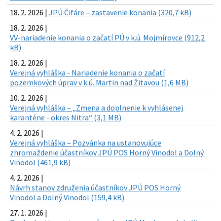
18. 2. 2026 |
JPÚ Čifáre – zastavenie konania (320,7 kB)
18. 2. 2026 |
VV-nariadenie konania o začatí PÚ v k.ú. Mojmírovce (912,2
kB)
18. 2. 2026 |
Verejná vyhláška - Nariadenie konania o začatí
pozemkových úprav v k.ú. Martin nad Žitavou (1,6 MB)
10. 2. 2026 |
Verejná vyhláška – „Zmena a doplnenie k vyhlásenej
karanténe - okres Nitra“ (3,1 MB)
4. 2. 2026 |
Verejná vyhláška – Pozvánka na ustanovujúce
zhromaždenie účastníkov JPÚ POS Horný Vinodol a Dolný
Vinodol (461,9 kB)
4. 2. 2026 |
Návrh stanov združenia účastníkov JPÚ POS Horný
Vinodol a Dolný Vinodol (159,4 kB)
27. 1. 2026 |