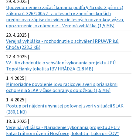
29. 4. 2025 |
Upovedomenie o začatí konania podľa § 4a ods. 3 písm. c)
zákona č. 326/2005 Z. z. o lesoch v znení neskorších
predpisov o zápise do evidencie lesných pozemkov, výzva,
upozornenie, oznámenie – Verejná vyhláška (1,5 MB)
23. 4. 2025 |
Verejná vyhláška - rozhodnutie o schválení RPUVVP k.ú.
Choča (228,3 kB)
22. 4. 2025 |
VV - Rozhodnutie o schválení vykonania projektu JPÚ
Topolčianky lokalita IBV HRÁDZA (2,8 MB)
1. 4. 2025 |
Mimoriadne povolenie lovu raticovej zveri s príznakmi
ochorenia SLAK v čase ochrany s doložkou (1,5 MB)
1. 4. 2025 |
Postup pri nájdení uhynutej poľovnej zveri v situácii SLAK
(280,1 kB)
18. 3. 2025 |
Verejná vyhláška - Nariadenie vykonania projektu JPU v
katastrálnom území Hosťovce, lokalita „Lúka pri ČOV“