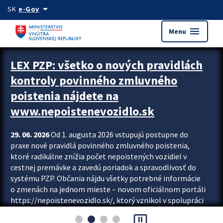
Preskocit na hlavný obsah
arrow_drop_down
SK
e-Gov
menu
Menu
Zastavit automatický posun upútavok
LEX PZP: všetko o nových pravidlách
kontroly povinného zmluvného
poistenia nájdete na
www.nepoistenevozidlo.sk
29. 06. 2026
Od 1. augusta 2026 vstupujú postupne do
praxe nové pravidlá povinného zmluvného poistenia,
ktoré radikálne znížia počet nepoistených vozidiel v
cestnej premávke a zavedú poriadok a spravodlivosť do
systému PZP. Občania nájdu všetky potrebné informácie
o zmenách na jednom mieste – novom oficiálnom portáli
https://nepoistenevozidlo.sk/, ktorý vznikol v spolupráci
Slovenskej kancelárie poisťovateľov (SKP), Slovenskej
pause_presentation
asociácie poisťovní (SLASPO) a Ministerstva vnútra SR.