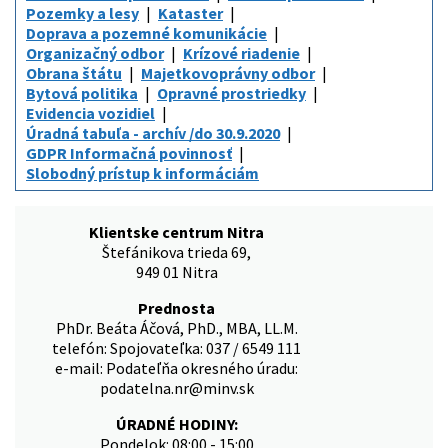
Pozemky a lesy
Kataster
Doprava a pozemné komunikácie
Organizačný odbor
Krízové riadenie
Obrana štátu
Majetkovoprávny odbor
Bytová politika
Opravné prostriedky
Evidencia vozidiel
Úradná tabuľa - archív /do 30.9.2020
GDPR Informačná povinnosť
Slobodný prístup k informáciám
Klientske centrum Nitra
Štefánikova trieda 69,
949 01 Nitra
Prednosta
PhDr. Beáta Áčová, PhD., MBA, LL.M.
telefón: Spojovateľka: 037 / 6549 111
e-mail: Podateľňa okresného úradu:
podatelna.nr@minv.sk
ÚRADNÉ HODINY:
Pondelok: 08:00 - 15:00