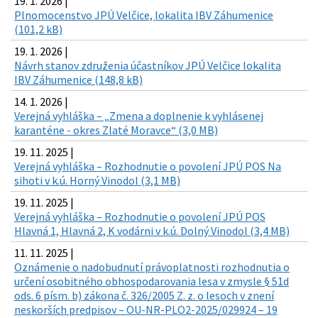
19. 1. 2026 |
Plnomocenstvo JPÚ Velčice, lokalita IBV Záhumenice
(101,2 kB)
19. 1. 2026 |
Návrh stanov združenia účastníkov JPÚ Velčice lokalita
IBV Záhumenice (148,8 kB)
14. 1. 2026 |
Verejná vyhláška – „Zmena a doplnenie k vyhlásenej
karanténe - okres Zlaté Moravce“ (3,0 MB)
19. 11. 2025 |
Verejná vyhláška – Rozhodnutie o povolení JPÚ POS Na
sihoti v k.ú. Horný Vinodol (3,1 MB)
19. 11. 2025 |
Verejná vyhláška – Rozhodnutie o povolení JPÚ POS
Hlavná 1, Hlavná 2, K vodárni v k.ú. Dolný Vinodol (3,4 MB)
11. 11. 2025 |
Oznámenie o nadobudnutí právoplatnosti rozhodnutia o
určení osobitného obhospodarovania lesa v zmysle § 51d
ods. 6 písm. b) zákona č. 326/2005 Z. z. o lesoch v znení
neskorších predpisov – OU-NR-PLO2-2025/029924 – 19