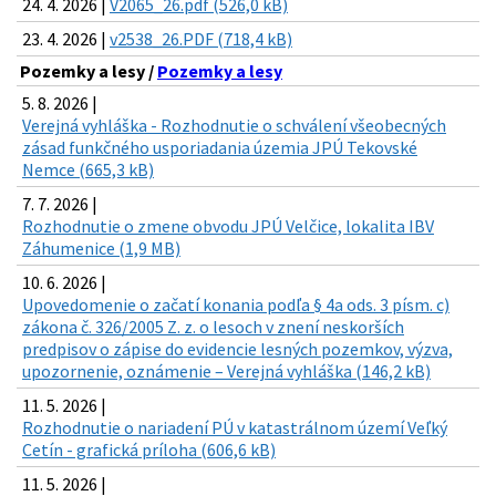
24. 4. 2026 |
V2065_26.pdf (526,0 kB)
23. 4. 2026 |
v2538_26.PDF (718,4 kB)
Pozemky a lesy /
Pozemky a lesy
5. 8. 2026 |
Verejná vyhláška - Rozhodnutie o schválení všeobecných
zásad funkčného usporiadania územia JPÚ Tekovské
Nemce (665,3 kB)
7. 7. 2026 |
Rozhodnutie o zmene obvodu JPÚ Velčice, lokalita IBV
Záhumenice (1,9 MB)
10. 6. 2026 |
Upovedomenie o začatí konania podľa § 4a ods. 3 písm. c)
zákona č. 326/2005 Z. z. o lesoch v znení neskorších
predpisov o zápise do evidencie lesných pozemkov, výzva,
upozornenie, oznámenie – Verejná vyhláška (146,2 kB)
11. 5. 2026 |
Rozhodnutie o nariadení PÚ v katastrálnom území Veľký
Cetín - grafická príloha (606,6 kB)
11. 5. 2026 |