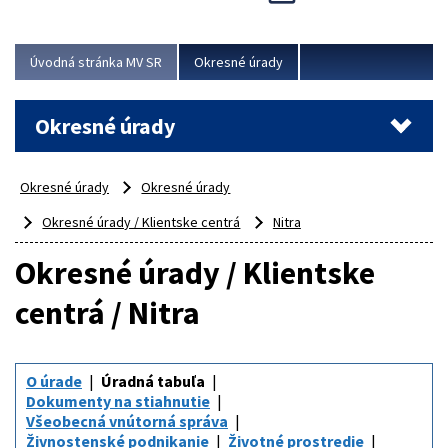
Novinky predstavili na...
Viac
Úvodná stránka MV SR
Okresné úrady
Okresné úrady
Okresné úrady
Okresné úrady
Okresné úrady / Klientske centrá
Nitra
Okresné úrady / Klientske
centrá / Nitra
O úrade
Úradná tabuľa
Dokumenty na stiahnutie
Všeobecná vnútorná správa
Živnostenské podnikanie
Životné prostredie