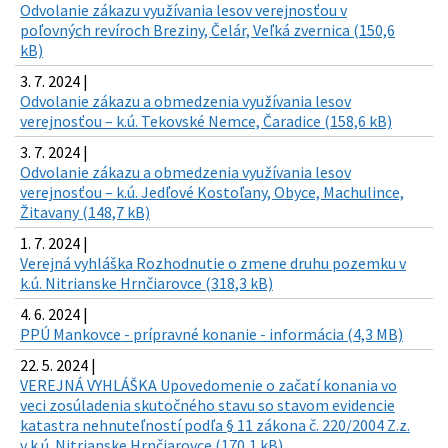
Odvolanie zákazu využívania lesov verejnosťou v
poľovných revíroch Breziny, Čelár, Veľká zvernica (150,6
kB)
3. 7. 2024 |
Odvolanie zákazu a obmedzenia využívania lesov
verejnosťou – k.ú. Tekovské Nemce, Čaradice (158,6 kB)
3. 7. 2024 |
Odvolanie zákazu a obmedzenia využívania lesov
verejnosťou – k.ú. Jedľové Kostoľany, Obyce, Machulince,
Žitavany (148,7 kB)
1. 7. 2024 |
Verejná vyhláška Rozhodnutie o zmene druhu pozemku v
k.ú. Nitrianske Hrnčiarovce (318,3 kB)
4. 6. 2024 |
PPÚ Mankovce - prípravné konanie - informácia (4,3 MB)
22. 5. 2024 |
VEREJNÁ VYHLÁŠKA Upovedomenie o začatí konania vo
veci zosúladenia skutočného stavu so stavom evidencie
katastra nehnuteľností podľa § 11 zákona č. 220/2004 Z.z.
v k.ú. Nitrianske Hrnčiarovce (170,1 kB)