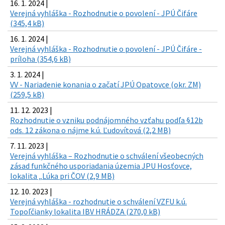
16. 1. 2024 |
Verejná vyhláška - Rozhodnutie o povolení - JPÚ Čifáre
(345,4 kB)
16. 1. 2024 |
Verejná vyhláška - Rozhodnutie o povolení - JPÚ Čifáre -
príloha (354,6 kB)
3. 1. 2024 |
VV - Nariadenie konania o začatí JPÚ Opatovce (okr. ZM)
(259,5 kB)
11. 12. 2023 |
Rozhodnutie o vzniku podnájomného vzťahu podľa §12b
ods. 12 zákona o nájme k.ú. Ľudovítová (2,2 MB)
7. 11. 2023 |
Verejná vyhláška – Rozhodnutie o schválení všeobecných
zásad funkčného usporiadania územia JPU Hosťovce,
lokalita „Lúka pri ČOV (2,9 MB)
12. 10. 2023 |
Verejná vyhláška - rozhodnutie o schválení VZFU k.ú.
Topoľčianky lokalita IBV HRÁDZA (270,0 kB)