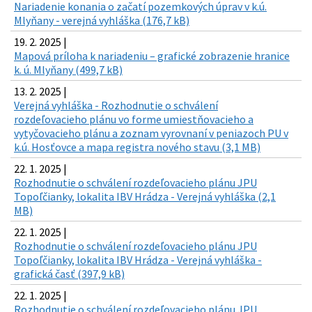
Nariadenie konania o začatí pozemkových úprav v k.ú.
Mlyňany - verejná vyhláška (176,7 kB)
19. 2. 2025 |
Mapová príloha k nariadeniu – grafické zobrazenie hranice
k. ú. Mlyňany (499,7 kB)
13. 2. 2025 |
Verejná vyhláška - Rozhodnutie o schválení
rozdeľovacieho plánu vo forme umiestňovacieho a
vytyčovacieho plánu a zoznam vyrovnaní v peniazoch PU v
k.ú. Hosťovce a mapa registra nového stavu (3,1 MB)
22. 1. 2025 |
Rozhodnutie o schválení rozdeľovacieho plánu JPU
Topoľčianky, lokalita IBV Hrádza - Verejná vyhláška (2,1
MB)
22. 1. 2025 |
Rozhodnutie o schválení rozdeľovacieho plánu JPU
Topoľčianky, lokalita IBV Hrádza - Verejná vyhláška -
grafická časť (397,9 kB)
22. 1. 2025 |
Rozhodnutie o schválení rozdeľovacieho plánu JPU