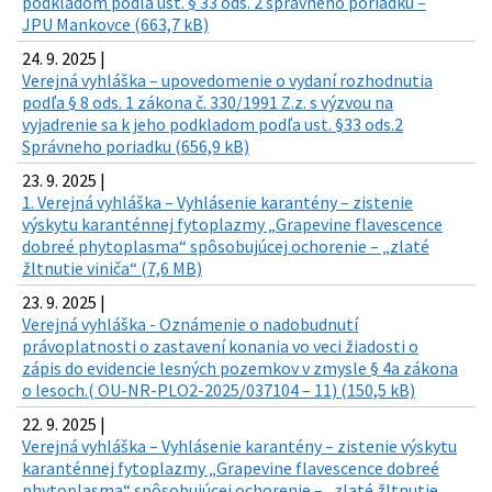
podkladom podľa ust. § 33 ods. 2 správneho poriadku –
JPU Mankovce (663,7 kB)
24. 9. 2025 |
Verejná vyhláška – upovedomenie o vydaní rozhodnutia
podľa § 8 ods. 1 zákona č. 330/1991 Z.z. s výzvou na
vyjadrenie sa k jeho podkladom podľa ust. §33 ods.2
Správneho poriadku (656,9 kB)
23. 9. 2025 |
1. Verejná vyhláška – Vyhlásenie karantény – zistenie
výskytu karanténnej fytoplazmy „Grapevine flavescence
dobreé phytoplasma“ spôsobujúcej ochorenie – „zlaté
žltnutie viniča“ (7,6 MB)
23. 9. 2025 |
Verejná vyhláška - Oznámenie o nadobudnutí
právoplatnosti o zastavení konania vo veci žiadosti o
zápis do evidencie lesných pozemkov v zmysle § 4a zákona
o lesoch.( OU-NR-PLO2-2025/037104 – 11) (150,5 kB)
22. 9. 2025 |
Verejná vyhláška – Vyhlásenie karantény – zistenie výskytu
karanténnej fytoplazmy „Grapevine flavescence dobreé
phytoplasma“ spôsobujúcej ochorenie – „zlaté žltnutie