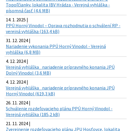
Topoľčianky, lokalita IBV Hrádza - Verejná vyhláška -
písomná časť (4,6 MB)
14. 1. 2025 |
PPÚ Horný Vinodol – Oprava rozhodnutia o schválení RP -
verejná vyhláška (163,4 kB)
31. 12. 2024 |
Nariadenie vykonania PPÚ Horný Vinodol - Verejná
vyhláška (6,8 MB)
4. 12. 2024 |
Verejná vyhláška_ nariadenie prípravného konania JPÚ
Dolný Vinodol (3,6 MB)
4. 12. 2024 |
Verejná vyhláška_ nariadenie prípravného konania JPÚ
Horný Vinodol (619,3 kB)
26. 11. 2024 |
Schválenie rozdeľovacieho plánu PPÚ Horný Vinodol -
Verejná vyhláška (185,2 kB)
21. 11. 2024 |
Zverejnenie rozdeľovacieho plánu JPU Hosťovce, lokalita