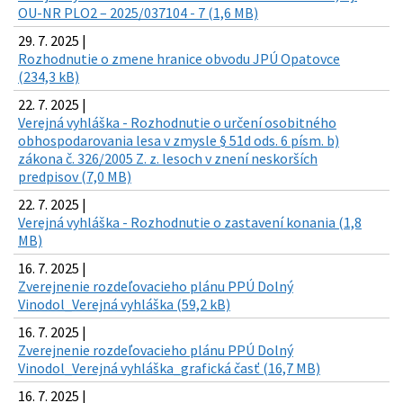
OU-NR PLO2 – 2025/037104 - 7 (1,6 MB)
29. 7. 2025 |
Rozhodnutie o zmene hranice obvodu JPÚ Opatovce
(234,3 kB)
22. 7. 2025 |
Verejná vyhláška - Rozhodnutie o určení osobitného
obhospodarovania lesa v zmysle § 51d ods. 6 písm. b)
zákona č. 326/2005 Z. z. lesoch v znení neskorších
predpisov (7,0 MB)
22. 7. 2025 |
Verejná vyhláška - Rozhodnutie o zastavení konania (1,8
MB)
16. 7. 2025 |
Zverejnenie rozdeľovacieho plánu PPÚ Dolný
Vinodol_Verejná vyhláška (59,2 kB)
16. 7. 2025 |
Zverejnenie rozdeľovacieho plánu PPÚ Dolný
Vinodol_Verejná vyhláška_grafická časť (16,7 MB)
16. 7. 2025 |