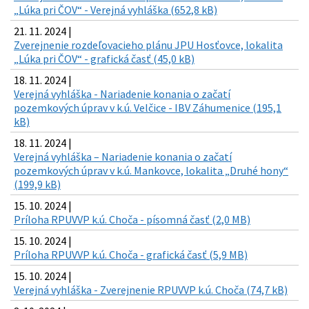
„Lúka pri ČOV“ - Verejná vyhláška (652,8 kB)
21. 11. 2024 |
Zverejnenie rozdeľovacieho plánu JPU Hosťovce, lokalita
„Lúka pri ČOV“ - grafická časť (45,0 kB)
18. 11. 2024 |
Verejná vyhláška - Nariadenie konania o začatí
pozemkových úprav v k.ú. Velčice - IBV Záhumenice (195,1
kB)
18. 11. 2024 |
Verejná vyhláška – Nariadenie konania o začatí
pozemkových úprav v k.ú. Mankovce, lokalita „Druhé hony“
(199,9 kB)
15. 10. 2024 |
Príloha RPUVVP k.ú. Choča - písomná časť (2,0 MB)
15. 10. 2024 |
Príloha RPUVVP k.ú. Choča - grafická časť (5,9 MB)
15. 10. 2024 |
Verejná vyhláška - Zverejnenie RPUVVP k.ú. Choča (74,7 kB)