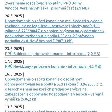
Zverejnenie rozdeľovacieho plánu PPÚ Dolný
Vinodol_Verejná vyhláška _písomná časť (2,9 MB)
26. 6. 2025 |
Upovedomenie o začatí konania vo veci žiadosti o vydanie
rozhodnutia na legalizáciu zastavanej plochy podľa § 11
zákona č. 220/2004 Z.z. v spojení s výzvou na vyjadrenie sa k
podkladom rozhodnutia podľa § 33 ods. 2 Správneho
poriadku v k.ú. Nová Ves nad Ž (987,3 kB)
23. 6. 2025 |
PPÚ Babindol – prípravné konanie – informácia (2,0 MB)
17. 6. 2025 |
PPÚ Nevidzany - prípravné konanie - informácia (4,1 MB)
16. 6. 2025 |
Upovedomenie o začatí konania o osobitnom
obhospodarovaní lesa podľa § 51d zákona č. 326/2005 Z. z.
o lesoch v znení neskorších predpisov a výzva na
zabezpečenie odborného hospodárenia v lesoch – Verejná
vyhláška (536,2 kB)
13. 6. 2025 |
Upovedomenie o začatí konania, výzva na odstránenie