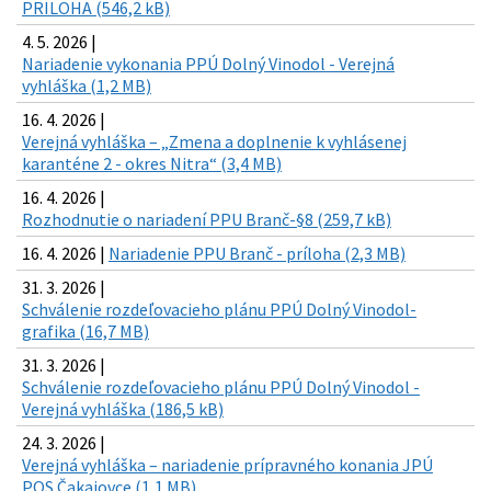
PRILOHA (546,2 kB)
4. 5. 2026 |
Nariadenie vykonania PPÚ Dolný Vinodol - Verejná
vyhláška (1,2 MB)
16. 4. 2026 |
Verejná vyhláška – „Zmena a doplnenie k vyhlásenej
karanténe 2 - okres Nitra“ (3,4 MB)
16. 4. 2026 |
Rozhodnutie o nariadení PPU Branč-§8 (259,7 kB)
16. 4. 2026 |
Nariadenie PPU Branč - príloha (2,3 MB)
31. 3. 2026 |
Schválenie rozdeľovacieho plánu PPÚ Dolný Vinodol-
grafika (16,7 MB)
31. 3. 2026 |
Schválenie rozdeľovacieho plánu PPÚ Dolný Vinodol -
Verejná vyhláška (186,5 kB)
24. 3. 2026 |
Verejná vyhláška – nariadenie prípravného konania JPÚ
POS Čakajovce (1,1 MB)