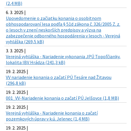
(2,4 MB)
6. 3. 2025 |
Upovedomenie o začiatku konania o osobitnom
obhospodarovaní lesa podľa § 51d zákona č. 326/2005 Z. z.
o lesoch v znení neskorších predpisov a výzva na
zabezpečenie odborného hospodárenia v lesoch - Verejná
vyhláška (269,5 kB)
3. 3. 2025 |
Verejná vyhláška - Nariadenie vykonania JPÚ Topoľčianky,
lokalita IBV Hrádza (241,3 kB)
19. 2. 2025 |
VV nariadenie konania o začatí PÚ Tesáre nad Žitavou
(296,8 kB)
19. 2. 2025 |
001_VV-Nariadenie konania o začatí PÚ Jelšovce (1,8 MB)
19. 2. 2025 |
Verejná vyhláška - Nariadenie konania o začatí
pozemkových úprav v k.ú. Jelenec (1,4 MB)
19. 2. 2025 |