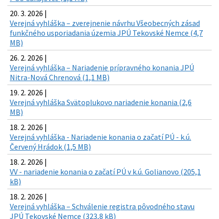
20. 3. 2026 |
Verejná vyhláška – zverejnenie návrhu Všeobecných zásad
funkčného usporiadania územia JPÚ Tekovské Nemce (4,7
MB)
26. 2. 2026 |
Verejná vyhláška – Nariadenie prípravného konania JPÚ
Nitra-Nová Chrenová (1,1 MB)
19. 2. 2026 |
Verejná vyhláška Svätoplukovo nariadenie konania (2,6
MB)
18. 2. 2026 |
Verejná vyhláška - Nariadenie konania o začatí PÚ - k.ú.
Červený Hrádok (1,5 MB)
18. 2. 2026 |
VV - nariadenie konania o začatí PÚ v k.ú. Golianovo (205,1
kB)
18. 2. 2026 |
Verejná vyhláška – Schválenie registra pôvodného stavu
JPÚ Tekovské Nemce (323,8 kB)