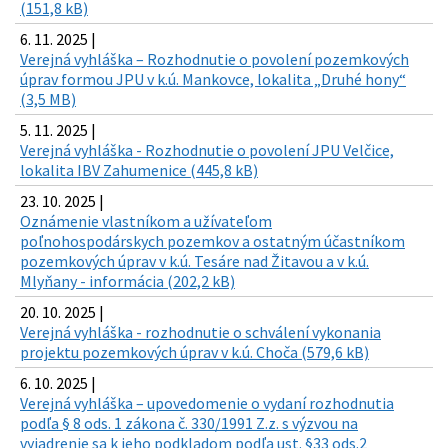
(151,8 kB)
6. 11. 2025 |
Verejná vyhláška – Rozhodnutie o povolení pozemkových
úprav formou JPU v k.ú. Mankovce, lokalita „Druhé hony“
(3,5 MB)
5. 11. 2025 |
Verejná vyhláška - Rozhodnutie o povolení JPU Velčice,
lokalita IBV Zahumenice (445,8 kB)
23. 10. 2025 |
Oznámenie vlastníkom a užívateľom
poľnohospodárskych pozemkov a ostatným účastníkom
pozemkových úprav v k.ú. Tesáre nad Žitavou a v k.ú.
Mlyňany - informácia (202,2 kB)
20. 10. 2025 |
Verejná vyhláška - rozhodnutie o schválení vykonania
projektu pozemkových úprav v k.ú. Choča (579,6 kB)
6. 10. 2025 |
Verejná vyhláška – upovedomenie o vydaní rozhodnutia
podľa § 8 ods. 1 zákona č. 330/1991 Z.z. s výzvou na
vyjadrenie sa k jeho podkladom podľa ust. §33 ods.2