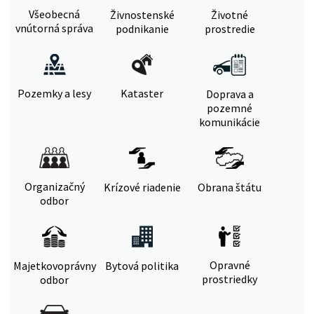
Všeobecná
Živnostenské
Životné
vnútorná správa
podnikanie
prostredie
Pozemky a lesy
Kataster
Doprava a
pozemné
komunikácie
Organizačný
Krízové riadenie
Obrana štátu
odbor
Opravné
Majetkovoprávny
Bytová politika
prostriedky
odbor