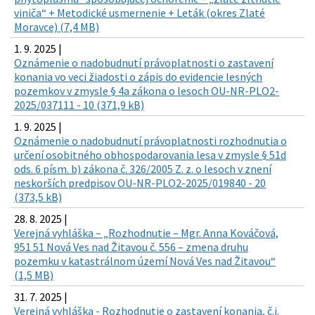
viniča“ + Metodické usmernenie + Leták (okres Zlaté
Moravce) (7,4 MB)
1. 9. 2025 |
Oznámenie o nadobudnutí právoplatnosti o zastavení
konania vo veci žiadosti o zápis do evidencie lesných
pozemkov v zmysle § 4a zákona o lesoch OU-NR-PLO2-
2025/037111 - 10 (371,9 kB)
1. 9. 2025 |
Oznámenie o nadobudnutí právoplatnosti rozhodnutia o
určení osobitného obhospodarovania lesa v zmysle § 51d
ods. 6 písm. b) zákona č. 326/2005 Z. z. o lesoch v znení
neskorších predpisov OU-NR-PLO2-2025/019840 - 20
(373,5 kB)
28. 8. 2025 |
Verejná vyhláška – „Rozhodnutie – Mgr. Anna Kováčová,
951 51 Nová Ves nad Žitavou č. 556 – zmena druhu
pozemku v katastrálnom území Nová Ves nad Žitavou“
(1,5 MB)
31. 7. 2025 |
Verejná vyhláška - Rozhodnutie o zastavení konania, č.j.