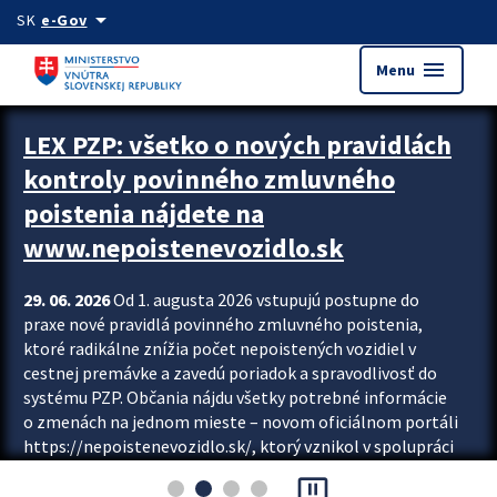
Preskocit na hlavný obsah
arrow_drop_down
SK
e-Gov
menu
Menu
Zastavit automatický posun upútavok
LEX PZP: všetko o nových pravidlách
kontroly povinného zmluvného
poistenia nájdete na
www.nepoistenevozidlo.sk
29. 06. 2026
Od 1. augusta 2026 vstupujú postupne do
praxe nové pravidlá povinného zmluvného poistenia,
ktoré radikálne znížia počet nepoistených vozidiel v
cestnej premávke a zavedú poriadok a spravodlivosť do
systému PZP. Občania nájdu všetky potrebné informácie
o zmenách na jednom mieste – novom oficiálnom portáli
https://nepoistenevozidlo.sk/, ktorý vznikol v spolupráci
Slovenskej kancelárie poisťovateľov (SKP), Slovenskej
pause_presentation
asociácie poisťovní (SLASPO) a Ministerstva vnútra SR.