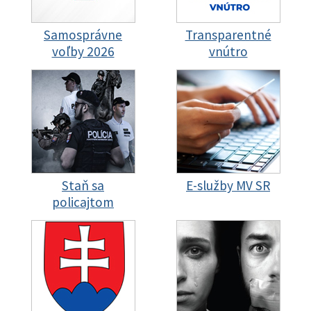
Samosprávne
Transparentné
voľby 2026
vnútro
Staň sa
E-služby MV SR
policajtom