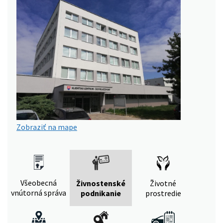
Zobraziť na mape
Všeobecná
Živnostenské
Životné
vnútorná správa
podnikanie
prostredie