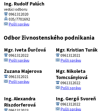
Ing. Rudolf Palúch
vedúci odboru
0961312020
035/7701692
Pošli správu
Odbor živnostenského podnikania
Mgr. Iveta Ďurčová
Mgr. Kristian Turák
0961312022
0961312021
Pošli správu
Pošli správu
Zuzana Majerova
Mgr. Nikoleta
0961312021
Tomcsányiová
Pošli správu
0961312022
Pošli správu
Ing. Alexandra
Ing. Gergő Svoreň
Riszdorferová
0961312022
Pošli správu
0961312023