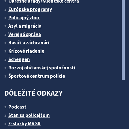
Okresné úrady/Klientske centrá
Európske programy
Policajný zbor
Azyl a migrácia
Verejná správa
Hasiči a záchranári
Krízové riadenie
Schengen
Rozvoj občianskej spoločnosti
Športové centrum polície
DÔLEŽITÉ ODKAZY
Podcast
Stan sa policajtom
E-služby MV SR