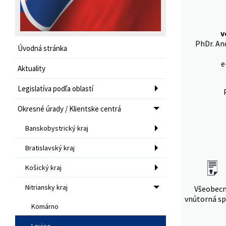
v
PhDr. An
Úvodná stránka
e
Aktuality
Legislatíva podľa oblastí
Okresné úrady / Klientske centrá
Banskobystrický kraj
Bratislavský kraj
Košický kraj
Nitriansky kraj
Všeobec
vnútorná sp
Komárno
Levice