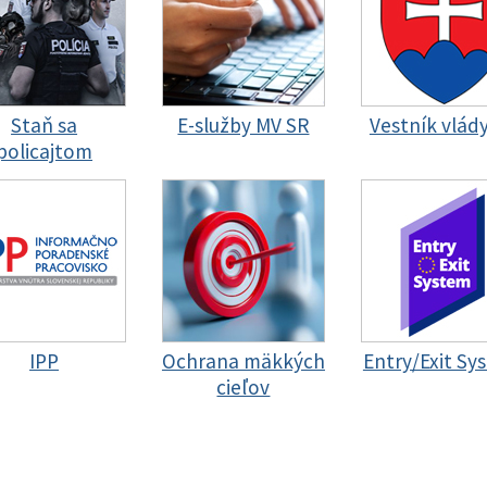
Staň sa
E-služby MV SR
Vestník vlád
policajtom
IPP
Ochrana mäkkých
Entry/Exit Sy
cieľov