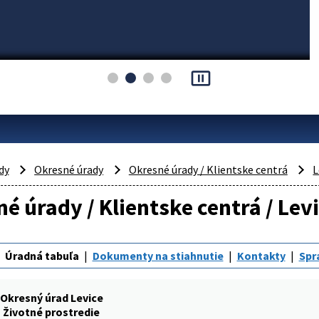
pause_presentation
dy
Okresné úrady
Okresné úrady / Klientske centrá
L
é úrady / Klientske centrá / Levi
Úradná tabuľa
Dokumenty na stiahnutie
Kontakty
Spr
Okresný úrad Levice
Životné prostredie