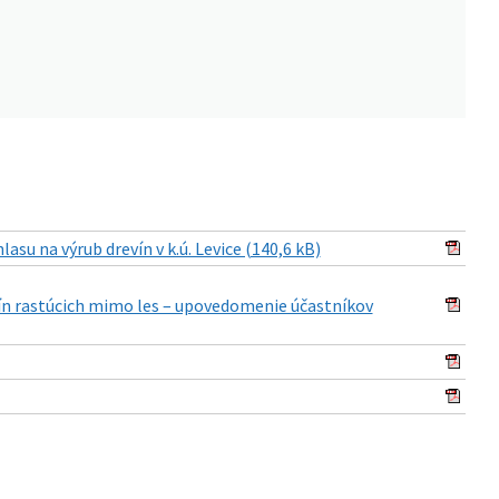
asu na výrub drevín v k.ú. Levice (140,6 kB)
vín rastúcich mimo les – upovedomenie účastníkov