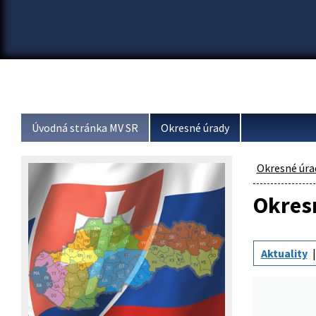
Úvodná stránka MV SR
Okresné úrady
Okresné úra
Okresn
Aktuality