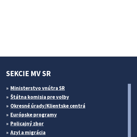
SEKCIE MV SR
Ministerstvo vnútra SR
Štátna komisia pre volby
Okresné úrady/Klientske centrá
Európske programy
Policajný zbor
Azyl a migrácia