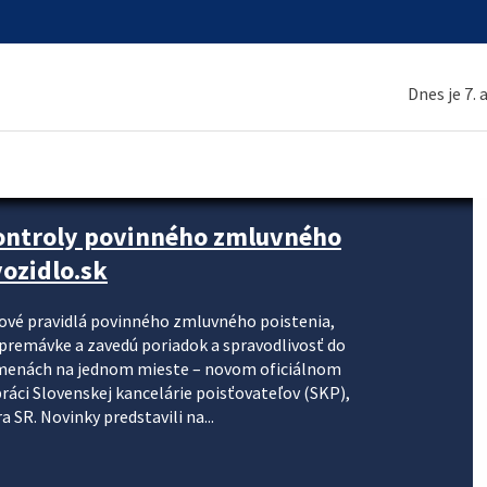
Dnes je 7.
kontroly povinného zmluvného
ozidlo.sk
nové pravidlá povinného zmluvného poistenia,
j premávke a zavedú poriadok a spravodlivosť do
zmenách na jednom mieste – novom oficiálnom
práci Slovenskej kancelárie poisťovateľov (SKP),
 SR. Novinky predstavili na...