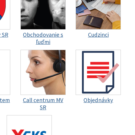
y SR
Obchodovanie s
Cudzinci
ľuďmi
stem
Call centrum MV
Objednávky
SR