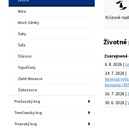
Nitra
Krízové ria
Nové Zámky
Šahy
Životné 
Šaľa
Zverejnené
Štúrovo
6. 8. 2026 |
In
Topoľčany
24. 7. 2026 |
Zlaté Moravce
Verejná vyhl
konania (359
Želiezovce
16. 7. 2026 |
Prešovský kraj
30. 6. 2026 |
Trenčiansky kraj
Trnavský kraj