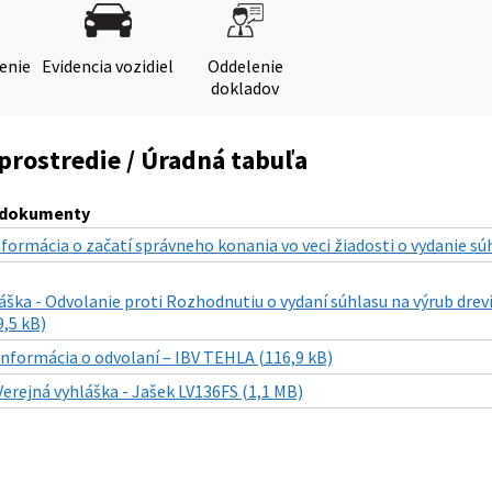
denie
Evidencia vozidiel
Oddelenie
dokladov
prostredie / Úradná tabuľa
 dokumenty
formácia o začatí správneho konania vo veci žiadosti o vydanie súhl
áška - Odvolanie proti Rozhodnutiu o vydaní súhlasu na výrub dre
,5 kB)
Informácia o odvolaní – IBV TEHLA (116,9 kB)
Verejná vyhláška - Jašek LV136FS (1,1 MB)