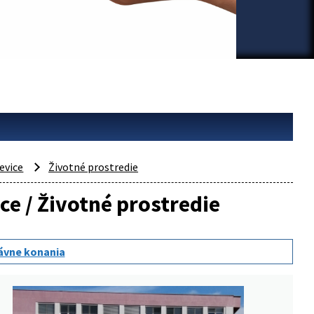
evice
Životné prostredie
ce / Životné prostredie
ávne konania