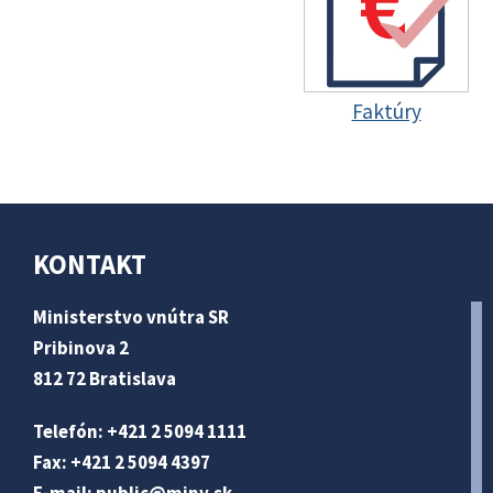
Faktúry
KONTAKT
Ministerstvo vnútra SR
Pribinova 2
812 72 Bratislava
Telefón: +421 2 5094 1111
Fax: +421 2 5094 4397
E-mail:
public@minv
.sk