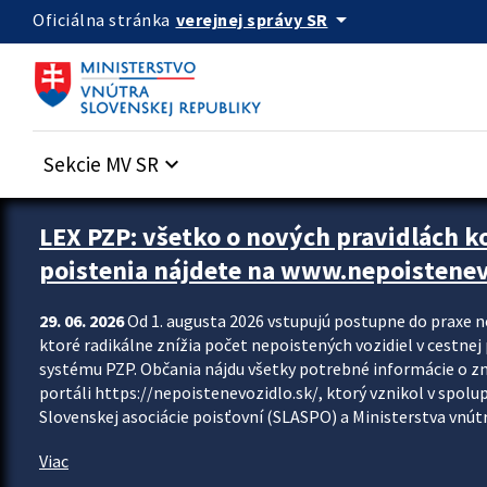
Preskocit na hlavný obsah
arrow_drop_down
verejnej správy SR
Oficiálna stránka
Sekcie MV SR
keyboard_arrow_down
Zastavit automatický posun upútavok
LEX PZP: všetko o nových pravidlách 
poistenia nájdete na www.nepoistenev
29. 06. 2026
Od 1. augusta 2026 vstupujú postupne do praxe 
ktoré radikálne znížia počet nepoistených vozidiel v cestne
systému PZP. Občania nájdu všetky potrebné informácie o 
portáli https://nepoistenevozidlo.sk/, ktorý vznikol v spolu
Slovenskej asociácie poisťovní (SLASPO) a Ministerstva vnútra
Viac