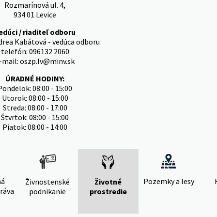
Rozmarínová ul. 4,
934 01 Levice
edúci / riaditeľ odboru
drea Kabátová - vedúca odboru
telefón: 096132 2060
-mail: oszp.lv@minv.sk
ÚRADNÉ HODINY:
Pondelok: 08:00 - 15:00
Utorok: 08:00 - 15:00
Streda: 08:00 - 17:00
Štvrtok: 08:00 - 15:00
Piatok: 08:00 - 14:00
ná
Pozemky a lesy
Živnostenské
Životné
ráva
podnikanie
prostredie