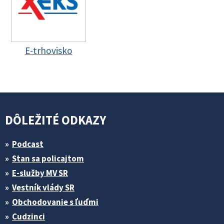
E-trhovisko
DÔLEŽITÉ ODKAZY
Podcast
Stan sa policajtom
E-služby MV SR
Vestník vlády SR
Obchodovanie s ľuďmi
Cudzinci