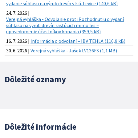
vydanie súhlasu na výrub drevín v k.ú. Levice (140,6 kB)
24. 7. 2026 |
Verejná vyhláška - Odvolanie proti Rozhodnutiu o vydaní
súhlasu na výrub drevín rastúcich mimo les –
upovedomenie účastníkov konania (359,5 kB)
16. 7. 2026 |
Informácia o odvolaní – IBV TEHLA (116,9 kB)
30. 6. 2026 |
Verejná vyhláška - Jašek LV136FS (1,1 MB)
Dôležité oznamy
Dôležité informácie