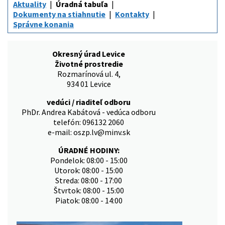
Aktuality
Úradná tabuľa
Dokumenty na stiahnutie
Kontakty
Správne konania
Okresný úrad Levice
Životné prostredie
Rozmarínová ul. 4,
934 01 Levice
vedúci / riaditeľ odboru
PhDr. Andrea Kabátová - vedúca odboru
telefón: 096132 2060
e-mail: oszp.lv@minv.sk
ÚRADNÉ HODINY:
Pondelok: 08:00 - 15:00
Utorok: 08:00 - 15:00
Streda: 08:00 - 17:00
Štvrtok: 08:00 - 15:00
Piatok: 08:00 - 14:00