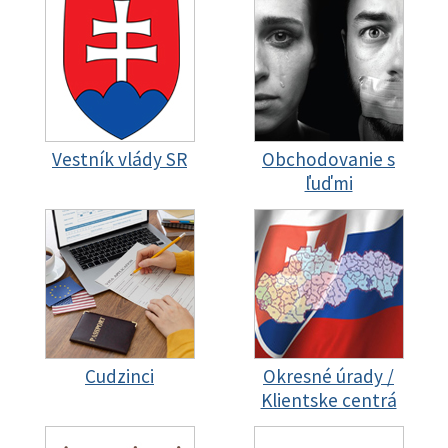
Vestník vlády SR
Obchodovanie s
ľuďmi
Cudzinci
Okresné úrady /
Klientske centrá