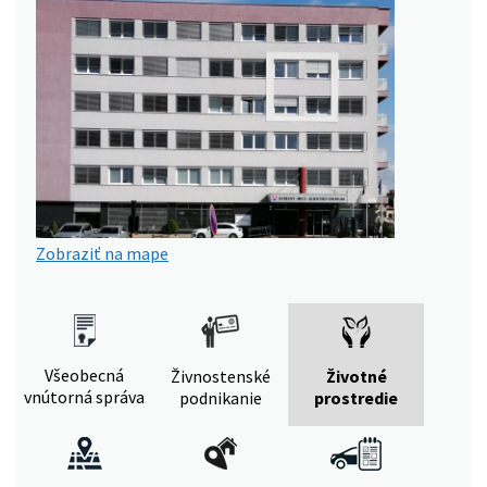
Zobraziť na mape
Všeobecná
Živnostenské
Životné
vnútorná správa
podnikanie
prostredie