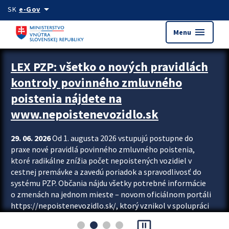
Preskocit na hlavný obsah
arrow_drop_down
SK
e-Gov
menu
Menu
Zastavit automatický posun upútavok
LEX PZP: všetko o nových pravidlách
kontroly povinného zmluvného
poistenia nájdete na
www.nepoistenevozidlo.sk
29. 06. 2026
Od 1. augusta 2026 vstupujú postupne do
praxe nové pravidlá povinného zmluvného poistenia,
ktoré radikálne znížia počet nepoistených vozidiel v
cestnej premávke a zavedú poriadok a spravodlivosť do
systému PZP. Občania nájdu všetky potrebné informácie
o zmenách na jednom mieste – novom oficiálnom portáli
https://nepoistenevozidlo.sk/, ktorý vznikol v spolupráci
Slovenskej kancelárie poisťovateľov (SKP), Slovenskej
pause_presentation
asociácie poisťovní (SLASPO) a Ministerstva vnútra SR.