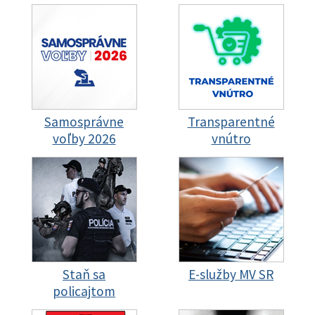
Samosprávne
Transparentné
voľby 2026
vnútro
Staň sa
E-služby MV SR
policajtom