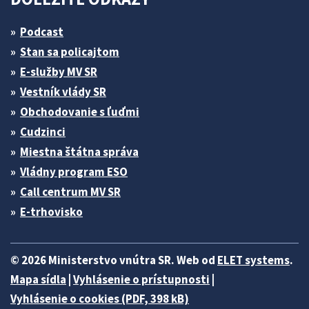
Podcast
Stan sa policajtom
E-služby MV SR
Vestník vlády SR
Obchodovanie s ľuďmi
Cudzinci
Miestna štátna správa
Vládny program ESO
Call centrum MV SR
E-trhovisko
© 2026 Ministerstvo vnútra SR. Web od
ELET systems
.
Mapa sídla
|
Vyhlásenie o prístupnosti
|
Vyhlásenie o cookies (PDF, 398 kB)