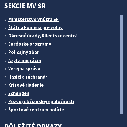
SEKCIE MV SR
Ministerstvo vnútra SR
Štátna komisia pre volby
Okresné úrady/Klientske centrá
Európske programy
Policajný zbor
Azyl a migrácia
Verejná správa
Hasiči a záchranári
Krízové riadenie
Schengen
Rozvoj občianskej spoločnosti
Športové centrum polície
DÔLEŽITÉ ODKAZY