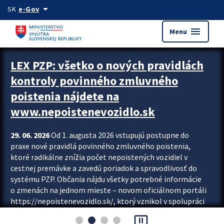
Preskocit na hlavný obsah
arrow_drop_down
SK
e-Gov
menu
Menu
Zastavit automatický posun upútavok
LEX PZP: všetko o nových pravidlách
kontroly povinného zmluvného
poistenia nájdete na
www.nepoistenevozidlo.sk
29. 06. 2026
Od 1. augusta 2026 vstupujú postupne do
praxe nové pravidlá povinného zmluvného poistenia,
ktoré radikálne znížia počet nepoistených vozidiel v
cestnej premávke a zavedú poriadok a spravodlivosť do
systému PZP. Občania nájdu všetky potrebné informácie
o zmenách na jednom mieste – novom oficiálnom portáli
https://nepoistenevozidlo.sk/, ktorý vznikol v spolupráci
Slovenskej kancelárie poisťovateľov (SKP), Slovenskej
pause_presentation
asociácie poisťovní (SLASPO) a Ministerstva vnútra SR.