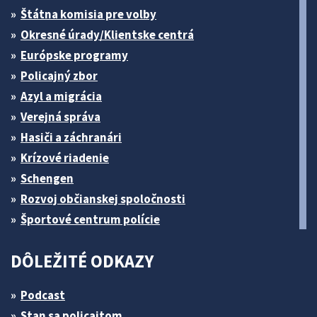
Štátna komisia pre volby
Okresné úrady/Klientske centrá
Európske programy
Policajný zbor
Azyl a migrácia
Verejná správa
Hasiči a záchranári
Krízové riadenie
Schengen
Rozvoj občianskej spoločnosti
Športové centrum polície
DÔLEŽITÉ ODKAZY
Podcast
Stan sa policajtom