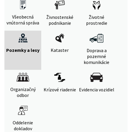
Všeobecná
Živnostenské
Životné
vnútorná správa
podnikanie
prostredie
Pozemky a lesy
Kataster
Doprava a
pozemné
komunikácie
Organizačný
Krízové riadenie
Evidencia vozidiel
odbor
Oddelenie
dokladov