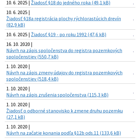
10. 6. 2025 |
Žiadosť §18 do jedného roka (49,1 kB)
10. 6. 2025 |
Žiadosť §18a registrácia plochy rýchlorastúcich drevín
(82,9 kB)
10. 6. 2025 |
Žiadosť §19 - po roku 1992 (47,6 kB)
16. 10. 2020 |
Návrh na zápis spoločenstva do registra pozemkových
spoločenstiev (550,7 kB)
1. 10. 2020 |
Návrh na zápis zmeny údajov do registra pozemkových
spoločenstiev (518,4 kB)
1. 10. 2020 |
Návrh na zápis zrušenia spoločenstva (115,3 kB)
1. 10. 2020 |
Žiadosť o odborné stanovisko k zmene druhu pozemku
(27,1 kB)
1. 10. 2020 |
Návrh na začatie konania podľa §12b ods.11 (133,6 kB)