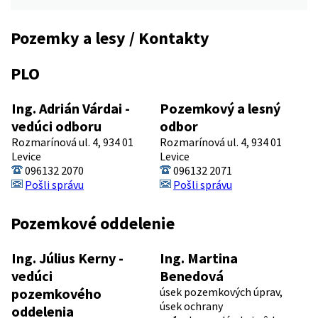
Pozemky a lesy / Kontakty
PLO
Ing. Adrián Várdai -
Pozemkový a lesný
vedúci odboru
odbor
Rozmarínová ul. 4, 934 01
Rozmarínová ul. 4, 934 01
Levice
Levice
096132 2070
096132 2071
Pošli správu
Pošli správu
Pozemkové oddelenie
Ing. Július Kerny -
Ing. Martina
vedúci
Benedová
pozemkového
úsek pozemkových úprav,
úsek ochrany
oddelenia