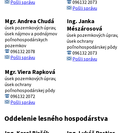
Pošli správu
096132 2073
Pošli správu
Mgr. Andrea Chudá
Ing. Janka
úsek pozemkových úprav,
Mészárosová
úsek nájmov a podnájmov
úsek pozemkových úprav,
poľnohospodárskych
úsek ochrany
pozemkov
poľnohospodárskej pôdy
096132 2078
096132 2073
Pošli správu
Pošli správu
Mgr. Viera Rapková
úsek pozemkových úprav,
úsek ochrany
poľnohospodárskej pôdy
096132 2072
Pošli správu
Oddelenie lesného hospodárstva
Ing. Karol Birčák -
Ing. Lukáč Pastier