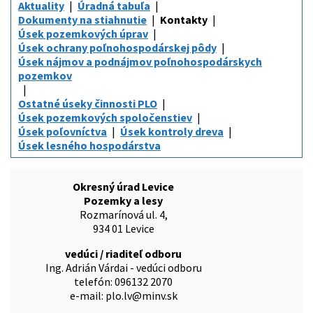
Aktuality
Úradná tabuľa
Dokumenty na stiahnutie
Kontakty
Úsek pozemkových úprav
Úsek ochrany poľnohospodárskej pôdy
Úsek nájmov a podnájmov poľnohospodárskych
pozemkov
Ostatné úseky činnosti PLO
Úsek pozemkových spoločenstiev
Úsek poľovníctva
Úsek kontroly dreva
Úsek lesného hospodárstva
Okresný úrad Levice
Pozemky a lesy
Rozmarínová ul. 4,
934 01 Levice
vedúci / riaditeľ odboru
Ing. Adrián Várdai - vedúci odboru
telefón: 096132 2070
e-mail: plo.lv@minv.sk