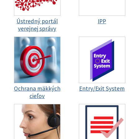
Ústredný portál
IPP
verejnej správy
Ochrana mäkkých
Entry/Exit System
cieľov