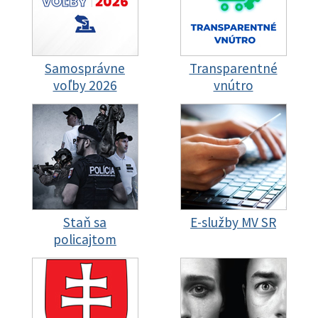
Samosprávne
Transparentné
voľby 2026
vnútro
Staň sa
E-služby MV SR
policajtom