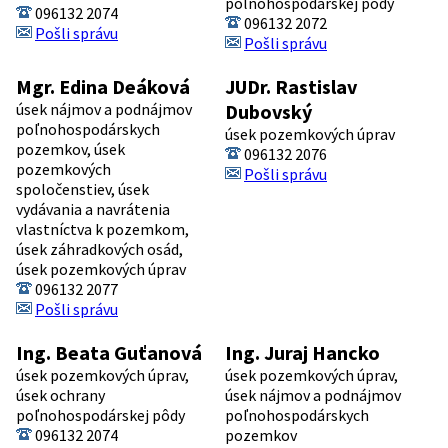
poľnohospodárskej pôdy
096132 2074
096132 2072
Pošli správu
Pošli správu
Mgr. Edina Deáková
JUDr. Rastislav
úsek nájmov a podnájmov
Dubovský
poľnohospodárskych
úsek pozemkových úprav
pozemkov, úsek
096132 2076
pozemkových
Pošli správu
spoločenstiev, úsek
vydávania a navrátenia
vlastníctva k pozemkom,
úsek záhradkových osád,
úsek pozemkových úprav
096132 2077
Pošli správu
Ing. Beata Guťanová
Ing. Juraj Hancko
úsek pozemkových úprav,
úsek pozemkových úprav,
úsek ochrany
úsek nájmov a podnájmov
poľnohospodárskej pôdy
poľnohospodárskych
096132 2074
pozemkov