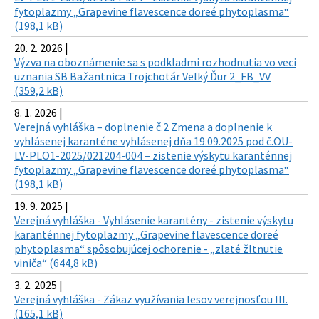
fytoplazmy „Grapevine flavescence doreé phytoplasma“
(198,1 kB)
20. 2. 2026 |
Výzva na oboznámenie sa s podkladmi rozhodnutia vo veci
uznania SB Bažantnica Trojchotár Velký Ďur 2_FB_VV
(359,2 kB)
8. 1. 2026 |
Verejná vyhláška – doplnenie č.2 Zmena a doplnenie k
vyhlásenej karanténe vyhlásenej dňa 19.09.2025 pod č.OU-
LV-PLO1-2025/021204-004 – zistenie výskytu karanténnej
fytoplazmy „Grapevine flavescence doreé phytoplasma“
(198,1 kB)
19. 9. 2025 |
Verejná vyhláška - Vyhlásenie karantény - zistenie výskytu
karanténnej fytoplazmy „Grapevine flavescence doreé
phytoplasma“ spôsobujúcej ochorenie - „zlaté žltnutie
viniča“ (644,8 kB)
3. 2. 2025 |
Verejná vyhláška - Zákaz využívania lesov verejnosťou III.
(165,1 kB)