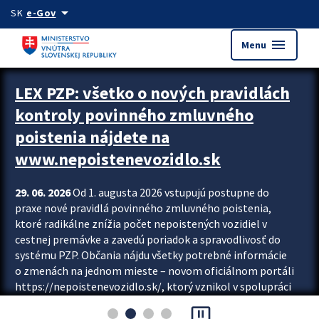
Preskocit na hlavný obsah
arrow_drop_down
SK
e-Gov
menu
Menu
Zastavit automatický posun upútavok
LEX PZP: všetko o nových pravidlách
kontroly povinného zmluvného
poistenia nájdete na
www.nepoistenevozidlo.sk
29. 06. 2026
Od 1. augusta 2026 vstupujú postupne do
praxe nové pravidlá povinného zmluvného poistenia,
ktoré radikálne znížia počet nepoistených vozidiel v
cestnej premávke a zavedú poriadok a spravodlivosť do
systému PZP. Občania nájdu všetky potrebné informácie
o zmenách na jednom mieste – novom oficiálnom portáli
https://nepoistenevozidlo.sk/, ktorý vznikol v spolupráci
Slovenskej kancelárie poisťovateľov (SKP), Slovenskej
pause_presentation
asociácie poisťovní (SLASPO) a Ministerstva vnútra SR.