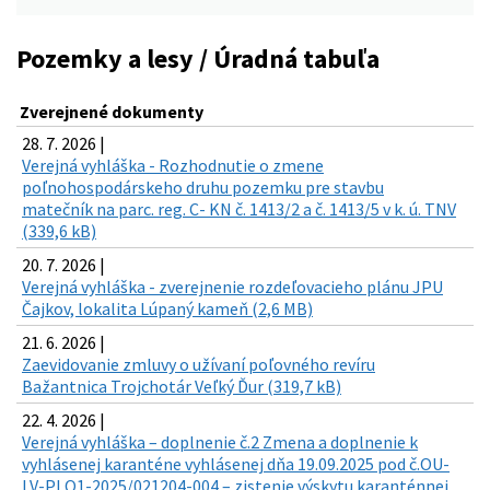
Pozemky a lesy / Úradná tabuľa
Zverejnené dokumenty
28. 7. 2026 |
Verejná vyhláška - Rozhodnutie o zmene
poľnohospodárskeho druhu pozemku pre stavbu
matečník na parc. reg. C- KN č. 1413/2 a č. 1413/5 v k. ú. TNV
(339,6 kB)
20. 7. 2026 |
Verejná vyhláška - zverejnenie rozdeľovacieho plánu JPU
Čajkov, lokalita Lúpaný kameň (2,6 MB)
21. 6. 2026 |
Zaevidovanie zmluvy o užívaní poľovného revíru
Bažantnica Trojchotár Veľký Ďur (319,7 kB)
22. 4. 2026 |
Verejná vyhláška – doplnenie č.2 Zmena a doplnenie k
vyhlásenej karanténe vyhlásenej dňa 19.09.2025 pod č.OU-
LV-PLO1-2025/021204-004 – zistenie výskytu karanténnej