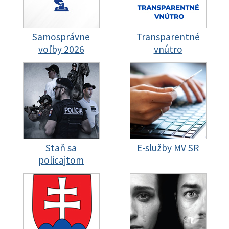
Samosprávne
Transparentné
voľby 2026
vnútro
Staň sa
E-služby MV SR
policajtom