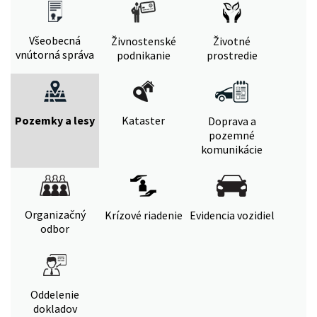
Všeobecná
Živnostenské
Životné
vnútorná správa
podnikanie
prostredie
Pozemky a lesy
Kataster
Doprava a
pozemné
komunikácie
Organizačný
Krízové riadenie
Evidencia vozidiel
odbor
Oddelenie
dokladov