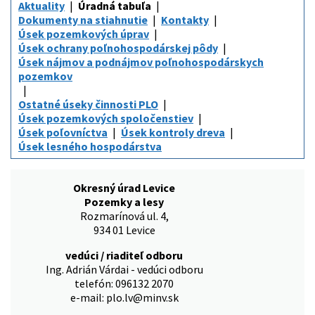
Aktuality
Úradná tabuľa
Dokumenty na stiahnutie
Kontakty
Úsek pozemkových úprav
Úsek ochrany poľnohospodárskej pôdy
Úsek nájmov a podnájmov poľnohospodárskych
pozemkov
Ostatné úseky činnosti PLO
Úsek pozemkových spoločenstiev
Úsek poľovníctva
Úsek kontroly dreva
Úsek lesného hospodárstva
Okresný úrad Levice
Pozemky a lesy
Rozmarínová ul. 4,
934 01 Levice
vedúci / riaditeľ odboru
Ing. Adrián Várdai - vedúci odboru
telefón: 096132 2070
e-mail: plo.lv@minv.sk