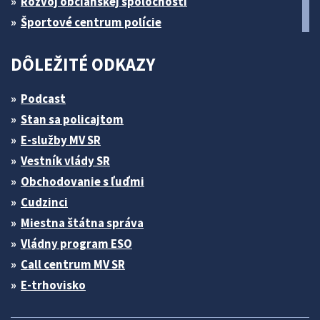
Rozvoj občianskej spoločnosti
Športové centrum polície
DÔLEŽITÉ ODKAZY
Podcast
Stan sa policajtom
E-služby MV SR
Vestník vlády SR
Obchodovanie s ľuďmi
Cudzinci
Miestna štátna správa
Vládny program ESO
Call centrum MV SR
E-trhovisko