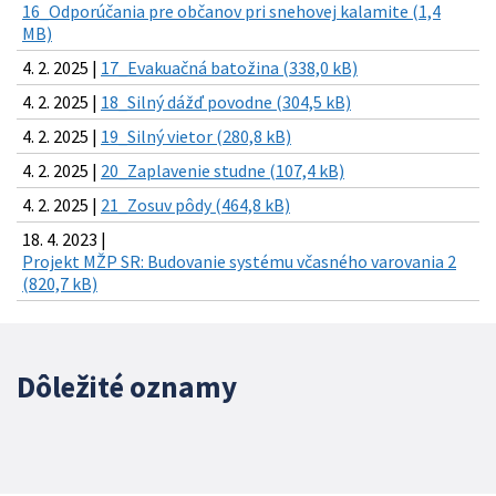
16_Odporúčania pre občanov pri snehovej kalamite (1,4
MB)
4. 2. 2025 |
17_Evakuačná batožina (338,0 kB)
4. 2. 2025 |
18_Silný dážď povodne (304,5 kB)
4. 2. 2025 |
19_Silný vietor (280,8 kB)
4. 2. 2025 |
20_Zaplavenie studne (107,4 kB)
4. 2. 2025 |
21_Zosuv pôdy (464,8 kB)
18. 4. 2023 |
Projekt MŽP SR: Budovanie systému včasného varovania 2
(820,7 kB)
Dôležité oznamy