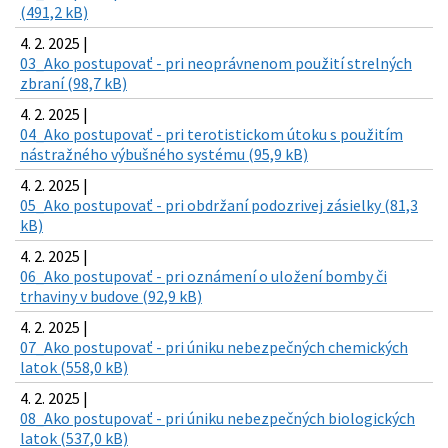
(491,2 kB)
4. 2. 2025 |
03_Ako postupovať - pri neoprávnenom použití strelných
zbraní (98,7 kB)
4. 2. 2025 |
04_Ako postupovať - pri terotistickom útoku s použitím
nástražného výbušného systému (95,9 kB)
4. 2. 2025 |
05_Ako postupovať - pri obdržaní podozrivej zásielky (81,3
kB)
4. 2. 2025 |
06_Ako postupovať - pri oznámení o uložení bomby či
trhaviny v budove (92,9 kB)
4. 2. 2025 |
07_Ako postupovať - pri úniku nebezpečných chemických
latok (558,0 kB)
4. 2. 2025 |
08_Ako postupovať - pri úniku nebezpečných biologických
latok (537,0 kB)