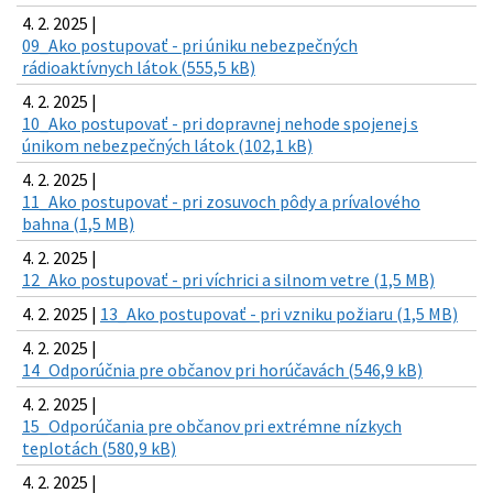
4. 2. 2025 |
09_Ako postupovať - pri úniku nebezpečných
rádioaktívnych látok (555,5 kB)
4. 2. 2025 |
10_Ako postupovať - pri dopravnej nehode spojenej s
únikom nebezpečných látok (102,1 kB)
4. 2. 2025 |
11_Ako postupovať - pri zosuvoch pôdy a prívalového
bahna (1,5 MB)
4. 2. 2025 |
12_Ako postupovať - pri víchrici a silnom vetre (1,5 MB)
4. 2. 2025 |
13_Ako postupovať - pri vzniku požiaru (1,5 MB)
4. 2. 2025 |
14_Odporúčnia pre občanov pri horúčavách (546,9 kB)
4. 2. 2025 |
15_Odporúčania pre občanov pri extrémne nízkych
teplotách (580,9 kB)
4. 2. 2025 |