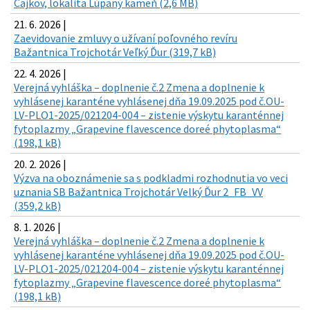
Čajkov, lokalita Lúpaný kameň (2,6 MB)
21. 6. 2026 |
Zaevidovanie zmluvy o užívaní poľovného revíru
Bažantnica Trojchotár Veľký Ďur (319,7 kB)
22. 4. 2026 |
Verejná vyhláška – doplnenie č.2 Zmena a doplnenie k
vyhlásenej karanténe vyhlásenej dňa 19.09.2025 pod č.OU-
LV-PLO1-2025/021204-004 – zistenie výskytu karanténnej
fytoplazmy „Grapevine flavescence doreé phytoplasma“
(198,1 kB)
20. 2. 2026 |
Výzva na oboznámenie sa s podkladmi rozhodnutia vo veci
uznania SB Bažantnica Trojchotár Velký Ďur 2_FB_VV
(359,2 kB)
8. 1. 2026 |
Verejná vyhláška – doplnenie č.2 Zmena a doplnenie k
vyhlásenej karanténe vyhlásenej dňa 19.09.2025 pod č.OU-
LV-PLO1-2025/021204-004 – zistenie výskytu karanténnej
fytoplazmy „Grapevine flavescence doreé phytoplasma“
(198,1 kB)