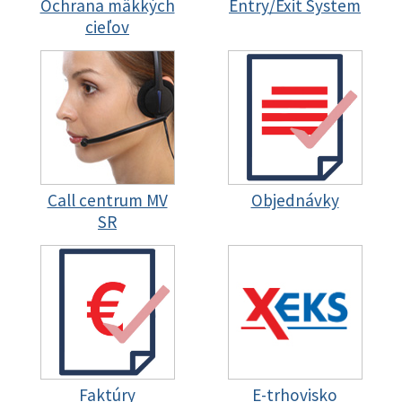
Ochrana mäkkých
Entry/Exit System
cieľov
Call centrum MV
Objednávky
SR
Faktúry
E-trhovisko