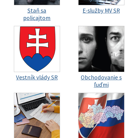
Staň sa
E-služby MV SR
policajtom
Vestník vlády SR
Obchodovanie s
ľuďmi