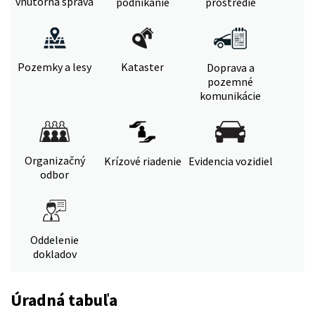
vnútorná správa
podnikanie
prostredie
Pozemky a lesy
Kataster
Doprava a
pozemné
komunikácie
Organizačný
Krízové riadenie
Evidencia vozidiel
odbor
Oddelenie
dokladov
Úradná tabuľa