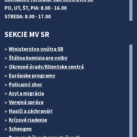
PO, UT, ŠT, PIA: 8.00 - 16.00
STREDA: 8.00 - 17.00
SEKCIE MV SR
Ministerstvo vnútra SR
Štátna komisia pre volby
Okresné úrady/Klientske centrá
Európske programy
Policajný zbor
Azyl a migrácia
Verejná správa
Hasiči a záchranári
Krízové riadenie
Schengen