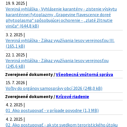
19. 9. 2025 |
Verejná vyhláška - Vyhlásenie karantény - zistenie výskytu
karanténnej fytoplazmy „Grapevine flavescence doreé
phytoplasma“ spôsobujúcej ochorenie - „zlaté žltnutie
viniča“ (644,8 kB)
3. 2. 2025 |
Verejná vyhláška - Zákaz využívania lesov verejnosťou III.
(165,1 kB)
22. 1. 2025 |
Verejná vyhláška - Zákaz využívania lesov verejnosťou
(245,6 kB)
Zverejnené dokumenty /
Všeobecná vnútorná správa
15. 7. 2026 |
Voľby do orgánov samosprávy obcí 2026 (248,0 kB)
Zverejnené dokumenty /
Krízové riadenie
4. 2. 2025 |
01_Ako postupovať - v prípade povodne (1,3 MB)
4. 2. 2025 |
02_Ako postupovať - ak ste svedkom teroristického útoku