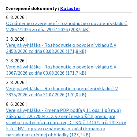
Zverejnené dokumenty /
Kataster
6. 8. 2026 |
Oznámenie o zverejnení - rozhodnutie o povolení vkladu č.
V 2867/2026 zo dňa 29.07.2026 (208,9 kB)
3. 8. 2026 |
Verejná vyhláška - Rozhodnutie o povolení vkladu č. V
3458/2026 zo dňa 03.08.2026 (171,8 kB)
3. 8. 2026 |
Verejná vyhláška - Rozhodnutie o povolení vkladu č. V
3367/2026 zo dňa 03.08.2026 (171,7 kB)
3. 8. 2026 |
Verejná vyhláška - Rozhodnutie o prerušení vkladu č. V
3835/2026 zo dňa 31.07.2026 (170,0 kB)
8. 6. 2026 |
Verejná vyhláška - Zmena PDP podľa § 11 ods. 1 písm. a)
zákona č. 220/2004 Z. z. v znení neskorších predp. pre
stavbu- matečník na parc. reg. C- KN č. 1413/2 a č. 1413/5 v
k. ú. TNV – oprava oznámenia o začatí konania a
nariadenia terénnej obhliadky (127,7 kB)