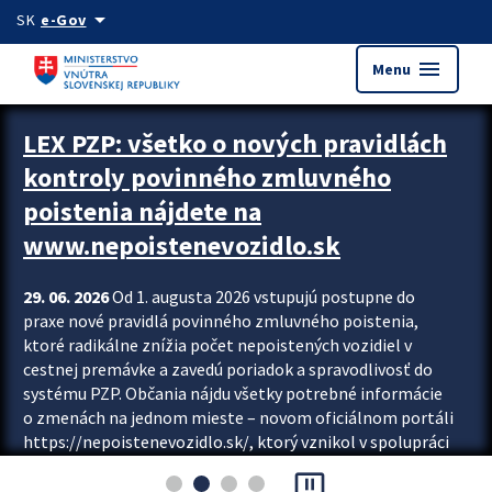
Preskocit na hlavný obsah
arrow_drop_down
SK
e-Gov
menu
Menu
Zastavit automatický posun upútavok
LEX PZP: všetko o nových pravidlách
kontroly povinného zmluvného
poistenia nájdete na
www.nepoistenevozidlo.sk
29. 06. 2026
Od 1. augusta 2026 vstupujú postupne do
praxe nové pravidlá povinného zmluvného poistenia,
ktoré radikálne znížia počet nepoistených vozidiel v
cestnej premávke a zavedú poriadok a spravodlivosť do
systému PZP. Občania nájdu všetky potrebné informácie
o zmenách na jednom mieste – novom oficiálnom portáli
https://nepoistenevozidlo.sk/, ktorý vznikol v spolupráci
Slovenskej kancelárie poisťovateľov (SKP), Slovenskej
pause_presentation
asociácie poisťovní (SLASPO) a Ministerstva vnútra SR.