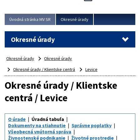
Novinky predstavili na...
Viac
Úvodná stránka MV SR
Okresné úrady
Okresné úrady
Okresné úrady
Okresné úrady
Okresné úrady / Klientske centrá
Levice
Okresné úrady / Klientske
centrá / Levice
O úrade
Úradná tabuľa
Dokumenty na stiahnutie
Správne poplatky
Všeobecná vnútorná správa
Živnostenské podnikanie
Životné prostredie