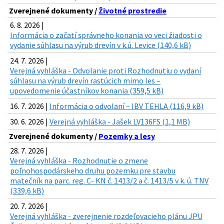
Zverejnené dokumenty /
Životné prostredie
6. 8. 2026 |
Informácia o začatí správneho konania vo veci žiadosti o
vydanie súhlasu na výrub drevín v k.ú. Levice (140,6 kB)
24. 7. 2026 |
Verejná vyhláška - Odvolanie proti Rozhodnutiu o vydaní
súhlasu na výrub drevín rastúcich mimo les –
upovedomenie účastníkov konania (359,5 kB)
16. 7. 2026 |
Informácia o odvolaní – IBV TEHLA (116,9 kB)
30. 6. 2026 |
Verejná vyhláška - Jašek LV136FS (1,1 MB)
Zverejnené dokumenty /
Pozemky a lesy
28. 7. 2026 |
Verejná vyhláška - Rozhodnutie o zmene
poľnohospodárskeho druhu pozemku pre stavbu
matečník na parc. reg. C- KN č. 1413/2 a č. 1413/5 v k. ú. TNV
(339,6 kB)
20. 7. 2026 |
Verejná vyhláška - zverejnenie rozdeľovacieho plánu JPU