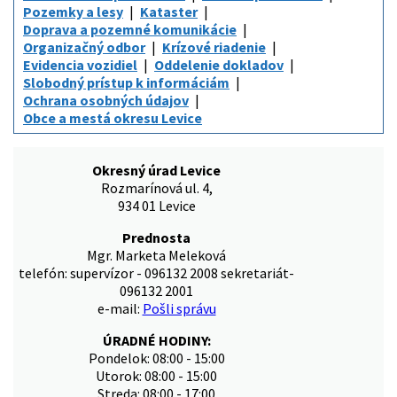
Pozemky a lesy
Kataster
Doprava a pozemné komunikácie
Organizačný odbor
Krízové riadenie
Evidencia vozidiel
Oddelenie dokladov
Slobodný prístup k informáciám
Ochrana osobných údajov
Obce a mestá okresu Levice
Okresný úrad Levice
Rozmarínová ul. 4,
934 01 Levice
Prednosta
Mgr. Marketa Meleková
telefón: supervízor - 096132 2008 sekretariát-
096132 2001
e-mail:
Pošli správu
ÚRADNÉ HODINY:
Pondelok: 08:00 - 15:00
Utorok: 08:00 - 15:00
Streda: 08:00 - 17:00