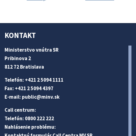
KONTAKT
Ministerstvo vnútra SR
Pribinova 2
812 72 Bratislava
Telefón: +421 2 5094 1111
Fax: +421 2 5094 4397
E-mail:
public@minv
.sk
Call centrum:
Telefón: 0800 222 222
Nahlásenie problému:
Kontaktný formulár Call Centra MV SR