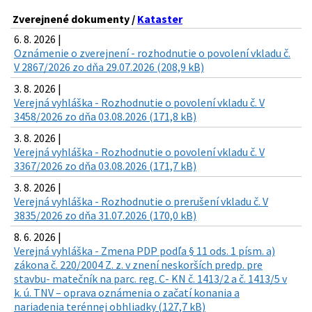
Zverejnené dokumenty /
Kataster
6. 8. 2026 |
Oznámenie o zverejnení - rozhodnutie o povolení vkladu č.
V 2867/2026 zo dňa 29.07.2026 (208,9 kB)
3. 8. 2026 |
Verejná vyhláška - Rozhodnutie o povolení vkladu č. V
3458/2026 zo dňa 03.08.2026 (171,8 kB)
3. 8. 2026 |
Verejná vyhláška - Rozhodnutie o povolení vkladu č. V
3367/2026 zo dňa 03.08.2026 (171,7 kB)
3. 8. 2026 |
Verejná vyhláška - Rozhodnutie o prerušení vkladu č. V
3835/2026 zo dňa 31.07.2026 (170,0 kB)
8. 6. 2026 |
Verejná vyhláška - Zmena PDP podľa § 11 ods. 1 písm. a)
zákona č. 220/2004 Z. z. v znení neskorších predp. pre
stavbu- matečník na parc. reg. C- KN č. 1413/2 a č. 1413/5 v
k. ú. TNV – oprava oznámenia o začatí konania a
nariadenia terénnej obhliadky (127,7 kB)