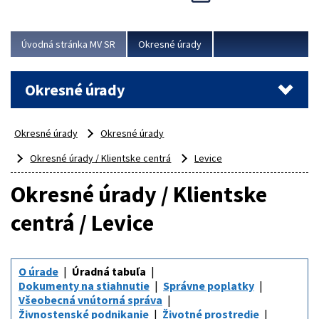
Novinky predstavili na...
Viac
Úvodná stránka MV SR
Okresné úrady
Okresné úrady
Okresné úrady
Okresné úrady
Okresné úrady / Klientske centrá
Levice
Okresné úrady / Klientske
centrá / Levice
O úrade
Úradná tabuľa
Dokumenty na stiahnutie
Správne poplatky
Všeobecná vnútorná správa
Živnostenské podnikanie
Životné prostredie