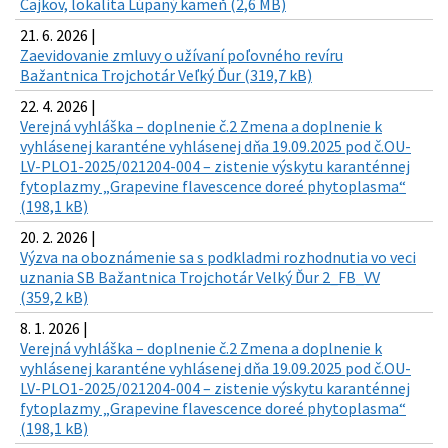
Čajkov, lokalita Lúpaný kameň (2,6 MB)
21. 6. 2026 |
Zaevidovanie zmluvy o užívaní poľovného revíru
Bažantnica Trojchotár Veľký Ďur (319,7 kB)
22. 4. 2026 |
Verejná vyhláška – doplnenie č.2 Zmena a doplnenie k
vyhlásenej karanténe vyhlásenej dňa 19.09.2025 pod č.OU-
LV-PLO1-2025/021204-004 – zistenie výskytu karanténnej
fytoplazmy „Grapevine flavescence doreé phytoplasma“
(198,1 kB)
20. 2. 2026 |
Výzva na oboznámenie sa s podkladmi rozhodnutia vo veci
uznania SB Bažantnica Trojchotár Velký Ďur 2_FB_VV
(359,2 kB)
8. 1. 2026 |
Verejná vyhláška – doplnenie č.2 Zmena a doplnenie k
vyhlásenej karanténe vyhlásenej dňa 19.09.2025 pod č.OU-
LV-PLO1-2025/021204-004 – zistenie výskytu karanténnej
fytoplazmy „Grapevine flavescence doreé phytoplasma“
(198,1 kB)