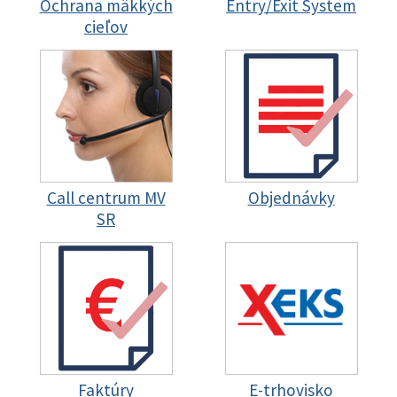
Ochrana mäkkých
Entry/Exit System
cieľov
Call centrum MV
Objednávky
SR
Faktúry
E-trhovisko