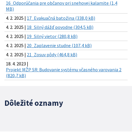
16_Odporúčania pre občanov pri snehovej kalamite (1,4
MB)
4. 2. 2025 |
17_Evakuačná batožina (338,0 kB)
4. 2. 2025 |
18_Silný dážď povodne (304,5 kB)
4. 2. 2025 |
19_Silný vietor (280,8 kB)
4. 2. 2025 |
20_Zaplavenie studne (107,4 kB)
4. 2. 2025 |
21_Zosuv pôdy (464,8 kB)
18. 4. 2023 |
Projekt MŽP SR: Budovanie systému včasného varovania 2
(820,7 kB)
Dôležité oznamy