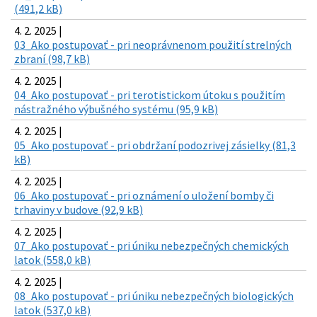
(491,2 kB)
4. 2. 2025 |
03_Ako postupovať - pri neoprávnenom použití strelných
zbraní (98,7 kB)
4. 2. 2025 |
04_Ako postupovať - pri terotistickom útoku s použitím
nástražného výbušného systému (95,9 kB)
4. 2. 2025 |
05_Ako postupovať - pri obdržaní podozrivej zásielky (81,3
kB)
4. 2. 2025 |
06_Ako postupovať - pri oznámení o uložení bomby či
trhaviny v budove (92,9 kB)
4. 2. 2025 |
07_Ako postupovať - pri úniku nebezpečných chemických
latok (558,0 kB)
4. 2. 2025 |
08_Ako postupovať - pri úniku nebezpečných biologických
latok (537,0 kB)