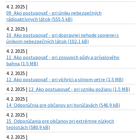
4. 2. 2025 |
09_Ako postupovať - pri úniku nebezpečných
rádioaktívnych látok (555,5 kB)
4. 2. 2025 |
10_Ako postupovať - pri dopravnej nehode spojenej s
únikom nebezpečných látok (102,1 kB)
4. 2. 2025 |
11_Ako postupovať - pri zosuvoch pôdy a prívalového
bahna (1,5 MB)
4. 2. 2025 |
12_Ako postupovať - pri víchrici a silnom vetre (1,5 MB)
4. 2. 2025 |
13_Ako postupovať - pri vzniku požiaru (1,5 MB)
4. 2. 2025 |
14_Odporúčnia pre občanov pri horúčavách (546,9 kB)
4. 2. 2025 |
15_Odporúčania pre občanov pri extrémne nízkych
teplotách (580,9 kB)
4. 2. 2025 |