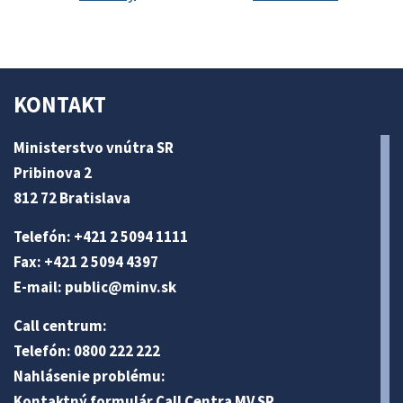
KONTAKT
Ministerstvo vnútra SR
Pribinova 2
812 72 Bratislava
Telefón: +421 2 5094 1111
Fax: +421 2 5094 4397
E-mail:
public@minv
.sk
Call centrum:
Telefón: 0800 222 222
Nahlásenie problému:
Kontaktný formulár Call Centra MV SR