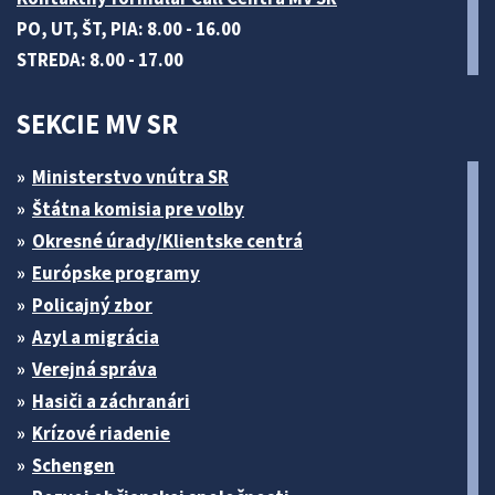
PO, UT, ŠT, PIA: 8.00 - 16.00
STREDA: 8.00 - 17.00
SEKCIE MV SR
Ministerstvo vnútra SR
Štátna komisia pre volby
Okresné úrady/Klientske centrá
Európske programy
Policajný zbor
Azyl a migrácia
Verejná správa
Hasiči a záchranári
Krízové riadenie
Schengen