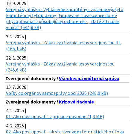
19. 9. 2025 |
Verejná vyhláška - Vyhlásenie karantény - zistenie výskytu
karanténnej fytoplazmy „Grapevine flavescence doreé
phytoplasma“ spôsobujúcej ochorenie - „zlaté žltnutie
viniča“ (644,8 kB)
3. 2. 2025 |
Verejná vyhláška - Zákaz využívania lesov verejnosťou III.
(165,1 kB)
22. 1. 2025 |
Verejná vyhláška - Zákaz využívania lesov verejnosťou
(245,6 kB)
Zverejnené dokumenty /
Všeobecná vnútorná správa
15. 7. 2026 |
Voľby do orgánov samosprávy obcí 2026 (248,0 kB)
Zverejnené dokumenty /
Krízové riadenie
4. 2. 2025 |
01_Ako postupovať - v prípade povodne (1,3 MB)
4. 2. 2025 |
02_Ako postupovať - ak ste svedkom teroristického útoku