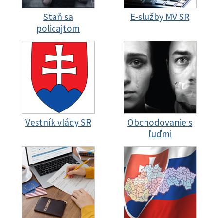
Staň sa
E-služby MV SR
policajtom
Vestník vlády SR
Obchodovanie s
ľuďmi