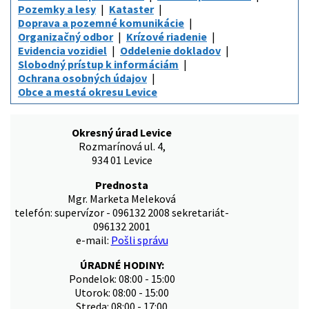
Pozemky a lesy
Kataster
Doprava a pozemné komunikácie
Organizačný odbor
Krízové riadenie
Evidencia vozidiel
Oddelenie dokladov
Slobodný prístup k informáciám
Ochrana osobných údajov
Obce a mestá okresu Levice
Okresný úrad Levice
Rozmarínová ul. 4,
934 01 Levice
Prednosta
Mgr. Marketa Meleková
telefón: supervízor - 096132 2008 sekretariát-
096132 2001
e-mail:
Pošli správu
ÚRADNÉ HODINY:
Pondelok: 08:00 - 15:00
Utorok: 08:00 - 15:00
Streda: 08:00 - 17:00