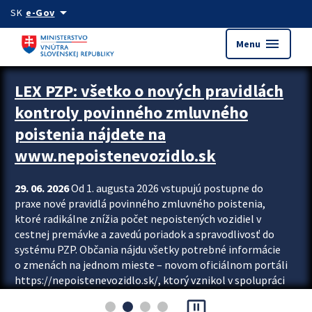
Preskocit na hlavný obsah
arrow_drop_down
SK
e-Gov
menu
Menu
Zastavit automatický posun upútavok
LEX PZP: všetko o nových pravidlách
kontroly povinného zmluvného
poistenia nájdete na
www.nepoistenevozidlo.sk
29. 06. 2026
Od 1. augusta 2026 vstupujú postupne do
praxe nové pravidlá povinného zmluvného poistenia,
ktoré radikálne znížia počet nepoistených vozidiel v
cestnej premávke a zavedú poriadok a spravodlivosť do
systému PZP. Občania nájdu všetky potrebné informácie
o zmenách na jednom mieste – novom oficiálnom portáli
https://nepoistenevozidlo.sk/, ktorý vznikol v spolupráci
Slovenskej kancelárie poisťovateľov (SKP), Slovenskej
pause_presentation
asociácie poisťovní (SLASPO) a Ministerstva vnútra SR.