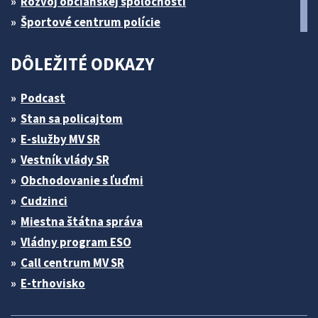
Rozvoj občianskej spoločnosti
Športové centrum polície
DÔLEŽITÉ ODKAZY
Podcast
Stan sa policajtom
E-služby MV SR
Vestník vlády SR
Obchodovanie s ľuďmi
Cudzinci
Miestna štátna správa
Vládny program ESO
Call centrum MV SR
E-trhovisko