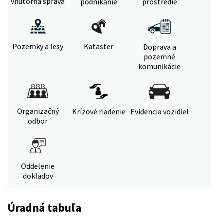
vnútorná správa
podnikanie
prostredie
Pozemky a lesy
Kataster
Doprava a
pozemné
komunikácie
Organizačný
Krízové riadenie
Evidencia vozidiel
odbor
Oddelenie
dokladov
Úradná tabuľa