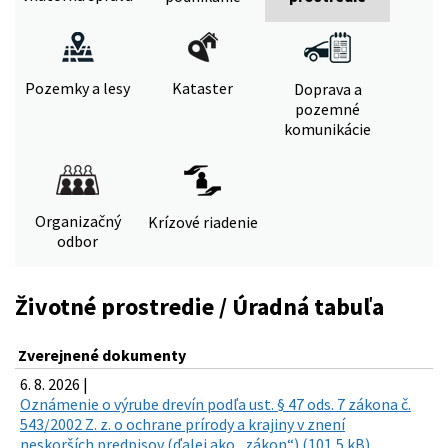
Pozemky a lesy
Kataster
Doprava a
pozemné
komunikácie
Organizačný
Krízové riadenie
odbor
Životné prostredie / Úradná tabuľa
Zverejnené dokumenty
6. 8. 2026 |
Oznámenie o výrube drevín podľa ust. § 47 ods. 7 zákona č.
543/2002 Z. z. o ochrane prírody a krajiny v znení
neskorších predpisov (ďalej ako „zákon“) (101,5 kB)