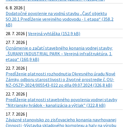
6. 8. 2026 |
Dodatočné povolenie na vodnú stavbu ,,Časť objektu
SO.20.1 Predĺženie verejného vodovodu - I. etapa“ (358,2
kB)
28. 7. 2026 |
Verejná vyhláška (152,9 kB)
27. 7. 2026 |
Oznámenie o začatí stavebného konania vodnej stavby:
„ŠURANY INDUSTRIAL PARK – Verejná infraštruktúra, 1.
etapa“ (160,9 kB)
22. 7. 2026 |
Predĺženie platnosti rozhodnutia Okresného úradu Nové
Zámky, odboru starostlivosti o životné prostredie č. OU-
NZ-OSZP-2024/005543-022 zo dňa 09.07.2024 (326,8 kB)
22. 7. 2026 |
Predĺženie platnosti stavebného povolenia vodnej stavby
"Nitriansky hrádok - kanalizácia a výtlak" (322,8 kB)
17. 7. 2026 |
Záväzné stanovisko zo zisťovacieho konania navrhovanej
činnosti -Výstavba skladového komplexu a haly na výrobu