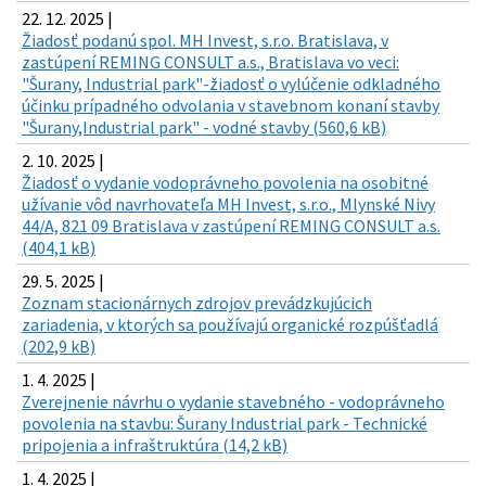
22. 12. 2025 |
Žiadosť podanú spol. MH Invest, s.r.o. Bratislava, v
zastúpení REMING CONSULT a.s., Bratislava vo veci:
"Šurany, Industrial park"-žiadosť o vylúčenie odkladného
účinku prípadného odvolania v stavebnom konaní stavby
"Šurany,Industrial park" - vodné stavby (560,6 kB)
2. 10. 2025 |
Žiadosť o vydanie vodoprávneho povolenia na osobitné
užívanie vôd navrhovateľa MH Invest, s.r.o., Mlynské Nivy
44/A, 821 09 Bratislava v zastúpení REMING CONSULT a.s.
(404,1 kB)
29. 5. 2025 |
Zoznam stacionárnych zdrojov prevádzkujúcich
zariadenia, v ktorých sa používajú organické rozpúšťadlá
(202,9 kB)
1. 4. 2025 |
Zverejnenie návrhu o vydanie stavebného - vodoprávneho
povolenia na stavbu: Šurany Industrial park - Technické
pripojenia a infraštruktúra (14,2 kB)
1. 4. 2025 |