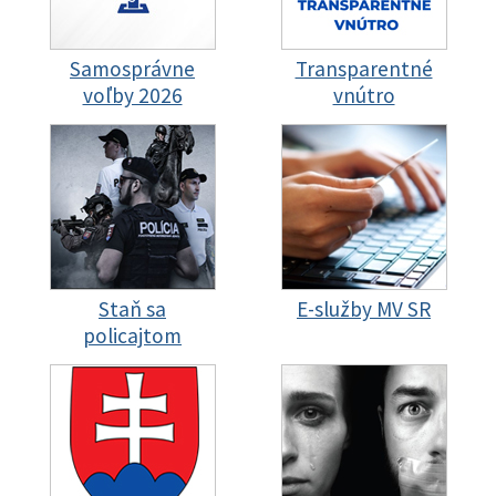
Samosprávne
Transparentné
voľby 2026
vnútro
Staň sa
E-služby MV SR
policajtom