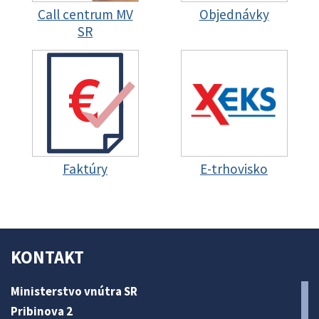
Call centrum MV
Objednávky
SR
Faktúry
E-trhovisko
KONTAKT
Ministerstvo vnútra SR
Pribinova 2