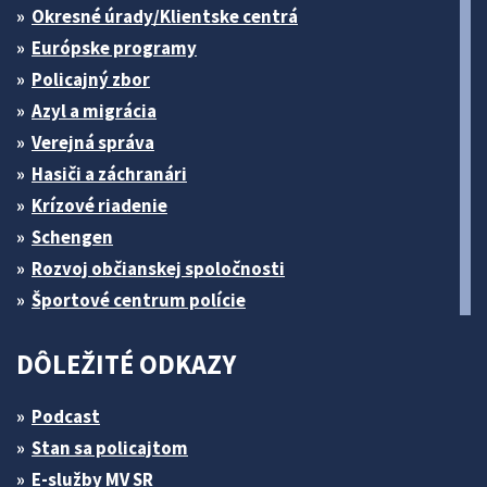
Okresné úrady/Klientske centrá
Európske programy
Policajný zbor
Azyl a migrácia
Verejná správa
Hasiči a záchranári
Krízové riadenie
Schengen
Rozvoj občianskej spoločnosti
Športové centrum polície
DÔLEŽITÉ ODKAZY
Podcast
Stan sa policajtom
E-služby MV SR