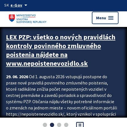
Preskocit na hlavný obsah
arrow_drop_down
SK
e-Gov
menu
Menu
Zastavit automatický posun upútavok
LEX PZP: všetko o nových pravidlách
kontroly povinného zmluvného
poistenia nájdete na
www.nepoistenevozidlo.sk
29. 06. 2026
Od 1. augusta 2026 vstupujú postupne do
praxe nové pravidlá povinného zmluvného poistenia,
ktoré radikálne znížia počet nepoistených vozidiel v
cestnej premávke a zavedú poriadok a spravodlivosť do
systému PZP. Občania nájdu všetky potrebné informácie
o zmenách na jednom mieste – novom oficiálnom portáli
https://nepoistenevozidlo.sk/, ktorý vznikol v spolupráci
Slovenskej kancelárie poisťovateľov (SKP), Slovenskej
pause_presentation
asociácie poisťovní (SLASPO) a Ministerstva vnútra SR.