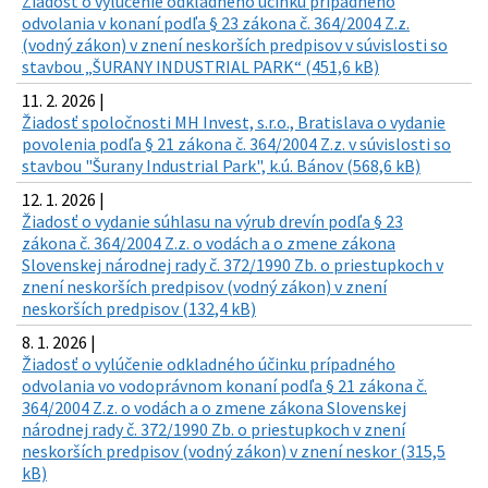
Žiadosť o vylúčenie odkladného účinku prípadného
odvolania v konaní podľa § 23 zákona č. 364/2004 Z.z.
(vodný zákon) v znení neskorších predpisov v súvislosti so
stavbou „ŠURANY INDUSTRIAL PARK“ (451,6 kB)
11. 2. 2026 |
Žiadosť spoločnosti MH Invest, s.r.o., Bratislava o vydanie
povolenia podľa § 21 zákona č. 364/2004 Z.z. v súvislosti so
stavbou "Šurany Industrial Park", k.ú. Bánov (568,6 kB)
12. 1. 2026 |
Žiadosť o vydanie súhlasu na výrub drevín podľa § 23
zákona č. 364/2004 Z.z. o vodách a o zmene zákona
Slovenskej národnej rady č. 372/1990 Zb. o priestupkoch v
znení neskorších predpisov (vodný zákon) v znení
neskorších predpisov (132,4 kB)
8. 1. 2026 |
Žiadosť o vylúčenie odkladného účinku prípadného
odvolania vo vodoprávnom konaní podľa § 21 zákona č.
364/2004 Z.z. o vodách a o zmene zákona Slovenskej
národnej rady č. 372/1990 Zb. o priestupkoch v znení
neskorších predpisov (vodný zákon) v znení neskor (315,5
kB)