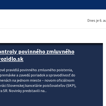
Dnes je 6. 
kontroly povinného zmluvného
ozidlo.sk
nové pravidlá povinného zmluvného poistenia,
j premávke a zavedú poriadok a spravodlivosť do
zmenách na jednom mieste – novom oficiálnom
práci Slovenskej kancelárie poisťovateľov (SKP),
 SR. Novinky predstavili na...