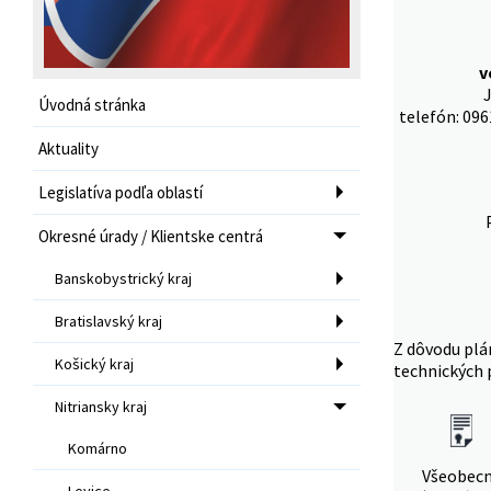
v
J
Úvodná stránka
telefón: 096
Aktuality
Legislatíva podľa oblastí
Okresné úrady / Klientske centrá
Banskobystrický kraj
Bratislavský kraj
Z dôvodu plá
Košický kraj
technických 
Nitriansky kraj
Komárno
Všeobec
Levice