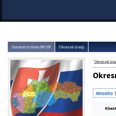
Úvodná stránka MV SR
Okresné úrady
Okresné úra
Okresn
Aktuality
Klien