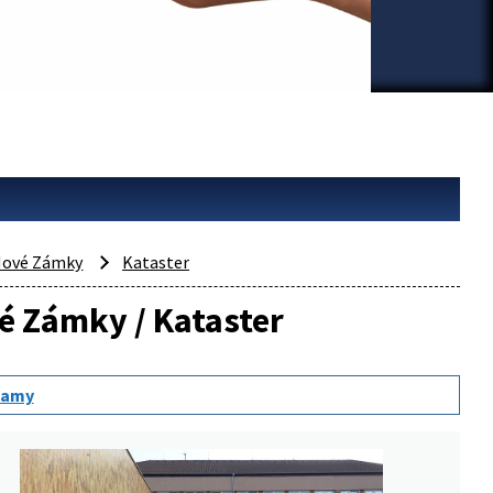
ové Zámky
Kataster
vé Zámky / Kataster
namy