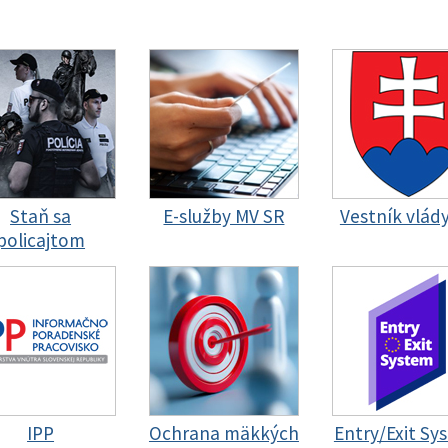
Staň sa
E-služby MV SR
Vestník vlád
policajtom
IPP
Ochrana mäkkých
Entry/Exit Sy