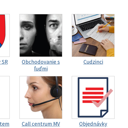
y SR
Obchodovanie s
Cudzinci
ľuďmi
stem
Call centrum MV
Objednávky