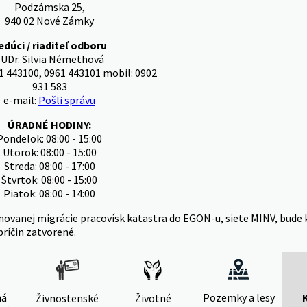
Podzámska 25,
940 02 Nové Zámky
edúci / riaditeľ odboru
UDr. Silvia Némethová
1 443100, 0961 443101 mobil: 0902
931 583
e-mail:
Pošli správu
ÚRADNÉ HODINY:
Pondelok: 08:00 - 15:00
Utorok: 08:00 - 15:00
Streda: 08:00 - 17:00
Štvrtok: 08:00 - 15:00
Piatok: 08:00 - 14:00
novanej migrácie pracovísk katastra do EGON-u, siete MINV, bude 
príčin zatvorené.
ná
Pozemky a lesy
Živnostenské
Životné