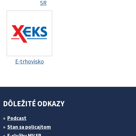
SR
E-trhovisko
DÔLEŽITÉ ODKAZY
Podcast
Stan sa policajtom
E-služby MV SR