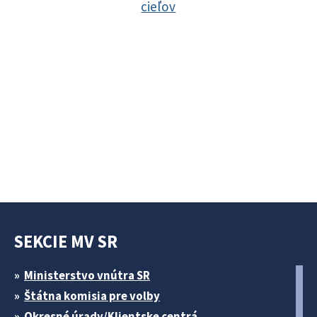
cieľov
SEKCIE MV SR
Ministerstvo vnútra SR
Štátna komisia pre volby
Okresné úrady/Klientske centrá