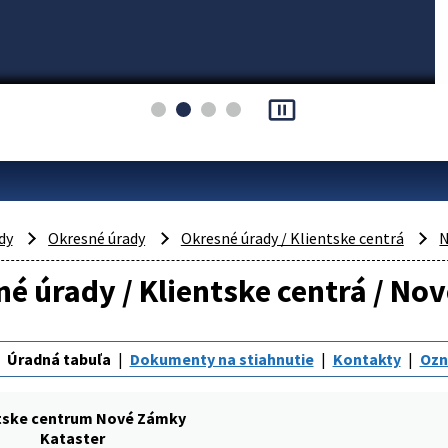
pause_presentation
dy
Okresné úrady
Okresné úrady / Klientske centrá
N
é úrady / Klientske centrá / No
Úradná tabuľa
Dokumenty na stiahnutie
Kontakty
Oz
tske centrum Nové Zámky
Kataster