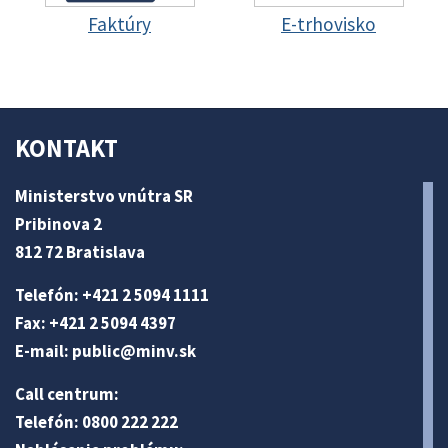
Faktúry
E-trhovisko
KONTAKT
Ministerstvo vnútra SR
Pribinova 2
812 72 Bratislava
Telefón: +421 2 5094 1111
Fax: +421 2 5094 4397
E-mail:
public@minv
.sk
Call centrum:
Telefón: 0800 222 222