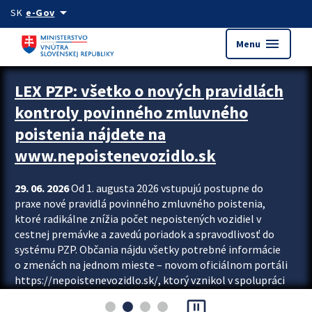
Preskocit na hlavný obsah
arrow_drop_down
SK
e-Gov
menu
Menu
Zastavit automatický posun upútavok
LEX PZP: všetko o nových pravidlách
kontroly povinného zmluvného
poistenia nájdete na
www.nepoistenevozidlo.sk
29. 06. 2026
Od 1. augusta 2026 vstupujú postupne do
praxe nové pravidlá povinného zmluvného poistenia,
ktoré radikálne znížia počet nepoistených vozidiel v
cestnej premávke a zavedú poriadok a spravodlivosť do
systému PZP. Občania nájdu všetky potrebné informácie
o zmenách na jednom mieste – novom oficiálnom portáli
https://nepoistenevozidlo.sk/, ktorý vznikol v spolupráci
Slovenskej kancelárie poisťovateľov (SKP), Slovenskej
pause_presentation
asociácie poisťovní (SLASPO) a Ministerstva vnútra SR.