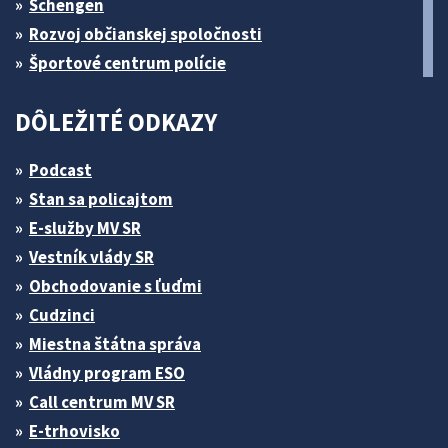
Schengen
Rozvoj občianskej spoločnosti
Športové centrum polície
DÔLEŽITÉ ODKAZY
Podcast
Stan sa policajtom
E-služby MV SR
Vestník vlády SR
Obchodovanie s ľuďmi
Cudzinci
Miestna štátna správa
Vládny program ESO
Call centrum MV SR
E-trhovisko