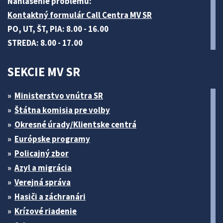
Nahlásenie problému:
Kontaktný formulár Call Centra MV SR
PO, UT, ŠT, PIA: 8.00 - 16.00
STREDA: 8.00 - 17.00
SEKCIE MV SR
Ministerstvo vnútra SR
Štátna komisia pre volby
Okresné úrady/Klientske centrá
Európske programy
Policajný zbor
Azyl a migrácia
Verejná správa
Hasiči a záchranári
Krízové riadenie