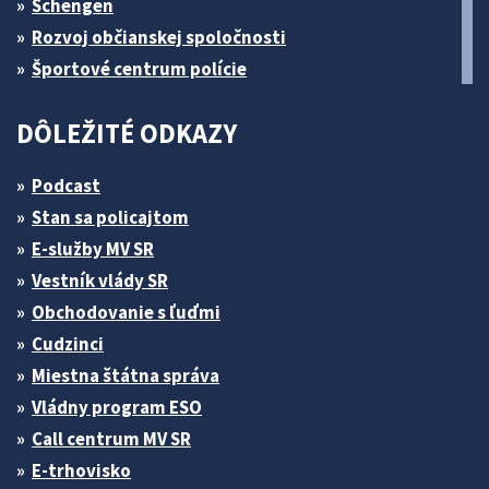
Schengen
Rozvoj občianskej spoločnosti
Športové centrum polície
DÔLEŽITÉ ODKAZY
Podcast
Stan sa policajtom
E-služby MV SR
Vestník vlády SR
Obchodovanie s ľuďmi
Cudzinci
Miestna štátna správa
Vládny program ESO
Call centrum MV SR
E-trhovisko