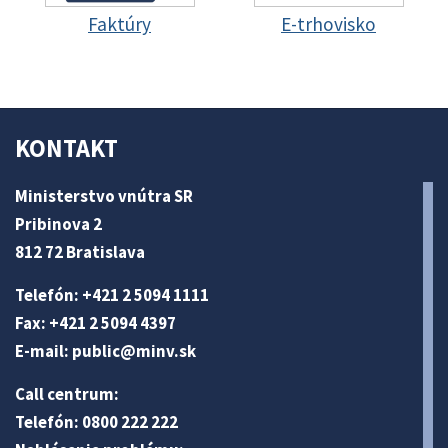
Faktúry
E-trhovisko
KONTAKT
Ministerstvo vnútra SR
Pribinova 2
812 72 Bratislava
Telefón: +421 2 5094 1111
Fax: +421 2 5094 4397
E-mail:
public@minv
.sk
Call centrum:
Telefón: 0800 222 222