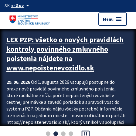
Preskocit na hlavný obsah
arrow_drop_down
SK
e-Gov
menu
Menu
Zastavit automatický posun upútavok
LEX PZP: všetko o nových pravidlách
kontroly povinného zmluvného
poistenia nájdete na
www.nepoistenevozidlo.sk
29. 06. 2026
Od 1. augusta 2026 vstupujú postupne do
praxe nové pravidlá povinného zmluvného poistenia,
ktoré radikálne znížia počet nepoistených vozidiel v
cestnej premávke a zavedú poriadok a spravodlivosť do
systému PZP. Občania nájdu všetky potrebné informácie
o zmenách na jednom mieste – novom oficiálnom portáli
https://nepoistenevozidlo.sk/, ktorý vznikol v spolupráci
Slovenskej kancelárie poisťovateľov (SKP), Slovenskej
pause_presentation
asociácie poisťovní (SLASPO) a Ministerstva vnútra SR.