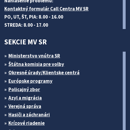
Nahlásenie problému:
Kontaktný formulár Call Centra MV SR
PO, UT, ŠT, PIA: 8.00 - 16.00
STREDA: 8.00 - 17.00
SEKCIE MV SR
Ministerstvo vnútra SR
Štátna komisia pre volby
Okresné úrady/Klientske centrá
Európske programy
Policajný zbor
Azyl a migrácia
Verejná správa
Hasiči a záchranári
Krízové riadenie