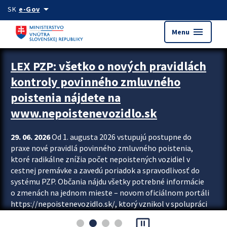
Preskocit na hlavný obsah
arrow_drop_down
SK
e-Gov
menu
Menu
Zastavit automatický posun upútavok
LEX PZP: všetko o nových pravidlách
kontroly povinného zmluvného
poistenia nájdete na
www.nepoistenevozidlo.sk
29. 06. 2026
Od 1. augusta 2026 vstupujú postupne do
praxe nové pravidlá povinného zmluvného poistenia,
ktoré radikálne znížia počet nepoistených vozidiel v
cestnej premávke a zavedú poriadok a spravodlivosť do
systému PZP. Občania nájdu všetky potrebné informácie
o zmenách na jednom mieste – novom oficiálnom portáli
https://nepoistenevozidlo.sk/, ktorý vznikol v spolupráci
Slovenskej kancelárie poisťovateľov (SKP), Slovenskej
pause_presentation
asociácie poisťovní (SLASPO) a Ministerstva vnútra SR.