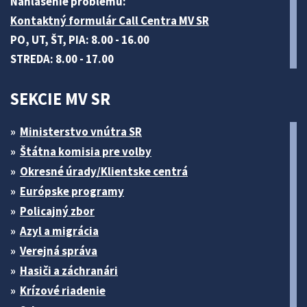
Nahlásenie problému:
Kontaktný formulár Call Centra MV SR
PO, UT, ŠT, PIA: 8.00 - 16.00
STREDA: 8.00 - 17.00
SEKCIE MV SR
Ministerstvo vnútra SR
Štátna komisia pre volby
Okresné úrady/Klientske centrá
Európske programy
Policajný zbor
Azyl a migrácia
Verejná správa
Hasiči a záchranári
Krízové riadenie