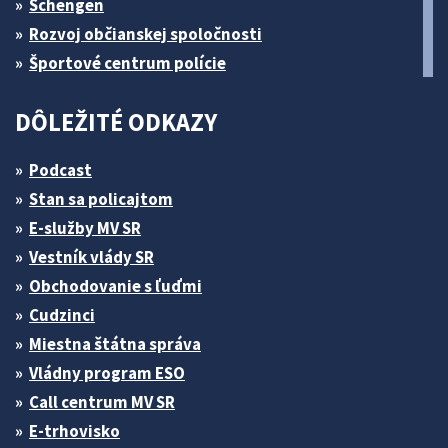
Schengen
Rozvoj občianskej spoločnosti
Športové centrum polície
DÔLEŽITÉ ODKAZY
Podcast
Stan sa policajtom
E-služby MV SR
Vestník vlády SR
Obchodovanie s ľuďmi
Cudzinci
Miestna štátna správa
Vládny program ESO
Call centrum MV SR
E-trhovisko