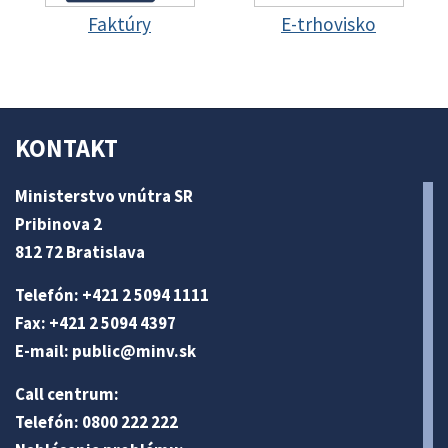
Faktúry
E-trhovisko
KONTAKT
Ministerstvo vnútra SR
Pribinova 2
812 72 Bratislava
Telefón: +421 2 5094 1111
Fax: +421 2 5094 4397
E-mail:
public@minv
.sk
Call centrum:
Telefón: 0800 222 222