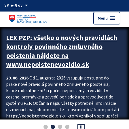
Preskocit na hlavný obsah
arrow_drop_down
SK
e-Gov
menu
Menu
Zastavit automatický posun upútavok
LEX PZP: všetko o nových pravidlách
kontroly povinného zmluvného
poistenia nájdete na
www.nepoistenevozidlo.sk
29. 06. 2026
Od 1. augusta 2026 vstupujú postupne do
praxe nové pravidlá povinného zmluvného poistenia,
ktoré radikálne znížia počet nepoistených vozidiel v
cestnej premávke a zavedú poriadok a spravodlivosť do
systému PZP. Občania nájdu všetky potrebné informácie
o zmenách na jednom mieste – novom oficiálnom portáli
https://nepoistenevozidlo.sk/, ktorý vznikol v spolupráci
Slovenskej kancelárie poisťovateľov (SKP), Slovenskej
pause_presentation
asociácie poisťovní (SLASPO) a Ministerstva vnútra SR.