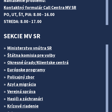
Nahlásenie problému:
Kontaktný formulár Call Centra MV SR
PO, UT, ŠT, PIA: 8.00 - 16.00
STREDA: 8.00 - 17.00
SEKCIE MV SR
Ministerstvo vnútra SR
Štátna komisia pre volby
Okresné úrady/Klientske centrá
Európske programy
Policajný zbor
Azyl a migrácia
Verejná správa
Hasiči a záchranári
Krízové riadenie