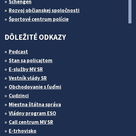
Schengen
Rozvoj občianskej spoločnosti
Športové centrum polície
DÔLEŽITÉ ODKAZY
Podcast
Stan sa policajtom
E-služby MV SR
Vestník vlády SR
Obchodovanie s ľuďmi
Cudzinci
Miestna štátna správa
Vládny program ESO
Call centrum MV SR
E-trhovisko