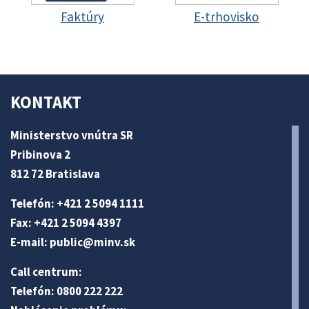
Faktúry
E-trhovisko
KONTAKT
Ministerstvo vnútra SR
Pribinova 2
812 72 Bratislava
Telefón: +421 2 5094 1111
Fax: +421 2 5094 4397
E-mail:
public@minv
.sk
Call centrum:
Telefón: 0800 222 222