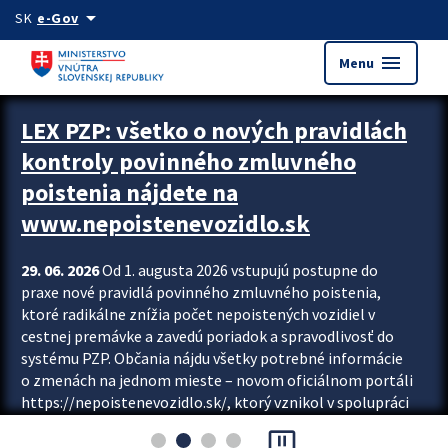
Preskocit na hlavný obsah
arrow_drop_down
SK
e-Gov
menu
Menu
Zastavit automatický posun upútavok
LEX PZP: všetko o nových pravidlách
kontroly povinného zmluvného
poistenia nájdete na
www.nepoistenevozidlo.sk
29. 06. 2026
Od 1. augusta 2026 vstupujú postupne do
praxe nové pravidlá povinného zmluvného poistenia,
ktoré radikálne znížia počet nepoistených vozidiel v
cestnej premávke a zavedú poriadok a spravodlivosť do
systému PZP. Občania nájdu všetky potrebné informácie
o zmenách na jednom mieste – novom oficiálnom portáli
https://nepoistenevozidlo.sk/, ktorý vznikol v spolupráci
Slovenskej kancelárie poisťovateľov (SKP), Slovenskej
pause_presentation
asociácie poisťovní (SLASPO) a Ministerstva vnútra SR.