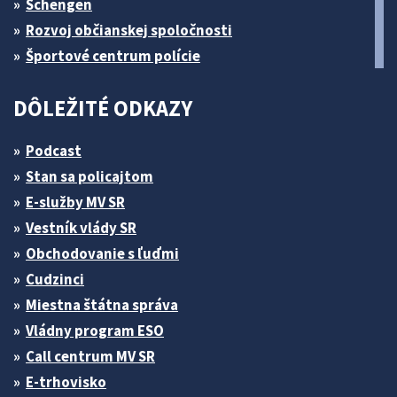
Schengen
Rozvoj občianskej spoločnosti
Športové centrum polície
DÔLEŽITÉ ODKAZY
Podcast
Stan sa policajtom
E-služby MV SR
Vestník vlády SR
Obchodovanie s ľuďmi
Cudzinci
Miestna štátna správa
Vládny program ESO
Call centrum MV SR
E-trhovisko