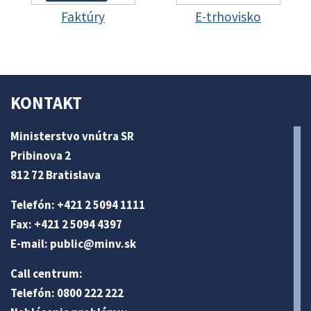
Faktúry
E-trhovisko
KONTAKT
Ministerstvo vnútra SR
Pribinova 2
812 72 Bratislava
Telefón: +421 2 5094 1111
Fax: +421 2 5094 4397
E-mail:
public@minv
.sk
Call centrum:
Telefón: 0800 222 222