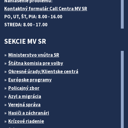
Nahlásenie problému:
Kontaktný formulár Call Centra MV SR
PO, UT, ŠT, PIA: 8.00 - 16.00
STREDA: 8.00 - 17.00
SEKCIE MV SR
Ministerstvo vnútra SR
Štátna komisia pre volby
Okresné úrady/Klientske centrá
Európske programy
Policajný zbor
Azyl a migrácia
Verejná správa
Hasiči a záchranári
Krízové riadenie