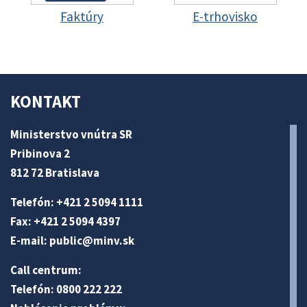
Faktúry
E-trhovisko
KONTAKT
Ministerstvo vnútra SR
Pribinova 2
812 72 Bratislava
Telefón: +421 2 5094 1111
Fax: +421 2 5094 4397
E-mail:
public@minv
.sk
Call centrum:
Telefón: 0800 222 222