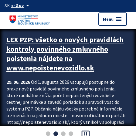
Preskocit na hlavný obsah
arrow_drop_down
SK
e-Gov
menu
Menu
Zastavit automatický posun upútavok
LEX PZP: všetko o nových pravidlách
kontroly povinného zmluvného
poistenia nájdete na
www.nepoistenevozidlo.sk
29. 06. 2026
Od 1. augusta 2026 vstupujú postupne do
praxe nové pravidlá povinného zmluvného poistenia,
ktoré radikálne znížia počet nepoistených vozidiel v
cestnej premávke a zavedú poriadok a spravodlivosť do
systému PZP. Občania nájdu všetky potrebné informácie
o zmenách na jednom mieste – novom oficiálnom portáli
https://nepoistenevozidlo.sk/, ktorý vznikol v spolupráci
Slovenskej kancelárie poisťovateľov (SKP), Slovenskej
pause_presentation
asociácie poisťovní (SLASPO) a Ministerstva vnútra SR.