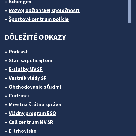
Schengen
Rozvoj občianskej spoločnosti
Športové centrum polície
DÔLEŽITÉ ODKAZY
Podcast
Stan sa policajtom
E-služby MV SR
Vestník vlády SR
Obchodovanie s ľuďmi
Cudzinci
Miestna štátna správa
Vládny program ESO
Call centrum MV SR
E-trhovisko