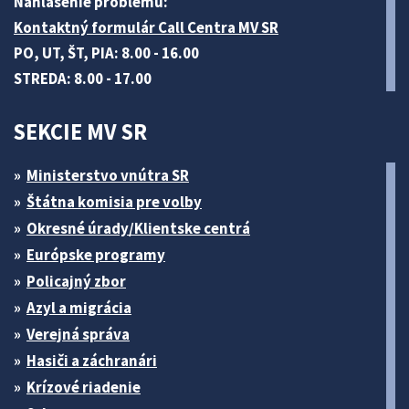
Nahlásenie problému:
Kontaktný formulár Call Centra MV SR
PO, UT, ŠT, PIA: 8.00 - 16.00
STREDA: 8.00 - 17.00
SEKCIE MV SR
Ministerstvo vnútra SR
Štátna komisia pre volby
Okresné úrady/Klientske centrá
Európske programy
Policajný zbor
Azyl a migrácia
Verejná správa
Hasiči a záchranári
Krízové riadenie